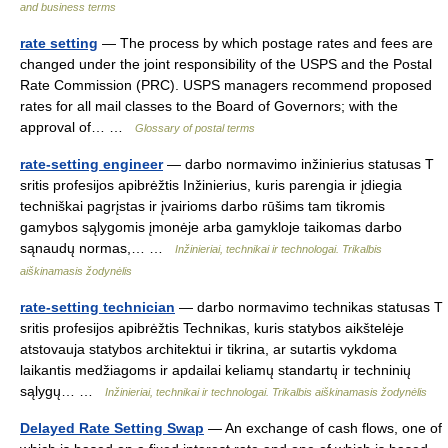
and business terms
rate setting
— The process by which postage rates and fees are
changed under the joint responsibility of the USPS and the Postal
Rate Commission (PRC). USPS managers recommend proposed
rates for all mail classes to the Board of Governors; with the
approval of… …
Glossary of postal terms
rate-setting engineer
— darbo normavimo inžinierius statusas T
sritis profesijos apibrėžtis Inžinierius, kuris parengia ir įdiegia
techniškai pagrįstas ir įvairioms darbo rūšims tam tikromis
gamybos sąlygomis įmonėje arba gamykloje taikomas darbo
sąnaudų normas,… …
Inžinieriai, technikai ir technologai. Trikalbis
aiškinamasis žodynėlis
rate-setting technician
— darbo normavimo technikas statusas T
sritis profesijos apibrėžtis Technikas, kuris statybos aikštelėje
atstovauja statybos architektui ir tikrina, ar sutartis vykdoma
laikantis medžiagoms ir apdailai keliamų standartų ir techninių
sąlygų… …
Inžinieriai, technikai ir technologai. Trikalbis aiškinamasis žodynėlis
Delayed Rate Setting Swap
— An exchange of cash flows, one of