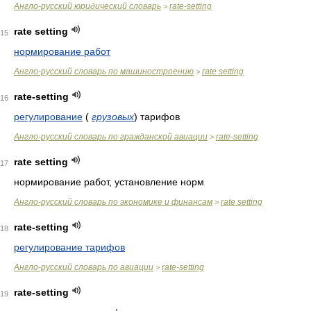
Англо-русский юридический словарь
rate-setting
>
rate setting
15
нормирование работ
Англо-русский словарь по машиностроению
rate setting
>
rate-setting
16
регулирование
(
грузовых
)
тарифов
Англо-русский словарь по гражданской авиации
rate-setting
>
rate setting
17
нормирование работ, установление норм
Англо-русский словарь по экономике и финансам
rate setting
>
rate-setting
18
регулирование тарифов
Англо-русский словарь по авиации
rate-setting
>
rate-setting
19