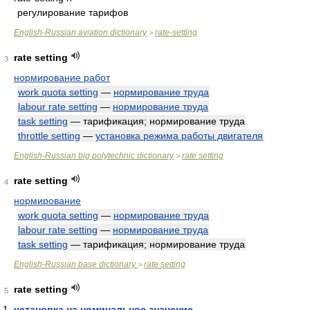
регулирование тарифов
English-Russian aviation dictionary
rate-setting
>
rate setting
3
нормирование работ
work quota setting
—
нормирование труда
labour rate setting
—
нормирование труда
task setting
— тарификация; нормирование труда
throttle setting
—
установка режима работы двигателя
English-Russian big polytechnic dictionary
rate setting
>
rate setting
4
нормирование
work quota setting
—
нормирование труда
labour rate setting
—
нормирование труда
task setting
— тарификация; нормирование труда
English-Russian base dictionary
rate setting
>
rate setting
5
установка на номинальное значение