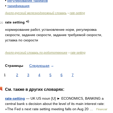
•
регулирование тарифов
•
тарификация
Англо-русский железнодорожный словарь
rate-setting
>
rate setting
20
нормирование работ, установление норм, регулировка
скорости, задание скорости, задание требуемой скорости,
уставка по скорости
Англо-русский словарь по робототехнике
rate setting
>
Страницы
Следующая
→
1
2
3
4
5
6
7
См. также в других словарях:
rate-setting
— UK US noun [U] ► ECONOMICS, BANKING a
central bank s decision about the level of its main interest rate:
»The Fed s next rate setting meeting falls on Aug 20 …
Financial