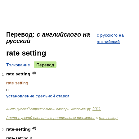
Перевод:
с английского на
с русского на
русский
английский
rate setting
Толкование
Перевод
rate setting
1
rate setting
n
установление сдельной ставки
2011
Англо-русский строительный словарь
.
Академик.ру
.
.
Англо-русский словарь строительных терминов
rate setting
>
rate-setting
2
rate-setting n