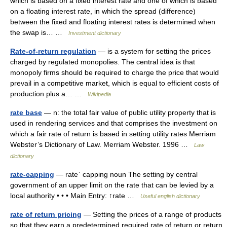
which is based on a fixed interest rate and one of which is based
on a floating interest rate, in which the spread (difference)
between the fixed and floating interest rates is determined when
the swap is… …
Investment dictionary
Rate-of-return regulation
— is a system for setting the prices
charged by regulated monopolies. The central idea is that
monopoly firms should be required to charge the price that would
prevail in a competitive market, which is equal to efficient costs of
production plus a… …
Wikipedia
rate base
— n: the total fair value of public utility property that is
used in rendering services and that comprises the investment on
which a fair rate of return is based in setting utility rates Merriam
Webster’s Dictionary of Law. Merriam Webster. 1996 …
Law
dictionary
rate-capping
— rateˈ capping noun The setting by central
government of an upper limit on the rate that can be levied by a
local authority • • • Main Entry: ↑rate …
Useful english dictionary
rate of return pricing
— Setting the prices of a range of products
so that they earn a predetermined required rate of return or return