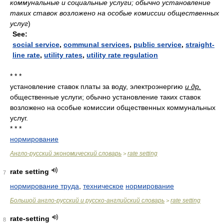
коммунальные и социальные услуги; обычно установление
таких ставок возложено на особые комиссии общественных
услуг
)
See:
social service
,
communal services
,
public service
,
straight-
line rate
,
utility rates
,
utility rate regulation
* * *
установление ставок платы за воду, электроэнергию
и др.
общественные услуги; обычно установление таких ставок
возложено на особые комиссии общественных коммунальных
услуг.
* * *
нормирование
Англо-русский экономический словарь
rate setting
>
rate setting
7
нормирование труда
,
техническое
нормирование
Большой англо-русский и русско-английский словарь
rate setting
>
rate-setting
8