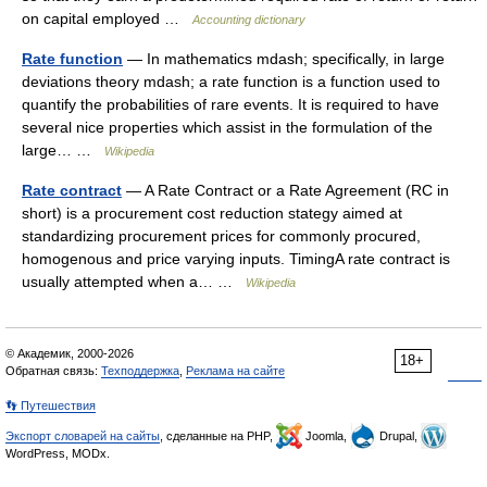
on capital employed …
Accounting dictionary
Rate function
— In mathematics mdash; specifically, in large
deviations theory mdash; a rate function is a function used to
quantify the probabilities of rare events. It is required to have
several nice properties which assist in the formulation of the
large… …
Wikipedia
Rate contract
— A Rate Contract or a Rate Agreement (RC in
short) is a procurement cost reduction stategy aimed at
standardizing procurement prices for commonly procured,
homogenous and price varying inputs. TimingA rate contract is
usually attempted when a… …
Wikipedia
© Академик, 2000-2026
18+
Обратная связь:
Техподдержка
,
Реклама на сайте
👣 Путешествия
Экспорт словарей на сайты
, сделанные на PHP,
Joomla,
Drupal,
WordPress, MODx.