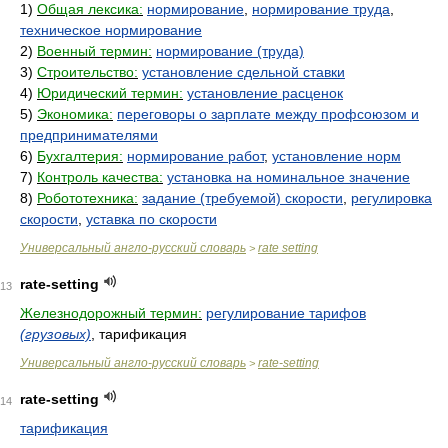
1)
Общая лексика:
нормирование
,
нормирование труда
,
техническое нормирование
2)
Военный термин:
нормирование (труда)
3)
Строительство:
установление сдельной ставки
4)
Юридический термин:
установление расценок
5)
Экономика:
переговоры о зарплате между профсоюзом и
предпринимателями
6)
Бухгалтерия:
нормирование работ
,
установление норм
7)
Контроль качества:
установка на номинальное значение
8)
Робототехника:
задание (требуемой) скорости
,
регулировка
скорости
,
уставка по скорости
Универсальный англо-русский словарь
rate setting
>
rate-setting
13
Железнодорожный термин:
регулирование тарифов
(грузовых)
, тарификация
Универсальный англо-русский словарь
rate-setting
>
rate-setting
14
тарификация