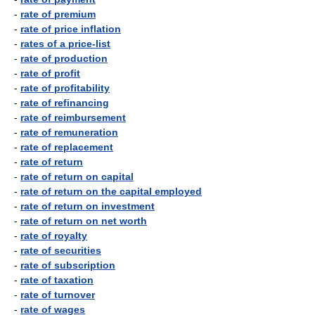
-
rate of premium
-
rate of price inflation
-
rates of a price-list
-
rate of production
-
rate of profit
-
rate of profitability
-
rate of refinancing
-
rate of reimbursement
-
rate of remuneration
-
rate of replacement
-
rate of return
-
rate of return on capital
-
rate of return on the capital employed
-
rate of return on investment
-
rate of return on net worth
-
rate of royalty
-
rate of securities
-
rate of subscription
-
rate of taxation
-
rate of turnover
-
rate of wages