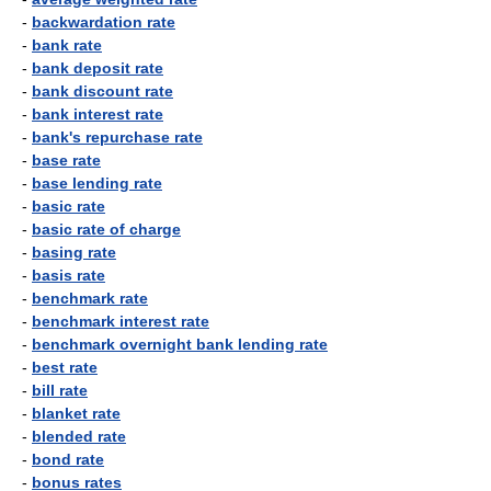
-
backwardation rate
-
bank rate
-
bank deposit rate
-
bank discount rate
-
bank interest rate
-
bank's repurchase rate
-
base rate
-
base lending rate
-
basic rate
-
basic rate of charge
-
basing rate
-
basis rate
-
benchmark rate
-
benchmark interest rate
-
benchmark overnight bank lending rate
-
best rate
-
bill rate
-
blanket rate
-
blended rate
-
bond rate
-
bonus rates