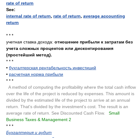
rate of return
See:
internal rate of return
,
rate of return
,
average accounting
return
* * *
учетная ставка дохода:
отношение прибыли к затратам без
учета сложных процентов или дисконтирования
(простейший метод).
* * *
•
бухгалтерская рентабельность инвестиций
•
расчетная норма прибыли
* * *
.
A method of computing the profitability where the total cash inflow
over the life of the project is reduced by expenses. This amount is
divided by the estimated life of the project to arrive at an annual
return. That's divided by the investment's cost. The result is an
average rate of return. See Discounted Cash Flow.
.
Small
Business Taxes & Management 2
.
* * *
Бухгалтерия и аудит