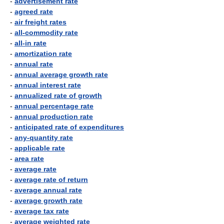
-
advertisement rate
-
agreed rate
-
air freight rates
-
all-commodity rate
-
all-in rate
-
amortization rate
-
annual rate
-
annual average growth rate
-
annual interest rate
-
annualized rate of growth
-
annual percentage rate
-
annual production rate
-
anticipated rate of expenditures
-
any-quantity rate
-
applicable rate
-
area rate
-
average rate
-
average rate of return
-
average annual rate
-
average growth rate
-
average tax rate
-
average weighted rate