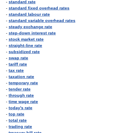
-
standard rate
-
standard fixed overhead rates
-
standard labour rate
-
standard variable overhead rates
-
steady exchange rate
-
step-down interest rate
-
stock market rate
-
straight-line rate
-
subsidized rate
-
swap rate
-
tariff rate
-
tax rate
-
taxation rate
-
temporary rate
-
tender rate
-
through rate
-
time wage rate
-
today's rate
-
top rate
-
total rate
-
trading rate
-
treasury bill rate