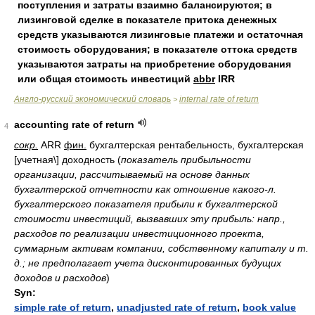
поступления и затраты взаимно балансируются; в
лизинговой сделке в показателе притока денежных
средств указываются лизинговые платежи и остаточная
стоимость оборудования; в показателе оттока средств
указываются затраты на приобретение оборудования
или общая стоимость инвестиций
abbr
IRR
Англо-русский экономический словарь
internal rate of return
>
accounting rate of return
4
сокр.
ARR
фин.
бухгалтерская рентабельность, бухгалтерская
[учетная\] доходность
(
показатель прибыльности
организации, рассчитываемый на основе данных
бухгалтерской отчетности как отношение какого-л.
бухгалтерского показателя прибыли к бухгалтерской
стоимости инвестиций, вызвавших эту прибыль: напр.,
расходов по реализации инвестиционного проекта,
суммарным активам компании, собственному капиталу и т.
д.; не предполагает учета дисконтированных будущих
доходов и расходов
)
Syn:
simple rate of return
,
unadjusted rate of return
,
book value