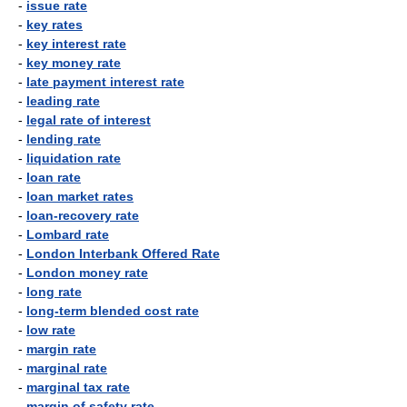
-
issue rate
-
key rates
-
key interest rate
-
key money rate
-
late payment interest rate
-
leading rate
-
legal rate of interest
-
lending rate
-
liquidation rate
-
loan rate
-
loan market rates
-
loan-recovery rate
-
Lombard rate
-
London Interbank Offered Rate
-
London money rate
-
long rate
-
long-term blended cost rate
-
low rate
-
margin rate
-
marginal rate
-
marginal tax rate
-
margin of safety rate