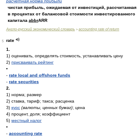
расчетная норма прибыли
чистая прибыль, ожидаемая от инвестиций, рассчитанная
в процентах от балансовой стоимости инвестированного
капитала
abbr
ARR
Англо-русский экономический словарь
accounting rate of return
>
rate
5
1.
1)
оценивать, определять стоимость, устанавливать цену
2)
присваивать рейтинг
•
-
rate local and offshore funds
-
rate securities
2.
1)
норма; размер
2)
ставка, тариф; такса; расценка
3)
курс
(валюты, ценных бумаг)
; цена
4)
процент, доля; коэффициент
5)
местный налог
•
-
accounting rate