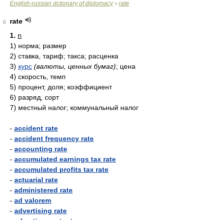
English-russian dctionary of diplomacy
rate
>
rate
6
1.
n
1)
норма; размер
2)
ставка, тариф; такса; расценка
3)
курс
(валюты, ценных бумаг)
; цена
4)
скорость, темп
5)
процент, доля; коэффициент
6)
разряд, сорт
7)
местный налог; коммунальный налог
-
accident rate
-
accident frequency rate
-
accounting rate
-
accumulated earnings tax rate
-
accumulated profits tax rate
-
actuarial rate
-
administered rate
-
ad valorem
-
advertising rate