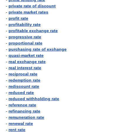
-
private rate of discount
-
private market rates
-
profit rate
-
profitability rate
-
profitable exchange rate
-
progressive rate
-
proportional rate
-
purchasing rate of exchange
-
quasi-market rate
-
real exchange rate
-
real interest rate
-
reciprocal rate
-
redemption rate
-
rediscount rate
-
reduced rate
-
reduced withholding rate
-
reference rate
-
refinancing rate
-
remuneration rate
-
renewal rate
-
rent rate