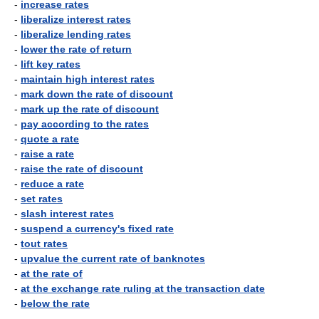
-
increase rates
-
liberalize interest rates
-
liberalize lending rates
-
lower the rate of return
-
lift key rates
-
maintain high interest rates
-
mark down the rate of discount
-
mark up the rate of discount
-
pay according to the rates
-
quote a rate
-
raise a rate
-
raise the rate of discount
-
reduce a rate
-
set rates
-
slash interest rates
-
suspend a currency's fixed rate
-
tout rates
-
upvalue the current rate of banknotes
-
at the rate of
-
at the exchange rate ruling at the transaction date
-
below the rate