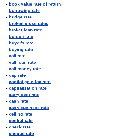
-
book value rate of return
-
borrowing rate
-
bridge rate
-
broken cross rates
-
broker loan rate
-
burden rate
-
buyer's rate
-
buying rate
-
call rate
-
call loan rate
-
call money rate
-
cap rate
-
capital gain tax rate
-
capitalization rate
-
carry-over rate
-
cash rate
-
cash business rate
-
ceiling rate
-
central rate
-
check rate
-
cheque rate