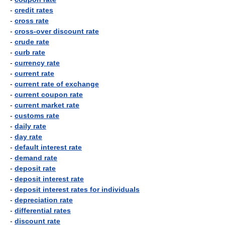
-
credit rates
-
cross rate
-
cross-over discount rate
-
crude rate
-
curb rate
-
currency rate
-
current rate
-
current rate of exchange
-
current coupon rate
-
current market rate
-
customs rate
-
daily rate
-
day rate
-
default interest rate
-
demand rate
-
deposit rate
-
deposit interest rate
-
deposit interest rates for individuals
-
depreciation rate
-
differential rates
-
discount rate