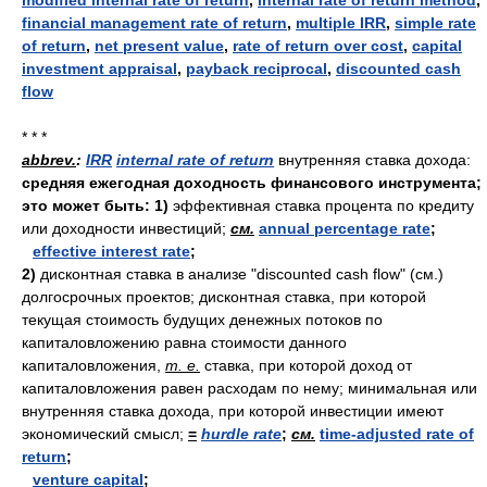
modified internal rate of return
,
internal rate of return method
,
financial management rate of return
,
multiple IRR
,
simple rate
of return
,
net present value
,
rate of return over cost
,
capital
investment appraisal
,
payback reciprocal
,
discounted cash
flow
* * *
abbrev.
:
IRR
internal rate of return
внутренняя ставка дохода:
средняя ежегодная доходность финансового инструмента;
это может быть:
1)
эффективная ставка процента по кредиту
или доходности инвестиций;
см.
annual percentage rate
;
effective interest rate
;
2)
дисконтная ставка в анализе "discounted cash flow" (см.)
долгосрочных проектов; дисконтная ставка, при которой
текущая стоимость будущих денежных потоков по
капиталовложению равна стоимости данного
капиталовложения,
т. е.
ставка, при которой доход от
капиталовложения равен расходам по нему; минимальная или
внутренняя ставка дохода, при которой инвестиции имеют
экономический смысл;
=
hurdle rate
;
см.
time-adjusted rate of
return
;
venture capital
;