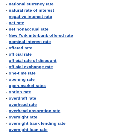
-
national currency rate
-
natural rate of interest
-
negative interest rate
-
net rate
-
net nonaccrual rate
-
New York interbank offered rate
-
nominal interest rate
-
offered rate
-
official rate
-
official rate of discount
-
official exchange rate
-
one-time rate
-
opening rate
-
open-market rates
-
option rate
-
overdraft rate
-
overhead rate
-
overhead absorption rate
-
overnight rate
-
overnight bank lending rate
-
overnight loan rate