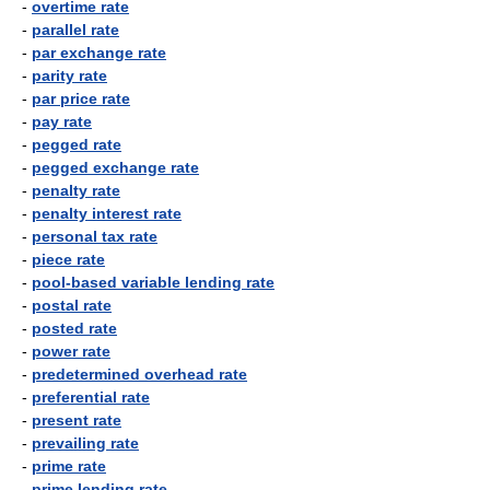
-
overtime rate
-
parallel rate
-
par exchange rate
-
parity rate
-
par price rate
-
pay rate
-
pegged rate
-
pegged exchange rate
-
penalty rate
-
penalty interest rate
-
personal tax rate
-
piece rate
-
pool-based variable lending rate
-
postal rate
-
posted rate
-
power rate
-
predetermined overhead rate
-
preferential rate
-
present rate
-
prevailing rate
-
prime rate
-
prime lending rate