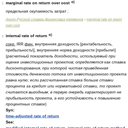
marginal rate on return over cost
2
предельная окупаемость затрат ;
Англо-Русский словарь финансовых терминов
marginal rate on return
>
over cost
internal rate of return
3
сокр.
IRR
фин.
внутренняя доходность [рентабельность,
прибыльность\], внутренняя норма доходности [прибыли\]
(
расчетный показатель доходности, используемый при
оценке инвестиционных проектов; определяется как ставка
дисконтирования, при которой чистая приведенная
стоимость денежного потока от инвестиционного проекта
равна нулю; если рассчитанная ставка больше ставки
процента за кредит или нормативной ставки, то проект
считается выгодным; в первую очередь характеризует не
прибыльность проекта, а его устойчивость к повышению
процентных ставок
)
Syn:
time-adjusted rate of return
See: