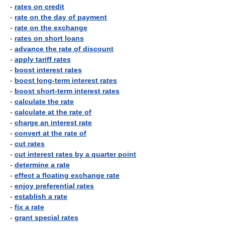
-
rates on credit
-
rate on the day of payment
-
rate on the exchange
-
rates on short loans
-
advance the rate of discount
-
apply tariff rates
-
boost interest rates
-
boost long-term interest rates
-
boost short-term interest rates
-
calculate the rate
-
calculate at the rate of
-
charge an interest rate
-
convert at the rate of
-
cut rates
-
cut interest rates by a quarter point
-
determine a rate
-
effect a floating exchange rate
-
enjoy preferential rates
-
establish a rate
-
fix a rate
-
grant special rates