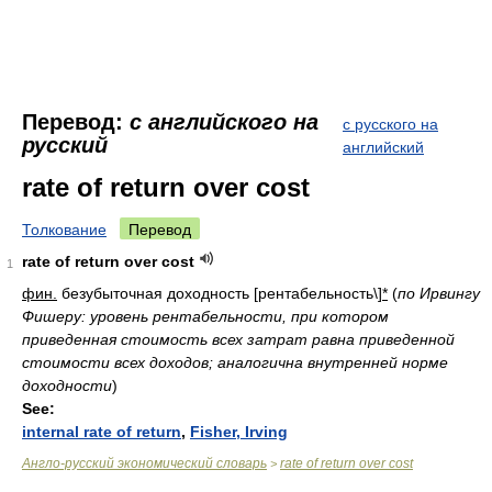
Перевод:
с английского на
с русского на
русский
английский
rate of return over cost
Толкование
Перевод
rate of return over cost
1
фин.
безубыточная доходность [рентабельность\]
*
(
по Ирвингу
Фишеру: уровень рентабельности, при котором
приведенная стоимость всех затрат равна приведенной
стоимости всех доходов; аналогична внутренней норме
доходности
)
See:
internal rate of return
,
Fisher, Irving
Англо-русский экономический словарь
rate of return over cost
>