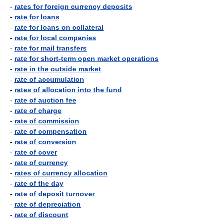
-
rates for foreign currency deposits
-
rate for loans
-
rate for loans on collateral
-
rate for local companies
-
rate for mail transfers
-
rate for short-term open market operations
-
rate in the outside market
-
rate of accumulation
-
rates of allocation into the fund
-
rate of auction fee
-
rate of charge
-
rate of commission
-
rate of compensation
-
rate of conversion
-
rate of cover
-
rate of currency
-
rates of currency allocation
-
rate of the day
-
rate of deposit turnover
-
rate of depreciation
-
rate of discount