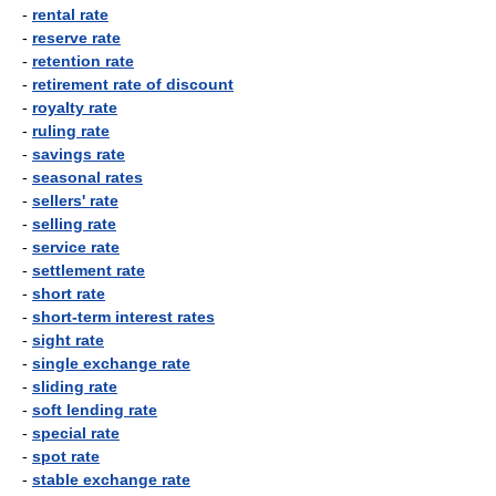
-
rental rate
-
reserve rate
-
retention rate
-
retirement rate of discount
-
royalty rate
-
ruling rate
-
savings rate
-
seasonal rates
-
sellers' rate
-
selling rate
-
service rate
-
settlement rate
-
short rate
-
short-term interest rates
-
sight rate
-
single exchange rate
-
sliding rate
-
soft lending rate
-
special rate
-
spot rate
-
stable exchange rate