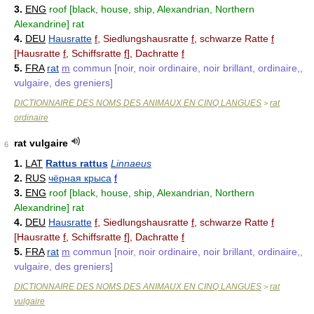
3.
ENG
roof [black, house, ship, Alexandrian, Northern
Alexandrine] rat
4.
DEU
Hausratte
f
, Siedlungshausratte
f
, schwarze Ratte
f
[Hausratte
f
, Schiffsratte
f
], Dachratte
f
5.
FRA
rat
m
commun [noir, noir ordinaire, noir brillant, ordinaire,,
vulgaire, des greniers]
DICTIONNAIRE DES NOMS DES ANIMAUX EN CINQ LANGUES
rat
>
ordinaire
rat vulgaire
6
1.
LAT
Rattus rattus
Linnaeus
2.
RUS
чёрная крыса
f
3.
ENG
roof [black, house, ship, Alexandrian, Northern
Alexandrine] rat
4.
DEU
Hausratte
f
, Siedlungshausratte
f
, schwarze Ratte
f
[Hausratte
f
, Schiffsratte
f
], Dachratte
f
5.
FRA
rat
m
commun [noir, noir ordinaire, noir brillant, ordinaire,,
vulgaire, des greniers]
DICTIONNAIRE DES NOMS DES ANIMAUX EN CINQ LANGUES
rat
>
vulgaire