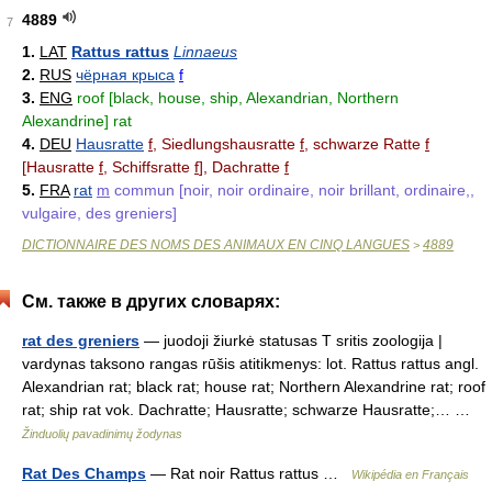
4889
7
1.
LAT
Rattus rattus
Linnaeus
2.
RUS
чёрная крыса
f
3.
ENG
roof [black, house, ship, Alexandrian, Northern
Alexandrine] rat
4.
DEU
Hausratte
f
, Siedlungshausratte
f
, schwarze Ratte
f
[Hausratte
f
, Schiffsratte
f
], Dachratte
f
5.
FRA
rat
m
commun [noir, noir ordinaire, noir brillant, ordinaire,,
vulgaire, des greniers]
DICTIONNAIRE DES NOMS DES ANIMAUX EN CINQ LANGUES
4889
>
См. также в других словарях:
rat des greniers
— juodoji žiurkė statusas T sritis zoologija |
vardynas taksono rangas rūšis atitikmenys: lot. Rattus rattus angl.
Alexandrian rat; black rat; house rat; Northern Alexandrine rat; roof
rat; ship rat vok. Dachratte; Hausratte; schwarze Hausratte;… …
Žinduolių pavadinimų žodynas
Rat Des Champs
— Rat noir Rattus rattus …
Wikipédia en Français