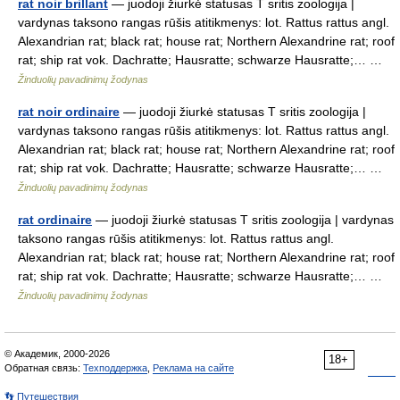
rat noir brillant
— juodoji žiurkė statusas T sritis zoologija |
vardynas taksono rangas rūšis atitikmenys: lot. Rattus rattus angl.
Alexandrian rat; black rat; house rat; Northern Alexandrine rat; roof
rat; ship rat vok. Dachratte; Hausratte; schwarze Hausratte;… …
Žinduolių pavadinimų žodynas
rat noir ordinaire
— juodoji žiurkė statusas T sritis zoologija |
vardynas taksono rangas rūšis atitikmenys: lot. Rattus rattus angl.
Alexandrian rat; black rat; house rat; Northern Alexandrine rat; roof
rat; ship rat vok. Dachratte; Hausratte; schwarze Hausratte;… …
Žinduolių pavadinimų žodynas
rat ordinaire
— juodoji žiurkė statusas T sritis zoologija | vardynas
taksono rangas rūšis atitikmenys: lot. Rattus rattus angl.
Alexandrian rat; black rat; house rat; Northern Alexandrine rat; roof
rat; ship rat vok. Dachratte; Hausratte; schwarze Hausratte;… …
Žinduolių pavadinimų žodynas
© Академик, 2000-2026
18+
Обратная связь:
Техподдержка
,
Реклама на сайте
👣 Путешествия