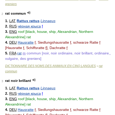
greniers
rat commun
2
1.
LAT
Rattus rattus
Linnaeus
2.
RUS
чёрная крыса
f
3.
ENG
roof [black, house, ship, Alexandrian, Northern
Alexandrine] rat
4.
DEU
Hausratte
f
, Siedlungshausratte
f
, schwarze Ratte
f
[Hausratte
f
, Schiffsratte
f
], Dachratte
f
5.
FRA
rat
m
commun [noir, noir ordinaire, noir brillant, ordinaire,,
vulgaire, des greniers]
DICTIONNAIRE DES NOMS DES ANIMAUX EN CINQ LANGUES
rat
>
commun
rat noir brillant
3
1.
LAT
Rattus rattus
Linnaeus
2.
RUS
чёрная крыса
f
3.
ENG
roof [black, house, ship, Alexandrian, Northern
Alexandrine] rat
4.
DEU
Hausratte
f
, Siedlungshausratte
f
, schwarze Ratte
f