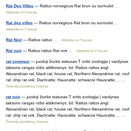
Rat Des Villes
— Rattus norvegicus Rat brun ou surmulot …
Wikipédia en Français
Rat des villes
— Rattus norvegicus Rat brun ou surmulot …
Wikipédia en Français
Rat Noir
— Rattus rattus …
Wikipédia en Français
Rat noir
— Rattus rattus Rat noir …
Wikipédia en Français
rat commun
— juodoji žiurkė statusas T sritis zoologija | vardynas
taksono rangas rūšis atitikmenys: lot. Rattus rattus angl.
Alexandrian rat; black rat; house rat; Northern Alexandrine rat; roof
rat; ship rat vok. Dachratte; Hausratte; schwarze Hausratte;… …
Žinduolių pavadinimų žodynas
rat noir
— juodoji žiurkė statusas T sritis zoologija | vardynas
taksono rangas rūšis atitikmenys: lot. Rattus rattus angl.
Alexandrian rat; black rat; house rat; Northern Alexandrine rat; roof
rat; ship rat vok. Dachratte; Hausratte; schwarze Hausratte;… …
Žinduolių pavadinimų žodynas