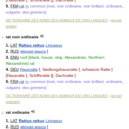
[Hausratte
f
, Schiffsratte
f
], Dachratte
f
5.
FRA
rat
m
commun [noir, noir ordinaire, noir brillant, ordinaire,,
vulgaire, des greniers]
DICTIONNAIRE DES NOMS DES ANIMAUX EN CINQ LANGUES
rat noir
>
brillant
rat noir ordinaire
4
1.
LAT
Rattus rattus
Linnaeus
2.
RUS
чёрная крыса
f
3.
ENG
roof [black, house, ship, Alexandrian, Northern
Alexandrine] rat
4.
DEU
Hausratte
f
, Siedlungshausratte
f
, schwarze Ratte
f
[Hausratte
f
, Schiffsratte
f
], Dachratte
f
5.
FRA
rat
m
commun [noir, noir ordinaire, noir brillant, ordinaire,,
vulgaire, des greniers]
DICTIONNAIRE DES NOMS DES ANIMAUX EN CINQ LANGUES
rat noir
>
ordinaire
rat ordinaire
5
1.
LAT
Rattus rattus
Linnaeus
2.
RUS
чёрная крыса
f