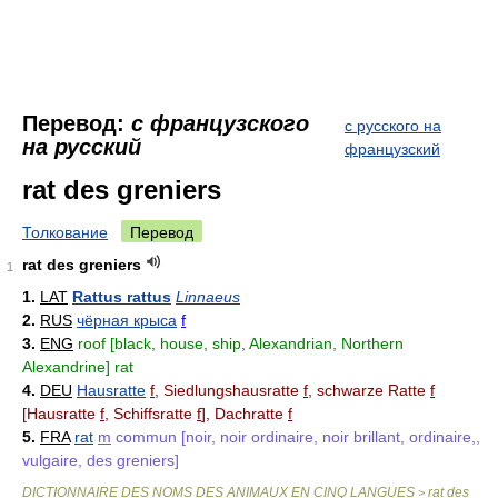
Перевод:
с французского
с русского на
на русский
французский
rat des greniers
Толкование
Перевод
rat des greniers
1
1.
LAT
Rattus rattus
Linnaeus
2.
RUS
чёрная крыса
f
3.
ENG
roof [black, house, ship, Alexandrian, Northern
Alexandrine] rat
4.
DEU
Hausratte
f
, Siedlungshausratte
f
, schwarze Ratte
f
[Hausratte
f
, Schiffsratte
f
], Dachratte
f
5.
FRA
rat
m
commun [noir, noir ordinaire, noir brillant, ordinaire,,
vulgaire, des greniers]
DICTIONNAIRE DES NOMS DES ANIMAUX EN CINQ LANGUES
rat des
>