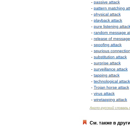
-
passive
attack
-
pattern
matching
at
-
physical
attack
-
playback
attack
-
pure
listening
attac
-
random
message
a
-
release
of
message
-
spoofing
attack
-
spurious
connectio
-
substitution
attack
-
surprise
attack
-
surveillance
attack
-
tapping
attack
-
technological
attack
-
Trojan
horse
attack
-
virus
attack
-
wiretapping
attack
Англо
-
русский
словарь
См
.
также
в
друг