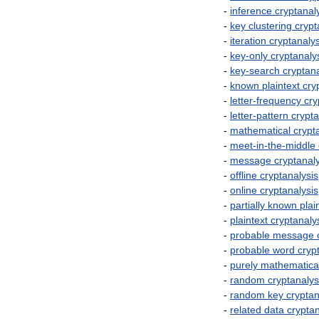
-
inference
cryptanal
-
key
clustering
crypt
-
iteration
cryptanalys
-
key
-
only
cryptanaly
-
key
-
search
cryptana
-
known
plaintext
cry
-
letter
-
frequency
cry
-
letter
-
pattern
crypta
-
mathematical
crypt
-
meet
-
in
-
the
-
middle
-
message
cryptanal
-
offline
cryptanalysis
-
online
cryptanalysis
-
partially
known
plai
-
plaintext
cryptanaly
-
probable
message
-
probable
word
cryp
-
purely
mathematica
-
random
cryptanalys
-
random
key
cryptan
-
related
data
cryptan