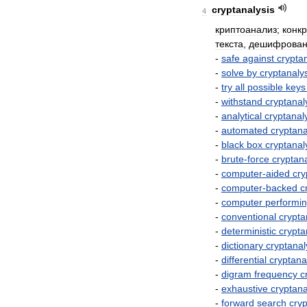
cryptanalysis
4
криптоанализ
;
конк
текста
,
дешифрован
-
safe
against
crypta
-
solve
by
cryptanaly
-
try
all
possible
keys
-
withstand
cryptanal
-
analytical
cryptanal
-
automated
cryptana
-
black
box
cryptanal
-
brute
-
force
cryptana
-
computer
-
aided
cry
-
computer
-
backed
c
-
computer
performi
-
conventional
crypta
-
deterministic
crypta
-
dictionary
cryptanal
-
differential
cryptana
-
digram
frequency
c
-
exhaustive
cryptana
-
forward
search
cryp