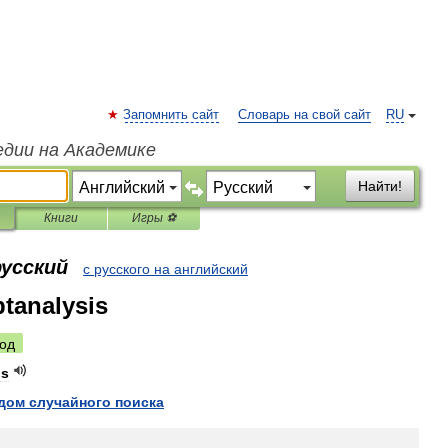
Запомнить сайт
Словарь на свой сайт
RU
едии на Академике
Найти!
Книги
Игры ⚽
русский
с русского на английский
tanalysis
од
is
дом
случайного
поиска