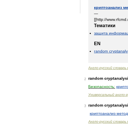
криптоанализ
м
—
[[
http:
//
www
.
rfcmd
.
Тематики
защита
информа
EN
random
cryptanaly
Англо
-
русский
словарь
random
cryptanalys
2
Безопасность:
крипт
Универсальный
англо
-
р
random
cryptanalys
3
криптоанализ
мето
Англо
-
русский
словарь