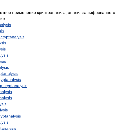
ретное
применение
криптоанализа
;
анализ
зашифрованного
ие
nalysis
sis
cryptanalysis
ysis
ysis
lysis
ysis
lysis
ptanalysis
ryptanalysis
ng
cryptanalysis
nalysis
nalysis
ysis
lysis
ryptanalysis
lysis
tanalysis