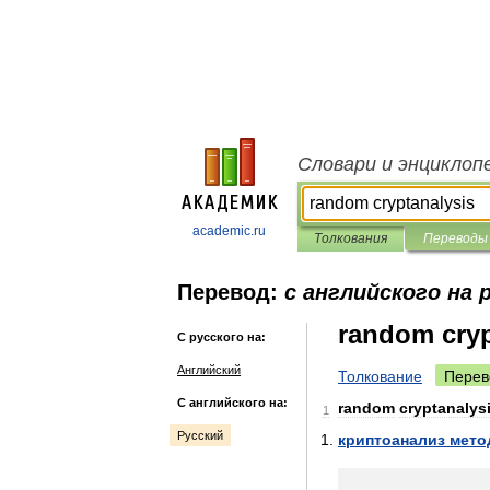
Словари и энциклоп
academic.ru
Толкования
Переводы
Перевод:
с английского на 
random cryp
С русского на:
Английский
Толкование
Перев
С английского на:
random
cryptanalys
1
Русский
криптоанализ
мето