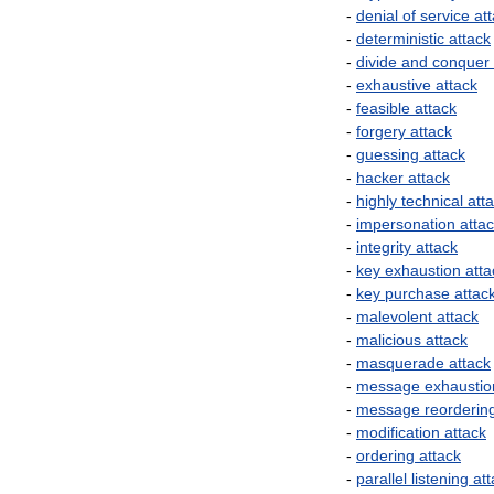
-
denial
of
service
at
-
deterministic
attack
-
divide
and
conquer
-
exhaustive
attack
-
feasible
attack
-
forgery
attack
-
guessing
attack
-
hacker
attack
-
highly
technical
att
-
impersonation
atta
-
integrity
attack
-
key
exhaustion
atta
-
key
purchase
attac
-
malevolent
attack
-
malicious
attack
-
masquerade
attack
-
message
exhaustio
-
message
reorderin
-
modification
attack
-
ordering
attack
-
parallel
listening
att