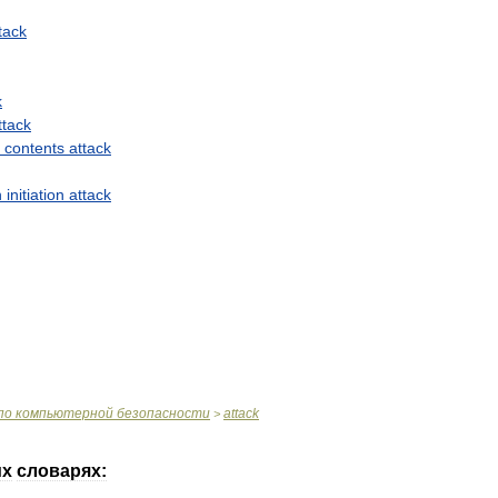
tack
k
ttack
contents
attack
n
initiation
attack
по
компьютерной
безопасности
attack
>
их
словарях: