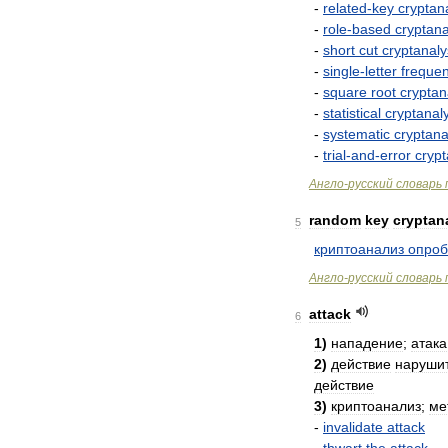
-
related
-
key
cryptan
-
role
-
based
cryptana
-
short
cut
cryptanaly
-
single
-
letter
freque
-
square
root
cryptan
-
statistical
cryptanal
-
systematic
cryptana
-
trial
-
and
-
error
crypt
Англо
-
русский
словарь
random
key
cryptan
5
криптоанализ
опро
Англо
-
русский
словарь
attack
6
1
)
нападение
;
атака
2
)
действие
наруши
действие
3
)
криптоанализ
;
ме
-
invalidate
attack