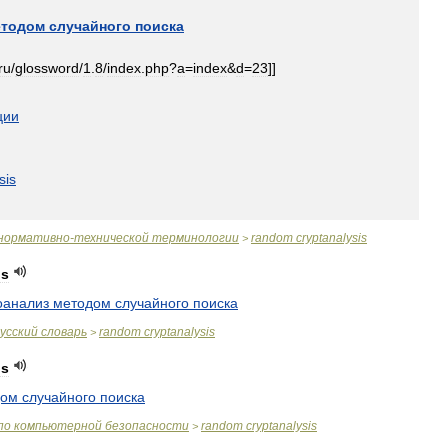
етодом
случайного
поиска
ru
/
glossword
/
1
.
8
/
index
.
php
?
a
=
index
&
d
=
23
]]
ции
sis
нормативно
-
технической
терминологии
random
cryptanalysis
>
is
оанализ
методом
случайного
поиска
усский
словарь
random
cryptanalysis
>
is
дом
случайного
поиска
по
компьютерной
безопасности
random
cryptanalysis
>