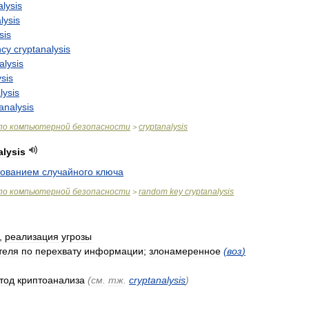
alysis
lysis
sis
ncy
cryptanalysis
alysis
ysis
lysis
analysis
по
компьютерной
безопасности
cryptanalysis
>
alysis
бованием
случайного
ключа
по
компьютерной
безопасности
random
key
cryptanalysis
>
,
реализация
угрозы
теля
по
перехвату
информации
;
злонамеренное
(
воз
)
тод
криптоанализа
(
см
.
тж
.
cryptanalysis
)