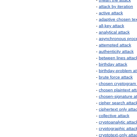
-
thwart
the
attack
-
attack
by
iteration
-
active
attack
-
adaptive
chosen
te
-
all
-
key
attack
-
analytical
attack
-
asynchronous
proc
-
attempted
attack
-
authenticity
attack
-
between
lines
attac
-
birthday
attack
-
birthday
-
problem
at
-
brute
force
attack
-
chosen
cryptogram
-
chosen
plaintext
at
-
chosen
-
signature
a
-
cipher
search
attac
-
ciphertext
only
atta
-
collective
attack
-
cryptoanalytic
attac
-
cryptographic
attac
-
cryptotext
-
only
atta