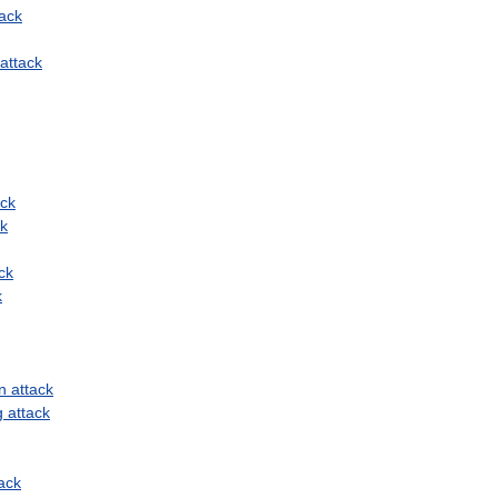
tack
attack
ack
ck
ck
k
n
attack
g
attack
ack