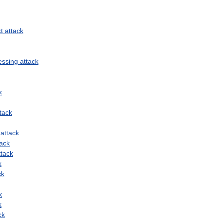
xt
attack
essing
attack
k
tack
attack
tack
ttack
k
ck
k
k
ck