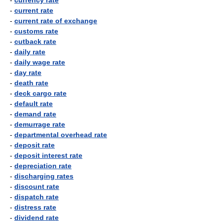
-
currency rate
-
current rate
-
current rate of exchange
-
customs rate
-
cutback rate
-
daily rate
-
daily wage rate
-
day rate
-
death rate
-
deck cargo rate
-
default rate
-
demand rate
-
demurrage rate
-
departmental overhead rate
-
deposit rate
-
deposit interest rate
-
depreciation rate
-
discharging rates
-
discount rate
-
dispatch rate
-
distress rate
-
dividend rate