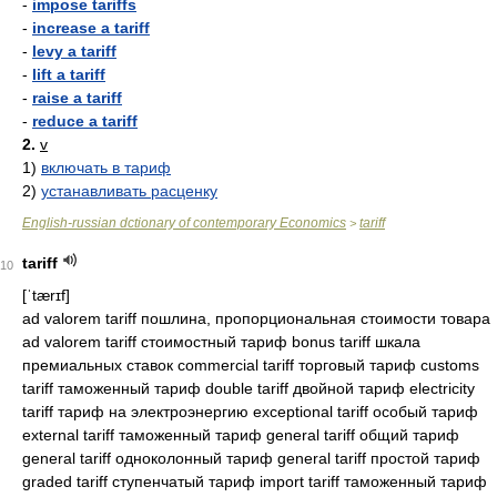
-
impose tariffs
-
increase a tariff
-
levy a tariff
-
lift a tariff
-
raise a tariff
-
reduce a tariff
2.
v
1)
включать в тариф
2)
устанавливать расценку
English-russian dctionary of contemporary Economics
tariff
>
tariff
10
[ˈtærɪf]
ad valorem tariff пошлина, пропорциональная стоимости товара
ad valorem tariff стоимостный тариф bonus tariff шкала
премиальных ставок commercial tariff торговый тариф customs
tariff таможенный тариф double tariff двойной тариф electricity
tariff тариф на электроэнергию exceptional tariff особый тариф
external tariff таможенный тариф general tariff общий тариф
general tariff одноколонный тариф general tariff простой тариф
graded tariff ступенчатый тариф import tariff таможенный тариф