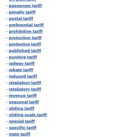
-
passenger tariff
-
penalty tariff
-
postal tariff
-
preferential tariff
-
prohibitive tariff
-
protection tariff
-
protective tariff
-
published tariff
-
punitive tariff
-
railway tariff
-
rebate tariff
-
reduced tariff
-
retaliation tariff
-
retaliatory tariff
-
revenue tariff
-
seasonal tariff
-
sliding tariff
-
sliding-scale tariff
-
special tariff
-
specific tariff
-
state tariff