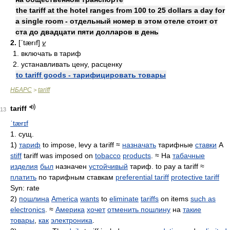
the tariff at the hotel ranges from 100 to 25 dollars a day for
a single room - отдельный номер в этом отеле стоит от
ста до двадцати пяти долларов в день
2.
[ʹtærıf]
v
1. включать в тариф
2. устанавливать цену, расценку
to tariff goods - тарифицировать товары
НБАРС
tariff
>
tariff
13
ˈtærɪf
1. сущ.
1)
тариф
to impose, levy a tariff ≈
назначать
тарифные
ставки
A
stiff
tariff was imposed on
tobacco
products
. ≈ На
табачные
изделия
был
назначен
устойчивый
тариф. to pay a tariff ≈
платить
по тарифным ставкам
preferential tariff
protective tariff
Syn: rate
2)
пошлина
America
wants
to
eliminate
tariffs
on items
such as
electronics
. ≈
Америка
хочет
отменить пошлину
на
такие
товары
,
как
электроника
.