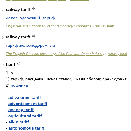
railway tariff
7
железнодорожный тариф
English-russian dctionary of contemporary Economics
railway tariff
>
railway tariff
8
тариф железнодорожный
The English-Russian dictionary of the Pulp and Paper Industry
railway tariff
>
tariff
9
1.
n
1)
тариф, расценка; шкала ставок, шкала сборов; прейскурант
2)
пошлина
-
ad valorem tariff
-
advertisement tariff
-
agency tariff
-
agricultural tariff
-
all-in tariff
-
autonomous tariff