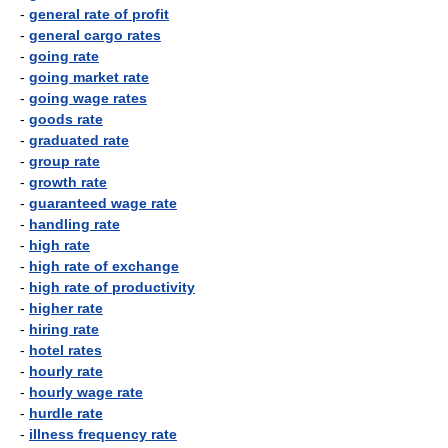
-
general rate of profit
-
general cargo rates
-
going rate
-
going market rate
-
going wage rates
-
goods rate
-
graduated rate
-
group rate
-
growth rate
-
guaranteed wage rate
-
handling rate
-
high rate
-
high rate of exchange
-
high rate of productivity
-
higher rate
-
hiring rate
-
hotel rates
-
hourly rate
-
hourly wage rate
-
hurdle rate
-
illness frequency rate