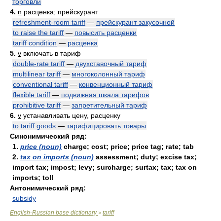
торговли
4.
n
расценка; прейскурант
refreshment-room tariff
—
прейскурант закусочной
to raise the tariff
—
повысить расценки
tariff condition
—
расценка
5.
v
включать в тариф
double-rate tariff
—
двухставочный тариф
multilinear tariff
—
многоколонный тариф
conventional tariff
—
конвенционный тариф
flexible tariff
—
подвижная шкала тарифов
prohibitive tariff
—
запретительный тариф
6.
v
устанавливать цену, расценку
to tariff goods
—
тарифицировать товары
Синонимический ряд:
1.
price (noun)
charge; cost; price; price tag; rate; tab
2.
tax on imports (noun)
assessment; duty; excise tax;
import tax; impost; levy; surcharge; surtax; tax; tax on
imports; toll
Антонимический ряд:
subsidy
English-Russian base dictionary
tariff
>