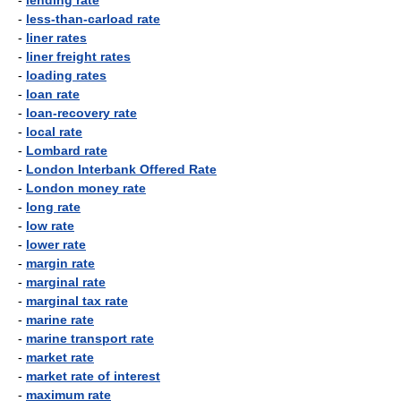
-
lending rate
-
less-than-carload rate
-
liner rates
-
liner freight rates
-
loading rates
-
loan rate
-
loan-recovery rate
-
local rate
-
Lombard rate
-
London Interbank Offered Rate
-
London money rate
-
long rate
-
low rate
-
lower rate
-
margin rate
-
marginal rate
-
marginal tax rate
-
marine rate
-
marine transport rate
-
market rate
-
market rate of interest
-
maximum rate