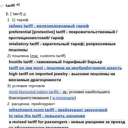
tariff
12
1.
[ʹtærıf]
n
1. 1) тариф
railway tariff - железнодорожный тариф
preferential [protective] tariff - покровительственный /
протекционистский/ тариф
retaliatory tariff - карательный тариф; репрессивные
пошлины
2) пошлина (
тж.
customs tariff)
hostile tariff - таможенный /тарифный/ барьер
tariff on raw wool - пошлина на необработанную шерсть
high tariff on imported jewelry - высокие пошлины на
ввозимые драгоценности
3) условия торговли
most-favoured-nation tariffs -
эк.
условия наибольшего
благоприятствования (
в торговле
)
2. расценка; прейскурант
refreshment-room tariff - прейскурант закусочной
to raise the tariff - повысить расценки
a revised tariff for passengers - новые расценки за проезд
на общественном транспорте