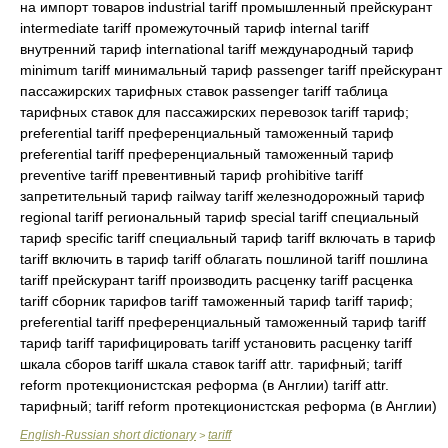
на импорт товаров industrial tariff промышленный прейскурант
intermediate tariff промежуточный тариф internal tariff
внутренний тариф international tariff международный тариф
minimum tariff минимальный тариф passenger tariff прейскурант
пассажирских тарифных ставок passenger tariff таблица
тарифных ставок для пассажирских перевозок tariff тариф;
preferential tariff преференциальный таможенный тариф
preferential tariff преференциальный таможенный тариф
preventive tariff превентивный тариф prohibitive tariff
запретительный тариф railway tariff железнодорожный тариф
regional tariff региональный тариф special tariff специальный
тариф specific tariff специальный тариф tariff включать в тариф
tariff включить в тариф tariff облагать пошлиной tariff пошлина
tariff прейскурант tariff производить расценку tariff расценка
tariff сборник тарифов tariff таможенный тариф tariff тариф;
preferential tariff преференциальный таможенный тариф tariff
тариф tariff тарифицировать tariff установить расценку tariff
шкала сборов tariff шкала ставок tariff attr. тарифный; tariff
reform протекционистская реформа (в Англии) tariff attr.
тарифный; tariff reform протекционистская реформа (в Англии)
English-Russian short dictionary
tariff
>