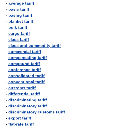
-
average tariff
-
basic tariff
-
basing tariff
-
blanket tariff
-
bulk tariff
-
cargo tariff
-
class tariff
-
class and commodity tariff
-
commercial tariff
-
compensating tariff
-
compound tariff
-
conference tariff
-
consolidated tariff
-
conventional tariff
-
customs tariff
-
differential tariff
-
discriminating tariff
-
discriminatory tariff
-
discriminatory customs tariff
-
export tariff
-
flat-rate tariff