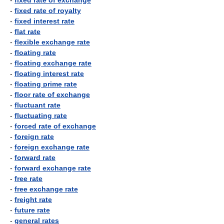
-
fixed rate of exchange
-
fixed rate of royalty
-
fixed interest rate
-
flat rate
-
flexible exchange rate
-
floating rate
-
floating exchange rate
-
floating interest rate
-
floating prime rate
-
floor rate of exchange
-
fluctuant rate
-
fluctuating rate
-
forced rate of exchange
-
foreign rate
-
foreign exchange rate
-
forward rate
-
forward exchange rate
-
free rate
-
free exchange rate
-
freight rate
-
future rate
-
general rates