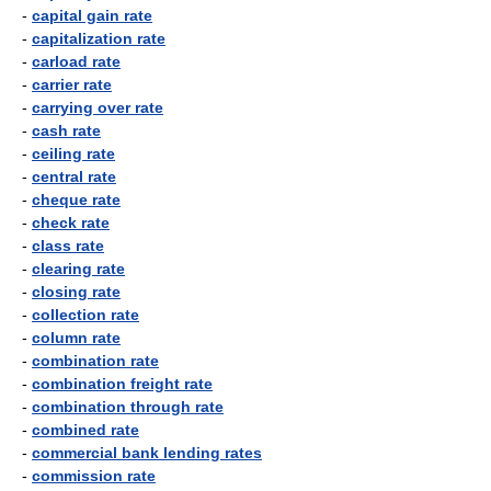
-
capital gain rate
-
capitalization rate
-
carload rate
-
carrier rate
-
carrying over rate
-
cash rate
-
ceiling rate
-
central rate
-
cheque rate
-
check rate
-
class rate
-
clearing rate
-
closing rate
-
collection rate
-
column rate
-
combination rate
-
combination freight rate
-
combination through rate
-
combined rate
-
commercial bank lending rates
-
commission rate