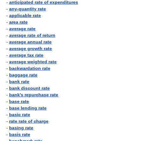
-
anticipated rate of expenditures
-
any-quantity rate
-
applicable rate
-
area rate
-
average rate
-
average rate of return
-
average annual rate
-
average growth rate
-
average tax rate
-
average weighted rate
-
backwardation rate
-
baggage rate
-
bank rate
-
bank discount rate
-
bank's repurchase rate
-
base rate
-
base lending rate
-
basic rate
-
rate rate of charge
-
basing rate
-
basis rate