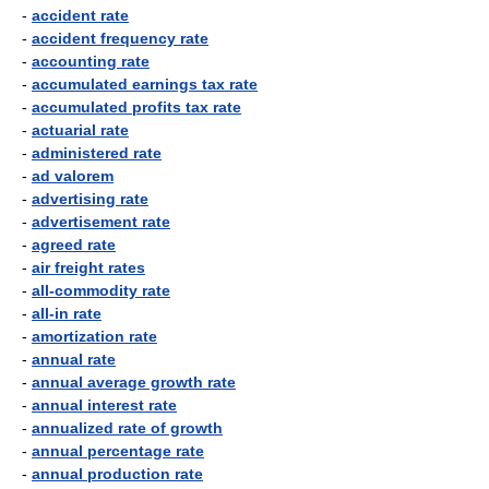
-
accident rate
-
accident frequency rate
-
accounting rate
-
accumulated earnings tax rate
-
accumulated profits tax rate
-
actuarial rate
-
administered rate
-
ad valorem
-
advertising rate
-
advertisement rate
-
agreed rate
-
air freight rates
-
all-commodity rate
-
all-in rate
-
amortization rate
-
annual rate
-
annual average growth rate
-
annual interest rate
-
annualized rate of growth
-
annual percentage rate
-
annual production rate