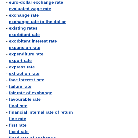
-
euro-dollar exchange rate
-
evaluated wage rate
-
exchange rate
-
exchange rate to the dollar
-
existing rates
-
exorbitant rate
-
exorbitant interest rate
-
expansion rate
-
expenditure rate
-
export rate
-
express rate
-
extraction rate
-
face interest rate
-
failure rate
-
fair rate of exchange
-
favourable rate
-
final rate
-
financial internal rate of return
-
fine rate
-
first rate
-
fixed rate