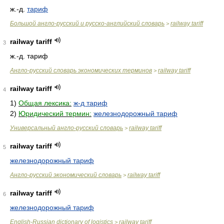
ж.-д.
тариф
Большой англо-русский и русско-английский словарь
railway tariff
>
railway tariff
3
ж.-д. тариф
Англо-русский словарь экономических терминов
railway tariff
>
railway tariff
4
1)
Общая лексика:
ж-д тариф
2)
Юридический термин:
железнодорожный тариф
Универсальный англо-русский словарь
railway tariff
>
railway tariff
5
железнодорожный тариф
Англо-русский экономический словарь
railway tariff
>
railway tariff
6
железнодорожный тариф
English-Russian dictionary of logistics
railway tariff
>