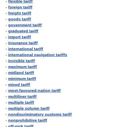
-
flexible tariff
-
foreign tariff
-
freight tariff
-
goods tariff
-
government tariff
-
graduated tariff
-
import tariff
-
insurance tariff
-
international tariff
-
international navigation tariffs
-
invisible tariff
-
maximum tariff
-
midland tariff
-
minimum tariff
-
mixed tariff
-
most-favoured-nation tariff
-
multiliner tariff
-
multiple tariff
-
multiple column tariff
-
nondiscriminatory customs tariff
-
nonprohibitive tariff
-
off-pick tariff