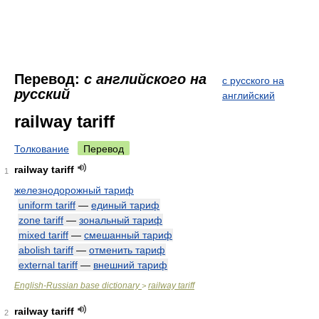
Перевод:
с английского на
с русского на
русский
английский
railway tariff
Толкование
Перевод
railway tariff
1
железнодорожный тариф
uniform tariff
—
единый тариф
zone tariff
—
зональный тариф
mixed tariff
—
смешанный тариф
abolish tariff
—
отменить тариф
external tariff
—
внешний тариф
English-Russian base dictionary
railway tariff
>
railway tariff
2