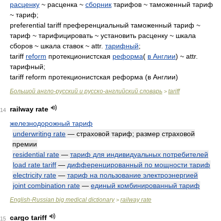
расценку
~ расценка ~
сборник
тарифов ~ таможенный тариф
~ тариф;
preferential tariff преференциальный таможенный тариф ~
тариф ~ тарифицировать ~ установить расценку ~ шкала
сборов ~ шкала ставок ~ attr.
тарифный
;
tariff
reform
протекционистская
реформа
(
в Англии
) ~ attr.
тарифный;
tariff reform протекционистская реформа (в Англии)
Большой англо-русский и русско-английский словарь
tariff
>
railway rate
14
железнодорожный тариф
underwriting rate
— страховой тариф; размер страховой
премии
residential rate
—
тариф для индивидуальных потребителей
load rate tariff
—
дифференцированный по мощности тариф
electricity rate
—
тариф на пользование электроэнергией
joint combination rate
—
единый комбинированный тариф
English-Russian big medical dictionary
railway rate
>
cargo tariff
15