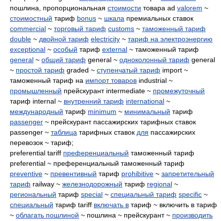
пошлина, пропорциональная
стоимости
товара ad
valorem
~
стоимостный
тариф
bonus
~
шкала
премиальных ставок
commercial
~
торговый тариф
customs
~
таможенный тариф
double
~
двойной тариф
electricity
~
тариф на электроэнергию
exceptional
~
особый
тариф
external
~ таможенный тариф
general
~
общий тариф
general ~
одноколонный тариф
general
~
простой тариф
graded ~
ступенчатый тариф
import ~
таможенный тариф на
импорт товаров
industrial ~
промышленный
прейскурант intermediate ~
промежуточный
тариф internal ~
внутренний тариф
international
~
международный
тариф
minimum
~
минимальный
тариф
passenger
~ прейскурант пассажирских тарифных ставок
passenger ~
таблица
тарифных ставок
для
пассажирских
перевозок ~ тариф;
preferential tariff
преференциальный
таможенный тариф
preferential ~ преференциальный таможенный тариф
preventive
~
превентивный
тариф
prohibitive
~
запретительный
тариф
railway ~
железнодорожный
тариф
regional
~
региональный
тариф
special
~
специальный тариф
specific
~
специальный
тариф tariff
включать в
тариф ~ включить в тариф
~
облагать пошлиной
~ пошлина ~ прейскурант ~
производить