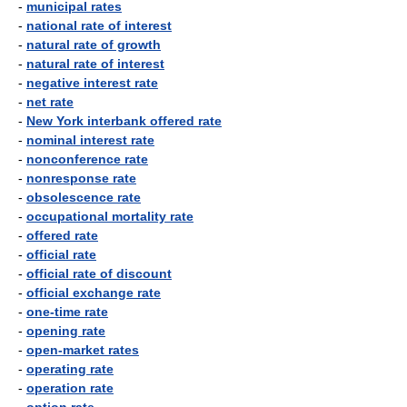
-
municipal rates
-
national rate of interest
-
natural rate of growth
-
natural rate of interest
-
negative interest rate
-
net rate
-
New York interbank offered rate
-
nominal interest rate
-
nonconference rate
-
nonresponse rate
-
obsolescence rate
-
occupational mortality rate
-
offered rate
-
official rate
-
official rate of discount
-
official exchange rate
-
one-time rate
-
opening rate
-
open-market rates
-
operating rate
-
operation rate