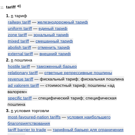
tariff
11
1.
n
тариф
railway tariff
—
железнодорожный тариф
uniform tariff
—
единый тариф
zone tariff
—
зональный тариф
mixed tariff
—
смешанный тариф
abolish tariff
—
отменить тариф
external tariff
—
внешний тариф
2.
n
пошлина
hostile tariff
—
таможенный барьер
relationary tariff
—
ответные репрессивные пошлины
revenue tariff
— фискальный тариф; фискальная пошлина
ad valorem tariff
— стоимостный тариф; пошлины «ад
валорем»
specific tariff
— специфический тариф; специфическая
пошлина
3.
n
условия торговли
most-favoured-nation tariffs
—
условия наибольшего
благоприятствования
tariff barrier to trade
—
тарифный барьер для ограничения