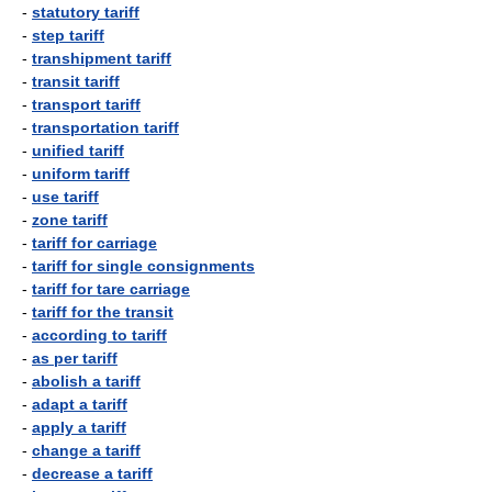
-
statutory tariff
-
step tariff
-
transhipment tariff
-
transit tariff
-
transport tariff
-
transportation tariff
-
unified tariff
-
uniform tariff
-
use tariff
-
zone tariff
-
tariff for carriage
-
tariff for single consignments
-
tariff for tare carriage
-
tariff for the transit
-
according to tariff
-
as per tariff
-
abolish a tariff
-
adapt a tariff
-
apply a tariff
-
change a tariff
-
decrease a tariff