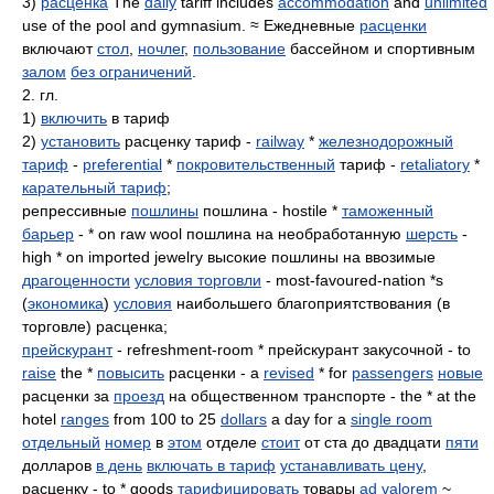
3)
расценка
The
daily
tariff includes
accommodation
and
unlimited
use of the pool and gymnasium. ≈ Ежедневные
расценки
включают
стол
,
ночлег
,
пользование
бассейном и спортивным
залом
без ограничений
.
2. гл.
1)
включить
в тариф
2)
установить
расценку тариф -
railway
*
железнодорожный
тариф
-
preferential
*
покровительственный
тариф -
retaliatory
*
карательный тариф
;
репрессивные
пошлины
пошлина - hostile *
таможенный
барьер
- * on raw wool пошлина на необработанную
шерсть
-
high * on imported jewelry высокие пошлины на ввозимые
драгоценности
условия торговли
- most-favoured-nation *s
(
экономика
)
условия
наибольшего благоприятствования (в
торговле) расценка;
прейскурант
- refreshment-room * прейскурант закусочной - to
raise
the *
повысить
расценки - a
revised
* for
passengers
новые
расценки за
проезд
на общественном транспорте - the * at the
hotel
ranges
from 100 to 25
dollars
a day for a
single room
отдельный
номер
в
этом
отделе
стоит
от ста до двадцати
пяти
долларов
в день
включать в тариф
устанавливать цену
,
расценку - to * goods
тарифицировать
товары
ad valorem
~