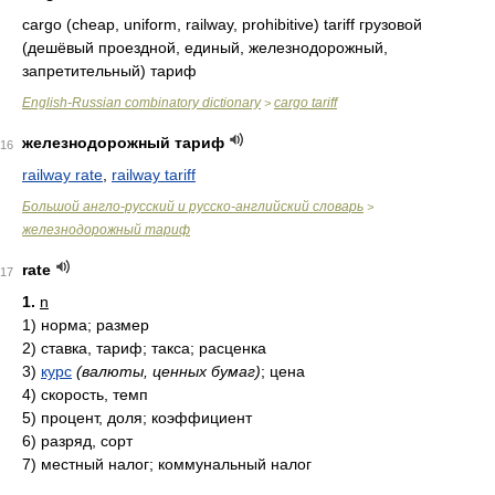
cargo (cheap, uniform, railway, prohibitive) tariff
грузовой
(дешёвый проездной, единый, железнодорожный,
запретительный) тариф
English-Russian combinatory dictionary
cargo tariff
>
железнодорожный тариф
16
railway rate
,
railway tariff
Большой англо-русский и русско-английский словарь
>
железнодорожный тариф
rate
17
1.
n
1)
норма; размер
2)
ставка, тариф; такса; расценка
3)
курс
(валюты, ценных бумаг)
; цена
4)
скорость, темп
5)
процент, доля; коэффициент
6)
разряд, сорт
7)
местный налог; коммунальный налог