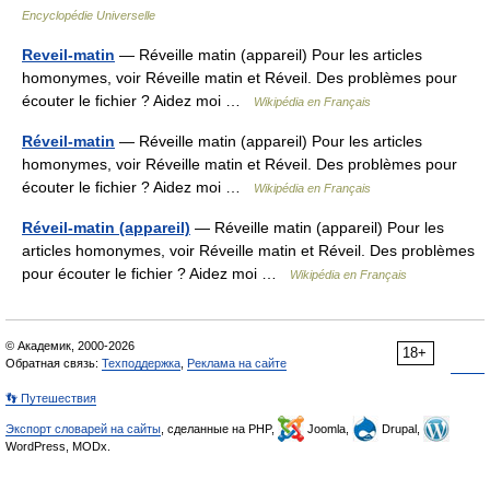
Encyclopédie Universelle
Reveil-matin
— Réveille matin (appareil) Pour les articles
homonymes, voir Réveille matin et Réveil. Des problèmes pour
écouter le fichier ? Aidez moi …
Wikipédia en Français
Réveil-matin
— Réveille matin (appareil) Pour les articles
homonymes, voir Réveille matin et Réveil. Des problèmes pour
écouter le fichier ? Aidez moi …
Wikipédia en Français
Réveil-matin (appareil)
— Réveille matin (appareil) Pour les
articles homonymes, voir Réveille matin et Réveil. Des problèmes
pour écouter le fichier ? Aidez moi …
Wikipédia en Français
© Академик, 2000-2026
18+
Обратная связь:
Техподдержка
,
Реклама на сайте
👣 Путешествия
Экспорт словарей на сайты
, сделанные на PHP,
Joomla,
Drupal,
WordPress, MODx.