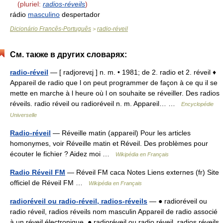
(pluriel:
radios-réveils
)
rádio
masculino
despertador
Dicionário Francês-Português
radio-réveil
>
См. также в других словарях:
radio-réveil
— [ radjorevɛj ] n. m. • 1981; de 2. radio et 2. réveil ♦
Appareil de radio que l on peut programmer de façon à ce qu il se
mette en marche à l heure où l on souhaite se réveiller. Des radios
réveils. radio réveil ou radioréveil n. m. Appareil… …
Encyclopédie
Universelle
Radio-réveil
— Réveille matin (appareil) Pour les articles
homonymes, voir Réveille matin et Réveil. Des problèmes pour
écouter le fichier ? Aidez moi …
Wikipédia en Français
Radio Réveil FM
— Réveil FM caca Notes Liens externes (fr) Site
officiel de Réveil FM …
Wikipédia en Français
radioréveil ou radio-réveil, radios-réveils
— ● radioréveil ou
radio réveil, radios réveils nom masculin Appareil de radio associé
à un réveil électronique. ● radioréveil ou radio réveil, radios réveils