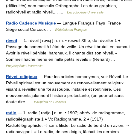
(difficultés) nom masculin Orthographe Les deux graphies,
radioréveil et radio réveil,… …
Encyclopédie Universelle
Radio Cadence Musique
— Langue Français Pays France
Siège social Cercoux …
Wikipédia en Français
réveil
— 1. réveil [ revɛj ] n. m. • resveil XIIIe; de réveiller 1 ♦
Passage du sommeil à l état de veille. Un réveil brutal, en sursaut.
Avoir le réveil pénible, hargneux. Il chante dès son réveil. «
Sommeil haché menu en mille petits réveils » (Renard) …
Encyclopédie Universelle
Réveil religieux
— Pour les articles homonymes, voir Réveil. Le
Réveil spirituel est un mouvement de renouvellement religieux
visant à réveiller une foi assoupie, installée et routinière. Ces
mouvements jalonnent l histoire protestante, (on pourrait sans
doute dire …
Wikipédia en Français
radio
— 1. radio [ radjo ] n. m. • 1907; abrév. de radiogramme,
radiotélégraphiste 1 ♦ Vx Radiogramme. 2 ♦ (1917)
Radiotélégraphiste. ⇒ sans filiste. Le radio de bord d un avion. ⇒
radionavigant. « Le radio, de ses doigts, lâchait les derniers… …