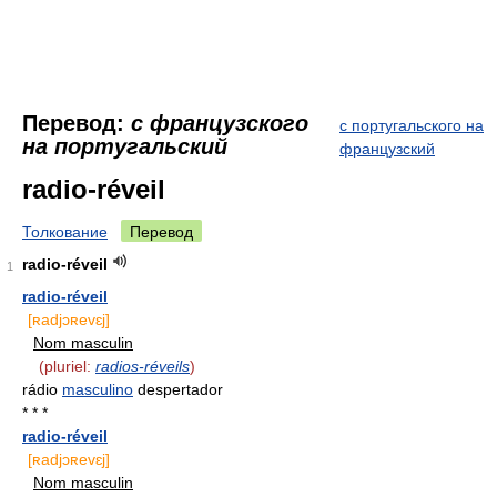
Перевод:
с французского
с португальского на
на португальский
французский
radio-réveil
Толкование
Перевод
radio-réveil
1
radio-réveil
[ʀadjɔʀevɛj]
Nom masculin
(pluriel:
radios-réveils
)
rádio
masculino
despertador
* * *
radio-réveil
[ʀadjɔʀevɛj]
Nom masculin