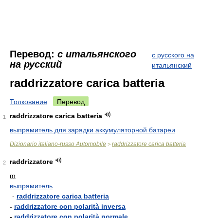
Перевод:
с итальянского
с русского на
на русский
итальянский
raddrizzatore carica batteria
Толкование
Перевод
raddrizzatore carica batteria
1
выпрямитель для зарядки аккумуляторной батареи
Dizionario italiano-russo Automobile
raddrizzatore carica batteria
>
raddrizzatore
2
m
выпрямитель
-
raddrizzatore carica batteria
-
raddrizzatore con polarità inversa
-
raddrizzatore con polarità normale