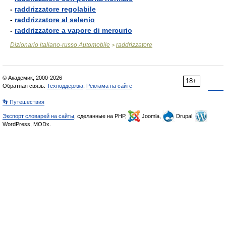
-
raddrizzatore regolabile
-
raddrizzatore al selenio
-
raddrizzatore a vapore di mercurio
Dizionario italiano-russo Automobile
raddrizzatore
>
© Академик, 2000-2026
18+
Обратная связь:
Техподдержка
,
Реклама на сайте
👣 Путешествия
Экспорт словарей на сайты
, сделанные на PHP,
Joomla,
Drupal,
WordPress, MODx.