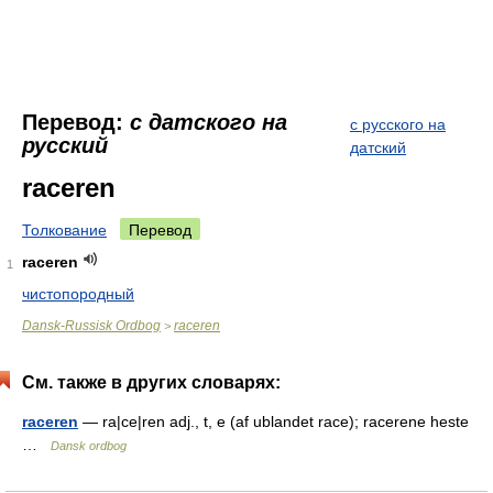
Перевод:
с датского на
с русского на
русский
датский
raceren
Толкование
Перевод
raceren
1
чистопородный
Dansk-Russisk Ordbog
raceren
>
См. также в других словарях:
raceren
— ra|ce|ren adj., t, e (af ublandet race); racerene heste
…
Dansk ordbog