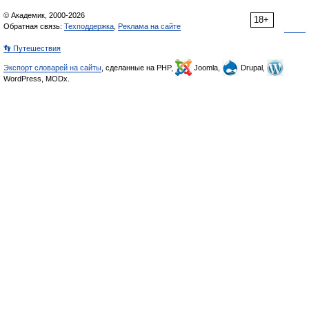
© Академик, 2000-2026
18+
Обратная связь:
Техподдержка
,
Реклама на сайте
👣 Путешествия
Экспорт словарей на сайты
, сделанные на PHP,
Joomla,
Drupal,
WordPress, MODx.