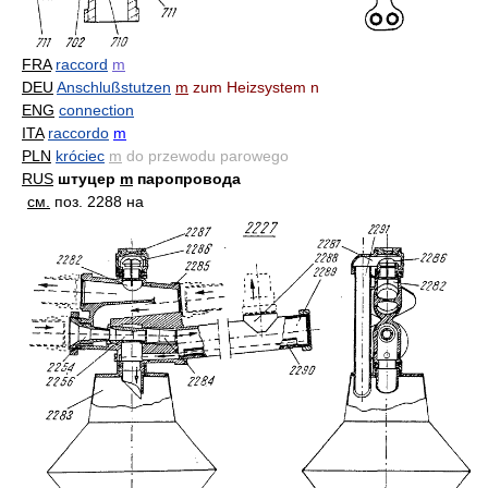
FRA
raccord
m
DEU
Anschlußstutzen
m
zum Heizsystem n
ENG
connection
ITA
raccordo
m
PLN
króciec
m
do przewodu parowego
RUS
штуцер
m
паропровода
см.
поз. 2288 на