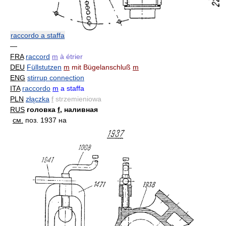
raccordo a staffa
—
FRA
raccord
m
à étrier
DEU
Füllstutzen
m
mit Bügelanschluß
m
ENG
stirrup connection
ITA
raccordo
m
a staffa
PLN
złączka
f
strzemieniowa
RUS
головка
f
, наливная
см.
поз. 1937 на