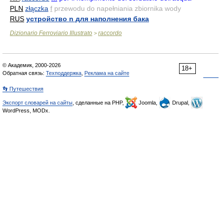
PLN
złączka
f
przewodu do napełniania zbiornika wody
RUS
устройство n для наполнения бака
Dizionario Ferroviario Illustrato
raccordo
>
© Академик, 2000-2026
18+
Обратная связь:
Техподдержка
,
Реклама на сайте
👣 Путешествия
Экспорт словарей на сайты
, сделанные на PHP,
Joomla,
Drupal,
WordPress, MODx.