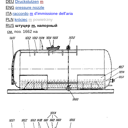
DEU
Druckstutzen
m
ENG
pressure nozzle
ITA
raccordo
m
d'immissione dell'aria
PLN
króciec
m
powietrzny
RUS
штуцер
m
, напорный
см.
поз. 1662 на