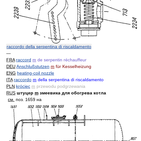
raccordo della serpentina di riscaldamento
—
FRA
raccord
m
de serpentin réchauffeur
DEU
Anschlußstutzen
m
für Kesselheizung
ENG
heating-coil nozzle
ITA
raccordo
m
della serpentina di riscaldamento
PLN
króciec
m
przewodu podgrzewania
RUS
штуцер
m
змеевика для обогрева котла
см.
поз. 1659 на