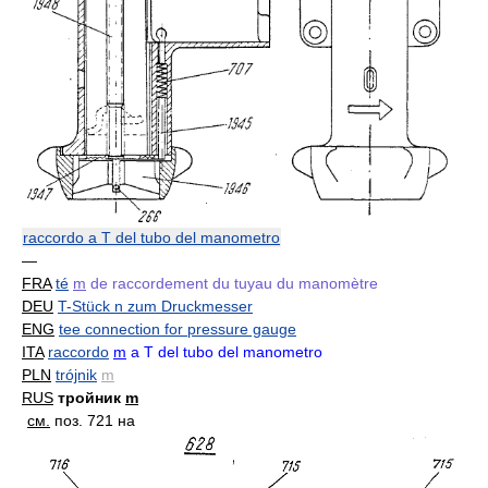
raccordo a T del tubo del manometro
—
FRA
té
m
de raccordement du tuyau du manomètre
DEU
T-Stück n zum Druckmesser
ENG
tee connection for pressure gauge
ITA
raccordo
m
a T del tubo del manometro
PLN
trójnik
m
RUS
тройник
m
см.
поз. 721 на