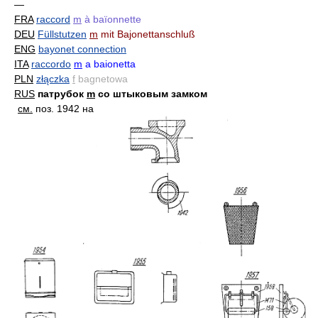
—
FRA
raccord
m
à baïonnette
DEU
Füllstutzen
m
mit Bajonettanschluß
ENG
bayonet connection
ITA
raccordo
m
a baionetta
PLN
złączka
f
bagnetowa
RUS
патрубок
m
со штыковым замком
см.
поз. 1942 на