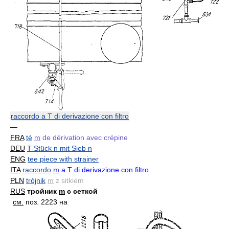
raccordo a T di derivazione con filtro
—
FRA
té
m
de dérivation avec crépine
DEU
T-Stück n mit Sieb n
ENG
tee piece with strainer
ITA
raccordo
m
a T di derivazione con filtro
PLN
trójnik
m
z sitkiem
RUS
тройник
m
с сеткой
см.
поз. 2223 на