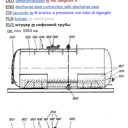
DEU
Steigrohrstutzen
m
mit Steigrohr n
ENG
discharge-pipe connection with discharge pipe
ITA
raccordo
m
di scarico a pressione con tubo di rigurgito
PLN
króciec
m
opróżniania
RUS
штуцер
m
сифонной трубы
см.
поз. 1663 на