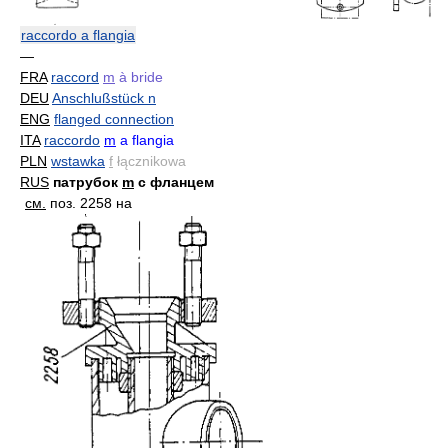
raccordo a flangia
—
FRA
raccord
m
à bride
DEU
Anschlußstück n
ENG
flanged connection
ITA
raccordo
m
a flangia
PLN
wstawka
f
łącznikowa
RUS
патрубок
m
с фланцем
см.
поз. 2258 на