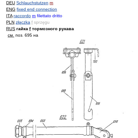
DEU
Schlauchstutzen
m
ENG
fixed end connection
ITA
raccordo
m
filettato dritto
PLN
złączka
f
sprzęgu
RUS
гайка
f
тормозного рукава
см.
поз. 695 на