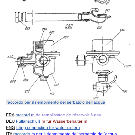
raccordo per il riempimento del serbatoio dell'acqua
—
FRA
raccord
m
de remplissage de réservoir à eau
DEU
Füllanschluß
m
für Wasserbehälter
m
ENG
filling connection for water cistern
ITA
raccordo
m
per il riempimento del serbatoio dell'acqua