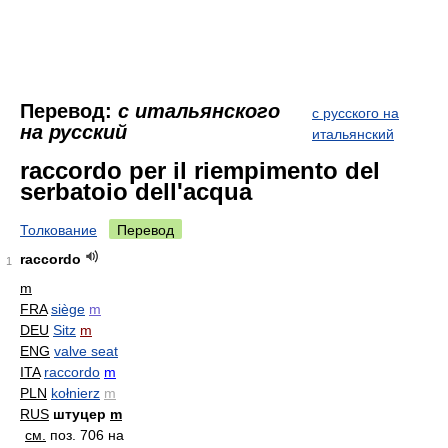
Перевод:
с итальянского
с русского на
на русский
итальянский
raccordo per il riempimento del
serbatoio dell'acqua
Толкование
Перевод
raccordo
1
m
FRA
siège
m
DEU
Sitz
m
ENG
valve seat
ITA
raccordo
m
PLN
kołnierz
m
RUS
штуцер
m
см.
поз. 706 на