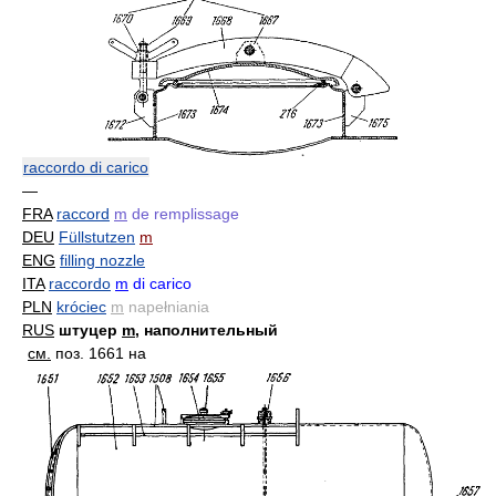
raccordo di carico
—
FRA
raccord
m
de remplissage
DEU
Füllstutzen
m
ENG
filling nozzle
ITA
raccordo
m
di carico
PLN
króciec
m
napełniania
RUS
штуцер
m
, наполнительный
см.
поз. 1661 на