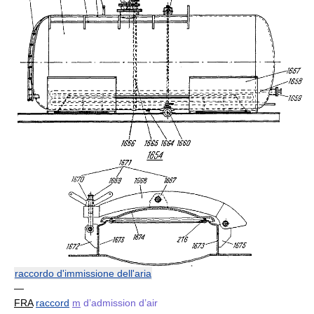
raccordo d'immissione dell'aria
—
FRA
raccord
m
d’admission d’air