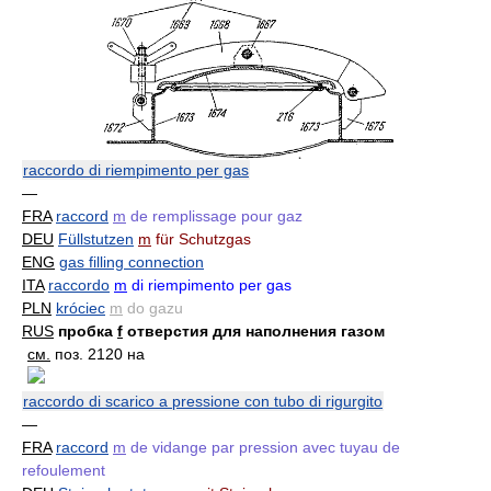
raccordo di riempimento per gas
—
FRA
raccord
m
de remplissage pour gaz
DEU
Füllstutzen
m
für Schutzgas
ENG
gas filling connection
ITA
raccordo
m
di riempimento per gas
PLN
króciec
m
do gazu
RUS
пробка
f
отверстия для наполнения газом
см.
поз. 2120 на
raccordo di scarico a pressione con tubo di rigurgito
—
FRA
raccord
m
de vidange par pression avec tuyau de
refoulement