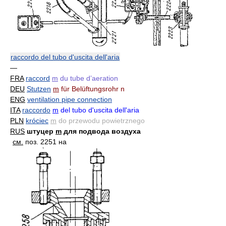
raccordo del tubo d'uscita dell'aria
—
FRA
raccord
m
du tube d’aeration
DEU
Stutzen
m
für Belüftungsrohr n
ENG
ventilation pipe connection
ITA
raccordo
m
del tubo d'uscita dell'aria
PLN
króciec
m
do przewodu powietrznego
RUS
штуцер
m
для подвода воздуха
см.
поз. 2251 на