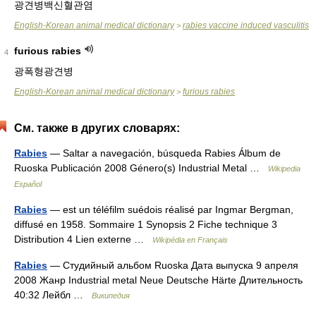
광견병백신혈관염
English-Korean animal medical dictionary
rabies vaccine induced vasculitis
>
furious rabies
4
광폭형광견병
English-Korean animal medical dictionary
furious rabies
>
См. также в других словарях:
Rabies
— Saltar a navegación, búsqueda Rabies Álbum de
Ruoska Publicación 2008 Género(s) Industrial Metal …
Wikipedia
Español
Rabies
— est un téléfilm suédois réalisé par Ingmar Bergman,
diffusé en 1958. Sommaire 1 Synopsis 2 Fiche technique 3
Distribution 4 Lien externe …
Wikipédia en Français
Rabies
— Студийный альбом Ruoska Дата выпуска 9 апреля
2008 Жанр Industrial metal Neue Deutsche Härte Длительность
40:32 Лейбл …
Википедия