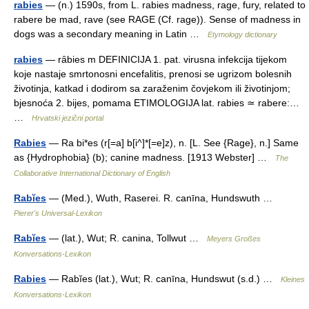
rabies
— (n.) 1590s, from L. rabies madness, rage, fury, related to
rabere be mad, rave (see RAGE (Cf. rage)). Sense of madness in
dogs was a secondary meaning in Latin …
Etymology dictionary
rabies
— rȃbies m DEFINICIJA 1. pat. virusna infekcija tijekom
koje nastaje smrtonosni encefalitis, prenosi se ugrizom bolesnih
životinja, katkad i dodirom sa zaraženim čovjekom ili životinjom;
bjesnoća 2. bijes, pomama ETIMOLOGIJA lat. rabies ≃ rabere:…
…
Hrvatski jezični portal
Rabies
— Ra bi*es (r[=a] b[i^]*[=e]z), n. [L. See {Rage}, n.] Same
as {Hydrophobia} (b); canine madness. [1913 Webster] …
The
Collaborative International Dictionary of English
Rabĭes
— (Med.), Wuth, Raserei. R. canīna, Hundswuth …
Pierer's Universal-Lexikon
Rabĭes
— (lat.), Wut; R. canina, Tollwut …
Meyers Großes
Konversations-Lexikon
Rabies
— Rabĭes (lat.), Wut; R. canīna, Hundswut (s.d.) …
Kleines
Konversations-Lexikon