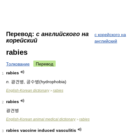
Перевод:
с английского на
с корейского на
корейский
английский
rabies
Толкование
Перевод
rabies
1
n.
광견병, 공수병(hydrophobia)
English-Korean dictionary
rabies
>
rabies
2
광견병
English-Korean animal medical dictionary
rabies
>
rabies vaccine induced vasculitis
3