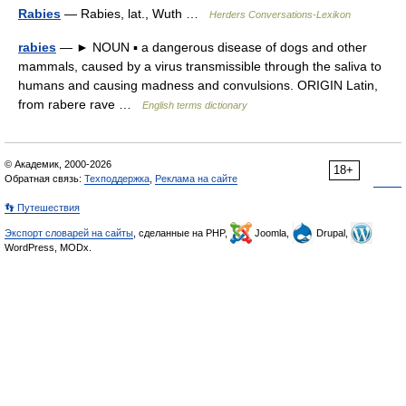
Rabies
— Rabies, lat., Wuth …
Herders Conversations-Lexikon
rabies
— ► NOUN ▪ a dangerous disease of dogs and other
mammals, caused by a virus transmissible through the saliva to
humans and causing madness and convulsions. ORIGIN Latin,
from rabere rave …
English terms dictionary
© Академик, 2000-2026
18+
Обратная связь:
Техподдержка
,
Реклама на сайте
👣 Путешествия
Экспорт словарей на сайты
, сделанные на PHP,
Joomla,
Drupal,
WordPress, MODx.