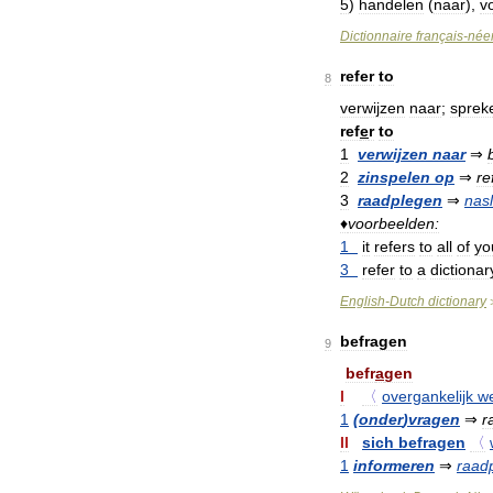
5
)
handelen
(
naar
),
v
Dictionnaire
français
-
née
refer
to
8
verwijzen
naar
;
sprek
ref
e
r
to
1
verwijzen
naar
⇒
2
zinspelen
op
⇒
re
3
raadplegen
⇒
nas
♦
voorbeelden:
1
it
refers
to
all
of
yo
3
refer
to
a
dictionar
English
-
Dutch
dictionary
befragen
9
befr
a
gen
I
〈
overgankelijk
w
1
(
onder
)
vragen
⇒
r
II
sich
befragen
〈
1
informeren
⇒
raad