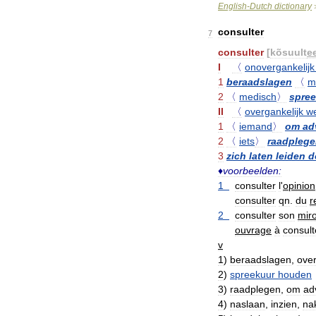
English
-
Dutch
dictionary
consulter
7
consulter
[
kõsuult
e
I
〈
onovergankelijk
1
beraadslagen
〈
m
2
〈
medisch
〉
spre
II
〈
overgankelijk
w
1
〈
iemand
〉
om
ad
2
〈
iets
〉
raadpleg
3
zich
laten
leiden
d
♦
voorbeelden:
1
consulter
l
'
opinion
consulter
qn
.
du
r
2
consulter
son
miro
ouvrage
à
consult
v
1
)
beraadslagen
,
ove
2
)
spreekuur
houden
3
)
raadplegen
,
om
ad
4
)
naslaan
,
inzien
,
na