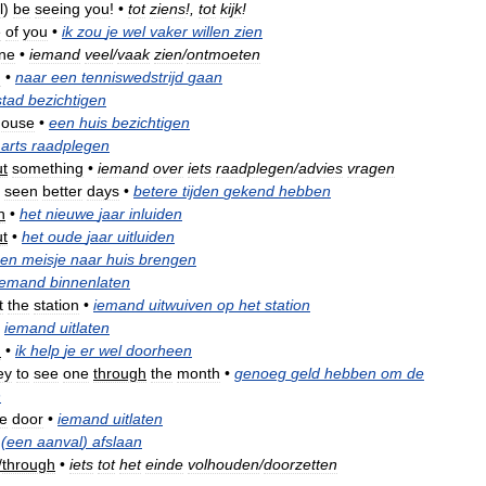
l
)
be
seeing
you
!
•
tot
ziens
!,
tot
kijk
!
e
of
you
•
ik
zou
je
wel
vaker
willen
zien
ne
•
iemand
veel
/
vaak
zien
/
ontmoeten
h
•
naar
een
tenniswedstrijd
gaan
stad
bezichtigen
house
•
een
huis
bezichtigen
arts
raadplegen
t
something
•
iemand
over
iets
raadplegen
/
advies
vragen
seen
better
days
•
betere
tijden
gekend
hebben
n
•
het
nieuwe
jaar
inluiden
ut
•
het
oude
jaar
uitluiden
en
meisje
naar
huis
brengen
iemand
binnenlaten
t
the
station
•
iemand
uitwuiven
op
het
station
iemand
uitlaten
h
•
ik
help
je
er
wel
doorheen
ey
to
see
one
through
the
month
•
genoeg
geld
hebben
om
de
n
he
door
•
iemand
uitlaten
(
een
aanval
)
afslaan
/
through
•
iets
tot
het
einde
volhouden
/
doorzetten