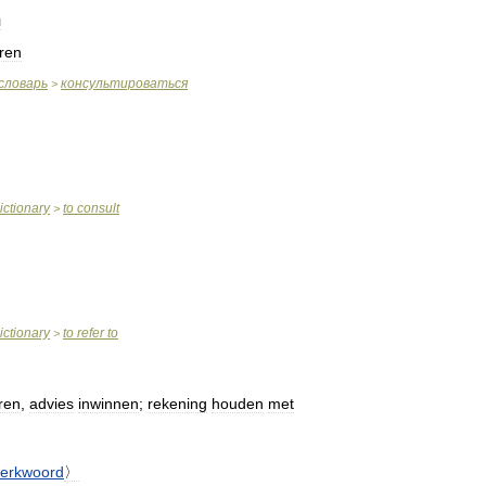
я
ren
словарь
консультироваться
>
ictionary
to
consult
>
ictionary
to
refer
to
>
ren
,
advies
inwinnen
;
rekening
houden
met
erkwoord
〉