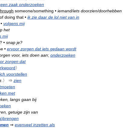
een
zaak
onderzoeken
through
someone
/
something
•
iemand
/
iets
doorzien
/
doorhebben
of
doing
that
•
ik
zie
daar
de
lol
niet
van
in
•
volgens
mij
jp
het
s
mij
?
•
snap
je
?
ne
•
ervoor
zorgen
dat
iets
gedaan
wordt
orgen
voor
,
iets
doen
aan
;
onderzoeken
or
zorgen
dat
rkwoord
〉
ich
voorstellen
z
.
〉
⇒
zien
tmoeten
eken
met
eken
,
langs
gaan
bij
oeken
ren
,
getuige
zijn
van
g
)
brengen
emen
⇒
evenveel
inzetten
als