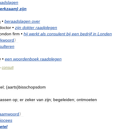
aadslagen
erkzaam
)
zijn
n
•
beraadslagen
over
doctor
•
zijn
dokter
raadplegen
ondon
firm
•
hij
werkt
als
consulent
bij
een
bedrijf
in
Londen
rkwoord
〉
sulteren
y
•
een
woordenboek
raadplegen
consult
>
el
; (
aarts
)
bisschopsdom
assen
op
;
er
zeker
van
zijn
;
begeleiden
;
ontmoeten
aamwoord
〉
iocees
etel