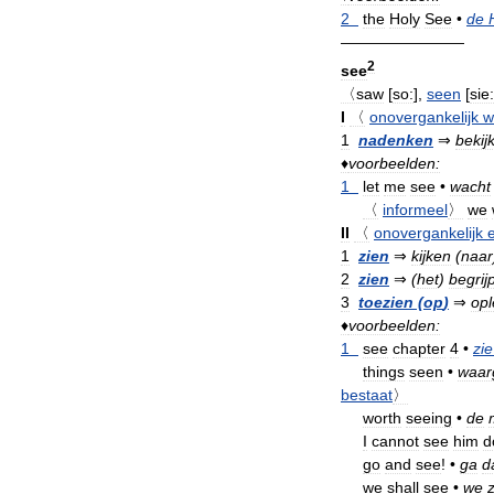
2
the
Holy
See
•
de
————————
2
see
〈saw
[
so:
],
seen
[
sie
I
〈
onovergankelijk
w
1
nadenken
⇒
bekij
♦
voorbeelden:
1
let
me
see
•
wacht
〈
informeel
〉
we
II
〈
onovergankelijk
1
zien
⇒
kijken
(
naar
2
zien
⇒
(
het
)
begrij
3
toezien
(
op
)
⇒
opl
♦
voorbeelden:
1
see
chapter
4
•
zie
things
seen
•
waa
bestaat
〉
worth
seeing
•
de
I
cannot
see
him
d
go
and
see
!
•
ga
d
we
shall
see
•
we