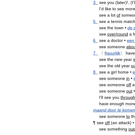
3
see
you
(
later
)!, (
I
'
l
I
'
d
like
to
see
mor
see
a
lot
of
someo
5
see
a
tennis
matc
see
the
town
•
de
see
over
/
round
a
6
see
a
doctor
•
een
see
someone
abou
7
〈
figuurlijk
〉
have
see
the
new
year
i
see
the
old
year
o
8
see
a
girl
home
•
e
see
someone
in
•
see
someone
off
a
see
someone
out
•
I
'
ll
see
you
throug
have
enough
mon
maand
door
te
kome
see
someone
to
t
¶
see
off
(
an
attack
)
•
see
something
out