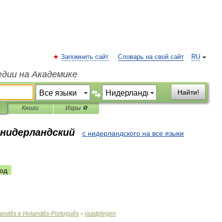
Запомнить сайт
Словарь на свой сайт
RU
едии на Академике
Найти!
Книги
Игры ⚽
 нидерландский
с нидерландского на все языки
од
andês
e
Holandês
-
Português
raadplegen
>