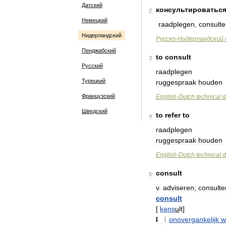
Датский
консультироватьс
2
Немецкий
raadplegen
,
consulte
Нидерландский
Русско
-
Нидерландский
Пенджабский
to
consult
3
Русский
raadplegen
Турецкий
ruggespraak
houden
Французский
English
-
Dutch
technical
d
Шведский
to
refer
to
4
raadplegen
ruggespraak
houden
English
-
Dutch
technical
d
consult
5
v
.
adviseren
;
consulte
consult
[
kəns
u
lt
]
I
〈
onovergankelijk
w