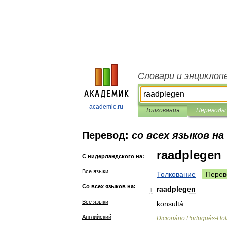
Словари и энциклоп
academic.ru
Толкования
Переводы
Перевод:
со всех языков на
raadplegen
С нидерландского на:
Все языки
Толкование
Перев
Со всех языков на:
raadplegen
1
Все языки
konsultá
Английский
Dicionário
Português
-
Hol