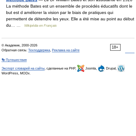
La méthode Bates est un ensemble de procédés éducatifs dont le
but est d améliorer la vision par le biais de pratiques qui
permettent de détendre les yeux. Elle a été mise au point au début
du… …
Wikipédia en Français
© Академик, 2000-2026
18+
Обратная связь:
Техподдержка
,
Реклама на сайте
👣 Путешествия
Экспорт словарей на сайты
, сделанные на PHP,
Joomla,
Drupal,
WordPress, MODx.