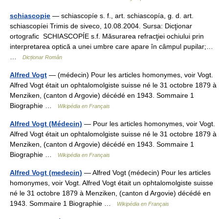
schiascopie
— schiascopíe s. f., art. schiascopía, g. d. art.
schiascopíei Trimis de siveco, 10.08.2004. Sursa: Dicţionar
ortografic SCHIASCOPÍE s.f. Măsurarea refracţiei ochiului prin
interpretarea optică a unei umbre care apare în câmpul pupilar;…
…
Dicționar Român
Alfred Vogt
— (médecin) Pour les articles homonymes, voir Vogt.
Alfred Vogt était un ophtalomolgiste suisse né le 31 octobre 1879 à
Menziken, (canton d Argovie) décédé en 1943. Sommaire 1
Biographie …
Wikipédia en Français
Alfred Vogt (Médecin)
— Pour les articles homonymes, voir Vogt.
Alfred Vogt était un ophtalomolgiste suisse né le 31 octobre 1879 à
Menziken, (canton d Argovie) décédé en 1943. Sommaire 1
Biographie …
Wikipédia en Français
Alfred Vogt (medecin)
— Alfred Vogt (médecin) Pour les articles
homonymes, voir Vogt. Alfred Vogt était un ophtalomolgiste suisse
né le 31 octobre 1879 à Menziken, (canton d Argovie) décédé en
1943. Sommaire 1 Biographie …
Wikipédia en Français