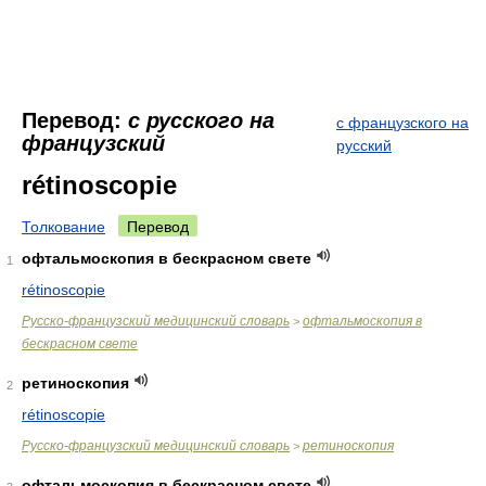
Перевод:
с русского на
с французского на
французский
русский
rétinoscopie
Толкование
Перевод
офтальмоскопия в бескрасном свете
1
rétinoscopie
Русско-французский медицинский словарь
офтальмоскопия в
>
бескрасном свете
ретиноскопия
2
rétinoscopie
Русско-французский медицинский словарь
ретиноскопия
>
офтальмоскопия в бескрасном свете