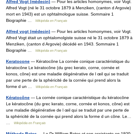
Alfred Vogt (médecin)
— Pour les articles homonymes, voir Vogt.
Alfred Vogt (né le 31 octobre 1879 à Menziken, (canton d Argovie)
mort en 1943) est un ophtalmologue suisse. Sommaire 1
Biographie …
Wikipédia en Français
Alfred vogt (médecin)
— Pour les articles homonymes, voir Vogt.
Alfred Vogt était un ophtalomolgiste suisse né le 31 octobre 1879 à
Menziken, (canton d Argovie) décédé en 1943. Sommaire 1
Biographie …
Wikipédia en Français
Keratocone
— Kératocône La cornée conique caractéristique du
kératocône Le kératocône (du grec kerato, corne, cornée et
konos, cône) est une maladie dégénérative de l œil qui se traduit
par une perte de la sphéricité de la cornée qui prend alors la
forme d un …
Wikipédia en Français
Kératocône
— La cornée conique caractéristique du kératocône
Le kératocône (du grec kerato, corne, cornée et konos, cône) est
une maladie dégénérative de l œil qui se traduit par une perte de
la sphéricité de la cornée qui prend alors la forme d un cône. Le…
…
Wikipédia en Français
Méthode Bates
— Le Dr William Bates et son assistante en 1920