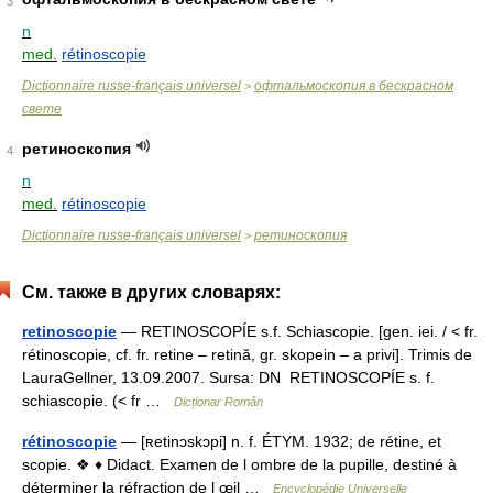
3
n
med.
rétinoscopie
Dictionnaire russe-français universel
офтальмоскопия в бескрасном
>
свете
ретиноскопия
4
n
med.
rétinoscopie
Dictionnaire russe-français universel
ретиноскопия
>
См. также в других словарях:
retinoscopie
— RETINOSCOPÍE s.f. Schiascopie. [gen. iei. / < fr.
rétinoscopie, cf. fr. retine – retină, gr. skopein – a privi]. Trimis de
LauraGellner, 13.09.2007. Sursa: DN RETINOSCOPÍE s. f.
schiascopie. (< fr …
Dicționar Român
rétinoscopie
— [ʀetinɔskɔpi] n. f. ÉTYM. 1932; de rétine, et
scopie. ❖ ♦ Didact. Examen de l ombre de la pupille, destiné à
déterminer la réfraction de l œil …
Encyclopédie Universelle