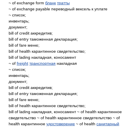
~ of exchange form
бланк
тратты
~ of exchange payable переводный вексель к уплате
~ список;
инвентарь;
документ;
bill of credit аккредитив;
bill of entry таможенная декларация;
bill of fare меню;
bill of health карантинное свидетельство;
bill of lading накладная, коносамент
~ of
freight
транспортная
накладная
~ список;
инвентарь;
документ;
bill of credit аккредитив;
bill of entry таможенная декларация;
bill of fare меню;
bill of health карантинное свидетельство;
bill of lading накладная, коносамент ~ of health карантинное
свидетельство ~ of health карантинное свидетельтство ~ of
health карантинное
удостоверение
~ of health
санитарный