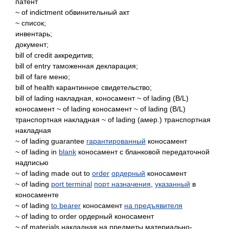
патент
~ of indictment обвинительный акт
~ список;
инвентарь;
документ;
bill of credit аккредитив;
bill of entry таможенная декларация;
bill of fare меню;
bill of health карантинное свидетельство;
bill of lading накладная, коносамент ~ of lading (B/L)
коносамент ~ of lading коносамент ~ of lading (B/L)
транспортная накладная ~ of lading (амер.) транспортная
накладная
~ of lading guarantee
гарантированный
коносамент
~ of lading in
blank
коносамент с бланковой передаточной
надписью
~ of lading made out to
order
ордерный
коносамент
~ of lading
port terminal
порт назначения
,
указанный
в
коносаменте
~ of lading
to bearer
коносамент
на предъявителя
~ of lading to order ордерный коносамент
~ of materials накладная на предметы материально-