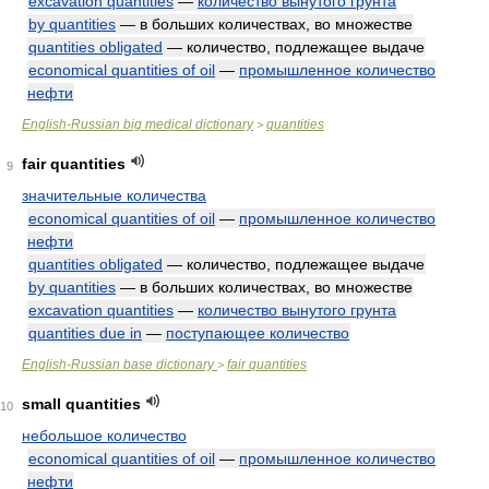
excavation quantities
—
количество вынутого грунта
by quantities
— в больших количествах, во множестве
quantities obligated
— количество, подлежащее выдаче
economical quantities of oil
—
промышленное количество
нефти
English-Russian big medical dictionary
quantities
>
fair quantities
9
значительные количества
economical quantities of oil
—
промышленное количество
нефти
quantities obligated
— количество, подлежащее выдаче
by quantities
— в больших количествах, во множестве
excavation quantities
—
количество вынутого грунта
quantities due in
—
поступающее количество
English-Russian base dictionary
fair quantities
>
small quantities
10
небольшое количество
economical quantities of oil
—
промышленное количество
нефти