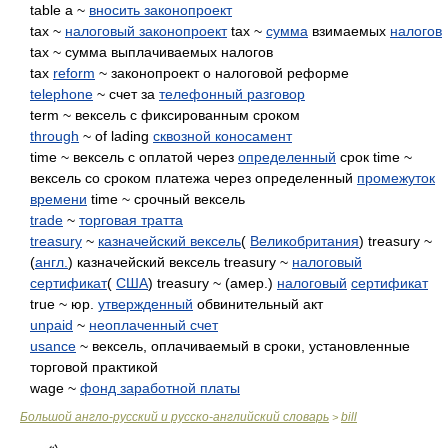
table a ~
вносить законопроект
tax ~
налоговый законопроект
tax ~
сумма
взимаемых
налогов
tax ~ сумма выплачиваемых налогов
tax
reform
~ законопроект о налоговой реформе
telephone
~ счет за
телефонный разговор
term ~ вексель с фиксированным сроком
through
~ of lading
сквозной коносамент
time ~ вексель с оплатой через
определенный
срок time ~
вексель со сроком платежа через определенный
промежуток
времени
time ~ срочный вексель
trade
~
торговая тратта
treasury
~
казначейский вексель
(
Великобритания
) treasury ~
(
англ.
) казначейский вексель treasury ~
налоговый
сертификат
(
США
) treasury ~ (амер.)
налоговый
сертификат
true ~ юр.
утвержденный
обвинительный акт
unpaid
~
неоплаченный счет
usance
~ вексель, оплачиваемый в сроки, установленные
торговой практикой
wage ~
фонд заработной платы
Большой англо-русский и русско-английский словарь
bill
>