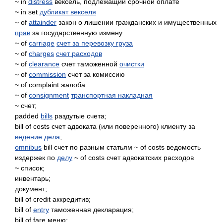
~ in
distress
вексель, подлежащий срочной оплате
~ in set
дубликат векселя
~ of
attainder
закон о лишении гражданских и имущественных
прав
за государственную измену
~ of
carriage
счет за перевозку груза
~ of
charges
счет расходов
~ of
clearance
счет таможенной
очистки
~ of
commission
счет за комиссию
~ of complaint жалоба
~ of
consignment
транспортная накладная
~ счет;
padded
bills
раздутые счета;
bill of costs счет адвоката (или поверенного) клиенту за
ведение
дела
;
omnibus
bill счет по разным статьям ~ of costs ведомость
издержек по
делу
~ of costs счет адвокатских расходов
~ список;
инвентарь;
документ;
bill of credit аккредитив;
bill of
entry
таможенная декларация;
bill of fare меню;