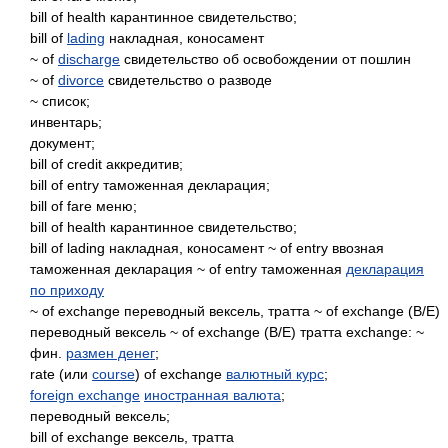
bill of health карантинное свидетельство;
bill of
lading
накладная, коносамент
~ of
discharge
свидетельство об освобождении от пошлин
~ of
divorce
свидетельство о разводе
~ список;
инвентарь;
документ;
bill of credit аккредитив;
bill of entry таможенная декларация;
bill of fare меню;
bill of health карантинное свидетельство;
bill of lading накладная, коносамент ~ of entry ввозная
таможенная декларация ~ of entry таможенная
декларация
по приходу
~ of exchange переводный вексель, тратта ~ of exchange (B/E)
переводный вексель ~ of exchange (B/E) тратта exchange: ~
фин.
размен денег
;
rate (или
course
) of exchange
валютный курс
;
foreign exchange
иностранная валюта
;
переводный вексель;
bill of exchange вексель, тратта