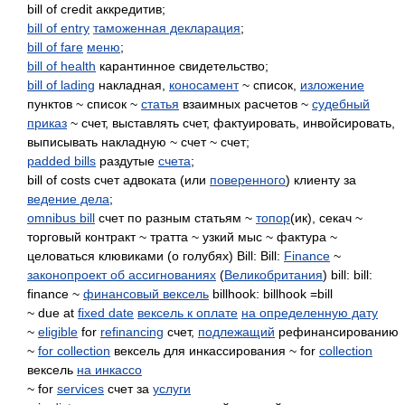
bill of credit аккредитив;
bill of entry
таможенная декларация
;
bill of fare
меню
;
bill of health
карантинное свидетельство;
bill of lading
накладная,
коносамент
~ список,
изложение
пунктов ~ список ~
статья
взаимных расчетов ~
судебный
приказ
~ счет, выставлять счет, фактуировать, инвойсировать,
выписывать накладную ~ счет ~ счет;
padded bills
раздутые
счета
;
bill of costs счет адвоката (или
поверенного
) клиенту за
ведение дела
;
omnibus bill
счет по разным статьям ~
топор
(ик), секач ~
торговый контракт ~ тратта ~ узкий мыс ~ фактура ~
целоваться клювиками (о голубях) Bill: Bill:
Finance
~
законопроект об ассигнованиях
(
Великобритания
) bill: bill:
finance ~
финансовый вексель
billhook: billhook =bill
~ due at
fixed date
вексель к оплате
на определенную дату
~
eligible
for
refinancing
счет,
подлежащий
рефинансированию
~
for collection
вексель для инкассирования ~ for
collection
вексель
на инкассо
~ for
services
счет за
услуги