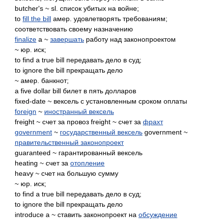
butcher's ~ sl. список убитых на войне;
to
fill the bill
амер. удовлетворять требованиям;
соответствовать своему назначению
finalize
a ~
завершать
работу над законопроектом
~ юр. иск;
to find a true bill передавать дело в суд;
to ignore the bill прекращать дело
~ амер. банкнот;
a five dollar bill билет в пять долларов
fixed-date ~ вексель с установленным сроком оплаты
foreign
~
иностранный вексель
freight ~ счет за провоз freight ~ счет за
фрахт
government
~
государственный вексель
government ~
правительственный законопроект
guaranteed ~ гарантированный вексель
heating ~ счет за
отопление
heavy ~ счет на большую сумму
~ юр. иск;
to find a true bill передавать дело в суд;
to ignore the bill прекращать дело
introduce a ~ ставить законопроект на
обсуждение