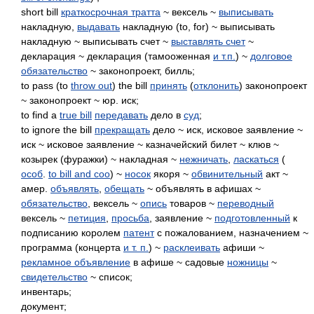
short bill
краткосрочная тратта
~ вексель ~
выписывать
накладную,
выдавать
накладную (to, for) ~ выписывать
накладную ~ выписывать счет ~
выставлять счет
~
декларация ~ декларация (тамооженная
и т.п.
) ~
долговое
обязательство
~ законопроект, билль;
to pass (to
throw out
) the bill
принять
(
отклонить
) законопроект
~ законопроект ~ юр. иск;
to find a
true bill
передавать
дело в
суд
;
to ignore the bill
прекращать
дело ~ иск, исковое заявление ~
иск ~ исковое заявление ~ казначейский билет ~ клюв ~
козырек (фуражки) ~ накладная ~
нежничать
,
ласкаться
(
особ
.
to bill and coo
) ~
носок
якоря ~
обвинительный
акт ~
амер.
объявлять
,
обещать
~ объявлять в афишах ~
обязательство
, вексель ~
опись
товаров ~
переводный
вексель ~
петиция
,
просьба
, заявление ~
подготовленный
к
подписанию королем
патент
с пожалованием, назначением ~
программа (концерта
и т. п.
) ~
расклеивать
афиши ~
рекламное объявление
в афише ~ садовые
ножницы
~
свидетельство
~ список;
инвентарь;
документ;