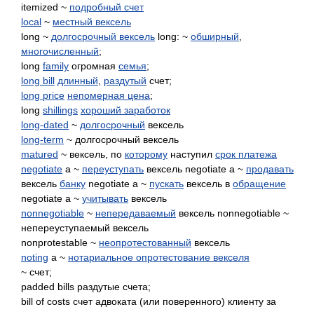
itemized ~
подробный счет
local
~
местный вексель
long ~
долгосрочный вексель
long: ~
обширный
,
многочисленный
;
long
family
огромная
семья
;
long bill
длинный
,
раздутый
счет;
long price
непомерная цена
;
long
shillings
хороший заработок
long-dated
~
долгосрочный
вексель
long-term
~ долгосрочный вексель
matured
~ вексель, по
которому
наступил
срок платежа
negotiate
a ~
переуступать
вексель negotiate a ~
продавать
вексель
банку
negotiate a ~
пускать
вексель в
обращение
negotiate a ~
учитывать
вексель
nonnegotiable
~
непередаваемый
вексель nonnegotiable ~
непереуступаемый вексель
nonprotestable ~
неопротестованный
вексель
noting
a ~
нотариальное опротестование векселя
~ счет;
padded bills раздутые счета;
bill of costs счет адвоката (или поверенного) клиенту за