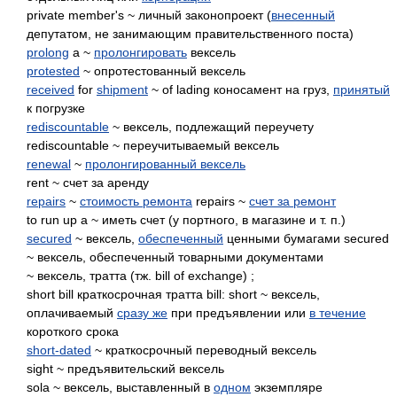
private member's ~ личный законопроект (
внесенный
депутатом, не занимающим правительственного поста)
prolong
a ~
пролонгировать
вексель
protested
~ опротестованный вексель
received
for
shipment
~ of lading коносамент на груз,
принятый
к погрузке
rediscountable
~ вексель, подлежащий переучету
rediscountable ~ переучитываемый вексель
renewal
~
пролонгированный вексель
rent ~ счет за аренду
repairs
~
стоимость ремонта
repairs ~
счет за ремонт
to run up a ~ иметь счет (у портного, в магазине и т. п.)
secured
~ вексель,
обеспеченный
ценными бумагами secured
~ вексель, обеспеченный товарными документами
~ вексель, тратта (тж. bill of exchange) ;
short bill краткосрочная тратта bill: short ~ вексель,
оплачиваемый
сразу же
при предъявлении или
в течение
короткого срока
short-dated
~ краткосрочный переводный вексель
sight ~ предъявительский вексель
sola ~ вексель, выставленный в
одном
экземпляре