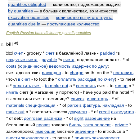
quantities obligated
— количество, подлежащее выдаче
by quantities
— в больших количествах, во множестве
excavation quantities
—
количество вынутого грунта
quantities due in
—
поступающее количество
English-Russian base dictionary
small quantities
>
bill
11
̈ɪbɪl
счет
- grocery *
счет
в бакалейной лавке -
padded
*s
раздутые счета
-
payable
*s
счета
, подлежащие оплате - * of
costs
(
юридическое
)
ведомость
издержек
по делу
;
счет адвокатских
расходов
- to
charge
smth. on the *
поставить
что-л
в счет
- to foot the *
оплатить
расходы
(
по
счету
) - to meet
a *
оплатить счет
-
to make out
a *
составить
счет - to
run up
a *
иметь
счет (в магазине, у портного) - have you paid the hotel *?
вы оплатили счет в гостинице?
список
,
инвентарь
- * of
materials
спецификация
- * of
parcels
фактура
,
накладная
- to
make out
a * составить список
документ
- * of
credit
аккредитив
-
* of debt
долговая расписка
- * of
sight
разрешение
на
бепошлинный
провоз
товаров
билль
,
законопроект
-
private
*
законопроект,
имеющий
местное
значение
- to introduce a *
внести законопроект
- to pass a *
принять законопроект