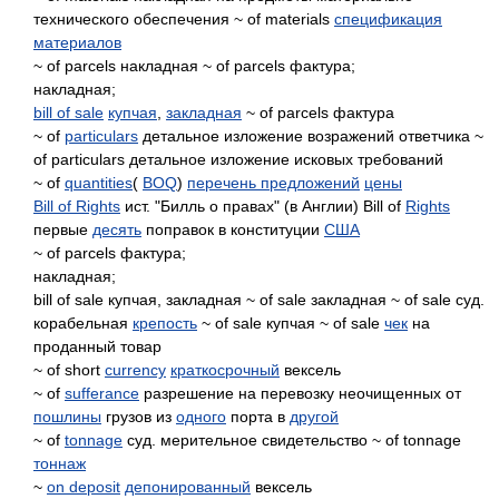
технического обеспечения ~ of materials
спецификация
материалов
~ of parcels накладная ~ of parcels фактура;
накладная;
bill of sale
купчая
,
закладная
~ of parcels фактура
~ of
particulars
детальное изложение возражений ответчика ~
of particulars детальное изложение исковых требований
~ of
quantities
(
BOQ
)
перечень предложений
цены
Bill of Rights
ист. "Билль о правах" (в Англии) Bill of
Rights
первые
десять
поправок в конституции
США
~ of parcels фактура;
накладная;
bill of sale купчая, закладная ~ of sale закладная ~ of sale суд.
корабельная
крепость
~ of sale купчая ~ of sale
чек
на
проданный товар
~ of short
currency
краткосрочный
вексель
~ of
sufferance
разрешение на перевозку неочищенных от
пошлины
грузов из
одного
порта в
другой
~ of
tonnage
суд. мерительное свидетельство ~ of tonnage
тоннаж
~
on deposit
депонированный
вексель