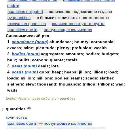
нефти
quantities obligated
— количество, подлежащее выдаче
by quantities
— в больших количествах, во множестве
excavation quantities
—
количество вынутого грунта
quantities due in
—
поступающее количество
Синонимический ряд:
1.
abundance (noun)
abundance; bounty; cornucopia;
excess; mine; plenitude; plenty; profusion; wealth
2.
bodies (noun)
aggregates; amounts; bodies; budgets;
bulk; bulks; corpora; quanta; totals
3.
deals (noun)
deals; lots
4.
scads (noun)
gobs; heap; heaps; jillion; jillions; load;
loads; million; millions; oodles; reams; scads; slather;
slathers; slew; thousand; thousands; trillion; trillions; wad;
wads
English-Russian base dictionary
quantities
>
quantities
8
количества
quantities due in
—
поступающее количество