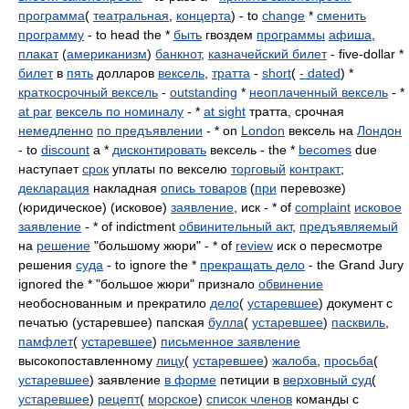
программа
(
театральная
,
концерта
) - to
change
*
сменить
программу
- to head the *
быть
гвоздем
программы
афиша
,
плакат
(
американизм
)
банкнот
,
казначейский билет
- five-dollar *
билет
в
пять
долларов
вексель
,
тратта
-
short
(
-
dated
) *
краткосрочный вексель
-
outstanding
*
неоплаченный вексель
- *
at par
вексель по номиналу
- *
at sight
тратта, срочная
немедленно
по предъявлении
- * on
London
вексель на
Лондон
- to
discount
a *
дисконтировать
вексель - the *
becomes
due
наступает
срок
уплаты по векселю
торговый
контракт
;
декларация
накладная
опись товаров
(
при
перевозке)
(юридическое) (исковое)
заявление
, иск - * of
complaint
исковое
заявление
- * of indictment
обвинительный акт
,
предъявляемый
на
решение
"большому жюри" - * of
review
иск о пересмотре
решения
суда
- to ignore the *
прекращать дело
- the Grand Jury
ignored the * "большое жюри" признало
обвинение
необоснованным и прекратило
дело
(
устаревшее
) документ с
печатью (устаревшее) папская
булла
(
устаревшее
)
пасквиль
,
памфлет
(
устаревшее
)
письменное заявление
высокопоставленному
лицу
(
устаревшее
)
жалоба
,
просьба
(
устаревшее
) заявление
в форме
петиции в
верховный суд
(
устаревшее
)
рецепт
(
морское
)
список членов
команды с