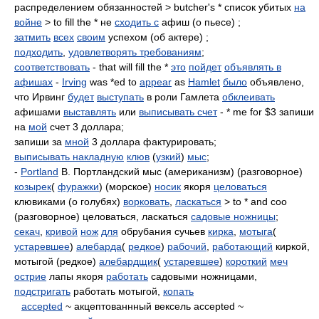
распределением обязанностей > butcher's * список убитых
на
войне
> to fill the * не
сходить с
афиш (о пьесе) ;
затмить
всех
своим
успехом (об актере) ;
подходить
,
удовлетворять требованиям
;
соответствовать
- that will fill the *
это
пойдет
объявлять в
афишах
-
Irving
was *ed to
appear
as
Hamlet
было
объявлено,
что Ирвинг
будет
выступать
в роли Гамлета
обклеивать
афишами
выставлять
или
выписывать счет
- * me for $3 запиши
на
мой
счет 3 доллара;
запиши за
мной
3 доллара фактурировать;
выписывать накладную
клюв
(
узкий
)
мыс
;
-
Portland
B. Портландский мыс (американизм) (разговорное)
козырек
(
фуражки
) (морское)
носик
якоря
целоваться
клювиками (о голубях)
ворковать
,
ласкаться
> to * and coo
(разговорное) целоваться, ласкаться
садовые ножницы
;
секач
,
кривой
нож
для
обрубания сучьев
кирка
,
мотыга
(
устаревшее
)
алебарда
(
редкое
)
рабочий
,
работающий
киркой,
мотыгой (редкое)
алебардщик
(
устаревшее
)
короткий
меч
острие
лапы якоря
работать
садовыми ножницами,
подстригать
работать мотыгой,
копать
accepted
~ акцептованнный вексель accepted ~