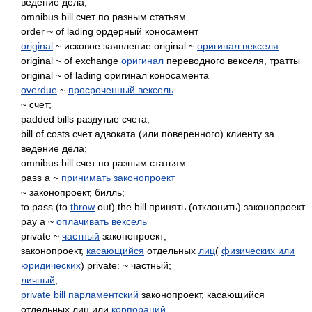
ведение дела;
omnibus bill счет по разным статьям
order ~ of lading ордерный коносамент
original
~ исковое заявление original ~
оригинал векселя
original ~ of exchange
оригинал
переводного векселя, тратты
original ~ of lading оригинал коносамента
overdue
~
просроченный вексель
~ счет;
padded bills раздутые счета;
bill of costs счет адвоката (или поверенного) клиенту за
ведение дела;
omnibus bill счет по разным статьям
pass a ~
принимать законопроект
~ законопроект, билль;
to pass (to
throw
out) the bill принять (отклонить) законопроект
pay a ~
оплачивать вексель
private ~
частный
законопроект;
законопроект,
касающийся
отдельных
лиц
(
физических или
юридических
) private: ~ частный;
личный
;
private bill
парламентский
законопроект, касающийся
отдельных лиц или
корпораций