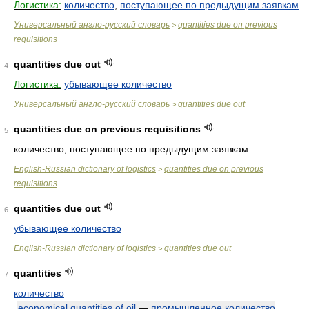
Логистика:
количество
,
поступающее по предыдущим заявкам
Универсальный англо-русский словарь
quantities due on previous
>
requisitions
quantities due out
4
Логистика:
убывающее количество
Универсальный англо-русский словарь
quantities due out
>
quantities due on previous requisitions
5
количество, поступающее по предыдущим заявкам
English-Russian dictionary of logistics
quantities due on previous
>
requisitions
quantities due out
6
убывающее количество
English-Russian dictionary of logistics
quantities due out
>
quantities
7
количество
economical quantities of oil
—
промышленное количество