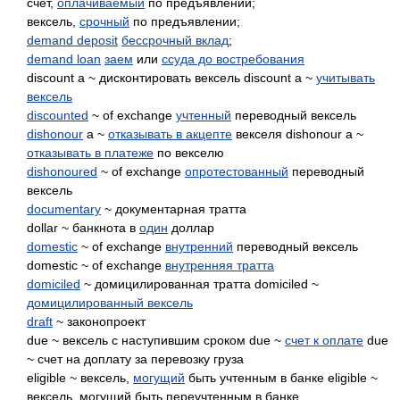
счет,
оплачиваемый
по предъявлении;
вексель,
срочный
по предъявлении;
demand deposit
бессрочный вклад
;
demand loan
заем
или
ссуда до востребования
discount a ~ дисконтировать вексель discount a ~
учитывать
вексель
discounted
~ of exchange
учтенный
переводный вексель
dishonour
a ~
отказывать в акцепте
векселя dishonour a ~
отказывать в платеже
по векселю
dishonoured
~ of exchange
опротестованный
переводный
вексель
documentary
~ документарная тратта
dollar ~ банкнота в
один
доллар
domestic
~ of exchange
внутренний
переводный вексель
domestic ~ of exchange
внутренняя тратта
domiciled
~ домицилированная тратта domiciled ~
домицилированный вексель
draft
~ законопроект
due ~ вексель с наступившим сроком due ~
счет к оплате
due
~ счет на доплату за перевозку груза
eligible ~ вексель,
могущий
быть учтенным в банке eligible ~
вексель, могущий быть переучтенным в банке