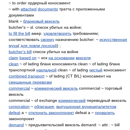
~ to order ордерный коносамент
~ with
attached
documents
тратта с приложенными
документами
blank ~
бланковый вексель
butcher's ~ sl. список убитых на войне;
to fill the bill
амер.
удовлетворять
требованиям;
соответствовать
своему
назначению butcher: ~
искусственная
муха
(
для ловли лососей
) ;
butcher's bill
список убитых на войне
claim
based on
~ иск
на основании
векселя
clean
~ of lading бланк коносамента clean ~ of lading бланк
транспортной
накладной
clean ~ of lading
чистый
коносамент
combined transport
~ of lading (CT B/L) коносамент на
смешанные перевозки
commercial
~
коммерческий вексель
commercial ~ торговый
вексель
commercial ~ of exchange
коммерческий
переводный вексель
corporation
~
облигация
,
выпущенная муниципалитетом
defeat
a ~
отклонить законопроект
defeat a ~
провалить
законопроект
demand
~ предъявительский вексель demand: ~ attr.: ~ bill