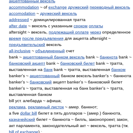
акцептованный вексель
accommodation
~ of
exchange
дружеский
переводный вексель
accomodation
~
дружеский вексель
addressed
~ домицилированная тратта
after date
~ вексель с указанным
сроком
оплаты
aftersight ~ вексель,
подлежащий оплате
через
определенное
время
после предъявления
для акцепта aftersight ~
предъявительский
вексель
all-inclusive
~
объединенный
счет
bank ~
акцептованный банком вексель
bank ~
банкнота
bank ~
банковский акцепт
bank ~
банковский билет
bank ~ тратта,
выставленная на
банк
bank ~ тратта, выставленная
банком
banker's ~
акцептованный
банком вексель banker's ~ банкнота
banker's ~
банковский
акцепт banker's ~ банковский билет
banker's ~ тратта, выставленная на банк banker's ~ тратта,
выставленная банком
bill уст. алебарда ~ афиша;
реклама
,
рекламный листок
~ амер. банкнот;
a five
dollar bill
билет в пять долларов ~ (амер.) банкнота,
казначейский
билет ~ банкнота ~ билль, законопроект, закон,
акт парламента, законодателльный акт ~ вексель, тратта (тж.
bill of exchange
) ;