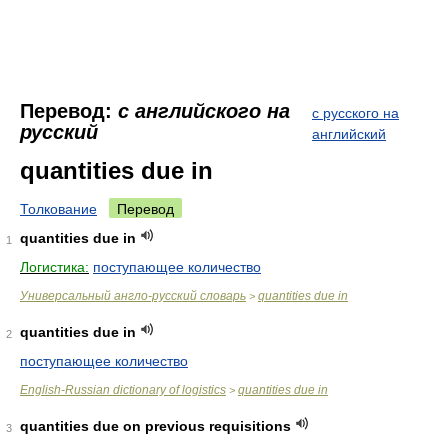
Перевод:
с английского на
с русского на
русский
английский
quantities due in
Толкование
Перевод
quantities due in
1
Логистика:
поступающее количество
Универсальный англо-русский словарь
quantities due in
>
quantities due in
2
поступающее количество
English-Russian dictionary of logistics
quantities due in
>
quantities due on previous requisitions
3