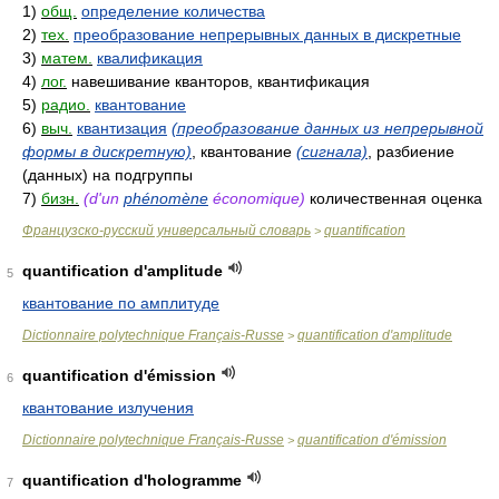
1)
общ.
определение количества
2)
тех.
преобразование непрерывных данных в дискретные
3)
матем.
квалификация
4)
лог.
навешивание кванторов, квантификация
5)
радио.
квантование
6)
выч.
квантизация
(преобразование данных из непрерывной
формы в дискретную)
, квантование
(сигнала)
, разбиение
(данных) на подгруппы
7)
бизн.
(d'un
phénomène
économique)
количественная оценка
Французско-русский универсальный словарь
quantification
>
quantification d'amplitude
5
квантование по амплитуде
Dictionnaire polytechnique Français-Russe
quantification d'amplitude
>
quantification d'émission
6
квантование излучения
Dictionnaire polytechnique Français-Russe
quantification d'émission
>
quantification d'hologramme
7