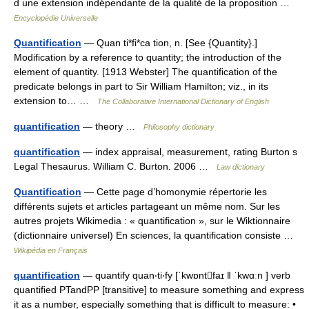
d une extension indépendante de la qualité de la proposition …
Encyclopédie Universelle
Quantification
— Quan ti*fi*ca tion, n. [See {Quantity}.]
Modification by a reference to quantity; the introduction of the
element of quantity. [1913 Webster] The quantification of the
predicate belongs in part to Sir William Hamilton; viz., in its
extension to… …
The Collaborative International Dictionary of English
quantification
— theory …
Philosophy dictionary
quantification
— index appraisal, measurement, rating Burton s
Legal Thesaurus. William C. Burton. 2006 …
Law dictionary
Quantification
— Cette page d’homonymie répertorie les
différents sujets et articles partageant un même nom. Sur les
autres projets Wikimedia : « quantification », sur le Wiktionnaire
(dictionnaire universel) En sciences, la quantification consiste …
Wikipédia en Français
quantification
— quantify quan‧ti‧fy [ˈkwɒntfaɪ ǁ ˈkwɑːn ] verb
quantified PTandPP [transitive] to measure something and express
it as a number, especially something that is difficult to measure: •