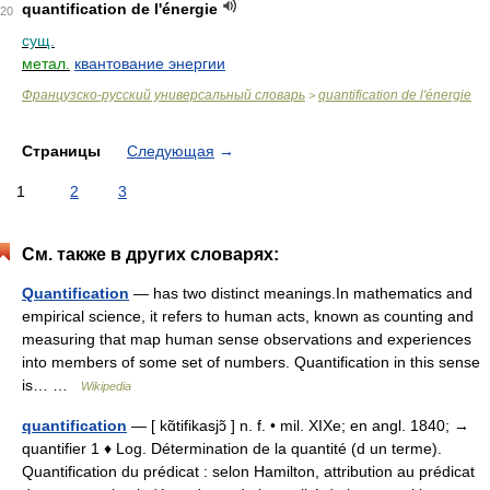
quantification de l'énergie
20
сущ.
метал.
квантование энергии
Французско-русский универсальный словарь
quantification de l'énergie
>
Страницы
Следующая
→
1
2
3
См. также в других словарях:
Quantification
— has two distinct meanings.In mathematics and
empirical science, it refers to human acts, known as counting and
measuring that map human sense observations and experiences
into members of some set of numbers. Quantification in this sense
is… …
Wikipedia
quantification
— [ kɑ̃tifikasjɔ̃ ] n. f. • mil. XIXe; en angl. 1840; →
quantifier 1 ♦ Log. Détermination de la quantité (d un terme).
Quantification du prédicat : selon Hamilton, attribution au prédicat