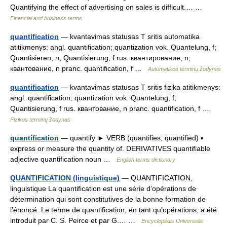
Quantifying the effect of advertising on sales is difficult.… …
Financial and business terms
quantification
— kvantavimas statusas T sritis automatika
atitikmenys: angl. quantification; quantization vok. Quantelung, f;
Quantisieren, n; Quantisierung, f rus. квантирование, n;
квантование, n pranc. quantification, f …
Automatikos terminų žodynas
quantification
— kvantavimas statusas T sritis fizika atitikmenys:
angl. quantification; quantization vok. Quantelung, f;
Quantisierung, f rus. квантование, n pranc. quantification, f …
Fizikos terminų žodynas
quantification
— quantify ► VERB (quantifies, quantified) ▪
express or measure the quantity of. DERIVATIVES quantifiable
adjective quantification noun …
English terms dictionary
QUANTIFICATION (linguistique)
— QUANTIFICATION,
linguistique La quantification est une série d’opérations de
détermination qui sont constitutives de la bonne formation de
l’énoncé. Le terme de quantification, en tant qu’opérations, a été
introduit par C. S. Peirce et par G.… …
Encyclopédie Universelle