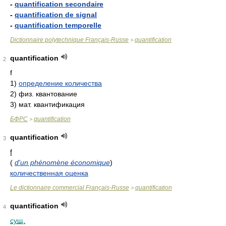
-
quantification secondaire
-
quantification de signal
-
quantification temporelle
Dictionnaire polytechnique Français-Russe
quantification
>
quantification
2
f
1)
определение количества
2)
физ. квантование
3)
мат. квантификация
БФРС
quantification
>
quantification
3
f
(
d'un phénomène économique
)
количественная оценка
Le dictionnaire commercial Français-Russe
quantification
>
quantification
4
сущ.