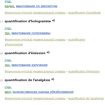
сущ.
радио.
квантование по амплитуде
Французско-русский универсальный словарь
quantification d'amplitude
>
quantification d'hologramme
17
сущ.
тех.
квантование голограммы
Французско-русский универсальный словарь
quantification
>
d'hologramme
quantification d'émission
18
сущ.
тех.
квантование излучения
Французско-русский универсальный словарь
quantification d'émission
>
quantification de l'analgésie
19
сущ.
мед.
количественная оценка обезболивания
Французско-русский универсальный словарь
quantification de l'analgésie
>