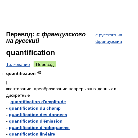
Перевод:
с французского
с русского на
на русский
французский
quantification
Толкование
Перевод
quantification
1
f
квантование; преобразование непрерывных данных в
дискретные
-
quantification d'amplitude
-
quantification du champ
-
quantification des données
-
quantification d'émission
-
quantification d'hologramme
-
quantification linéaire