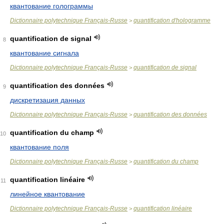
квантование голограммы
Dictionnaire polytechnique Français-Russe
quantification d'hologramme
>
quantification de signal
8
квантование сигнала
Dictionnaire polytechnique Français-Russe
quantification de signal
>
quantification des données
9
дискретизация данных
Dictionnaire polytechnique Français-Russe
quantification des données
>
quantification du champ
10
квантование поля
Dictionnaire polytechnique Français-Russe
quantification du champ
>
quantification linéaire
11
линейное квантование
Dictionnaire polytechnique Français-Russe
quantification linéaire
>