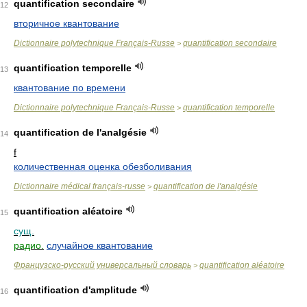
quantification secondaire
12
вторичное квантование
Dictionnaire polytechnique Français-Russe
quantification secondaire
>
quantification temporelle
13
квантование по времени
Dictionnaire polytechnique Français-Russe
quantification temporelle
>
quantification de l'analgésie
14
f
количественная оценка обезболивания
Dictionnaire médical français-russe
quantification de l'analgésie
>
quantification aléatoire
15
сущ.
радио.
случайное квантование
Французско-русский универсальный словарь
quantification aléatoire
>
quantification d'amplitude
16