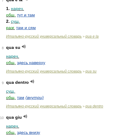
7
1.
нареч.
общ.
тут и там
2.
сущ.
разг.
там и сям
Итальяно-русский универсальный словарь
qua e la
>
qua su
8
нареч.
общ.
здесь наверху
Итальяно-русский универсальный словарь
qua su
>
qua dentro
9
сущ.
общ.
там
(внутри)
Итальяно-русский универсальный словарь
qua dentro
>
qua giu
10
нареч.
общ.
здесь внизу