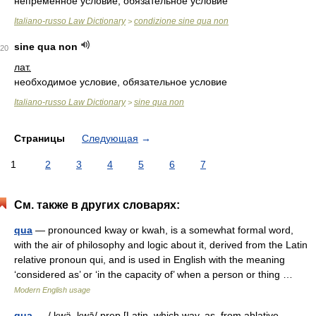
непременное условие, обязательное условие
Italiano-russo Law Dictionary
condizione sine qua non
>
sine qua non
20
лат.
необходимое условие, обязательное условие
Italiano-russo Law Dictionary
sine qua non
>
Страницы
Следующая
→
1
2
3
4
5
6
7
См. также в других словарях:
qua
— pronounced kway or kwah, is a somewhat formal word,
with the air of philosophy and logic about it, derived from the Latin
relative pronoun qui, and is used in English with the meaning
‘considered as’ or ‘in the capacity of’ when a person or thing …
Modern English usage
qua
— / kwä, kwā/ prep [Latin, which way, as, from ablative