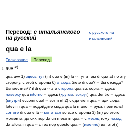
Перевод:
с итальянского
с русского на
на русский
итальянский
qua e la
Толкование
Перевод
qua
1
qua avv 1)
здесь
,
тут
(in) qua e (in) là -- тут и там di qua а) по эту
сторону, с этой стороны б)
отсюда
Siete di qua? -- Вы отсюда?
Вы местный? il di qua -- эта
сторона
qua su, sopra -- здесь
наверху
qua
intorno
-- здесь (
кругом
,
вокруг
) qua dentro -- здесь
(
внутри
) eccomi qua! -- вот и я! 2) сюда vieni qua -- иди сюда
fatevi in qua -- подойдите сюда qua la mano! -- руки, приятель!
correre
di qua e là --
метаться
во все стороны 3) (in) до этого
момента, до сих пор da un mese in qua -- с
месяц
тому
назад
da allora in qua -- с тех пор questo qua -- (
именно
) вот это(т)