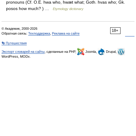
pronouns (Cf. O.E. hwa who, hwæt what; Goth. hvas who; Gk.
posos how much? ) …
Etymology dictionary
© Академик, 2000-2026
18+
Обратная связь:
Техподдержка
,
Реклама на сайте
👣 Путешествия
Экспорт словарей на сайты
, сделанные на PHP,
Joomla,
Drupal,
WordPress, MODx.