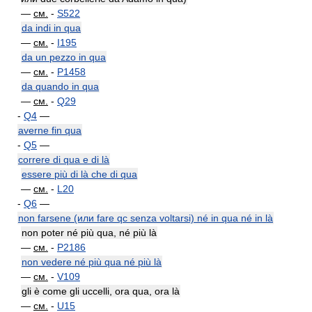
—
см.
-
S522
da indi in qua
—
см.
-
I195
da un pezzo in qua
—
см.
-
P1458
da quando in qua
—
см.
-
Q29
-
Q4
—
averne fin qua
-
Q5
—
correre di qua e di là
essere più di là che di qua
—
см.
-
L20
-
Q6
—
non farsene (или fare qc senza voltarsi) né in qua né in là
non poter né più qua, né più là
—
см.
-
P2186
non vedere né più qua né più là
—
см.
-
V109
gli è come gli uccelli, ora qua, ora là
—
см.
-
U15