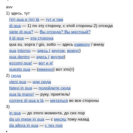
avv
1)
здесь, тут
(in) qua e (in) là
—
тут и там
di qua
— 1) по эту сторону, с этой стороны 2) отсюда
siete di qua?
—
Вы отсюда? Вы местный?
il di qua
—
эта сторона
qua su, sopra / giù, sotto — здесь
наверху
/ внизу
qua
intorno
—
здесь (
кругом
,
вокруг
)
qua dentro
—
здесь (
внутри
)
eccomi qua!
—
вот и я!
questo qua
— (
именно
) вот это(т)
2)
сюда
vieni qua
—
иди сюда
fatevi in qua
—
подойдите сюда
qua la mano!
— руку, приятель!
correre di qua e là
—
метаться
во все стороны
3)
in qua
— до этого момента, до сих пор
da un mese in qua
— с
месяц
тому назад
da allora in qua
—
с тех пор
•