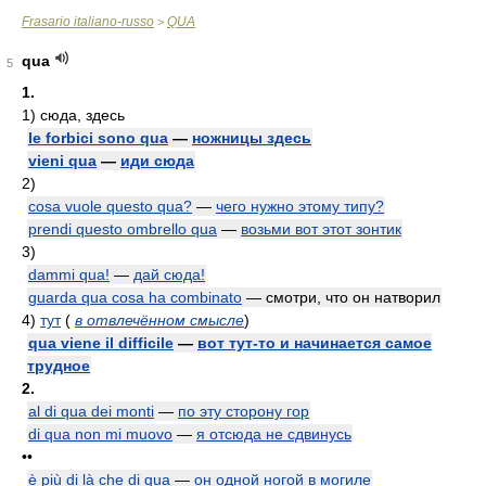
Frasario italiano-russo
QUA
>
qua
5
1.
1)
сюда, здесь
le forbici sono qua
—
ножницы здесь
vieni qua
—
иди сюда
2)
cosa vuole questo qua?
—
чего нужно этому типу?
prendi questo ombrello qua
—
возьми вот этот зонтик
3)
dammi qua!
—
дай сюда!
guarda qua cosa ha combinato
— смотри, что он натворил
4)
тут
(
в отвлечённом смысле
)
qua viene il difficile
—
вот тут-то и начинается самое
трудное
2.
al di qua dei monti
—
по эту сторону гор
di qua non mi muovo
—
я отсюда не сдвинусь
••
è più di là che di qua
—
он одной ногой в могиле