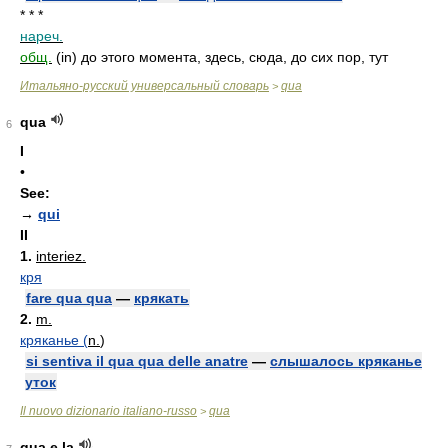
* * *
нареч.
общ.
(in) до этого момента, здесь, сюда, до сих пор, тут
Итальяно-русский универсальный словарь
qua
>
qua
6
I
•
See:
→
qui
II
1.
interiez.
кря
fare qua qua
—
крякать
2.
m.
кряканье (
n.
)
si sentiva il qua qua delle anatre
—
слышалось кряканье
уток
Il nuovo dizionario italiano-russo
qua
>
qua e la