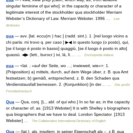
singular feminine of qui who]: in the capacity or character of a
legitimate interest of the stockholder qua stockholder Merriam
Webster’s Dictionary of Law. Merriam Webster. 1996 …
Law
dictionary
qua
— avv. [lat. eccu(m ) hac ] (radd. sint.). 1. [nel luogo vicino a
chi parla: mi trovo q. per caso ] ▶◀ in questo luogo (o posto), qui,
[se il luogo è posto in basso] quaggiù, [se il luogo è posto in alto]
quassù. ◀▶ (lett., burocr.) ivi, là, lì.… …
Enciclopedia Italiana
qua
— <lat. ; »auf der Seite, wo ...; inwieweit, wie«>: 1.
(Präposition) a) mittels, durch, auf dem Wege über, z. B. qua Amt
festsetzen; b) gemäß, entsprechend, z. B. den Schaden qua
Verdienstausfall bemessen. 2. (Konjunktion) [in der… …
Das große
Fremdwörterbuch
Qua
— Qua, conj. [L., abl. of qui who.] In so far as; in the capacity
or character of; as. [1913 Webster] It is with Shelley s biographers
qua biographers that we have to deal. London Spectator. [1913
Webster] …
The Collaborative International Dictionary of English
Qua
— (lat.), als, insofern, in seiner Eigenschaft als –, z.B. qua