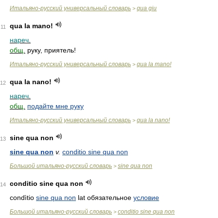
Итальяно-русский универсальный словарь
qua giu
>
qua la mano!
11
нареч.
общ.
руку, приятель!
Итальяно-русский универсальный словарь
qua la mano!
>
qua la nano!
12
нареч.
общ.
подайте мне руку
Итальяно-русский универсальный словарь
qua la nano!
>
sine qua non
13
sine qua non
v.
conditio sine qua non
Большой итальяно-русский словарь
sine qua non
>
conditio sine qua non
14
condìtio
sine qua non
lat обязательное
условие
Большой итальяно-русский словарь
conditio sine qua non
>