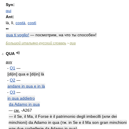
Syn:
qui
Ant:
là
,
lì
,
costà
,
costì
••
qua ti voglio!
— посмотрим, на что ты способен!
Большой итальяно-русский словарь
qua
>
QUA
4
avv
-
Q1
—
[di|in] qua e [di|in] là
-
Q2
—
andare in qua e in là
-
Q3
—
in qua addietro
da Adamo in qua
—
см.
-A267
— il Se, il Ma, il Forse è il patrimonio degli imbecilli (или dei
minchioni) da Adamo in qua (тж. in Se e il Ma son gran minchioni
или due corbellerie da Adamo in qua)