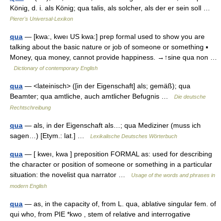
König, d. i. als König; qua talis, als solcher, als der er sein soll …
Pierer's Universal-Lexikon
qua
— [kwa:, kweı US kwa:] prep formal used to show you are
talking about the basic nature or job of someone or something ▪
Money, qua money, cannot provide happiness. →↑sine qua non …
Dictionary of contemporary English
qua
— <lateinisch> ([in der Eigenschaft] als; gemäß); qua
Beamter; qua amtliche, auch amtlicher Befugnis …
Die deutsche
Rechtschreibung
qua
— als, in der Eigenschaft als…; qua Mediziner (muss ich
sagen…) [Etym.: lat.] …
Lexikalische Deutsches Wörterbuch
qua
— [ kweı, kwa ] preposition FORMAL as: used for describing
the character or position of someone or something in a particular
situation: the novelist qua narrator …
Usage of the words and phrases in
modern English
qua
— as, in the capacity of, from L. qua, ablative singular fem. of
qui who, from PIE *kwo , stem of relative and interrogative