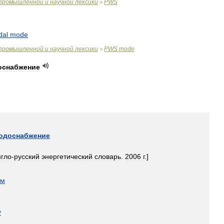
промышленной
и
научной
лексики
PWS
>
dal
mode
промышленной
и
научной
лексики
PWS
mode
>
оснабжение
одоснабжение
нгло
-
русский
энергетический
словарь
.
2006
г
.]
ом
y