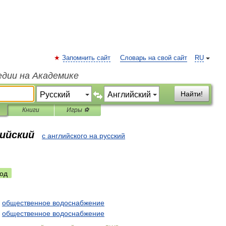
Запомнить сайт
Словарь на свой сайт
RU
едии на Академике
Найти!
Книги
Игры ⚽
лийский
с английского на русский
од
—
общественное
водоснабжение
—
общественное
водоснабжение