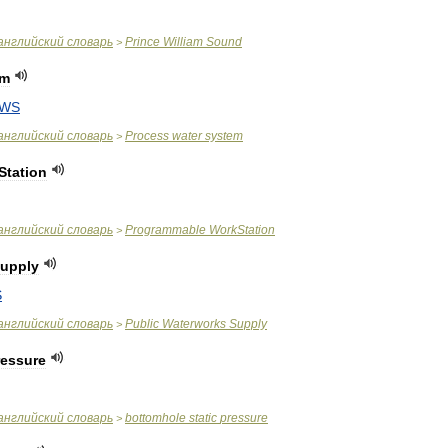
английский
словарь
Prince
William
Sound
>
em
WS
английский
словарь
Process
water
system
>
Station
английский
словарь
Programmable
WorkStation
>
upply
S
английский
словарь
Public
Waterworks
Supply
>
ressure
английский
словарь
bottomhole
static
pressure
>