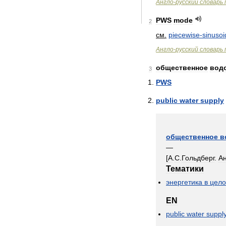
Англо
-
русский
словарь
PWS
mode
2
см
.
piecewise
-
sinusoi
Англо
-
русский
словарь
общественное
вод
3
PWS
public
water
supply
общественное
в
—
[
А
.
С
.
Гольдберг
.
А
Тематики
энергетика
в
цел
EN
public
water
suppl