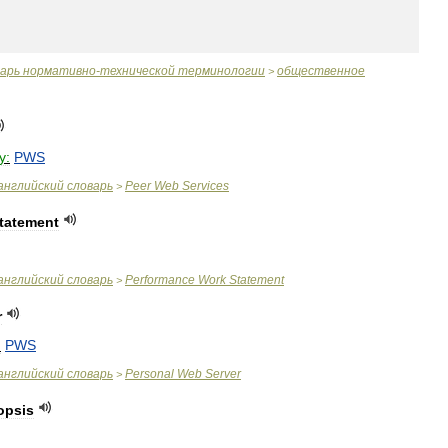
варь
нормативно
-
технической
терминологии
общественное
>
y:
PWS
английский
словарь
Peer
Web
Services
>
tatement
английский
словарь
Performance
Work
Statement
>
r
:
PWS
английский
словарь
Personal
Web
Server
>
opsis