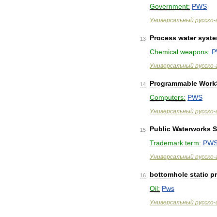
Government:
PWS
Универсальный
русско
-
Process
water
syst
13
Chemical
weapons:
P
Универсальный
русско
-
Programmable
Work
14
Computers:
PWS
Универсальный
русско
-
Public
Waterworks
S
15
Trademark
term:
PW
Универсальный
русско
-
bottomhole
static
p
16
Oil:
Pws
Универсальный
русско
-