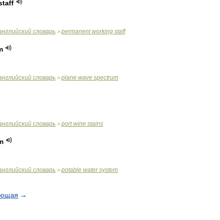
staff
английский
словарь
permanent
working
staff
>
m
английский
словарь
plane
wave
spectrum
>
английский
словарь
port
wine
stains
>
m
английский
словарь
potable
water
system
>
ующая
→