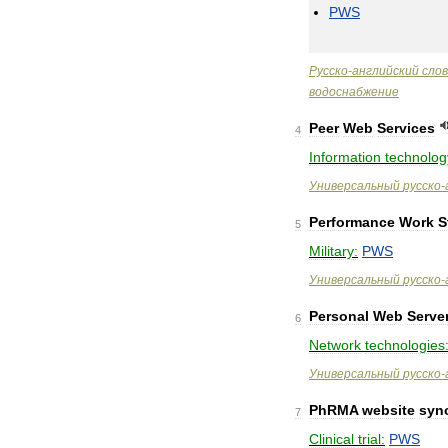
PWS
Русско
-
английский
сло
водоснабжение
Peer
Web
Services
4
Information
technolog
Универсальный
русско
-
Performance
Work
S
5
Military:
PWS
Универсальный
русско
-
Personal
Web
Serve
6
Network
technologies
Универсальный
русско
-
PhRMA
website
syn
7
Clinical
trial:
PWS