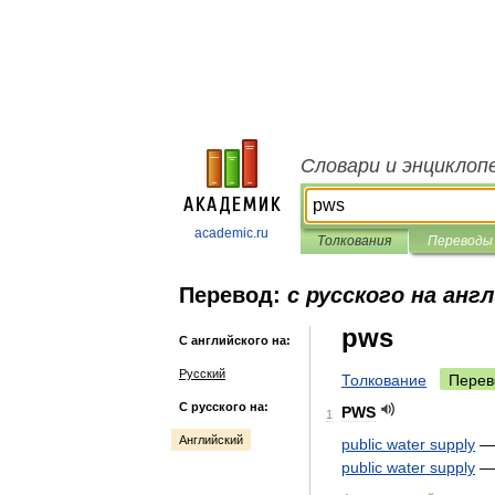
Словари и энциклоп
academic.ru
Толкования
Переводы
Перевод:
с русского на анг
pws
С английского на:
Русский
Толкование
Перев
С русского на:
PWS
1
Английский
public
water
supply
public
water
supply