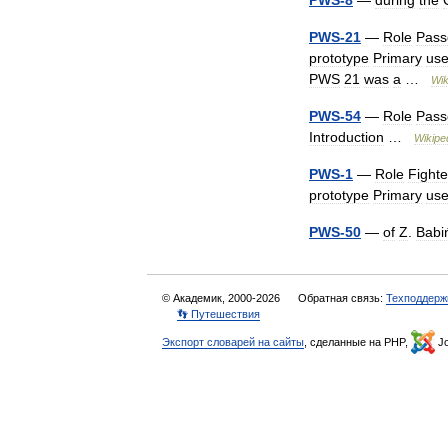
PWS
-
8
—
during
the
PWS
-
21
—
Role
Pass
prototype
Primary
use
PWS
21
was
a
…
Wik
PWS
-
54
—
Role
Pass
Introduction
…
Wikipe
PWS
-
1
—
Role
Fighte
prototype
Primary
use
PWS
-
50
—
of
Z
.
Babi
© Академик, 2000-2026
Обратная связь:
Техподдерж
👣 Путешествия
Экспорт словарей на сайты
, сделанные на PHP,
Jo