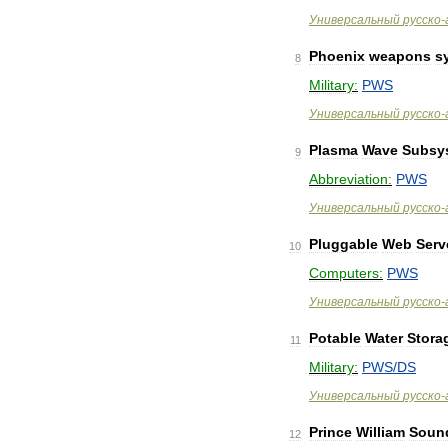
Универсальный
русско
-
Phoenix
weapons
s
8
Military:
PWS
Универсальный
русско
-
Plasma
Wave
Subsy
9
Abbreviation:
PWS
Универсальный
русско
-
Pluggable
Web
Serv
10
Computers:
PWS
Универсальный
русско
-
Potable
Water
Stora
11
Military:
PWS
/
DS
Универсальный
русско
-
Prince
William
Soun
12