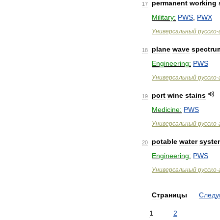
permanent
working
17
Military:
PWS
,
PWX
Универсальный
русско
-
plane
wave
spectru
18
Engineering:
PWS
Универсальный
русско
-
port
wine
stains
19
Medicine:
PWS
Универсальный
русско
-
potable
water
syste
20
Engineering:
PWS
Универсальный
русско
-
Страницы
След
1
2