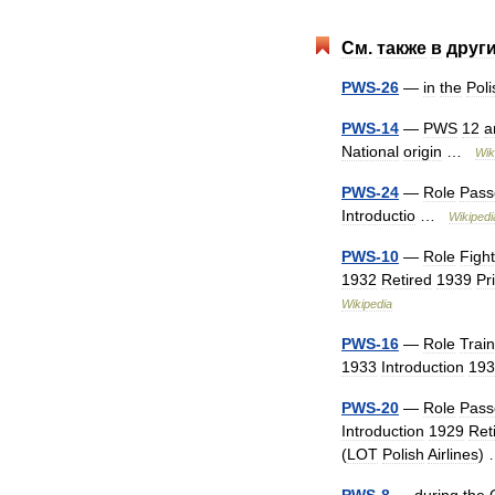
См
.
также
в
друг
PWS
-
26
—
in
the
Poli
PWS
-
14
—
PWS
12
a
National
origin
…
Wik
PWS
-
24
—
Role
Pass
Introductio
…
Wikipedi
PWS
-
10
—
Role
Figh
1932
Retired
1939
Pr
Wikipedia
PWS
-
16
—
Role
Trai
1933
Introduction
193
PWS
-
20
—
Role
Pass
Introduction
1929
Ret
(
LOT
Polish
Airlines
)