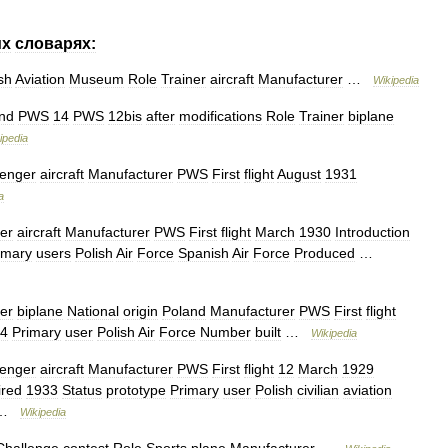
их
словарях:
sh
Aviation
Museum
Role
Trainer
aircraft
Manufacturer
…
Wikipedia
nd
PWS
14
PWS
12bis
after
modifications
Role
Trainer
biplane
ipedia
enger
aircraft
Manufacturer
PWS
First
flight
August
1931
a
ter
aircraft
Manufacturer
PWS
First
flight
March
1930
Introduction
imary
users
Polish
Air
Force
Spanish
Air
Force
Produced
…
ner
biplane
National
origin
Poland
Manufacturer
PWS
First
flight
4
Primary
user
Polish
Air
Force
Number
built
…
Wikipedia
enger
aircraft
Manufacturer
PWS
First
flight
12
March
1929
ired
1933
Status
prototype
Primary
user
Polish
civilian
aviation
 …
Wikipedia