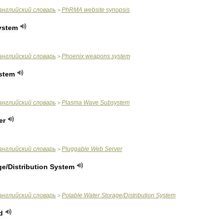
английский
словарь
PhRMA
website
synopsis
>
ystem
английский
словарь
Phoenix
weapons
system
>
stem
английский
словарь
Plasma
Wave
Subsystem
>
er
английский
словарь
Pluggable
Web
Server
>
ge
/
Distribution
System
английский
словарь
Potable
Water
Storage
/
Distribution
System
>
d