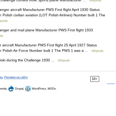
Challenge
contest
Role
Sports
plane
Manufacturer
…
Wikipedia
enger
aircraft
Manufacturer
PWS
First
flight
April
1930
Status
r
Polish
civilian
aviation
(
LOT
Polish
Airlines
)
Number
built
1
The
ipedia
enger
and
mail
plane
Manufacturer
PWS
First
flight
1933
dia
r
aircraft
Manufacturer
PWS
First
flight
25
April
1927
Status
r
Polish
Air
Force
Number
built
1
The
PWS
1
was
a
…
Wikipedia
ński
during
the
Challenge
1930
…
Wikipedia
ка
,
Реклама на сайте
18+
omla,
Drupal,
WordPress, MODx.