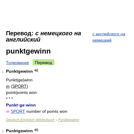
Перевод:
с немецкого на
с английского на
английский
немецкий
punktgewinn
Толкование
Перевод
Punktgewinn
1
Pụnkt|ge|winn
m
(
SPORT
)
point/points won
* * *
Punkt·ge·winn
m
SPORT
number of points won
Deutsch-Englisch Wörterbuch
Punktgewinn
>
Punktgewinn
2