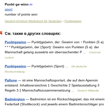
Punkt·ge·winn
m
sport
number of points won
Deutsch-Englisch Wörterbuch für Studenten
Punktgewinn
>
См. также в других словарях:
Punktgewinn
— Pụnkt|ge|winn, der: Gewinn von ↑ Punkten (5 a).
* * * Pụnkt|ge|winn, der (Sport): Gewinn von Punkten (5 a): der
Mannschaft gelang auswärts ein überraschender P …
Universal-
Lexikon
Punktgewinn
— Pụnkt|ge|winn (Sport) …
Die deutsche
Rechtschreibung
Pallone
— ist eine Mannschaftssportart, die auf dem Apennin
entstand. Inhaltsverzeichnis 1 Geschichte 2 Spielausstattung 3
Regeln 3.1 Mannschaftszusammensetzung …
Deutsch Wikipedia
Badmington
— Badminton ist ein Rückschlagspiel, das mit einem
Federball (Shuttlecock) und jeweils einem Badmintonschläger pro