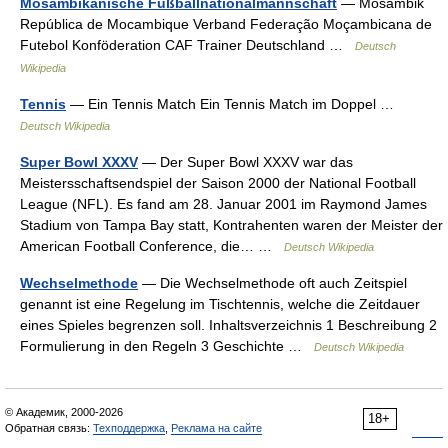
Mosambikanische Fußballnationalmannschaft
— Mosambik
República de Mocambique Verband Federação Moçambicana de
Futebol Konföderation CAF Trainer Deutschland …
Deutsch
Wikipedia
Tennis
— Ein Tennis Match Ein Tennis Match im Doppel …
Deutsch Wikipedia
Super Bowl XXXV
— Der Super Bowl XXXV war das
Meistersschaftsendspiel der Saison 2000 der National Football
League (NFL). Es fand am 28. Januar 2001 im Raymond James
Stadium von Tampa Bay statt, Kontrahenten waren der Meister der
American Football Conference, die… …
Deutsch Wikipedia
Wechselmethode
— Die Wechselmethode oft auch Zeitspiel
genannt ist eine Regelung im Tischtennis, welche die Zeitdauer
eines Spieles begrenzen soll. Inhaltsverzeichnis 1 Beschreibung 2
Formulierung in den Regeln 3 Geschichte …
Deutsch Wikipedia
© Академик, 2000-2026
18+
Обратная связь:
Техподдержка
,
Реклама на сайте