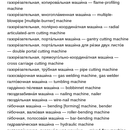
газоре́зательная, копирова́льная маши́на — flame-profiling
machine
газоре́зательная, многопла́менная маши́на — multiple-
blowpipe [multiple-burner] machine
газоре́зательная, поля́рно-координа́тная маши́на — radial
articulated-arm cutting machine
газоре́зательная, порта́льная маши́на — gantry cutting machine
газоре́зательная, порта́льная маши́на для ре́зки двух листо́в
— double portal cutting machine
газоре́зательная, прямоуго́льно-координа́тная маши́на —
cross carriage cutting machine
газоре́зательная, тру́бная маши́на — pipe cutting machine
газосва́рочная маши́на — gas welding machine, gas welder
галто́вочная маши́на — tumbling machine
гарди́нно-тю́левая маши́на — bobbinnet machine
гвоздезабивна́я маши́на — nailing machine, nailer
гвозди́льная маши́на — wire-nail machine
ги́бочная маши́на — bending [forming] machine, bender
ги́бочная, валко́вая маши́на — roller-bending machine
ги́бочная, полосова́я маши́на — bar-bending machine
гидравли́ческая маши́на — hydraulic machine