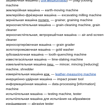
заши́вочная маши́на (
для мешкотары
) — (bag-)closing
machine
землеро́йная маши́на — earth-moving machine
землеро́йно-фре́зерная маши́на — excavating milling machine
зерни́льная маши́на
полигр.
— grainer, graining machine
зерноочисти́тельная маши́на — grain-cleaning machine, grain
cleaner
зерноочисти́тельная, ветрорешё́тная маши́на — air-and-screen
cleaner
зерносортиро́вочная маши́на — grain grader
золотопромы́вочная маши́на — gold washer
зубозака́лочная маши́на — tooth-quenching machine
известегаси́льная маши́на — lime-slaking machine
измельчи́тельная маши́на
пищ.
— mincer, mincing [reducing]
machine, shredder
измери́тельная маши́на
кож.
—
leather-measuring machine
инерцио́нно-уда́рная маши́на — impact power tool
информацио́нная маши́на — data-processing [information]
machine
испыта́тельная маши́на — testing machine, tester
испыта́тельная маши́на для испыта́ния на абрази́вное
изна́шивание — abrasive tester