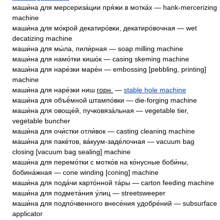
маши́на для мерсериза́ции пря́жи в мотка́х — hank-mercerizing
machine
маши́на для мо́крой декатиро́вки, декатиро́вочная — wet
decatizing machine
маши́на для мы́ла, пили́рная — soap milling machine
маши́на для намо́тки кишо́к — casing skeming machine
маши́на для наре́зки маре́н — embossing [pebbling, printing]
machine
маши́на для наре́зки ниш
горн.
—
stable hole machine
маши́на для объё́мной штампо́вки — die-forging machine
маши́на для овоще́й, пучковяза́льная — vegetable tier,
vegetable buncher
маши́на для очи́стки отли́вок — casting cleaning machine
маши́на для паке́тов, ва́куум-заде́лочная — vacuum bag
closing [vacuum bag sealing] machine
маши́на для перемо́тки с мотко́в на ко́нусные боби́ны,
бобина́жная — cone winding [coning] machine
маши́на для пода́чи карто́нной та́ры — carton feeding machine
маши́на для подмета́ния у́лиц — streetsweeper
маши́на для подпо́чвенного внесе́ния удобре́ний — subsurface
applicator