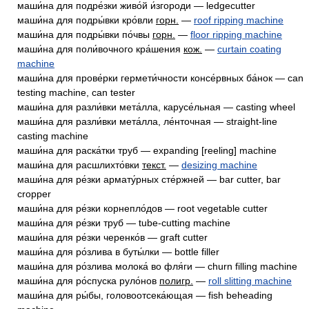
маши́на для подре́зки живо́й и́згороди — ledgecutter
маши́на для подры́вки кро́вли
горн.
—
roof ripping machine
маши́на для подры́вки по́чвы
горн.
—
floor ripping machine
маши́на для поли́вочного кра́шения
кож.
—
curtain coating
machine
маши́на для прове́рки гермети́чности консе́рвных ба́нок — can
testing machine, can tester
маши́на для разли́вки мета́лла, карусе́льная — casting wheel
маши́на для разли́вки мета́лла, ле́нточная — straight-line
casting machine
маши́на для раска́тки труб — expanding [reeling] machine
маши́на для расшлихто́вки
текст.
—
desizing machine
маши́на для ре́зки армату́рных сте́ржней — bar cutter, bar
cropper
маши́на для ре́зки корнепло́дов — root vegetable cutter
маши́на для ре́зки труб — tube-cutting machine
маши́на для ре́зки черенко́в — graft cutter
маши́на для ро́злива в буты́лки — bottle filler
маши́на для ро́злива молока́ во фля́ги — churn filling machine
маши́на для ро́спуска руло́нов
полигр.
—
roll slitting machine
маши́на для ры́бы, головоотсека́ющая — fish beheading