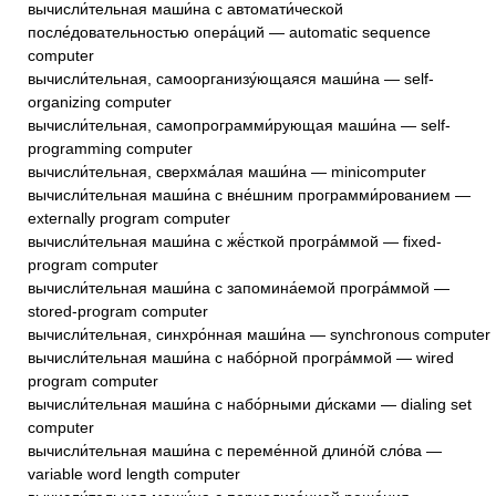
вычисли́тельная маши́на с автомати́ческой
после́довательностью опера́ций — automatic sequence
computer
вычисли́тельная, самоорганизу́ющаяся маши́на — self-
organizing computer
вычисли́тельная, самопрограмми́рующая маши́на — self-
programming computer
вычисли́тельная, сверхма́лая маши́на — minicomputer
вычисли́тельная маши́на с вне́шним программи́рованием —
externally program computer
вычисли́тельная маши́на с жё́сткой програ́ммой — fixed-
program computer
вычисли́тельная маши́на с запомина́емой програ́ммой —
stored-program computer
вычисли́тельная, синхро́нная маши́на — synchronous computer
вычисли́тельная маши́на с набо́рной програ́ммой — wired
program computer
вычисли́тельная маши́на с набо́рными ди́сками — dialing set
computer
вычисли́тельная маши́на с переме́нной длино́й сло́ва —
variable word length computer