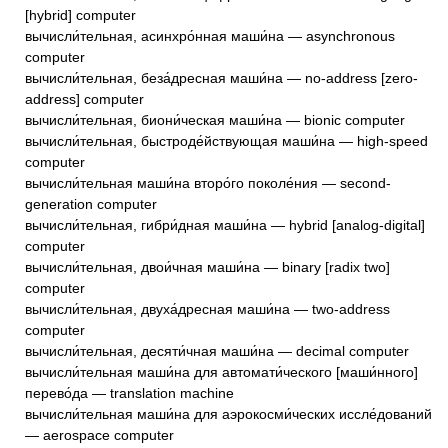
[hybrid] computer
вычисли́тельная, асинхро́нная маши́на — asynchronous
computer
вычисли́тельная, беза́дресная маши́на — no-address [zero-
address] computer
вычисли́тельная, биони́ческая маши́на — bionic computer
вычисли́тельная, быстроде́йствующая маши́на — high-speed
computer
вычисли́тельная маши́на второ́го поколе́ния — second-
generation computer
вычисли́тельная, гибри́дная маши́на — hybrid [analog-digital]
computer
вычисли́тельная, двои́чная маши́на — binary [radix two]
computer
вычисли́тельная, двуха́дресная маши́на — two-address
computer
вычисли́тельная, десяти́чная маши́на — decimal computer
вычисли́тельная маши́на для автомати́ческого [маши́нного]
перево́да — translation machine
вычисли́тельная маши́на для аэрокосми́ческих иссле́дований
— aerospace computer