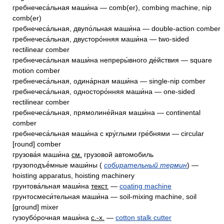
гребнечеса́льная маши́на — comb(er), combing machine, nip
comb(er)
гребнечеса́льная, двупо́льная маши́на — double-action comber
гребнечеса́льная, двусторо́нняя маши́на — two-sided
rectilinear comber
гребнечеса́льная маши́на непреры́вного де́йствия — square
motion comber
гребнечеса́льная, одина́рная маши́на — single-nip comber
гребнечеса́льная, односторо́нняя маши́на — one-sided
rectilinear comber
гребнечеса́льная, прямолине́йная маши́на — continental
comber
гребнечеса́льная маши́на с кру́глыми гре́бнями — circular
[round] comber
грузова́я маши́на
см.
грузовой автомобиль
грузоподъё́мные маши́ны (
собирательный термин
) —
hoisting apparatus, hoisting machinery
грунтова́льная маши́на
текст.
—
coating machine
грунтосмеси́тельная маши́на — soil-mixing machine, soil
[ground] mixer
гузоубо́рочная маши́на
с.-х.
—
cotton stalk cutter