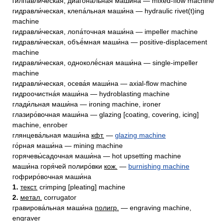
гилпавли́ческая, диагона́льная маши́на — mixed-flow machine
гидравли́ческая, клепа́льная маши́на — hydraulic rivet(t)ing
machine
гидравли́ческая, лопа́точная маши́на — impeller machine
гидравли́ческая, объё́мная маши́на — positive-displacement
machine
гидравли́ческая, одноколё́сная маши́на — single-impeller
machine
гидравли́ческая, осева́я маши́на — axial-flow machine
гидроочистна́я маши́на — hydroblasting machine
глади́льная маши́на — ironing machine, ironer
глазиро́вочная маши́на — glazing [coating, covering, icing]
machine, enrober
глянцева́льная маши́на
кфт.
—
glazing machine
го́рная маши́на — mining machine
горячевы́садочная маши́на — hot upsetting machine
маши́на горя́чей полиро́вки
кож.
—
burnishing machine
гофриро́вочная маши́на
1.
текст.
crimping [pleating] machine
2.
метал.
corrugator
гравирова́льная маши́на
полигр.
— engraving machine,
engraver