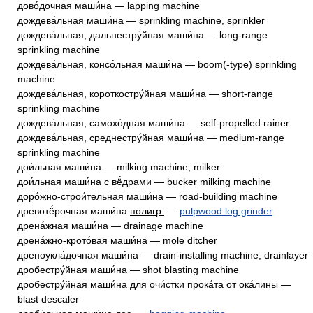
дово́дочная маши́на — lapping machine
дождева́льная маши́на — sprinkling machine, sprinkler
дождева́льная, дальнестру́йная маши́на — long-range
sprinkling machine
дождева́льная, консо́льная маши́на — boom(-type) sprinkling
machine
дождева́льная, короткостру́йная маши́на — short-range
sprinkling machine
дождева́льная, самохо́дная маши́на — self-propelled rainer
дождева́льная, среднестру́йная маши́на — medium-range
sprinkling machine
дои́льная маши́на — milking machine, milker
дои́льная маши́на с вё́драми — bucker milking machine
доро́жно-строи́тельная маши́на — road-building machine
древотё́рочная маши́на
полигр.
—
pulpwood log grinder
дрена́жная маши́на — drainage machine
дрена́жно-крото́вая маши́на — mole ditcher
дреноукла́дочная маши́на — drain-installing machine, drainlayer
дробестру́йная маши́на — shot blasting machine
дробестру́йная маши́на для очи́стки прока́та от ока́лины —
blast descaler