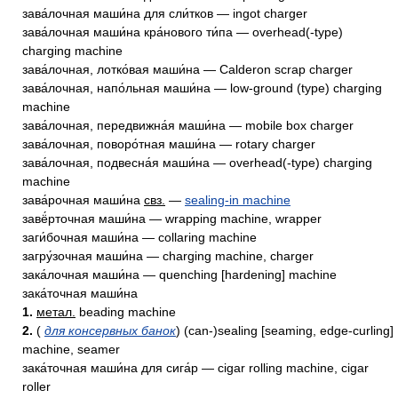
зава́лочная маши́на для сли́тков — ingot charger
зава́лочная маши́на кра́нового ти́па — overhead(-type)
charging machine
зава́лочная, лотко́вая маши́на — Calderon scrap charger
зава́лочная, напо́льная маши́на — low-ground (type) charging
machine
зава́лочная, передвижна́я маши́на — mobile box charger
зава́лочная, поворо́тная маши́на — rotary charger
зава́лочная, подвесна́я маши́на — overhead(-type) charging
machine
зава́рочная маши́на
свз.
—
sealing-in machine
завё́рточная маши́на — wrapping machine, wrapper
заги́бочная маши́на — collaring machine
загру́зочная маши́на — charging machine, charger
зака́лочная маши́на — quenching [hardening] machine
зака́точная маши́на
1.
метал.
beading machine
2.
(
для консервных банок
) (can-)sealing [seaming, edge-curling]
machine, seamer
зака́точная маши́на для сига́р — cigar rolling machine, cigar
roller