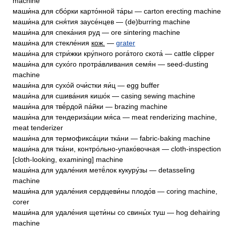
machine
маши́на для сбо́рки карто́нной та́ры — carton erecting machine
маши́на для сня́тия заусе́нцев — (de)burring machine
маши́на для спека́ния руд — ore sintering machine
маши́на для стекле́ния
кож.
—
grater
маши́на для стри́жки кру́пного рога́того скота́ — cattle clipper
маши́на для сухо́го протра́вливания семя́н — seed-dusting
machine
маши́на для сухо́й очи́стки яи́ц — egg buffer
маши́на для сшива́ния кишо́к — casing sewing machine
маши́на для твё́рдой па́йки — brazing machine
маши́на для тендериза́ции мя́са — meat renderizing machine,
meat tenderizer
маши́на для термофикса́ции тка́ни — fabric-baking machine
маши́на для тка́ни, контро́льно-упако́вочная — cloth-inspection
[cloth-looking, examining] machine
маши́на для удале́ния метё́лок кукуру́зы — detasseling
machine
маши́на для удале́ния сердцеви́ны плодо́в — coring machine,
corer
маши́на для удале́ния щети́ны со свины́х туш — hog dehairing
machine