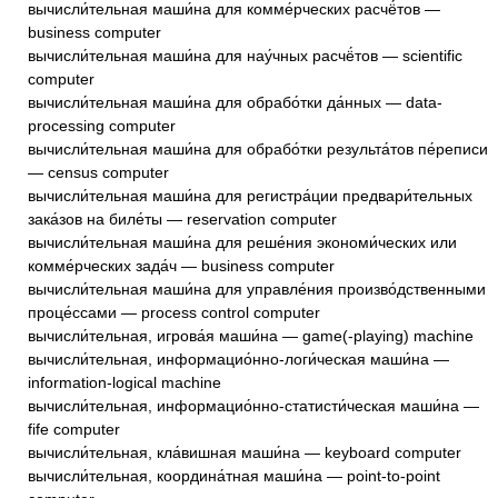
вычисли́тельная маши́на для комме́рческих расчё́тов —
business computer
вычисли́тельная маши́на для нау́чных расчё́тов — scientific
computer
вычисли́тельная маши́на для обрабо́тки да́нных — data-
processing computer
вычисли́тельная маши́на для обрабо́тки результа́тов пе́реписи
— census computer
вычисли́тельная маши́на для регистра́ции предвари́тельных
зака́зов на биле́ты — reservation computer
вычисли́тельная маши́на для реше́ния экономи́ческих или
комме́рческих зада́ч — business computer
вычисли́тельная маши́на для управле́ния произво́дственными
проце́ссами — process control computer
вычисли́тельная, игрова́я маши́на — game(-playing) machine
вычисли́тельная, информацио́нно-логи́ческая маши́на —
information-logical machine
вычисли́тельная, информацио́нно-статисти́ческая маши́на —
fife computer
вычисли́тельная, кла́вишная маши́на — keyboard computer
вычисли́тельная, координа́тная маши́на — point-to-point