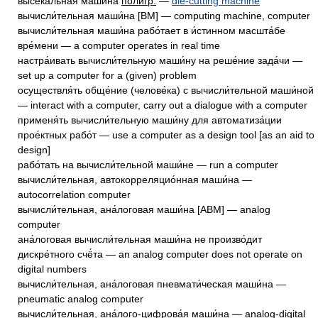
высека́льная маши́на
полигр.
—
die-cutting machine
вычисли́тельная маши́на [ВМ] — computing machine, computer
вычисли́тельная маши́на рабо́тает в и́стинном масшта́бе
вре́мени — a computer operates in real time
настра́ивать вычисли́тельную маши́ну на реше́ние зада́чи —
set up a computer for a (given) problem
осуществля́ть обще́ние (челове́ка) с вычисли́тельной маши́ной
— interact with a computer, carry out a dialogue with a computer
применя́ть вычисли́тельную маши́ну для автоматиза́ции
прое́ктных рабо́т — use a computer as a design tool [as an aid to
design]
рабо́тать на вычисли́тельной маши́не — run a computer
вычисли́тельная, автокорреляцио́нная маши́на —
autocorrelation computer
вычисли́тельная, ана́логовая маши́на [АВМ] — analog
computer
ана́логовая вычисли́тельная маши́на не произво́дит
дискре́тного счё́та — an analog computer does not operate on
digital numbers
вычисли́тельная, ана́логовая пневмати́ческая маши́на —
pneumatic analog computer
вычисли́тельная, ана́лого-цифрова́я маши́на — analog-digital