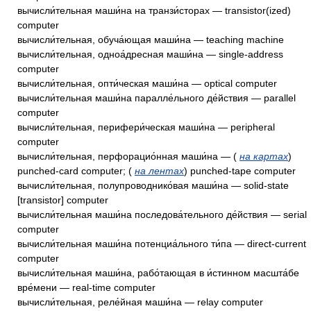
вычисли́тельная маши́на на транзи́сторах — transistor(ized)
computer
вычисли́тельная, обуча́ющая маши́на — teaching machine
вычисли́тельная, одноа́дресная маши́на — single-address
computer
вычисли́тельная, опти́ческая маши́на — optical computer
вычисли́тельная маши́на паралле́льного де́йствия — parallel
computer
вычисли́тельная, перифери́ческая маши́на — peripheral
computer
вычисли́тельная, перфорацио́нная маши́на — (
на картах
)
punched-card computer; (
на лентах
) punched-tape computer
вычисли́тельная, полупроводнико́вая маши́на — solid-state
[transistor] computer
вычисли́тельная маши́на последова́тельного де́йствия — serial
computer
вычисли́тельная маши́на потенциа́льного ти́па — direct-current
computer
вычисли́тельная маши́на, рабо́тающая в и́стинном масшта́бе
вре́мени — real-time computer
вычисли́тельная, реле́йная маши́на — relay computer