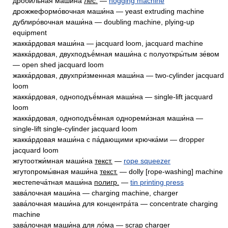
дроби́льная маши́на
лес.
—
hogging machine
дрожжеформо́вочная маши́на — yeast extruding machine
дублиро́вочная маши́на — doubling machine, plying-up
equipment
жакка́рдовая маши́на — jacquard loom, jacquard machine
жакка́рдовая, двухподъё́мная маши́на с полуоткры́тым зе́вом
— open shed jacquard loom
жакка́рдовая, двухпри́зменная маши́на — two-cylinder jacquard
loom
жакка́рдовая, одноподъё́мная маши́на — single-lift jacquard
loom
жакка́рдовая, одноподъё́мная однореми́зная маши́на —
single-lift single-cylinder jacquard loom
жакка́рдовая маши́на с па́дающими крючка́ми — dropper
jacquard loom
жгутоотжи́мная маши́на
текст.
—
rope squeezer
жгутопромы́вная маши́на
текст.
— dolly [rope-washing] machine
жестепеча́тная маши́на
полигр.
—
tin printing press
зава́лочная маши́на — charging machine, charger
зава́лочная маши́на для концентра́та — concentrate charging
machine
зава́лочная маши́на для ло́ма — scrap charger