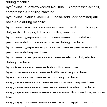
drilling machine
бури́льная, пневмати́ческая маши́на — compressed-air drill,
compressed-air drilling machine
бури́льная, ручна́я маши́на — hand-held [jack hammer] drill,
hand-held drilling machine
бури́льная, телескопи́ческая маши́на — air-feed [telescopic]
drill, air-feed stoper, telescope drilling machine
бури́льная, уда́рно-враща́тельная маши́на — rotative-
percussive drill, rotative-percussive drilling machine
бури́льная, уда́рно-поворо́тная маши́на — percussive drill,
percussive drilling machine
бури́льная, электри́ческая маши́на — electric drill, electric
drilling machine
буросбо́ечная маши́на — hole drilling machine
бутылкомо́ечная маши́на — bottle washing machine
бухга́лтерская маши́на — accounting machine
ва́куум-зака́точная маши́на — vacuum seaming machine
ва́куум-меси́льная маши́на — vacuum kneading machine
ва́куум-разли́вочная маши́на — vacuum filling machine, vacuum
filler
ва́куум-укупо́рочная маши́на — vacuum capping [vacuum