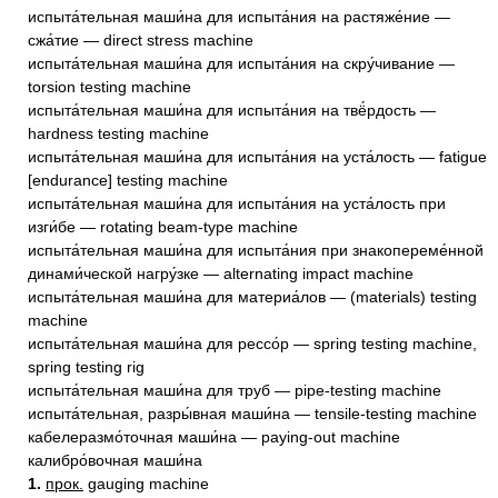
испыта́тельная маши́на для испыта́ния на растяже́ние —
сжа́тие — direct stress machine
испыта́тельная маши́на для испыта́ния на скру́чивание —
torsion testing machine
испыта́тельная маши́на для испыта́ния на твё́рдость —
hardness testing machine
испыта́тельная маши́на для испыта́ния на уста́лость — fatigue
[endurance] testing machine
испыта́тельная маши́на для испыта́ния на уста́лость при
изги́бе — rotating beam-type machine
испыта́тельная маши́на для испыта́ния при знакопереме́нной
динами́ческой нагру́зке — alternating impact machine
испыта́тельная маши́на для материа́лов — (materials) testing
machine
испыта́тельная маши́на для рессо́р — spring testing machine,
spring testing rig
испыта́тельная маши́на для труб — pipe-testing machine
испыта́тельная, разры́вная маши́на — tensile-testing machine
кабелеразмо́точная маши́на — paying-out machine
калибро́вочная маши́на
1.
прок.
gauging machine