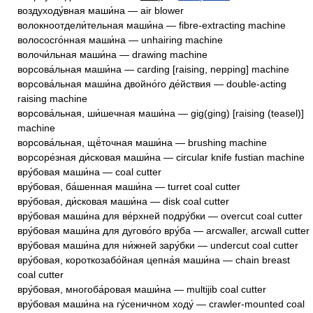
воздуходу́вная маши́на — air blower
волокноотдели́тельная маши́на — fibre-extracting machine
волососго́нная маши́на — unhairing machine
волочи́льная маши́на — drawing machine
ворсова́льная маши́на — carding [raising, nepping] machine
ворсова́льная маши́на двойно́го де́йствия — double-acting
raising machine
ворсова́льная, ши́шечная маши́на — gig(ging) [raising (teasel)]
machine
ворсова́льная, щё́точная маши́на — brushing machine
ворсоре́зная ди́сковая маши́на — circular knife fustian machine
вру́бовая маши́на — coal cutter
вру́бовая, ба́шенная маши́на — turret coal cutter
вру́бовая, ди́сковая маши́на — disk coal cutter
вру́бовая маши́на для ве́рхней подру́бки — overcut coal cutter
вру́бовая маши́на для дугово́го вру́ба — arcwaller, arcwall cutter
вру́бовая маши́на для ни́жней зару́бки — undercut coal cutter
вру́бовая, короткозабо́йная цепна́я маши́на — chain breast
coal cutter
вру́бовая, многоба́ровая маши́на — multijib coal cutter
вру́бовая маши́на на гу́сеничном ходу́ — crawler-mounted coal