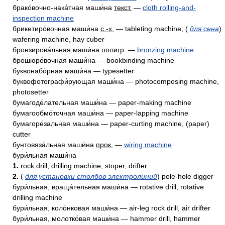
брако́вочно-нака́тная маши́на
текст.
—
cloth rolling-and-
inspection machine
брикетиро́вочная маши́на
с.-х.
— tableting machine; (
для сена
)
wafering machine, hay cuber
бронзирова́льная маши́на
полигр.
—
bronzing machine
брошюро́вочная маши́на — bookbinding machine
буквонабо́рная маши́на — typesetter
буквофотографи́рующая маши́на — photocomposing machine,
photosetter
бумагоде́лательная маши́на — paper-making machine
бумагообмо́точная маши́на — paper-lapping machine
бумагоре́зальная маши́на — paper-curting machine, (paper)
cutter
бунтовяза́льная маши́на
прок.
—
wiring machine
бури́льная маши́на
1.
rock drill, drilling machine, stoper, drifter
2.
(
для установки столбов электролиний
) pole-hole digger
бури́льная, враща́тельная маши́на — rotative drill, rotative
drilling machine
бури́льная, коло́нковая маши́на — air-leg rock drill, air drifter
бури́льная, молотко́вая маши́на — hammer drill, hammer