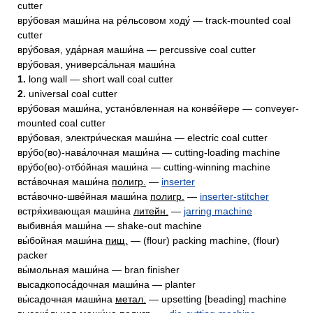
cutter
вру́бовая маши́на на ре́льсовом ходу́ — track-mounted coal
cutter
вру́бовая, уда́рная маши́на — percussive coal cutter
вру́бовая, универса́льная маши́на
1.
long wall — short wall coal cutter
2.
universal coal cutter
вру́бовая маши́на, устано́вленная на конве́йере — conveyer-
mounted coal cutter
вру́бовая, электри́ческая маши́на — electric coal cutter
вру́бо(во)-нава́лочная маши́на — cutting-loading machine
вру́бо(во)-отбо́йная маши́на — cutting-winning machine
вста́вочная маши́на
полигр.
—
inserter
вста́вочно-шве́йная маши́на
полигр.
—
inserter-stitcher
встря́хивающая маши́на
литейн.
—
jarring machine
выбивна́я маши́на — shake-out machine
вы́бойная маши́на
пищ.
— (flour) packing machine, (flour)
packer
вы́мольная маши́на — bran finisher
высадкопоса́дочная маши́на — planter
вы́садочная маши́на
метал.
— upsetting [beading] machine