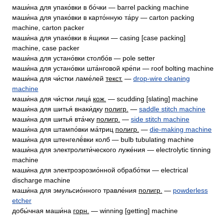
маши́на для упако́вки в бо́чки — barrel packing machine
маши́на для упако́вки в карто́нную та́ру — carton packing
machine, carton packer
маши́на для упако́вки в я́щики — casing [case packing]
machine, case packer
маши́на для устано́вки столбо́в — pole setter
маши́на для устано́вки шта́нговой кре́пи — roof bolting machine
маши́на для чи́стки ламе́лей
текст.
—
drop-wire cleaning
machine
маши́на для чи́стки лица́
кож.
— scudding [slating] machine
маши́на для шитья́ внаки́дку
полигр.
—
saddle stitch machine
маши́на для шитья́ вта́чку
полигр.
—
side stitch machine
маши́на для штампо́вки ма́триц
полигр.
—
die-making machine
маши́на для штенгелё́вки колб — bulb tubulating machine
маши́на для электролити́ческого луже́ния — electrolytic tinning
machine
маши́на для электроэрозио́нной обрабо́тки — electrical
discharge machine
маши́на для эмульсио́нного травле́ния
полигр.
—
powderless
etcher
добы́чная маши́на
горн.
— winning [getting] machine