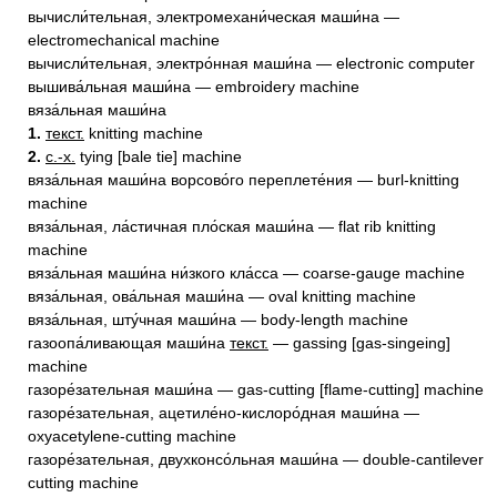
вычисли́тельная, электромехани́ческая маши́на —
electromechanical machine
вычисли́тельная, электро́нная маши́на — electronic computer
вышива́льная маши́на — embroidery machine
вяза́льная маши́на
1.
текст.
knitting machine
2.
с.-х.
tying [bale tie] machine
вяза́льная маши́на ворсово́го переплете́ния — burl-knitting
machine
вяза́льная, ла́стичная пло́ская маши́на — flat rib knitting
machine
вяза́льная маши́на ни́зкого кла́сса — coarse-gauge machine
вяза́льная, ова́льная маши́на — oval knitting machine
вяза́льная, шту́чная маши́на — body-length machine
газоопа́ливающая маши́на
текст.
— gassing [gas-singeing]
machine
газоре́зательная маши́на — gas-cutting [flame-cutting] machine
газоре́зательная, ацетиле́но-кислоро́дная маши́на —
oxyacetylene-cutting machine
газоре́зательная, двухконсо́льная маши́на — double-cantilever
cutting machine