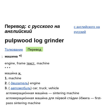
Перевод:
с русского на
с английского на
английский
русский
pulpwood log grinder
Толкование
Перевод
машина
1
engine, frame
текст.
, machine
* * *
маши́на
ж.
1.
machine
2.
(
двигатель
) engine
3.
(
автомобиль
) car; truck; vehicle
агломерацио́нная маши́на — sintering machine
агломерацио́нная маши́на для пе́рвой ста́дии о́бжига — first-
pass sintering machine