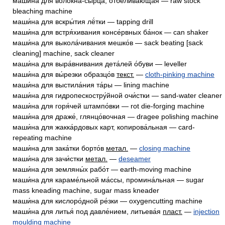
маши́на для волокна́-сырца́, отбе́ливающая — raw stock
bleaching machine
маши́на для вскры́тия лё́тки — tapping drill
маши́на для встря́хивания консе́рвных ба́нок — can shaker
маши́на для выкола́чивания мешко́в — sack beating [sack
cleaning] machine, sack cleaner
маши́на для выра́внивания дета́лей о́буви — leveller
маши́на для вы́резки образцо́в
текст.
—
cloth-pinking machine
маши́на для выстила́ния та́ры — lining machine
маши́на для гидропескостру́йной очи́стки — sand-water cleaner
маши́на для горя́чей штампо́вки — rot die-forging machine
маши́на для драже́, глянцо́вочная — dragee polishing machine
маши́на для жакка́рдовых карт, копирова́льная — card-
repeating machine
маши́на для зака́тки борто́в
метал.
—
closing machine
маши́на для зачи́стки
метал.
—
deseamer
маши́на для земляны́х рабо́т — earth-moving machine
маши́на для караме́льной ма́ссы, промина́льная — sugar
mass kneading machine, sugar mass kneader
маши́на для кислоро́дной ре́зки — oxygencutting machine
маши́на для литья́ под давле́нием, литьева́я
пласт.
—
injection
moulding machine