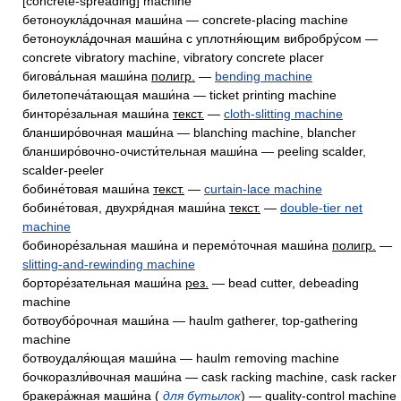
[concrete-spreading] machine
бетоноукла́дочная маши́на — concrete-placing machine
бетоноукла́дочная маши́на с уплотня́ющим вибробру́сом —
concrete vibratory machine, vibratory concrete placer
бигова́льная маши́на
полигр.
—
bending machine
билетопеча́тающая маши́на — ticket printing machine
бинторе́зальная маши́на
текст.
—
cloth-slitting machine
бланширо́вочная маши́на — blanching machine, blancher
бланширо́вочно-очисти́тельная маши́на — peeling scalder,
scalder-peeler
бобине́товая маши́на
текст.
—
curtain-lace machine
бобине́товая, двухря́дная маши́на
текст.
—
double-tier net
machine
бобиноре́зальная маши́на и перемо́точная маши́на
полигр.
—
slitting-and-rewinding machine
борторе́зательная маши́на
рез.
— bead cutter, debeading
machine
ботвоубо́рочная маши́на — haulm gatherer, top-gathering
machine
ботвоудаля́ющая маши́на — haulm removing machine
бочкоразли́вочная маши́на — cask racking machine, cask racker
бракера́жная маши́на (
для бутылок
) — quality-control machine