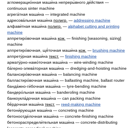
агломерацио́нная маши́на непреры́вного де́йствия —
continuous sinter machine
агрега́тная маши́на — integrated machine
адресова́льная маши́на
полигр.
—
addressing machine
алфави́тная маши́на
полигр.
—
alphabet cutting and printing
machine
аппретиро́вочная маши́на
кож.
— finishing [seasoning, sizing]
machine
аппретиро́вочная, щё́точная маши́на
кож.
—
brushing machine
аппрету́рная маши́на
текст.
—
finishing machine
армату́рно-намо́точная маши́на — wire-winding machine
ба́герно-элева́торная маши́на — dredging-and-hoisting machine
балансиро́вочная маши́на — balancing machine
балластиро́вочная маши́на — ballasting machine, ballast router
банда́жно-ги́бочная маши́на — tyre-bending machine
бандеро́льная маши́на — banderoling machine
банкоукла́дочная маши́на — can packing machine
бё́рдочная маши́на
текст.
—
reed-making machine
бетони́рующая маши́на — concreting machine
бетоноотде́лочная маши́на — concrete-finishing machine
бетонораспредели́тельная маши́на — concrete-distributing