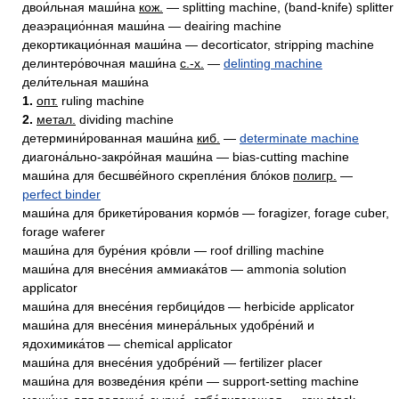
двои́льная маши́на
кож.
— splitting machine, (band-knife) splitter
деаэрацио́нная маши́на — deairing machine
декортикацио́нная маши́на — decorticator, stripping machine
делинтеро́вочная маши́на
с.-х.
—
delinting machine
дели́тельная маши́на
1.
опт.
ruling machine
2.
метал.
dividing machine
детермини́рованная маши́на
киб.
—
determinate machine
диагона́льно-закро́йная маши́на — bias-cutting machine
маши́на для бесшве́йного скрепле́ния бло́ков
полигр.
—
perfect binder
маши́на для брикети́рования кормо́в — foragizer, forage cuber,
forage waferer
маши́на для буре́ния кро́вли — roof drilling machine
маши́на для внесе́ния аммиака́тов — ammonia solution
applicator
маши́на для внесе́ния гербици́дов — herbicide applicator
маши́на для внесе́ния минера́льных удобре́ний и
ядохимика́тов — chemical applicator
маши́на для внесе́ния удобре́ний — fertilizer placer
маши́на для возведе́ния кре́пи — support-setting machine