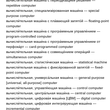
вычисли́тельная маши́на с периодиза́цией реше́ния —
repetitive computer
вычисли́тельная, специализи́рованная маши́на — special
purpose computer
вычисли́тельная маши́на с пла́вающей запято́й — floating-point
computer
вычисли́тельная маши́на с програ́ммным управле́нием —
program-controlled computer
вычисли́тельная маши́на с програ́ммным управле́нием от
перфока́рт — card-programmed computer
вычисли́тельная маши́на с совмеще́нием опера́ций —
simultaneous computer
вычисли́тельная, статисти́ческая маши́на — statistical machine
вычисли́тельная маши́на с фикси́рованной запято́й — fixed-
point computer
вычисли́тельная, универса́льная маши́на — general-purpose
[universal, all-purpose] computer
вычисли́тельная, управля́ющая маши́на — control computer
вычисли́тельная, центра́льная маши́на — central computer
вычисли́тельная, цифрова́я маши́на [ЦВМ] — digital computer
вычисли́тельная, цифрова́я интегри́рующая маши́на —
incremental computer