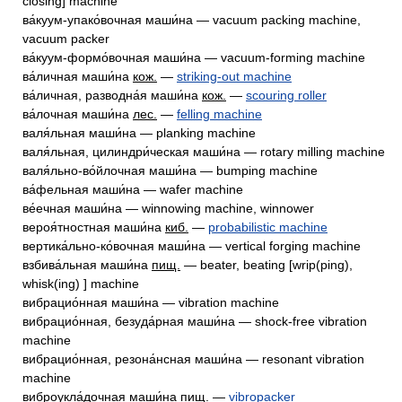
closing] machine
ва́куум-упако́вочная маши́на — vacuum packing machine,
vacuum packer
ва́куум-формо́вочная маши́на — vacuum-forming machine
ва́личная маши́на
кож.
—
striking-out machine
ва́личная, разводна́я маши́на
кож.
—
scouring roller
ва́лочная маши́на
лес.
—
felling machine
валя́льная маши́на — planking machine
валя́льная, цилиндри́ческая маши́на — rotary milling machine
валя́льно-во́йлочная маши́на — bumping machine
ва́фельная маши́на — wafer machine
ве́ечная маши́на — winnowing machine, winnower
вероя́тностная маши́на
киб.
—
probabilistic machine
вертика́льно-ко́вочная маши́на — vertical forging machine
взбива́льная маши́на
пищ.
— beater, beating [wrip(ping),
whisk(ing) ] machine
вибрацио́нная маши́на — vibration machine
вибрацио́нная, безуда́рная маши́на — shock-free vibration
machine
вибрацио́нная, резона́нсная маши́на — resonant vibration
machine
виброукла́дочная маши́на
пищ.
—
vibropacker