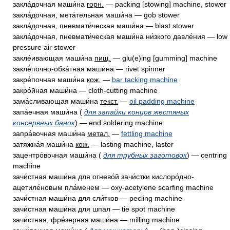
закла́дочная маши́на
горн.
— packing [stowing] machine, stower
закла́дочная, мета́тельная маши́на — gob stower
закла́дочная, пневмати́ческая маши́на — blast stower
закла́дочная, пневмати́ческая маши́на ни́зкого давле́ния — low
pressure air stower
закле́ивающая маши́на
пищ.
— glu(e)ing [gumming] machine
заклё́почно-обка́тная маши́на — rivet spinner
закре́почная маши́на
кож.
—
bar tacking machine
закро́йная маши́на — cloth-cutting machine
зама́сливающая маши́на
текст.
—
oil padding machine
запа́ечная маши́на (
для запайки концов жестяных
консервных банок
) — end soldering machine
запра́вочная маши́на
метал.
—
fettling machine
затяжна́я маши́на
кож.
— lasting machine, laster
зацентро́вочная маши́на (
для трубных заготовок
) — centring
machine
зачи́стная маши́на для огнево́й зачи́стки кислоро́дно-
ацетиле́новым пла́менем — oxy-acetylene scarfing machine
зачи́стная маши́на для сли́тков — pecling machine
зачи́стная маши́на для шпал — tie spot machine
зачи́стная, фре́зерная маши́на — milling machine