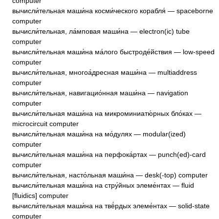
computer
вычисли́тельная маши́на косми́ческого корабля́ — spaceborne
computer
вычисли́тельная, ла́мповая маши́на — electron(ic) tube
computer
вычисли́тельная маши́на ма́лого быстроде́йствия — low-speed
computer
вычисли́тельная, многоа́дресная маши́на — multiaddress
computer
вычисли́тельная, навигацио́нная маши́на — navigation
computer
вычисли́тельная маши́на на микроминиатю́рных бло́ках —
microcircuit computer
вычисли́тельная маши́на на мо́дулях — modular(ized)
computer
вычисли́тельная маши́на на перфока́ртах — punch(ed)-card
computer
вычисли́тельная, насто́льная маши́на — desk(-top) computer
вычисли́тельная маши́на на стру́йных элеме́нтах — fluid
[fluidics] computer
вычисли́тельная маши́на на твё́рдых элеме́нтах — solid-state
computer