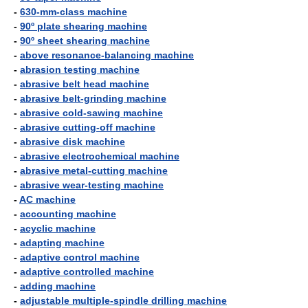
-
630-mm-class machine
-
90º plate shearing machine
-
90º sheet shearing machine
-
above resonance-balancing machine
-
abrasion testing machine
-
abrasive belt head machine
-
abrasive belt-grinding machine
-
abrasive cold-sawing machine
-
abrasive cutting-off machine
-
abrasive disk machine
-
abrasive electrochemical machine
-
abrasive metal-cutting machine
-
abrasive wear-testing machine
-
AC machine
-
accounting machine
-
acyclic machine
-
adapting machine
-
adaptive control machine
-
adaptive controlled machine
-
adding machine
-
adjustable multiple-spindle drilling machine