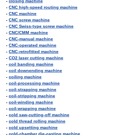
-
closing machine
-
CNC high-speed routing machine
-
CNC machine
-
CNC screw machine
-
CNC Swiss-type screw machine
-
CNC/CMM machine
-
CNC-manual machine
-
CNC-operated machine
-
CNC-retrofitted machine
-
CO2 laser cutting machine
-
coil banding machine
-
coil downending machine
-
coiling machine
-
coil-processing machine
-
coil-strapping machine
-
coil-stripping machine
-
coil-winding machine
-
coil-wrapping machine
-
cold saw-cutting-off machine
-
cold thread rolling machine
-
cold upsetting machine
-
cold-chamber die-casting machine