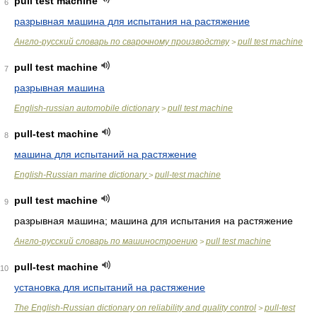
pull test machine
6
разрывная машина для испытания на растяжение
Англо-русский словарь по сварочному производству
pull test machine
>
pull test machine
7
разрывная машина
English-russian automobile dictionary
pull test machine
>
pull-test machine
8
машина для испытаний на растяжение
English-Russian marine dictionary
pull-test machine
>
pull test machine
9
разрывная машина; машина для испытания на растяжение
Англо-русский словарь по машиностроению
pull test machine
>
pull-test machine
10
установка для испытаний на растяжение
The English-Russian dictionary on reliability and quality control
pull-test
>