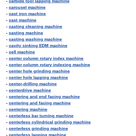
-
carbide tool lapping machine
-
carousel machine
-
cast iron machine
-
cast machine
-
casting cleaning machine
-
casting machine
-
casting washing machine
-
cavity sinking EDM machine
-
cell machine
-
center column rotary index machine
-
center column rotary indexing machine
-
center hole grinding machine
-
center hole lapping machine
-
center-drilling machine
-
centerdrive machine
-
centering and end facing machine
-
centering and facing machine
-
centering machine
-
centerless bar turning machine
-
centerless cylindrical grinding machine
-
centerless grinding machine
-
centerless lapping machine