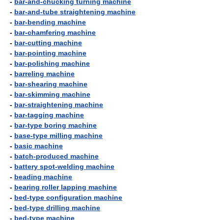
-
bar-and-chucking turning machine
-
bar-and-tube straightening machine
-
bar-bending machine
-
bar-chamfering machine
-
bar-cutting machine
-
bar-pointing machine
-
bar-polishing machine
-
barreling machine
-
bar-shearing machine
-
bar-skimming machine
-
bar-straightening machine
-
bar-tagging machine
-
bar-type boring machine
-
base-type milling machine
-
basic machine
-
batch-produced machine
-
battery spot-welding machine
-
beading machine
-
bearing roller lapping machine
-
bed-type configuration machine
-
bed-type drilling machine
-
bed-type machine