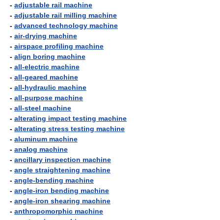
-
adjustable rail machine
-
adjustable rail milling machine
-
advanced technology machine
-
air-drying machine
-
airspace profiling machine
-
align boring machine
-
all-electric machine
-
all-geared machine
-
all-hydraulic machine
-
all-purpose machine
-
all-steel machine
-
alterating impact testing machine
-
alterating stress testing machine
-
aluminum machine
-
analog machine
-
ancillary inspection machine
-
angle straightening machine
-
angle-bending machine
-
angle-iron bending machine
-
angle-iron shearing machine
-
anthropomorphic machine