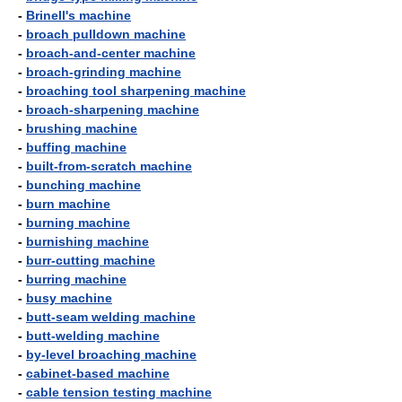
-
Brinell's machine
-
broach pulldown machine
-
broach-and-center machine
-
broach-grinding machine
-
broaching tool sharpening machine
-
broach-sharpening machine
-
brushing machine
-
buffing machine
-
built-from-scratch machine
-
bunching machine
-
burn machine
-
burning machine
-
burnishing machine
-
burr-cutting machine
-
burring machine
-
busy machine
-
butt-seam welding machine
-
butt-welding machine
-
by-level broaching machine
-
cabinet-based machine
-
cable tension testing machine