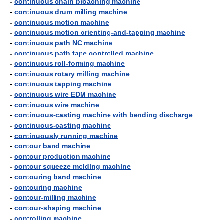
-
continuous chain broaching machine
-
continuous drum milling machine
-
continuous motion machine
-
continuous motion orienting-and-tapping machine
-
continuous path NC machine
-
continuous path tape controlled machine
-
continuous roll-forming machine
-
continuous rotary milling machine
-
continuous tapping machine
-
continuous wire EDM machine
-
continuous wire machine
-
continuous-casting machine with bending discharge
-
continuous-casting machine
-
continuously running machine
-
contour band machine
-
contour production machine
-
contour squeeze molding machine
-
contouring band machine
-
contouring machine
-
contour-milling machine
-
contour-shaping machine
-
controlling machine