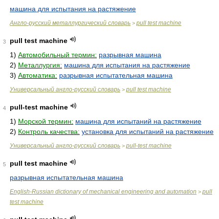
машина для испытания на растяжение
Англо-русский металлургический словарь
pull test machine
>
pull test machine
3
1)
Автомобильный термин:
разрывная машина
2)
Металлургия:
машина для испытания на растяжение
3)
Автоматика:
разрывная испытательная машина
Универсальный англо-русский словарь
pull test machine
>
pull-test machine
4
1)
Морской термин:
машина для испытаний на растяжение
2)
Контроль качества:
установка для испытаний на растяжение
Универсальный англо-русский словарь
pull-test machine
>
pull test machine
5
разрывная испытательная машина
English-Russian dictionary of mechanical engineering and automation
pull
>
test machine