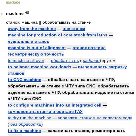
machine
machine
11
станок; машина || обрабатывать на станке
away from the machine
—
вне станка
machine for production of core stock from laths
—
лущильный станок
machine is out of alignment
—
станок потерял
геометрическую точность
to machine all over
—
обрабатывать
(
изделие
)
кругом
to balance machine workloads
—
выравнивать загрузку
станков
to CNC machine
— обрабатывать на станке с ЧПУ,
обрабатывать на станке с ЧПУ типа CNC, обрабатывать
изделие на станке с ЧПУ, обрабатывать изделие на станке
с ЧПУ типа CNC
to configure machines into an integrated cell
—
компоновать станки в составе ГАУ
to dry run the machine
—
управлять станком на холостом ходу
(
без обработки
)
to fix a machine
— налаживать станок; ремонтировать