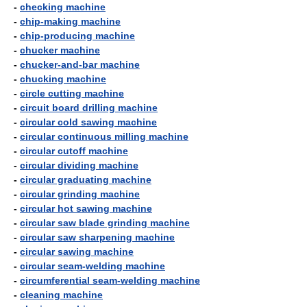
-
checking machine
-
chip-making machine
-
chip-producing machine
-
chucker machine
-
chucker-and-bar machine
-
chucking machine
-
circle cutting machine
-
circuit board drilling machine
-
circular cold sawing machine
-
circular continuous milling machine
-
circular cutoff machine
-
circular dividing machine
-
circular graduating machine
-
circular grinding machine
-
circular hot sawing machine
-
circular saw blade grinding machine
-
circular saw sharpening machine
-
circular sawing machine
-
circular seam-welding machine
-
circumferential seam-welding machine
-
cleaning machine