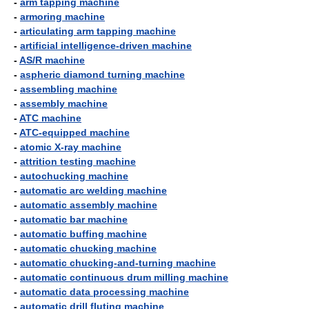
-
arm tapping machine
-
armoring machine
-
articulating arm tapping machine
-
artificial intelligence-driven machine
-
AS/R machine
-
aspheric diamond turning machine
-
assembling machine
-
assembly machine
-
ATC machine
-
ATC-equipped machine
-
atomic X-ray machine
-
attrition testing machine
-
autochucking machine
-
automatic arc welding machine
-
automatic assembly machine
-
automatic bar machine
-
automatic buffing machine
-
automatic chucking machine
-
automatic chucking-and-turning machine
-
automatic continuous drum milling machine
-
automatic data processing machine
-
automatic drill fluting machine