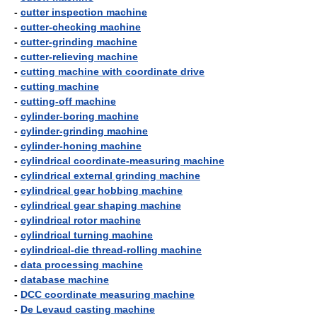
-
cutter inspection machine
-
cutter-checking machine
-
cutter-grinding machine
-
cutter-relieving machine
-
cutting machine with coordinate drive
-
cutting machine
-
cutting-off machine
-
cylinder-boring machine
-
cylinder-grinding machine
-
cylinder-honing machine
-
cylindrical coordinate-measuring machine
-
cylindrical external grinding machine
-
cylindrical gear hobbing machine
-
cylindrical gear shaping machine
-
cylindrical rotor machine
-
cylindrical turning machine
-
cylindrical-die thread-rolling machine
-
data processing machine
-
database machine
-
DCC coordinate measuring machine
-
De Levaud casting machine