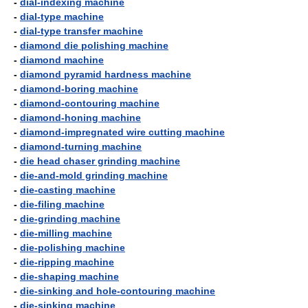
-
dial-indexing machine
-
dial-type machine
-
dial-type transfer machine
-
diamond die polishing machine
-
diamond machine
-
diamond pyramid hardness machine
-
diamond-boring machine
-
diamond-contouring machine
-
diamond-honing machine
-
diamond-impregnated wire cutting machine
-
diamond-turning machine
-
die head chaser grinding machine
-
die-and-mold grinding machine
-
die-casting machine
-
die-filing machine
-
die-grinding machine
-
die-milling machine
-
die-polishing machine
-
die-ripping machine
-
die-shaping machine
-
die-sinking and hole-contouring machine
-
die-sinking machine