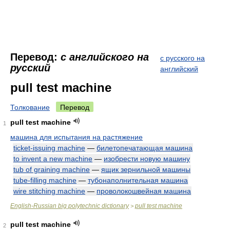
Перевод:
с английского на
с русского на
русский
английский
pull test machine
Толкование
Перевод
pull test machine
1
машина для испытания на растяжение
ticket-issuing machine
—
билетопечатающая машина
to invent a new machine
—
изобрести новую машину
tub of graining machine
—
ящик зернильной машины
tube-filling machine
—
тубонаполнительная машина
wire stitching machine
—
проволокошвейная машина
English-Russian big polytechnic dictionary
pull test machine
>
pull test machine
2