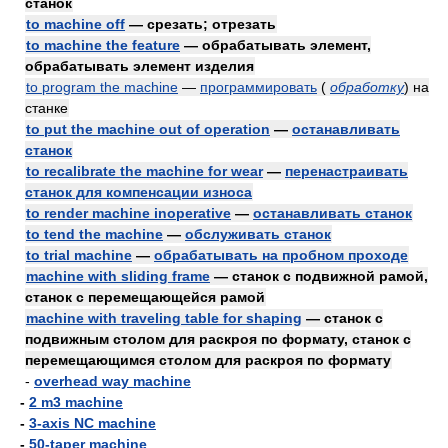
станок
to machine off
— срезать; отрезать
to machine the feature
— обрабатывать элемент,
обрабатывать элемент изделия
to program the machine
—
программировать
(
обработку
)
на
станке
to put the machine out of operation
—
останавливать
станок
to recalibrate the machine for wear
—
перенастраивать
станок для компенсации износа
to render machine inoperative
—
останавливать станок
to tend the machine
—
обслуживать станок
to trial machine
—
обрабатывать на пробном проходе
machine with sliding frame
— станок с подвижной рамой,
станок с перемещающейся рамой
machine with traveling table for shaping
— станок с
подвижным столом для раскроя по формату, станок с
перемещающимся столом для раскроя по формату
-
overhead way machine
-
2 m3 machine
-
3-axis NC machine
-
50-taper machine