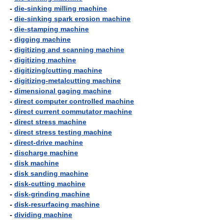
-
die-sinking milling machine
-
die-sinking spark erosion machine
-
die-stamping machine
-
digging machine
-
digitizing and scanning machine
-
digitizing machine
-
digitizing/cutting machine
-
digitizing-metalcutting machine
-
dimensional gaging machine
-
direct computer controlled machine
-
direct current commutator machine
-
direct stress machine
-
direct stress testing machine
-
direct-drive machine
-
discharge machine
-
disk machine
-
disk sanding machine
-
disk-cutting machine
-
disk-grinding machine
-
disk-resurfacing machine
-
dividing machine