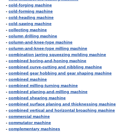
-
cold-forging machine
-
cold-forming machine
-
cold-heading machine
-
cold-sawing machine
-
collecting machine
-
column drilling machine
-
column-and-knee-type machine
-
column-and-knee-type milling machine
-
combination jarring squeezing molding machine
-
combined boring-and-honing machine
-
combined curve-cutting and nibbling machine
-
combined gear hobbing and gear shaping machine
-
combined machine
-
combined milling-turning machine
-
combined planing-and-milling machine
-
combined shearing machine
-
combined surface planing and thicknessing machine
-
combined vertical and horizontal broaching machine
-
commercial machine
-
commutator machine
-
complementary machines