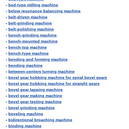
-
bed-type milling machine
-
below resonance balancing machine
-
belt-driven machine
-
belt-grinding machine
-
belt-polishing machine
-
bench-grinding machine
-
bench-mounted machine
-
bench-top machine
-
bench-type machine
-
bending and forming machine
-
bending machine
-
between-centers turning machine
-
bevel gear hobbing machine for spiral bevel gears
-
bevel gear hobbing machine for straight gears
-
bevel gear lapping machine
-
bevel gear making machine
-
bevel gear testing machine
-
bevel grinding machine
-
beveling machine
-
bidirectional broaching machine
-
binding machine