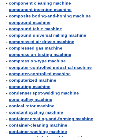
-
component cleaning machine
-
component insertion machine
-
composite boring-and-honing machine
-
compound machine
-
compound table machine
-
compound universal milling machine
-
compressed air driven machine
-
compressed gas machine
-
compression-testing machine
-
compression-type machine
-
computer-controlled industrial machine
-
computer-controlled machine
-
computerized machine
-
computing machine
-
condenser spot-welding machine
-
cone pulley machine
-
conical rotor machine
-
constant cycling machine
-
container erecting-and-forming machine
-
container-cleaning machine
-
container-washing machine