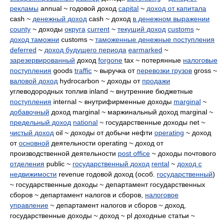
рекламы
annual ~ годовой доход
capital
~
доход от капитала
cash ~
денежный доход
cash ~ доход
в денежном выражении
county
~ доходы
округа
current
~
текущий доход
customs
~
доход таможни
customs ~
таможенные денежные поступления
deferred
~
доход будущего периода
earmarked
~
зарезервированный
доход
forgone
tax ~ потерянные
налоговые
поступления
goods
traffic
~ выручка от
перевозки грузов
gross ~
валовой доход
hydrocarbon ~ доходы от
продажи
углеводородных топлив inland ~ внутренние бюджетные
поступления
internal ~ внутрифирменные доходы
marginal
~
добавочный
доход marginal ~ маржинальный доход marginal ~
предельный доход
national
~ государственные доходы net ~
чистый доход
oil ~ доходы от добычи нефти
operating
~ доход
от
основной
деятельности operating ~ доход от
производственной деятельности
post office
~ доходы почтового
отделения
public ~
государственный доход
rental
~
доход с
недвижимости
revenue годовой доход (особ.
государственный
)
~ государственные доходы ~ департамент государственных
сборов ~ департамент налогов и сборов,
налоговое
управление
~ департамент налогов и сборов ~ доход,
государственные доходы ~ доход ~ pl доходные статьи ~