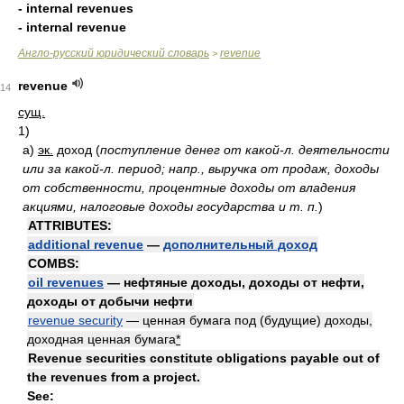
- internal revenues
- internal revenue
Англо-русский юридический словарь
revenue
>
revenue
14
сущ.
1)
а)
эк.
доход
(
поступление денег от какой-л. деятельности
или за какой-л. период; напр., выручка от продаж, доходы
от собственности, процентные доходы от владения
акциями, налоговые доходы государства и т. п.
)
ATTRIBUTES:
additional revenue
—
дополнительный доход
COMBS:
oil revenues
— нефтяные доходы, доходы от нефти,
доходы от добычи нефти
revenue security
— ценная бумага под (будущие) доходы,
доходная ценная бумага
*
Revenue securities constitute obligations payable out of
the revenues from a project.
See: