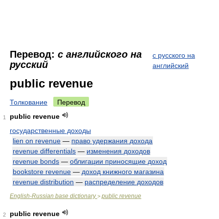
Перевод:
с английского на
с русского на
русский
английский
public revenue
Толкование
Перевод
public revenue
1
государственные доходы
lien on revenue
—
право удержания дохода
revenue differentials
—
изменения доходов
revenue bonds
—
облигации приносящие доход
bookstore revenue
—
доход книжного магазина
revenue distribution
—
распределение доходов
English-Russian base dictionary
public revenue
>
public revenue
2