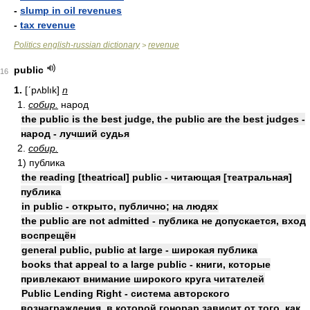
-
slump in oil revenues
-
tax revenue
Politics english-russian dictionary
revenue
>
public
16
1.
[ʹpʌblık]
n
1.
собир.
народ
the public is the best judge, the public are the best judges -
народ - лучший судья
2.
собир.
1) публика
the reading [theatrical] public - читающая [театральная]
публика
in public - открыто, публично; на людях
the public are not admitted - публика не допускается, вход
воспрещён
general public, public at large - широкая публика
books that appeal to a large public - книги, которые
привлекают внимание широкого круга читателей
Public Lending Right - система авторского
вознаграждения, в которой гонорар зависит от того, как