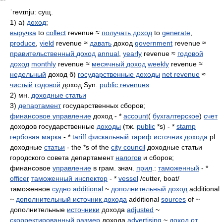
ˈrevɪnju:
сущ.
1) а)
доход
;
выручка
to
collect
revenue ≈
получать доход
to
generate
,
produce
,
yield
revenue ≈
давать
доход
government
revenue ≈
правительственный доход
annual
,
yearly
revenue ≈
годовой
доход
monthly
revenue ≈
месячный доход
weekly
revenue ≈
недельный
доход б)
государственные доходы
net revenue
≈
чистый
годовой
доход Syn:
public revenues
2) мн.
доходные статьи
3)
департамент
государственных сборов;
финансовое управление
доход - *
account
(
бухгалтерское
)
счет
доходов государственные
доходы
(тж.
public
*s) - *
stamp
гербовая марка
- *
tariff
фискальный тариф
источник дохода
pl
доходные
статьи
- the *s of the
city council
доходные статьи
городского совета департамент
налогов
и сборов;
финансовое
управление
в грам. знач.
прил
.:
таможенный
- *
officer
таможенный инспектор
- *
vessel
/cutter, boat/
таможенное
судно
additional
~
дополнительный доход
additional
~
дополнительный источник дохода
additional
sources
of ~
дополнительные
источники
дохода
adjusted
~
скорректированный
размер
дохода
advertising
~
доход от