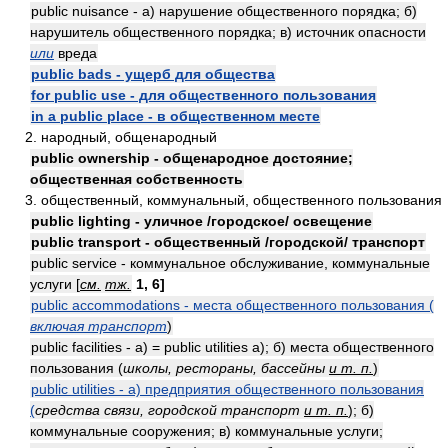
public nuisance - а) нарушение общественного порядка; б)
нарушитель общественного порядка; в) источник опасности
или
вреда
public bads - ущерб для общества
for public use - для общественного пользования
in a public place - в общественном месте
2. народный, общенародный
public ownership - общенародное достояние;
общественная собственность
3. общественный, коммунальный, общественного пользования
public lighting - уличное /городское/ освещение
public transport - общественный /городской/ транспорт
public service - коммунальное обслуживание, коммунальные
услуги [
см.
тж.
1, 6]
public accommodations - места общественного пользования (
включая транспорт
)
public facilities - а) = public utilities а); б) места общественного
пользования (
школы, рестораны, бассейны
и т. п.
)
public utilities - а) предприятия общественного пользования
(
средства связи, городской транспорт
и т. п.
); б)
коммунальные сооружения; в) коммунальные услуги;