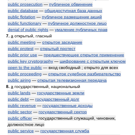
public prosecution
—
публичное обвинение
public database
—
общедоступная база данных
public flotation
—
публичное размещение акций
public functionary
—
публичное должностное лицо
denial of public rights
—
умаление публичных прав
7.
a
открытый, гласный
public meeting
—
открытое заседание
public protest
—
открытый протест
public prior use
—
предшествующее открытое применение
public key cryptography
—
шифрование с открытым ключом
open to the public
— вход свободный ; открыто для всех
public proceeding
—
открытое судебное разбирательство
public airing
—
открытая телевизионная передача
8.
a
государственный, национальный
public lands
—
государственные земли
public debt
—
государственный долг
public revenue
—
государственные доходы
public sector
—
государственный сектор
public officer
— государственный служащий, чиновник,
должностное лицо
public service
—
государственная служба