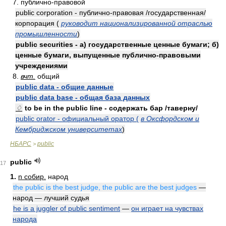
7. публично-правовой
public corporation - публично-правовая /государственная/
корпорация (
руководит национализированной отраслью
промышленности
)
public securities - а) государственные ценные бумаги; б)
ценные бумаги, выпущенные публично-правовыми
учреждениями
8.
вчт.
общий
public data - общие данные
public data base - общая база данных
♢
to be in the public line - содержать бар /таверну/
public orator - официальный оратор (
в Оксфордском и
Кембриджском университетах
)
НБАРС
public
>
public
17
1.
n собир.
народ
the public is the best judge, the public are the best judges
—
народ — лучший судья
he is a juggler of public sentiment
—
он играет на чувствах
народа