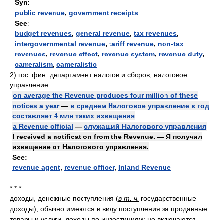
Syn:
public revenue
,
government receipts
See:
budget revenues
,
general revenue
,
tax revenues
,
intergovernmental revenue
,
tariff revenue
,
non-tax
revenues
,
revenue effect
,
revenue system
,
revenue duty
,
cameralism
,
cameralistic
2)
гос. фин.
департамент налогов и сборов, налоговое
управление
on average the Revenue produces four million of these
notices a year
—
в среднем Налоговое управление в год
составляет 4 млн таких извещения
a Revenue official
—
служащий Налогового управления
I received a notification from the Revenue. — Я получил
извещение от Налогового управления.
See:
revenue agent
,
revenue officer
,
Inland Revenue
* * *
доходы, денежные поступления (
в т. ч.
государственные
доходы); обычно имеются в виду поступления за проданные
товары и услуги, доходы по инвестициям; не включаются