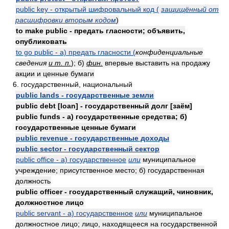
public key - открытый шифровальный код (
защищённый от
расшифровки вторым кодом
)
to make public - предать гласности; объявить,
опубликовать
to go public - а) предать гласности (
конфиденциальные
сведения
и т. п.
); б)
фин.
впервые выставить на продажу
акции и ценные бумаги
6. государственный, национальный
public lands - государственные земли
public debt [loan] - государственный долг [заём]
public funds - а) государственные средства; б)
государственные ценные бумаги
public revenue - государственные доходы
public sector - государственный сектор
public office - а) государственное
или
муниципальное
учреждение; присутственное место; б) государственная
должность
public officer - государственный служащий, чиновник,
должностное лицо
public servant - а) государственное
или
муниципальное
должностное лицо; лицо, находящееся на государственной