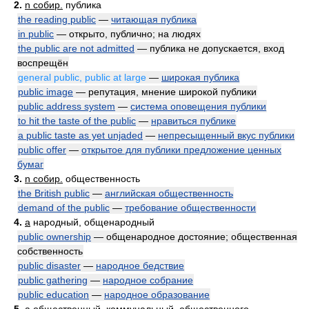
2.
n собир.
публика
the reading public
—
читающая публика
in public
— открыто, публично; на людях
the public are not admitted
— публика не допускается, вход
воспрещён
general public, public at large
—
широкая публика
public image
— репутация, мнение широкой публики
public address system
—
система оповещения публики
to hit the taste of the public
—
нравиться публике
a public taste as yet unjaded
—
непресыщенный вкус публики
public offer
—
открытое для публики предложение ценных
бумаг
3.
n собир.
общественность
the British public
—
английская общественность
demand of the public
—
требование общественности
4.
a
народный, общенародный
public ownership
— общенародное достояние; общественная
собственность
public disaster
—
народное бедствие
public gathering
—
народное собрание
public education
—
народное образование