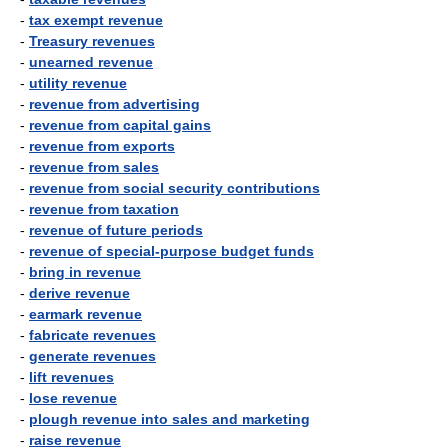
-
tax exempt revenue
-
Treasury revenues
-
unearned revenue
-
utility revenue
-
revenue from advertising
-
revenue from capital gains
-
revenue from exports
-
revenue from sales
-
revenue from social security contributions
-
revenue from taxation
-
revenue of future periods
-
revenue of special-purpose budget funds
-
bring in revenue
-
derive revenue
-
earmark revenue
-
fabricate revenues
-
generate revenues
-
lift revenues
-
lose revenue
-
plough revenue into sales and marketing
-
raise revenue