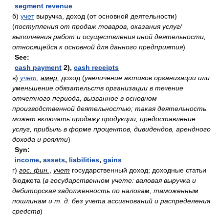
segment revenue
б)
учет
выручка, доход (от основной деятельности)
(
поступления от продаж товаров, оказания услуг/
выполнения работ и осуществления иной деятельности,
относящейся к основной для данного предприятия
)
See:
cash payment
2),
cash receipts
в)
учет
,
амер.
доход
(
увеличение активов организации или
уменьшение обязательств организации в течение
отчетного периода, вызванное в основном
производственной деятельностью; такая деятельность
может включать продажу продукции, предоставление
услуг, прибыль в форме процентов, дивидендов, арендного
дохода и роялти
)
Syn:
income
,
assets
,
liabilities
,
gains
г)
гос. фин.
,
учет
государственный доход; доходные статьи
бюджета
(
в государственном учете: валовая выручка и
дебиторская задолженность по налогам, таможенным
пошлинам и т. д. без учета ассигнований и распределения
средств
)