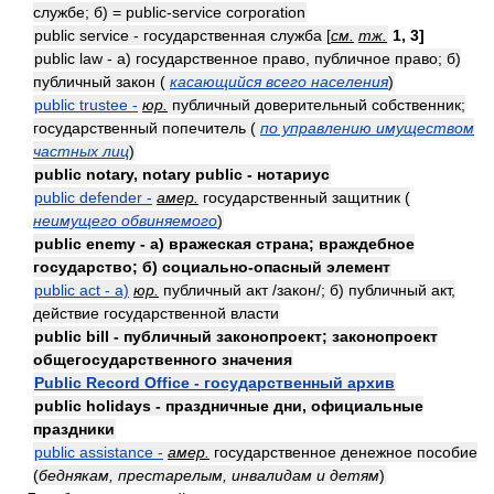
службе; б) = public-service corporation
public service - государственная служба [
см.
тж.
1, 3]
public law - а) государственное право, публичное право; б)
публичный закон (
касающийся всего населения
)
public trustee -
юр.
публичный доверительный собственник;
государственный попечитель (
по управлению имуществом
частных лиц
)
public notary, notary public - нотариус
public defender -
амер.
государственный защитник (
неимущего обвиняемого
)
public enemy - а) вражеская страна; враждебное
государство; б) социально-опасный элемент
public act - а)
юр.
публичный акт /закон/; б) публичный акт,
действие государственной власти
public bill - публичный законопроект; законопроект
общегосударственного значения
Public Record Office - государственный архив
public holidays - праздничные дни, официальные
праздники
public assistance -
амер.
государственное денежное пособие
(
беднякам, престарелым, инвалидам и детям
)