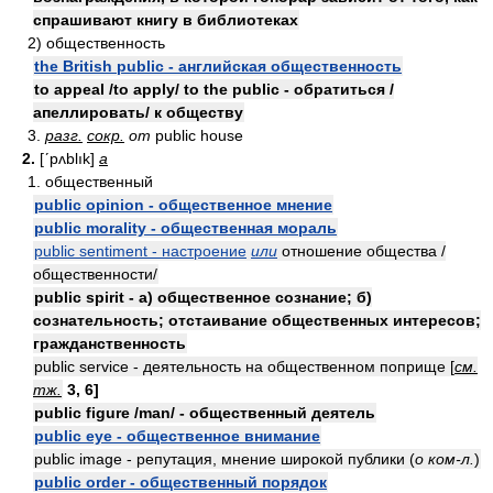
спрашивают книгу в библиотеках
2) общественность
the British public - английская общественность
to appeal /to apply/ to the public - обратиться /
апеллировать/ к обществу
3.
разг.
сокр.
от
public house
2.
[ʹpʌblık]
a
1. общественный
public opinion - общественное мнение
public morality - общественная мораль
public sentiment - настроение
или
отношение общества /
общественности/
public spirit - а) общественное сознание; б)
сознательность; отстаивание общественных интересов;
гражданственность
public service - деятельность на общественном поприще [
см.
тж.
3, 6]
public figure /man/ - общественный деятель
public eye - общественное внимание
public image - репутация, мнение широкой публики (
о ком-л.
)
public order - общественный порядок