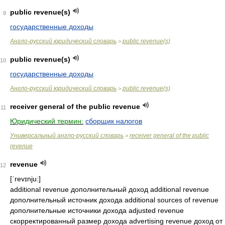
public revenue(s)
9
государственные доходы
Англо-русский юридический словарь
public revenue(s)
>
public revenue(s)
10
государственные доходы
Англо-русский юридический словарь
public revenue(s)
>
receiver general of the public revenue
11
Юридический термин:
сборщик налогов
Универсальный англо-русский словарь
receiver general of the public
>
revenue
revenue
12
[ˈrevɪnju:]
additional revenue дополнительный доход additional revenue
дополнительный источник дохода additional sources of revenue
дополнительные источники дохода adjusted revenue
скорректированный размер дохода advertising revenue доход от