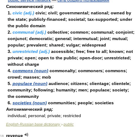
public service network
—
сеть общего пользования
Синонимический ряд:
1.
civic (adj.)
civic; civil; governmental; national; owned by
the state; publicly-financed; societal; tax-supported; under
the public domain
2.
communal (adj.)
collective; common; communal; conjoint;
conjunct; democratic; general; intermutual; joint; mutual;
popular; prevalent; shared; vulgar; widespread
3.
unrestricted (adj.)
accessible; free; free to all; known; not
private; open; open to the public; open-door; unrestricted;
without charge
4.
commons (noun)
commonalty; commoners; commons;
crowd; masses; mob
5.
populace (noun)
audience; citizens; clientage; clientele;
community; following; humanity; men; populace; society;
the community
6.
societies (noun)
communities; people; societies
Антонимический ряд:
individual; personal; private; restricted
English-Russian base dictionary
public
>
revenue
18