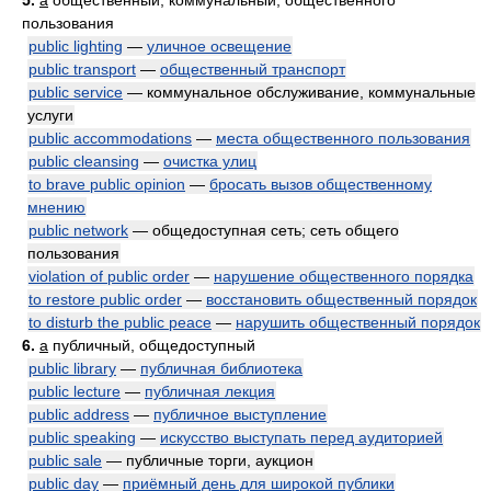
5.
a
общественный, коммунальный, общественного
пользования
public lighting
—
уличное освещение
public transport
—
общественный транспорт
public service
— коммунальное обслуживание, коммунальные
услуги
public accommodations
—
места общественного пользования
public cleansing
—
очистка улиц
to brave public opinion
—
бросать вызов общественному
мнению
public network
— общедоступная сеть; сеть общего
пользования
violation of public order
—
нарушение общественного порядка
to restore public order
—
восстановить общественный порядок
to disturb the public peace
—
нарушить общественный порядок
6.
a
публичный, общедоступный
public library
—
публичная библиотека
public lecture
—
публичная лекция
public address
—
публичное выступление
public speaking
—
искусство выступать перед аудиторией
public sale
— публичные торги, аукцион
public day
—
приёмный день для широкой публики