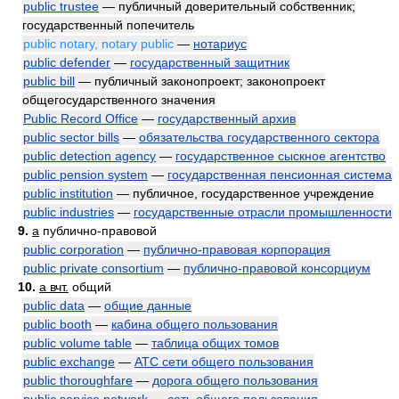
public trustee
— публичный доверительный собственник;
государственный попечитель
public notary, notary public
—
нотариус
public defender
—
государственный защитник
public bill
— публичный законопроект; законопроект
общегосударственного значения
Public Record Office
—
государственный архив
public sector bills
—
обязательства государственного сектора
public detection agency
—
государственное сыскное агентство
public pension system
—
государственная пенсионная система
public institution
— публичное, государственное учреждение
public industries
—
государственные отрасли промышленности
9.
a
публично-правовой
public corporation
—
публично-правовая корпорация
public private consortium
—
публично-правовой консорциум
10.
a вчт.
общий
public data
—
общие данные
public booth
—
кабина общего пользования
public volume table
—
таблица общих томов
public exchange
—
АТС сети общего пользования
public thoroughfare
—
дорога общего пользования