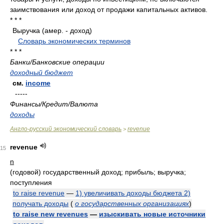
заимствования или доход от продажи капитальных активов.
* * *
Выручка (амер. - доход)
.
.
Словарь экономических терминов
.
* * *
Банки/Банковские операции
доходный бюджет
см.
income
-----
Финансы/Кредит/Валюта
доходы
Англо-русский экономический словарь
revenue
>
revenue
15
n
(годовой) государственный доход; прибыль; выручка;
поступления
to raise revenue
—
1) увеличивать доходы бюджета 2)
получать доходы
(
о государственных организациях
)
to raise new revenues
—
изыскивать новые источники