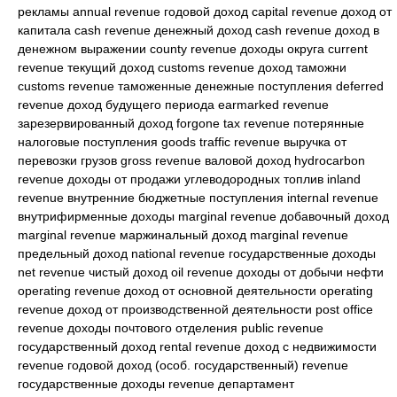
рекламы annual revenue годовой доход capital revenue доход от
капитала cash revenue денежный доход cash revenue доход в
денежном выражении county revenue доходы округа current
revenue текущий доход customs revenue доход таможни
customs revenue таможенные денежные поступления deferred
revenue доход будущего периода earmarked revenue
зарезервированный доход forgone tax revenue потерянные
налоговые поступления goods traffic revenue выручка от
перевозки грузов gross revenue валовой доход hydrocarbon
revenue доходы от продажи углеводородных топлив inland
revenue внутренние бюджетные поступления internal revenue
внутрифирменные доходы marginal revenue добавочный доход
marginal revenue маржинальный доход marginal revenue
предельный доход national revenue государственные доходы
net revenue чистый доход oil revenue доходы от добычи нефти
operating revenue доход от основной деятельности operating
revenue доход от производственной деятельности post office
revenue доходы почтового отделения public revenue
государственный доход rental revenue доход с недвижимости
revenue годовой доход (особ. государственный) revenue
государственные доходы revenue департамент