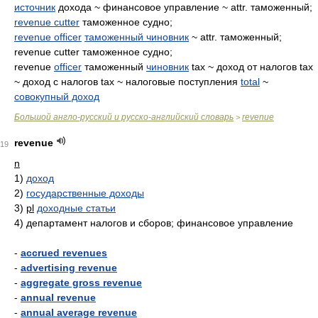
источник
дохода ~ финансовое управление ~ attr. таможенный;
revenue cutter
таможенное судно;
revenue officer
таможенный чиновник
~ attr. таможенный;
revenue cutter таможенное судно;
revenue
officer
таможенный
чиновник
tax ~ доход от налогов tax
~ доход с налогов tax ~ налоговые поступления
total
~
совокупный доход
Большой англо-русский и русско-английский словарь
revenue
>
revenue
19
n
1)
доход
2)
государственные доходы
3)
pl
доходные статьи
4)
департамент налогов и сборов; финансовое управление
-
accrued revenues
-
advertising revenue
-
aggregate gross revenue
-
annual revenue
-
annual average revenue