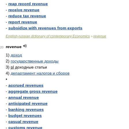
-
reap record revenue
-
receive revenue
-
reduce tax revenue
-
report revenue
-
subsidize with revenues from exports
English-russian dctionary of contemporary Economics
revenue
>
revenue
20
1)
доход
2)
государственные доходы
3)
pl
доходные статьи
4)
департамент налогов и сборов
•
-
accrued revenues
-
aggregate gross revenue
-
annual revenue
-
anticipated revenue
-
banking revenues
-
budget revenues
-
casual revenue
-
customs revenue