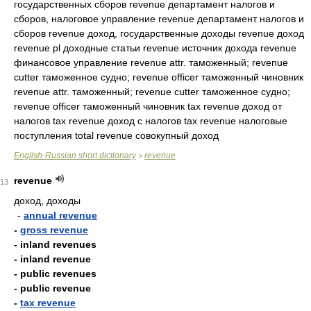
государственных сборов revenue департамент налогов и
сборов, налоговое управление revenue департамент налогов и
сборов revenue доход, государственные доходы revenue доход
revenue pl доходные статьи revenue источник дохода revenue
финансовое управление revenue attr. таможенный; revenue
cutter таможенное судно; revenue officer таможенный чиновник
revenue attr. таможенный; revenue cutter таможенное судно;
revenue officer таможенный чиновник tax revenue доход от
налогов tax revenue доход с налогов tax revenue налоговые
поступления total revenue совокупный доход
English-Russian short dictionary
revenue
>
revenue
13
доход, доходы
-
annual revenue
-
gross revenue
- inland revenues
- inland revenue
- public revenues
- public revenue
-
tax revenue