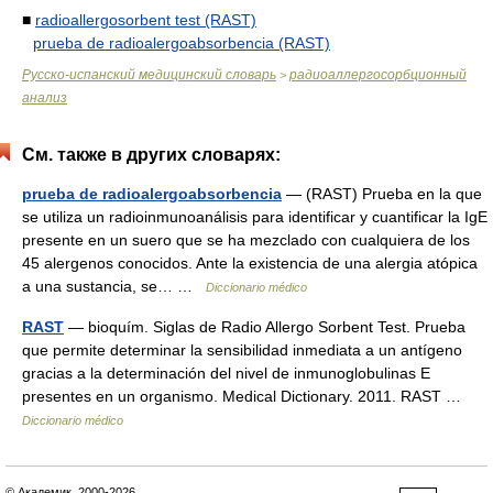
■
radioallergosorbent test (RAST)
prueba de radioalergoabsorbencia (RAST)
Русско-испанский медицинский словарь
радиоаллергосорбционный
>
анализ
См. также в других словарях:
prueba de radioalergoabsorbencia
— (RAST) Prueba en la que
se utiliza un radioinmunoanálisis para identificar y cuantificar la IgE
presente en un suero que se ha mezclado con cualquiera de los
45 alergenos conocidos. Ante la existencia de una alergia atópica
a una sustancia, se… …
Diccionario médico
RAST
— bioquím. Siglas de Radio Allergo Sorbent Test. Prueba
que permite determinar la sensibilidad inmediata a un antígeno
gracias a la determinación del nivel de inmunoglobulinas E
presentes en un organismo. Medical Dictionary. 2011. RAST …
Diccionario médico
© Академик, 2000-2026