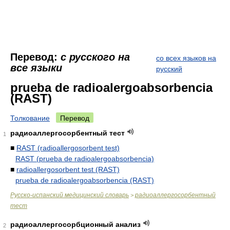
Перевод:
с русского на
со всех языков на
все языки
русский
prueba de radioalergoabsorbencia
(RAST)
Толкование
Перевод
радиоаллергосорбентный тест
1
■
RAST (radioallergosorbent test)
RAST (prueba de radioalergoabsorbencia)
■
radioallergosorbent test (RAST)
prueba de radioalergoabsorbencia (RAST)
Русско-испанский медицинский словарь
радиоаллергосорбентный
>
тест
радиоаллергосорбционный анализ
2