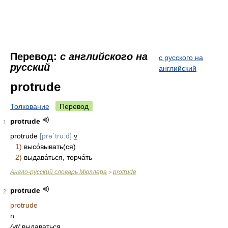
Перевод:
с английского на
с русского на
русский
английский
protrude
Толкование
Перевод
protrude
1
protrude
[prəˊtru:d]
v
1)
высо́вывать(ся)
2)
выдава́ться, торча́ть
Англо-русский словарь Мюллера
protrude
>
protrude
2
protrude
n
/vt/
выдаваться