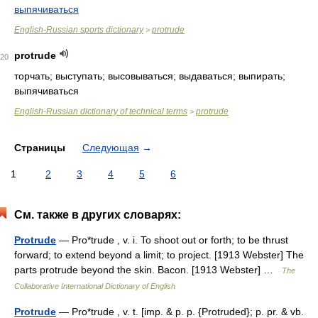
выпячиваться
English-Russian sports dictionary
protrude
>
protrude
20
торчать; выступать; высовываться; выдаваться; выпирать;
выпячиваться
English-Russian dictionary of technical terms
protrude
>
Страницы
Следующая
→
1
2
3
4
5
6
См. также в других словарях:
Protrude
— Pro*trude , v. i. To shoot out or forth; to be thrust
forward; to extend beyond a limit; to project. [1913 Webster] The
parts protrude beyond the skin. Bacon. [1913 Webster] …
The
Collaborative International Dictionary of English
Protrude
— Pro*trude , v. t. [imp. & p. p. {Protruded}; p. pr. & vb.