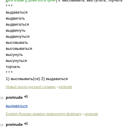
[
pro·trude || prəʊ'truːd /prə-
]
v.
высовывать; выступать, торчать
* * *
выдаваться
выдвигать
выдвигаться
выдвинуть
выдвинуться
высовывать
высовываться
высунуть
высунуться
торчать
* * *
1) высовывать(ся) 2) выдаваться
Новый англо-русский словарь
protrude
>
protrude
18
выдаваться
English-Russian aviation meteorology dictionary
protrude
>
protrude
19