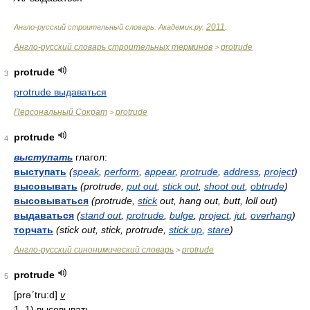
2011
Англо-русский строительный словарь
.
Академик.ру
.
.
Англо-русский словарь строительных терминов
protrude
>
protrude
3
protrude выдаваться
Персональный Сократ
protrude
>
protrude
4
выступать
глагол:
выступать
(
speak
,
perform
,
appear
,
protrude
,
address
,
project
)
высовывать
(protrude,
put out
,
stick out
,
shoot out
,
obtrude
)
высовываться
(protrude,
stick
out, hang out, butt, loll out)
выдаваться
(
stand out
,
protrude
,
bulge
,
project
,
jut
,
overhang
)
торчать
(stick out, stick, protrude,
stick up
,
stare
)
Англо-русский синонимический словарь
protrude
>
protrude
5
[prəʹtru:d]
v
1. 1) высовывать