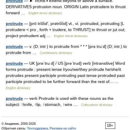
protrude
— ► VERB ▪ extend beyond or above a surface.
DERIVATIVES protrusion noun. ORIGIN Latin protrudere to thrust
forward …
English terms dictionary
protrude
— [prō tro͞od′, prətro͞od] vt., vi. protruded, protruding [L
protrudere < pro , forth + trudere, to THRUST] to thrust or jut out;
project protrudent adj …
English World dictionary
protrude
— v. (D; intr.) to protrude from * * * [prə truːd] (D; intr.) to
protrude from …
Combinatory dictionary
protrude
— UK [prəˈtruːd] / US [prəˈtrud] verb [intransitive] Word
forms protrude : present tense I/you/we/they protrude he/she/it
protrudes present participle protruding past tense protruded past
participle protruded to be further forward than the rest of… …
English dictionary
protrude
— verb Protrude is used with these nouns as the
subject: ↑knife, ↑lip, ↑stomach, ↑wire …
Collocations dictionary
© Академик, 2000-2026
18+
Обратная связь:
Техподдержка
,
Реклама на сайте