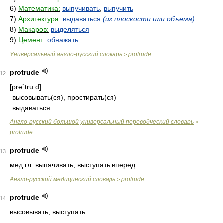
6)
Математика:
выпучивать
,
выпучить
7)
Архитектура:
выдаваться
(из плоскости или объема)
8)
Макаров:
выделяться
9)
Цемент:
обнажать
Универсальный англо-русский словарь
protrude
>
protrude
12
[prə`truːd]
высовывать(ся), простирать(ся)
выдаваться
Англо-русский большой универсальный переводческий словарь
>
protrude
protrude
13
мед.
гл.
выпячивать; выступать вперед
Англо-русский медицинский словарь
protrude
>
protrude
14
высовывать; выступать