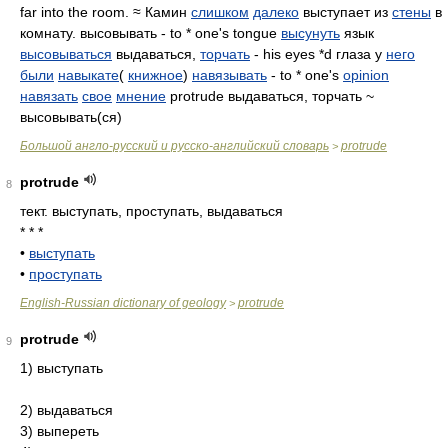
far into the room. ≈ Камин
слишком
далеко
выступает из
стены
в
комнату. высовывать - to * one's tongue
высунуть
язык
высовываться
выдаваться,
торчать
- his eyes *d глаза у
него
были
навыкате
(
книжное
)
навязывать
- to * one's
opinion
навязать
свое
мнение
protrude выдаваться, торчать ~
высовывать(ся)
Большой англо-русский и русско-английский словарь
protrude
>
protrude
8
тект. выступать, проступать, выдаваться
* * *
•
выступать
•
проступать
English-Russian dictionary of geology
protrude
>
protrude
9
1) выступать
2) выдаваться
3) выпереть