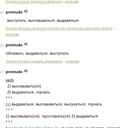
English-russian biological dictionary
protrude
>
protrude
15
выступать, высовываться, выдаваться.
English-Russian dictionary of terms for geological exploration drilling
>
protrude
protrude
16
обнажать; выдаваться; выступать
Англо-русский словарь дорожника
protrude
>
protrude
17
verb
1)
высовывать(ся)
2)
выдаваться, торчать
* * *
(v)
выдаваться; высовываться; высунуться; торчать
* * *
1) высовывать(ся), простирать(ся) 2) выдаваться
* * *