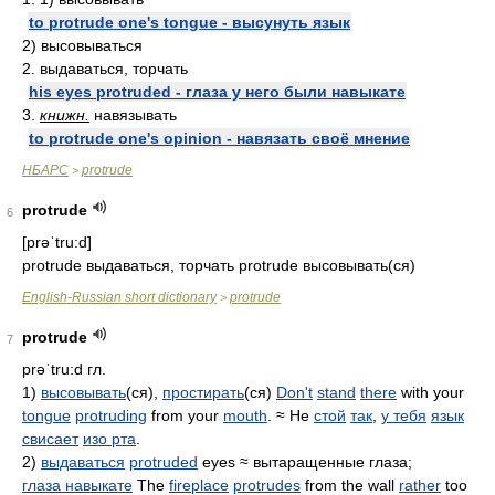
to protrude one's tongue - высунуть язык
2) высовываться
2. выдаваться, торчать
his eyes protruded - глаза у него были навыкате
3.
книжн.
навязывать
to protrude one's opinion - навязать своё мнение
НБАРС
protrude
>
protrude
6
[prəˈtru:d]
protrude выдаваться, торчать protrude высовывать(ся)
English-Russian short dictionary
protrude
>
protrude
7
prəˈtru:d
гл.
1)
высовывать
(ся),
простирать
(ся)
Don't
stand
there
with your
tongue
protruding
from your
mouth
. ≈ Не
стой
так
,
у тебя
язык
свисает
изо рта
.
2)
выдаваться
protruded
eyes ≈ вытаращенные глаза;
глаза навыкате
The
fireplace
protrudes
from the wall
rather
too