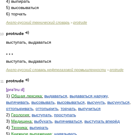
4) выпирать
5) высовываться
6) торчать
Англо-русский технический словарь
protrude
>
protrude
10
выступать, выдаваться
* * *
выступать, выдаваться
Англо-русский словарь нефтегазовой промышленности
protrude
>
protrude
11
[prə'truːd]
1)
Общая лексика:
выдаваться
,
выдаваться наружу
,
выпячивать
,
высовывать
,
высовываться
,
высунуть
,
высунуться
,
оттопыривать
,
оттопырить
,
торчать
,
выпучиться
2)
Геология:
выступать
,
проступать
3)
Медицина:
выбухать
,
выпячиваться
,
выступать вперёд
4)
Техника:
выпирать
5)
Книжное выражение:
навязывать