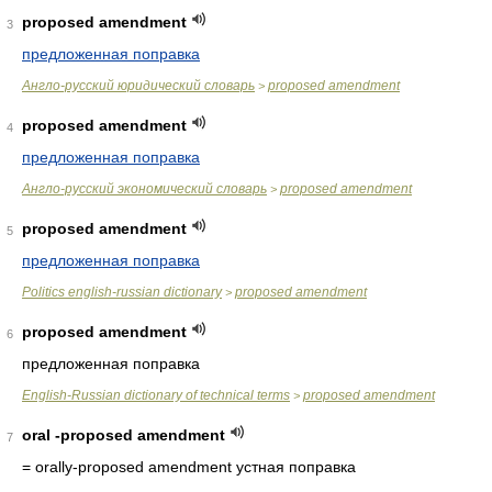
proposed amendment
3
предложенная поправка
Англо-русский юридический словарь
proposed amendment
>
proposed amendment
4
предложенная поправка
Англо-русский экономический словарь
proposed amendment
>
proposed amendment
5
предложенная поправка
Politics english-russian dictionary
proposed amendment
>
proposed amendment
6
предложенная поправка
English-Russian dictionary of technical terms
proposed amendment
>
oral -proposed amendment
7
= orally-proposed amendment
устная поправка