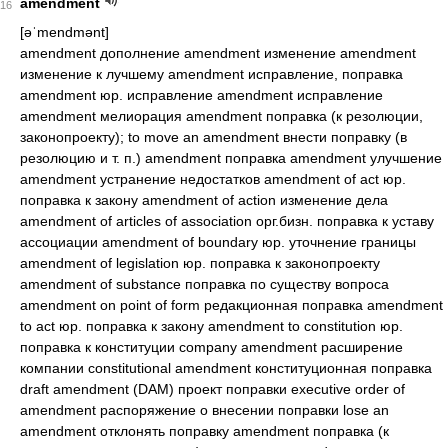
amendment
16
[əˈmendmənt]
amendment дополнение amendment изменение amendment
изменение к лучшему amendment исправление, поправка
amendment юр. исправление amendment исправление
amendment мелиорация amendment поправка (к резолюции,
законопроекту); to move an amendment внести поправку (в
резолюцию и т. п.) amendment поправка amendment улучшение
amendment устранение недостатков amendment of act юр.
поправка к закону amendment of action изменение дела
amendment of articles of association орг.бизн. поправка к уставу
ассоциации amendment of boundary юр. уточнение границы
amendment of legislation юр. поправка к законопроекту
amendment of substance поправка по существу вопроса
amendment on point of form редакционная поправка amendment
to act юр. поправка к закону amendment to constitution юр.
поправка к конституции company amendment расширение
компании constitutional amendment конституционная поправка
draft amendment (DAM) проект поправки executive order of
amendment распоряжение о внесении поправки lose an
amendment отклонять поправку amendment поправка (к