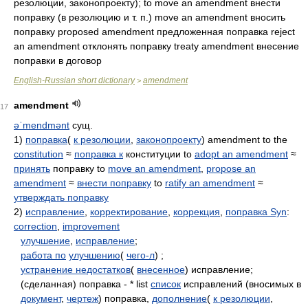
резолюции, законопроекту); to move an amendment внести
поправку (в резолюцию и т. п.) move an amendment вносить
поправку proposed amendment предложенная поправка reject
an amendment отклонять поправку treaty amendment внесение
поправки в договор
English-Russian short dictionary
amendment
>
amendment
17
əˈmendmənt
сущ.
1)
поправка
(
к резолюции
,
законопроекту
) amendment to the
constitution
≈
поправка к
конституции to
adopt an amendment
≈
принять
поправку to
move an amendment
,
propose an
amendment
≈
внести поправку
to
ratify an amendment
≈
утверждать поправку
2)
исправление
,
корректирование
,
коррекция
,
поправка Syn
:
correction
,
improvement
улучшение
,
исправление
;
работа по
улучшению
(
чего-л
) ;
устранение недостатков
(
внесенное
) исправление;
(сделанная) поправка - * list
список
исправлений (вносимых в
документ
,
чертеж
) поправка,
дополнение
(
к резолюции
,