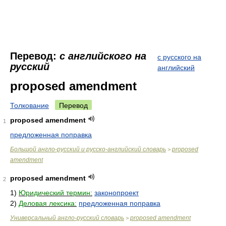
Перевод:
с английского на
с русского на
русский
английский
proposed amendment
Толкование
Перевод
proposed amendment
1
предложенная поправка
Большой англо-русский и русско-английский словарь
proposed
>
amendment
proposed amendment
2
1)
Юридический термин:
законопроект
2)
Деловая лексика:
предложенная поправка
Универсальный англо-русский словарь
proposed amendment
>