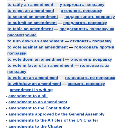
to ratify an amendment
—
утверждать поправку
to reject an amendment
—
отклонять поправку
to second an amendment
—
поддерживать поправку
to submit an amendment
—
предлагать поправку
to table an amendment
—
представлять поправку на
рассмотрение
to turn down an amendment
—
отклонять поправку
to vote against an amendment
—
голосовать против
поправки
to vote down an amendment
—
отклонять поправку
to vote in favor of an amendment
—
голосовать за
поправку
to vote on an amendment
—
голосовать по поправке
to withdraw an amendment
—
снимать поправку
-
amendment in writing
-
amendment to a bill
-
amendment to an amendment
-
amendment to the Constitution
-
amendments approved by the General Assembly
-
amendments to the Articles of the UN Charter
-
amendments to the Charter