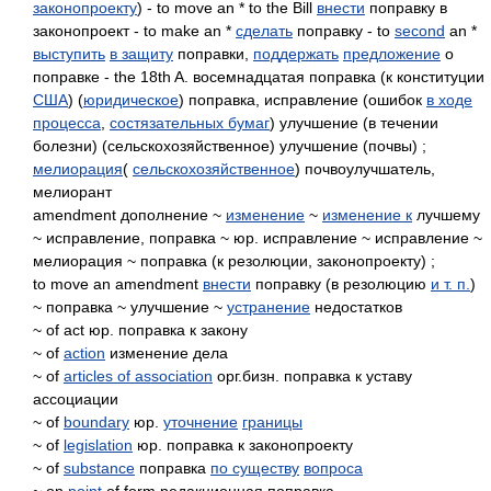
законопроекту
) - to move an * to the Bill
внести
поправку в
законопроект - to make an *
сделать
поправку - to
second
an *
выступить
в защиту
поправки,
поддержать
предложение
о
поправке - the 18th A. восемнадцатая поправка (к конституции
США
) (
юридическое
) поправка, исправление (ошибок
в ходе
процесса
,
состязательных бумаг
) улучшение (в течении
болезни) (сельскохозяйственное) улучшение (почвы) ;
мелиорация
(
сельскохозяйственное
) почвоулучшатель,
мелиорант
amendment дополнение ~
изменение
~
изменение к
лучшему
~ исправление, поправка ~ юр. исправление ~ исправление ~
мелиорация ~ поправка (к резолюции, законопроекту) ;
to move an amendment
внести
поправку (в резолюцию
и т. п.
)
~ поправка ~ улучшение ~
устранение
недостатков
~ of act юр. поправка к закону
~ of
action
изменение дела
~ of
articles of association
орг.бизн. поправка к уставу
ассоциации
~ of
boundary
юр.
уточнение
границы
~ of
legislation
юр. поправка к законопроекту
~ of
substance
поправка
по существу
вопроса