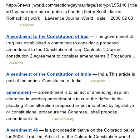
http://6news.ljworld.com/section/gaymarriage/storypr/195146 | title
= Gay marriage ban in public s hands | first = Scott | last =
Rothschild | work = Lawrence Journal World | date = 2006 02 03 |
… …
Wikipedia
Amendment to the Constitution of Iraq
— The government of
Iraq has established a committee to consider a proposed
amendment to the Constitution of Iraq. Contents 1 Current
constitution 2 Agreement to consider amendments 3 Procedure …
Wikipedia
Amendment of the Constitution of India
— India This article is
part of the series: Constitution of India …
Wikipedia
amendment
— amend·ment n 1: an act of amending; esp: an
alteration in wording amendment s to cure the defect in the
pleading 2: an alteration proposed or put into effect by legislative
or constitutional procedure the Congress...shall propose
amendment s to… …
Law dictionary
Amendment 46
— is a proposed initiative on the Colorado ballot
for 2008. If ratified, Article II of the Colorado Constitution would