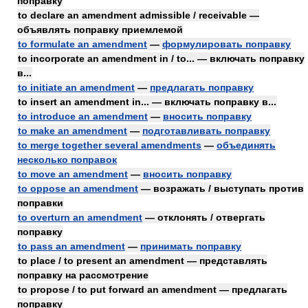
поправку
to declare an amendment admissible / receivable —
объявлять поправку приемлемой
to formulate an amendment
—
формулировать поправку
to incorporate an amendment in / to... — включать поправку
в...
to initiate an amendment
—
предлагать поправку
to insert an amendment in... — включать поправку в...
to introduce an amendment
—
вносить поправку
to make an amendment
—
подготавливать поправку
to merge together several amendments
—
объединять
несколько поправок
to move an amendment
—
вносить поправку
to oppose an amendment
— возражать / выступать против
поправки
to overturn an amendment
— отклонять / отвергать
поправку
to pass an amendment
—
принимать поправку
to place / to present an amendment — представлять
поправку на рассмотрение
to propose / to put forward an amendment — предлагать
поправку