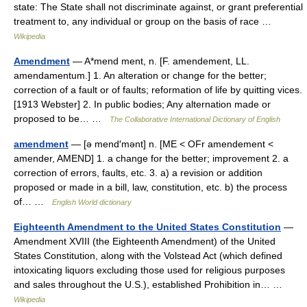
state: The State shall not discriminate against, or grant preferential
treatment to, any individual or group on the basis of race …
Wikipedia
Amendment
— A*mend ment, n. [F. amendement, LL.
amendamentum.] 1. An alteration or change for the better;
correction of a fault or of faults; reformation of life by quitting vices.
[1913 Webster] 2. In public bodies; Any alternation made or
proposed to be… …
The Collaborative International Dictionary of English
amendment
— [ə mend′mənt] n. [ME < OFr amendement <
amender, AMEND] 1. a change for the better; improvement 2. a
correction of errors, faults, etc. 3. a) a revision or addition
proposed or made in a bill, law, constitution, etc. b) the process
of… …
English World dictionary
Eighteenth Amendment to the United States Constitution
—
Amendment XVIII (the Eighteenth Amendment) of the United
States Constitution, along with the Volstead Act (which defined
intoxicating liquors excluding those used for religious purposes
and sales throughout the U.S.), established Prohibition in… …
Wikipedia