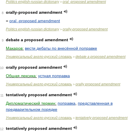
Politics english-russian dictionary
oral -proposed amendment
>
orally-proposed amendment
8
=
oral -proposed amendment
Politics english-russian dictionary
orally-proposed amendment
>
debate a proposed amendment
9
Макаров:
вести дебаты по внесённой поправке
Универсальный англо-русский словарь
debate a proposed amendment
>
orally proposed amendment
10
Общая лексика:
устная поправка
Универсальный англо-русский словарь
orally proposed amendment
>
tentatively proposed amendment
11
Дипломатический термин:
поправка
,
представленная в
предварительном порядке
Универсальный англо-русский словарь
tentatively proposed amendment
>
tentatively proposed amendment
12