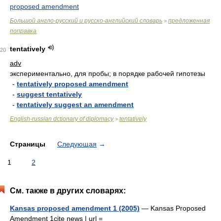
proposed amendment
Большой англо-русский и русско-английский словарь
предложенная
>
поправка
tentatively
20
adv
экспериментально, для пробы; в порядке рабочей гипотезы
-
tentatively proposed amendment
-
suggest tentatively
-
tentatively suggest an amendment
English-russian dctionary of diplomacy
tentatively
>
Страницы
Следующая
→
1
2
См. также в других словарях:
Kansas proposed amendment 1 (2005)
— Kansas Proposed
Amendment 1cite news | url =