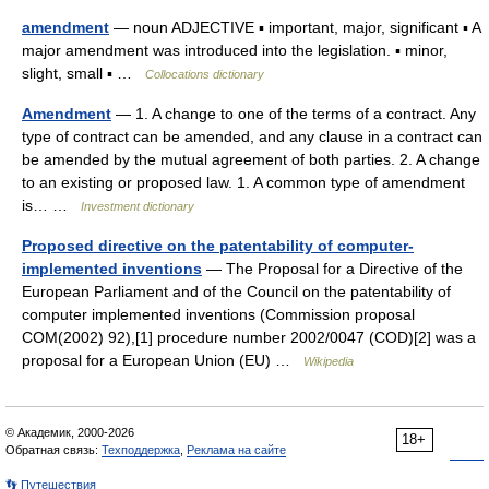
amendment
— noun ADJECTIVE ▪ important, major, significant ▪ A
major amendment was introduced into the legislation. ▪ minor,
slight, small ▪ …
Collocations dictionary
Amendment
— 1. A change to one of the terms of a contract. Any
type of contract can be amended, and any clause in a contract can
be amended by the mutual agreement of both parties. 2. A change
to an existing or proposed law. 1. A common type of amendment
is… …
Investment dictionary
Proposed directive on the patentability of computer-
implemented inventions
— The Proposal for a Directive of the
European Parliament and of the Council on the patentability of
computer implemented inventions (Commission proposal
COM(2002) 92),[1] procedure number 2002/0047 (COD)[2] was a
proposal for a European Union (EU) …
Wikipedia
© Академик, 2000-2026
18+
Обратная связь:
Техподдержка
,
Реклама на сайте
👣 Путешествия