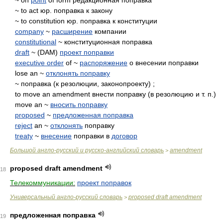
~ on
point
of form редакционная поправка
~ to act юр. поправка к закону
~ to constitution юр. поправка к конституции
company
~
расширение
компании
constitutional
~ конституционная поправка
draft
~ (DAM)
проект поправки
executive order
of ~
распоряжение
о внесении поправки
lose an ~
отклонять поправку
~ поправка (к резолюции, законопроекту) ;
to move an amendment внести поправку (в резолюцию и т. п.)
move an ~
вносить поправку
proposed
~
предложенная поправка
reject
an ~
отклонять
поправку
treaty
~
внесение
поправки в
договор
Большой англо-русский и русско-английский словарь
amendment
>
proposed draft amendment
18
Телекоммуникации:
проект поправок
Универсальный англо-русский словарь
proposed draft amendment
>
предложенная поправка
19