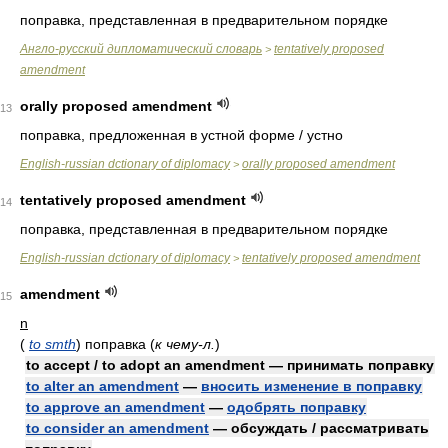
поправка, представленная в предварительном порядке
Англо-русский дипломатический словарь
tentatively proposed
>
amendment
orally proposed amendment
13
поправка, предложенная в устной форме / устно
English-russian dctionary of diplomacy
orally proposed amendment
>
tentatively proposed amendment
14
поправка, представленная в предварительном порядке
English-russian dctionary of diplomacy
tentatively proposed amendment
>
amendment
15
n
(
to smth
)
поправка
(
к чему-л.
)
to accept / to adopt an amendment — принимать поправку
to alter an amendment
—
вносить изменение в поправку
to approve an amendment
—
одобрять поправку
to consider an amendment
— обсуждать / рассматривать