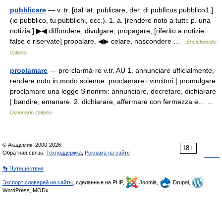
pubblicare
— v. tr. [dal lat. publicare, der. di publĭcus pubblico1 ]
(io pùbblico, tu pùbblichi, ecc.). 1. a. [rendere noto a tutti: p. una
notizia ] ▶◀ diffondere, divulgare, propagare, [riferito a notizie
false e riservate] propalare. ◀▶ celare, nascondere …
Enciclopedia
Italiana
proclamare
— pro·cla·mà·re v.tr. AU 1. annunciare ufficialmente,
rendere noto in modo solenne: proclamare i vincitori | promulgare:
proclamare una legge Sinonimi: annunciare, decretare, dichiarare
| bandire, emanare. 2. dichiarare, affermare con fermezza e… …
Dizionario italiano
© Академик, 2000-2026
18+
Обратная связь:
Техподдержка
,
Реклама на сайте
👣 Путешествия
Экспорт словарей на сайты
, сделанные на PHP,
Joomla,
Drupal,
WordPress, MODx.