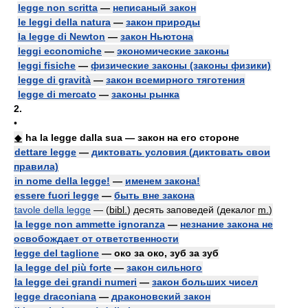
legge non scritta
—
неписаный закон
le leggi della natura
—
закон природы
la legge di Newton
—
закон Ньютона
leggi economiche
—
экономические законы
leggi fisiche
—
физические законы (законы физики)
legge di gravità
—
закон всемирного тяготения
legge di mercato
—
законы рынка
2.
•
◆
ha la legge dalla sua — закон на его стороне
dettare legge
—
диктовать условия (диктовать свои
правила)
in nome della legge!
—
именем закона!
essere fuori legge
—
быть вне закона
tavole della legge
— (
bibl.
) десять заповедей (декалог
m.
)
la legge non ammette ignoranza
—
незнание закона не
освобождает от ответственности
legge del taglione
— око за око, зуб за зуб
la legge del più forte
—
закон сильного
la legge dei grandi numeri
—
закон больших чисел
legge draconiana
—
драконовский закон