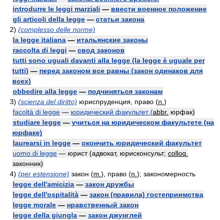
introdurre le leggi marziali
—
ввести военное положение
gli articoli della legge
—
статьи закона
2)
(complesso delle norme)
la legge italiana
—
итальянские законы
raccolta di leggi
—
свод законов
tutti sono uguali davanti alla legge (la legge è uguale per
tutti)
—
перед законом все равны (закон одинаков для
всех)
obbedire alla legge
—
подчиняться законам
3)
(scienza del diritto)
юриспруденция, право (
n.
)
facoltà di legge
—
юридический факультет (
abbr.
юрфак)
studiare legge
—
учиться на юридическом факультете (на
юрфаке)
laurearsi in legge
—
окончить юридический факультет
uomo di legge
— юрист (адвокат, юрисконсульт;
colloq.
законник)
4)
(per estensione)
закон (
m.
), право (
n.
); закономерность
legge dell'amicizia
—
закон дружбы
legge dell'ospitalità
—
закон (правила) гостеприимства
legge morale
—
нравственный закон
legge della giungla
—
закон джунглей