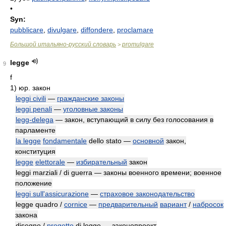
•
Syn:
pubblicare
,
divulgare
,
diffondere
,
proclamare
Большой итальяно-русский словарь
promulgare
>
legge
9
f
1)
юр. закон
leggi civili
—
гражданские законы
leggi penali
—
уголовные законы
legg-delega
— закон, вступающий в силу без голосования в
парламенте
la legge
fondamentale
dello stato —
основной
закон,
конституция
legge
elettorale
—
избирательный
закон
leggi marziali / di guerra — законы военного времени; военное
положение
leggi sull'assicurazione
—
страховое законодательство
legge quadro /
cornice
—
предварительный
вариант
/
набросок
закона
disegno /
progetto
di legge — законопроект