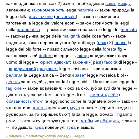
закон одинаков для всех 2) закон, необходимая
связь
между
явлениями;
закономерность
legge
naturale
-- закон природы la
legge della
gravitazione
(
universale
) -- закон всемирного
тяготения la legge del valore econ -- закон стоимости le leggi
della
grammatica
-- грамматические правила le leggi del
mercato
-- законы рынка legge della
malignità
delle cose fam -- закон
подлости, закон перевернутого бутерброда (
разг
) 3)
право
la
legge del più forte -- право сильного legge della
foresta
fig --
закон джунглей
dottore
in legge --
доктор
юридических наук
uomo di legge --
юрист
,
адвокат
;
законник
(
разг
)
facoltà
di legge -
-
юридический
факультет
legge cristiana -- христианская
религия
la Legge antica -- Ветхий
завет
legge mosaica bibl --
десять
заповедей, декалог la Legge bibl -- Пятикнижие legge del
taglione
-- закон возмездия; ~ око за око, зуб за зуб dare
legge --
диктовать условия farsi una legge di qc --
вменить
себе
в
обязанность
что-л
le leggi sono come le ragnatele prov -- закон --
что паутина:
шмель
проскочит,
муха
завязнет (ср что сходит с
рук ворам, за то воришек бьют) fatta la legge, trovato l'inganno
prov -- законы существуют для того,
чтобы
их
обходить
; ~ закон
-- что дышло:
куда
повернул,
туда
и вышло
Большой итальяно-русский словарь
legge
>