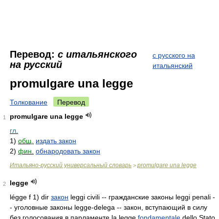
Перевод:
с итальянского
с русского на
на русский
итальянский
promulgare una legge
Толкование
Перевод
promulgare una legge
1
гл.
1)
общ.
издать закон
2)
фин.
обнародовать закон
Итальяно-русский универсальный словарь
promulgare una legge
>
legge
2
légge f 1) dir
закон
leggi civili -- гражданские законы leggi penali -
- уголовные законы legge-delega -- закон, вступающий в силу
без голосования в парламенте la legge
fondamentale
dello Stato