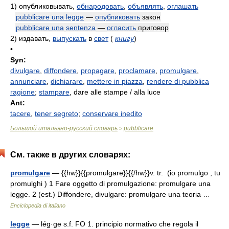
1)
опубликовывать,
обнародовать
,
объявлять
,
оглашать
pubblicare una legge
—
опубликовать
закон
pubblicare una
sentenza
—
огласить
приговор
2)
издавать,
выпускать
в
свет
(
книгу
)
•
Syn:
divulgare
,
diffondere
,
propagare
,
proclamare
,
promulgare
,
annunciare
,
dichiarare
,
mettere in piazza
,
rendere di pubblica
ragione
;
stampare
,
dare alle stampe / alla luce
Ant:
tacere
,
tener segreto
;
conservare inedito
Большой итальяно-русский словарь
pubblicare
>
См. также в других словарях:
promulgare
— {{hw}}{{promulgare}}{{/hw}}v. tr. (io promulgo , tu
promulghi ) 1 Fare oggetto di promulgazione: promulgare una
legge. 2 (est.) Diffondere, divulgare: promulgare una teoria …
Enciclopedia di italiano
legge
— lég·ge s.f. FO 1. principio normativo che regola il