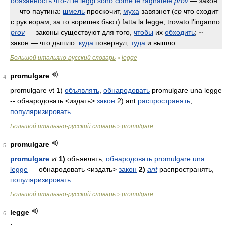
обязанность
что-л
le leggi sono come le ragnatele
prov
— закон
— что паутина:
шмель
проскочит,
муха
завязнет (
ср
что сходит
с рук ворам, за то воришек бьют)
fatta la legge, trovato l'inganno
prov
— законы существуют для того,
чтобы
их
обходить
; ~
закон — что дышло:
куда
повернул,
туда
и вышло
Большой итальяно-русский словарь
legge
>
promulgare
4
promulgare vt 1)
объявлять
,
обнародовать
promulgare una legge
-- обнародовать <издать>
закон
2) ant
распространять
,
популяризировать
Большой итальяно-русский словарь
promulgare
>
promulgare
5
promulgare
vt
1)
объявлять,
обнародовать
promulgare una
legge
— обнародовать <издать>
закон
2)
ant
распространять,
популяризировать
Большой итальяно-русский словарь
promulgare
>
legge
6