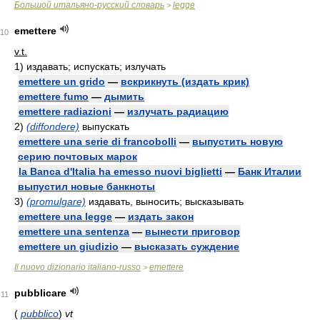
Большой итальяно-русский словарь
legge
>
emettere
10
v.t.
1)
издавать; испускать; излучать
emettere un grido
—
вскрикнуть (издать крик)
emettere fumo
—
дымить
emettere radiazioni
—
излучать радиацию
2)
(diffondere)
выпускать
emettere una serie di francobolli
—
выпустить новую
серию почтовых марок
la Banca d'Italia ha emesso nuovi biglietti
—
Банк Италии
выпустил новые банкноты
3)
(promulgare)
издавать, выносить; высказывать
emettere una legge
—
издать закон
emettere una sentenza
—
вынести приговор
emettere un giudizio
—
высказать суждение
Il nuovo dizionario italiano-russo
emettere
>
pubblicare
11
(
pubblico
)
vt