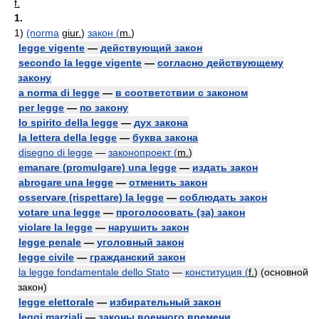
f.
1.
1)
(norma
giur.
)
закон (
m.
)
legge vigente
—
действующий закон
secondo la legge vigente
—
согласно действующему
закону
a norma di legge
—
в соответствии с законом
per legge
—
по закону
lo spirito della legge
—
дух закона
la lettera della legge
—
буква закона
disegno di legge
—
законопроект (
m.
)
emanare (promulgare) una legge
—
издать закон
abrogare una legge
—
отменить закон
osservare (rispettare) la legge
—
соблюдать закон
votare una legge
—
проголосовать (за) закон
violare la legge
—
нарушить закон
legge penale
—
уголовный закон
legge civile
—
гражданский закон
la legge fondamentale dello Stato
—
конституция (
f.
) (основной
закон)
legge elettorale
—
избирательный закон
leggi marziali
—
законы военного времени