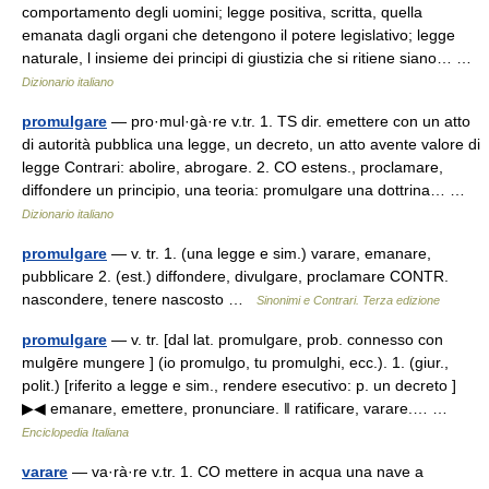
comportamento degli uomini; legge positiva, scritta, quella
emanata dagli organi che detengono il potere legislativo; legge
naturale, l insieme dei principi di giustizia che si ritiene siano… …
Dizionario italiano
promulgare
— pro·mul·gà·re v.tr. 1. TS dir. emettere con un atto
di autorità pubblica una legge, un decreto, un atto avente valore di
legge Contrari: abolire, abrogare. 2. CO estens., proclamare,
diffondere un principio, una teoria: promulgare una dottrina… …
Dizionario italiano
promulgare
— v. tr. 1. (una legge e sim.) varare, emanare,
pubblicare 2. (est.) diffondere, divulgare, proclamare CONTR.
nascondere, tenere nascosto …
Sinonimi e Contrari. Terza edizione
promulgare
— v. tr. [dal lat. promulgare, prob. connesso con
mulgēre mungere ] (io promulgo, tu promulghi, ecc.). 1. (giur.,
polit.) [riferito a legge e sim., rendere esecutivo: p. un decreto ]
▶◀ emanare, emettere, pronunciare. ‖ ratificare, varare.… …
Enciclopedia Italiana
varare
— va·rà·re v.tr. 1. CO mettere in acqua una nave a