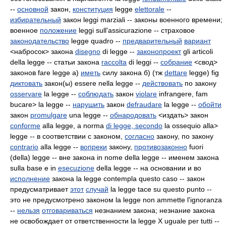
--
основной
закон,
конституция
legge
elettorale
--
избирательный
закон leggi marziali
-- законы военного времени;
военное
положение
leggi sull'assicurazione -- страховое
законодательство
legge quadro
--
предварительный
вариант
<набросок> закона
disegno
di legge --
законопроект
gli articoli
della legge -- статьи закона
raccolta
di leggi --
собрание
<свод>
законов fare legge а)
иметь
силу закона б) (тж
dettare
legge) fig
диктовать
закон(ы) essere nella legge --
действовать
по закону
osservare
la legge --
соблюдать
закон
violare
infrangere, fam
bucare> la legge --
нарушить
закон
defraudare
la legge --
обойти
закон
promulgare
una legge --
обнародовать
<издать> закон
conforme
alla legge, a norma
di legge,
secondo
la
ossequio alla>
legge -- в соответствии с законом,
согласно
закону, по закону
contrario
alla
legge --
вопреки
закону,
противозаконно
fuori
(della) legge -- вне закона in nome della legge -- именем закона
sulla base e in
esecuzione
della legge -- на основании и во
исполнение
закона la legge contempla questo caso -- закон
предусматривает
этот
случай
la legge tace su questo punto --
это не предусмотрено законом la legge non ammette l'ignoranza
--
нельзя
отговариваться
незнанием закона; незнание закона
не освобождает от ответственности la legge Х uguale per tutti --