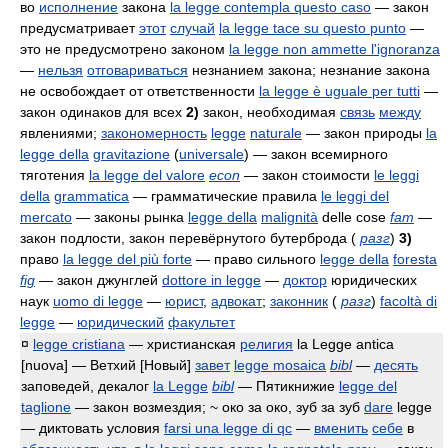
во
исполнение
закона
la legge contempla questo caso
— закон
предусматривает
этот
случай
la legge tace su questo punto
—
это не предусмотрено законом
la legge non ammette l'ignoranza
—
нельзя
отговариваться
незнанием закона; незнание закона
не освобождает от ответственности
la legge è uguale per tutti
—
закон одинаков для всех
2)
закон, необходимая
связь
между
явлениями;
закономерность
legge
naturale
— закон природы
la
legge della
gravitazione
(
universale
)
— закон всемирного
тяготения
la legge del valore
econ
— закон стоимости
le leggi
della
grammatica
— грамматические правила
le leggi del
mercato
— законы рынка
legge della
malignità
delle cose
fam
—
закон подлости, закон перевёрнутого бутерброда
(
разг
)
3)
право
la legge del più forte
— право сильного
legge della
foresta
fig
— закон джунглей
dottore in legge
—
доктор
юридических
наук
uomo di legge
—
юрист
,
адвокат
;
законник
(
разг
)
facoltà di
legge
—
юридический
факультет
¤
legge cristiana
— христианская
религия
la Legge antica
[nuova]
— Ветхий [Новый]
завет
legge mosaica
bibl
—
десять
заповедей, декалог
la Legge
bibl
— Пятикнижие
legge del
taglione
— закон возмездия; ~ око за око, зуб за зуб
dare
legge
— диктовать условия
farsi una legge di qc
—
вменить
себе
в