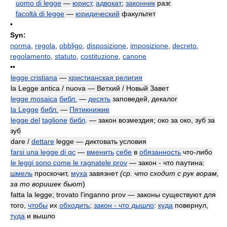
uomo di legge
—
юрист
,
адвокат
;
законник
разг.
facoltà di legge
—
юридический
факультет
•
Syn:
norma
,
regola
,
obbligo
,
disposizione
,
imposizione
,
decreto
,
regolamento
,
statuto
,
costituzione
,
canone
••
legge cristiana
—
христианская религия
la Legge antica / nuova — Ветхий / Новый Завет
legge mosaica
библ.
—
десять
заповедей, декалог
la Legge
библ.
—
Пятикнижие
legge del
taglione
библ
. — закон возмездия; око за око, зуб за
зуб
dare /
dettare
legge — диктовать условия
farsi una legge di qc
—
вменить
себе
в
обязанность
что-либо
le leggi sono come le ragnatele prov
— закон - что паутина:
шмель
проскочит,
муха
завязнет
(ср. что сходит с рук ворам,
за то воришек бьют
)
fatta la legge; trovato l'inganno prov — законы существуют для
того,
чтобы
их
обходить
;
закон - что дышло
:
куда
повернул,
туда
и вышло