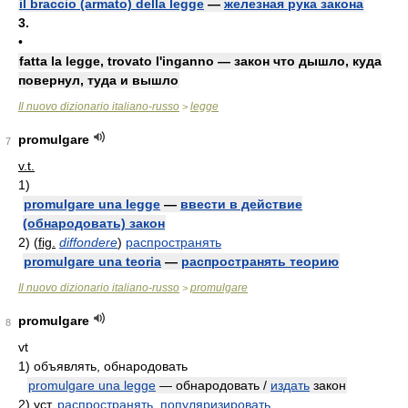
il braccio (armato) della legge
—
железная рука закона
3.
•
fatta la legge, trovato l'inganno — закон что дышло, куда
повернул, туда и вышло
Il nuovo dizionario italiano-russo
legge
>
promulgare
7
v.t.
1)
promulgare una legge
—
ввести в действие
(обнародовать) закон
2)
(
fig.
diffondere
)
распространять
promulgare una teoria
—
распространять теорию
Il nuovo dizionario italiano-russo
promulgare
>
promulgare
8
vt
1)
объявлять, обнародовать
promulgare una legge
— обнародовать /
издать
закон
2)
уст.
распространять
,
популяризировать