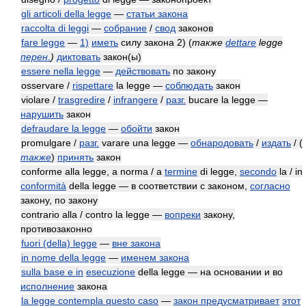
gli articoli della legge
—
статьи закона
raccolta di leggi
—
собрание
/
свод
законов
fare legge
—
1)
иметь
силу закона 2)
(
также
dettare
legge
перен.
)
диктовать
закон(ы)
essere nella legge
—
действовать
по закону
osservare /
rispettare
la legge —
соблюдать
закон
violare /
trasgredire
/
infrangere
/
разг.
bucare la legge —
нарушить
закон
defraudare la legge
—
обойти
закон
promulgare /
разг.
varare una legge —
обнародовать
/
издать
/
(
также
)
принять
закон
conforme alla legge, a norma / a
termine
di legge,
secondo
la / in
conformità
della legge — в соответствии с законом,
согласно
закону, по закону
contrario alla / contro la legge —
вопреки
закону,
противозаконно
fuori (della) legge
—
вне закона
in nome della legge
—
именем закона
sulla base e in
esecuzione
della legge — на основании и во
исполнение
закона
la legge contempla questo caso
—
закон предусматривает
этот