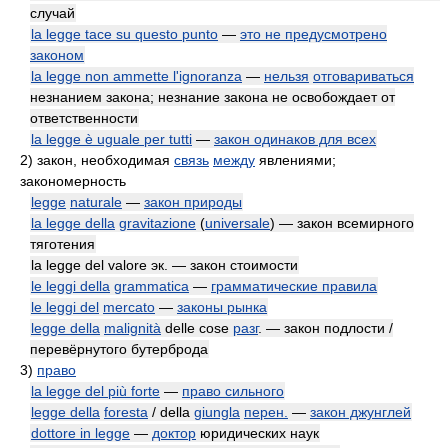
случай
la legge tace su questo punto
—
это не предусмотрено
законом
la legge non ammette l'ignoranza
—
нельзя
отговариваться
незнанием закона; незнание закона не освобождает от
ответственности
la legge è uguale per tutti
—
закон одинаков для всех
2)
закон, необходимая
связь
между
явлениями;
закономерность
legge
naturale
—
закон природы
la legge della
gravitazione
(
universale
) — закон всемирного
тяготения
la legge del valore эк. — закон стоимости
le leggi della
grammatica
—
грамматические правила
le leggi del
mercato
—
законы рынка
legge della
malignità
delle cose
разг
. — закон подлости /
перевёрнутого бутерброда
3)
право
la legge del più forte
—
право сильного
legge della
foresta
/ della
giungla
перен.
—
закон джунглей
dottore in legge
—
доктор
юридических наук