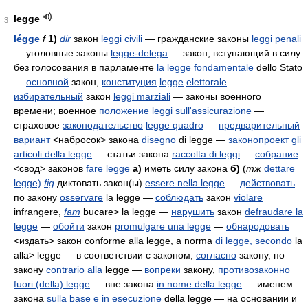
legge
3
légge
f
1)
dir
закон
leggi civili
— гражданские законы
leggi penali
— уголовные законы
legge-delega
— закон, вступающий в силу
без голосования в парламенте
la legge
fondamentale
dello Stato
—
основной
закон,
конституция
legge
elettorale
—
избирательный
закон
leggi marziali
— законы военного
времени; военное
положение
leggi sull'assicurazione
—
страховое
законодательство
legge quadro
—
предварительный
вариант
<набросок> закона
disegno
di legge
—
законопроект
gli
articoli della legge
— статьи закона
raccolta di leggi
—
собрание
<свод> законов
fare legge
а)
иметь силу закона
б)
(
тж
dettare
legge)
fig
диктовать закон(ы)
essere nella legge
—
действовать
по закону
osservare
la legge
—
соблюдать
закон
violare
infrangere,
fam
bucare> la legge
—
нарушить
закон
defraudare la
legge
—
обойти
закон
promulgare una legge
—
обнародовать
<издать> закон
conforme alla legge, a norma
di legge,
secondo
la
alla> legge
— в соответствии с законом,
согласно
закону, по
закону
contrario alla
legge
—
вопреки
закону,
противозаконно
fuori (della) legge
— вне закона
in nome della legge
— именем
закона
sulla base e in
esecuzione
della legge
— на основании и