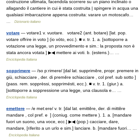
costruzione ultimata, facendola scorrere su un piano inclinato o
allagando il cantiere in cui è stata costruita | spingere in acqua una
qualsiasi imbarcazione appena costruita: varare un motoscafo…
…
Dizionario italiano
votare
— votare1 v. vuotare. votare2 (ant. botare) [lat. pop.
votare offrire in voto ] (io vóto, ecc.). ■ v. tr. 1. a. [sottoporre a
votazione una legge, un provvedimento e sim.: la proposta non è
stata ancora votata ] ▶◀ mettere ai voti. b. (estens.)… …
Enciclopedia Italiana
sopprimere
— /so p:rimere/ [dal lat. supprimĕre, propr. premere in
giù, schiacciare , der. di premĕre schiacciare , col pref. sub sotto ]
(pass. rem. sopprèssi, sopprimésti, ecc.). ■ v. tr. 1. (giur.) a.
[sottoporre a soppressione una legge, una clausola e… …
Enciclopedia Italiana
emettere
— /e met:ere/ v. tr. [dal lat. emittĕre, der. di mittĕre
mandare , col pref. e ] (coniug. come mettere ). 1. a. [mandare
fuori un suono, una voce, ecc.] ▶◀ (pop.) cacciare, dare,
mandare, [riferito a un urlo e sim.] lanciare. b. [mandare fuori… …
Enciclopedia Italiana