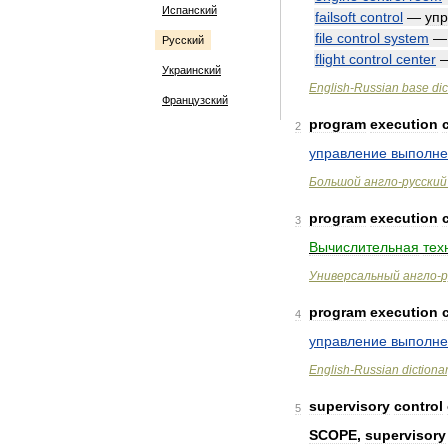
Испанский
failsoft
control
—
уп
file
control
system
Русский
flight
control
center
Украинский
English
-
Russian
base
dic
Французский
program
execution
2
управление
выполн
Большой
англо
-
русский
program
execution
3
Вычислительная
тех
Универсальный
англо
-
р
program
execution
4
управление
выполн
English
-
Russian
dictiona
supervisory
control
5
SCOPE
,
supervisory