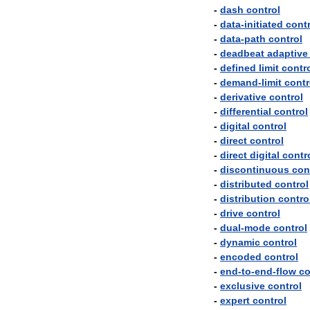
-
dash
control
-
data
-
initiated
contr
-
data
-
path
control
-
deadbeat
adaptive
-
defined
limit
contr
-
demand
-
limit
contr
-
derivative
control
-
differential
control
-
digital
control
-
direct
control
-
direct
digital
contr
-
discontinuous
con
-
distributed
control
-
distribution
contro
-
drive
control
-
dual
-
mode
control
-
dynamic
control
-
encoded
control
-
end
-
to
-
end
-
flow
co
-
exclusive
control
-
expert
control