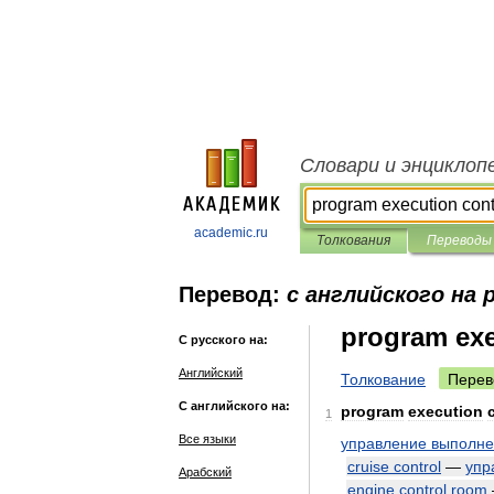
Словари и энциклоп
academic.ru
Толкования
Переводы
Перевод:
с английского на 
program exe
С русского на:
Английский
Толкование
Перев
С английского на:
program
execution
1
Все языки
управление
выполн
cruise
control
—
упр
Арабский
engine
control
room