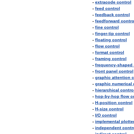
-
extracode
control
-
feed
control
-
feedback
control
-
feedforward
contro
-
fine
control
-
finger
-
tip
control
-
floating
control
-
flow
control
-
format
control
-
framing
control
-
frequency
-
shaped
-
front
panel
control
-
graphic
attention
c
-
graphic
numerical
-
hierarchical
contro
-
hop
-
by
-
hop
flow
c
-
H
-
position
control
-
H
-
size
control
-
I
/
O
control
-
implemental
plotte
-
independent
contr