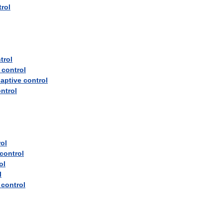
rol
trol
control
aptive
control
ntrol
ol
control
ol
l
control