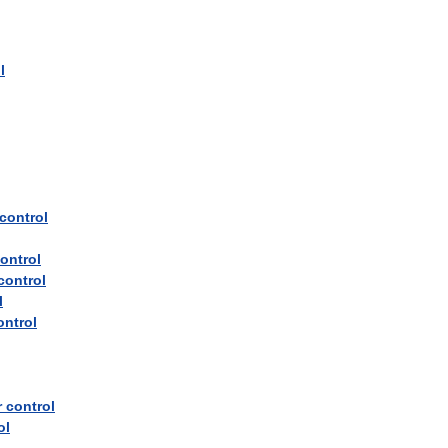
l
control
ontrol
control
l
ontrol
r
control
ol