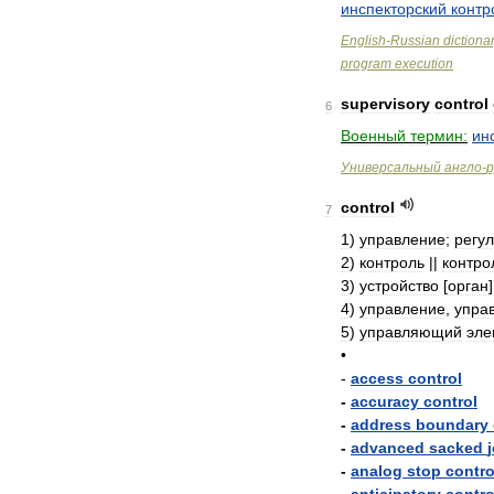
инспекторский
контр
English
-
Russian
dictiona
program
execution
supervisory
control
6
Военный
термин:
ин
Универсальный
англо
-
р
control
7
1
)
управление
;
регу
2
)
контроль
||
контро
3
)
устройство
[
орган
4
)
управление
,
упра
5
)
управляющий
эле
•
-
access
control
-
accuracy
control
-
address
boundary
-
advanced
sacked
-
analog
stop
contro