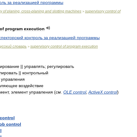
оль
за
реализацией
программы
ry
of
planing
,
cross
-
planing
and
slotting
machines
supervisory
control
of
>
of
program
execution
спекторский
контроль
за
реализацией
программы
усский
словарь
supervisory
control
of
program
execution
>
лирование
||
управлять
;
регулировать
лировать
||
контрольный
]
управления
вляющее
воздействие
мент
,
элемент
управления
(
см
.
OLE
control
,
ActiveX
control
)
control
job
control
l