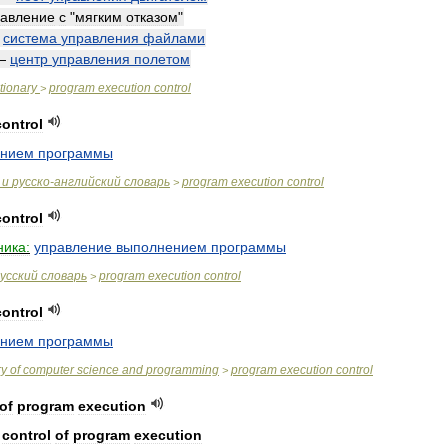
равление
с
"
мягким
отказом
"
—
система
управления
файлами
—
центр
управления
полетом
tionary
program
execution
control
>
control
ением
программы
и
русско
-
английский
словарь
program
execution
control
>
control
ника:
управление
выполнением
программы
усский
словарь
program
execution
control
>
control
ением
программы
ry
of
computer
science
and
programming
program
execution
control
>
of
program
execution
control
of
program
execution