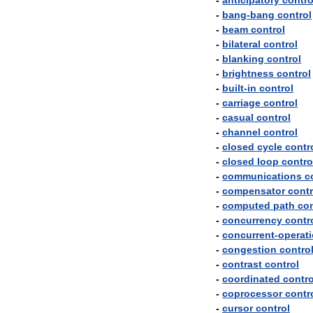
-
anticipatory
contro
-
bang
-
bang
control
-
beam
control
-
bilateral
control
-
blanking
control
-
brightness
control
-
built
-
in
control
-
carriage
control
-
casual
control
-
channel
control
-
closed
cycle
contr
-
closed
loop
contro
-
communications
c
-
compensator
contr
-
computed
path
con
-
concurrency
contr
-
concurrent
-
operat
-
congestion
contro
-
contrast
control
-
coordinated
contro
-
coprocessor
contr
-
cursor
control