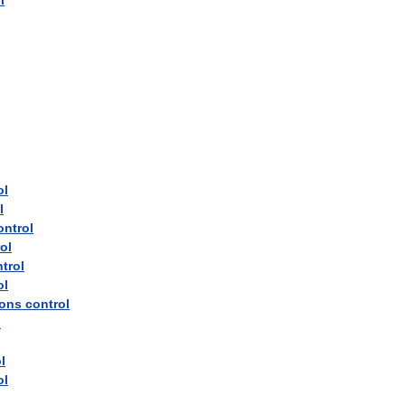
l
ol
l
ontrol
ol
trol
ol
ions
control
l
l
ol