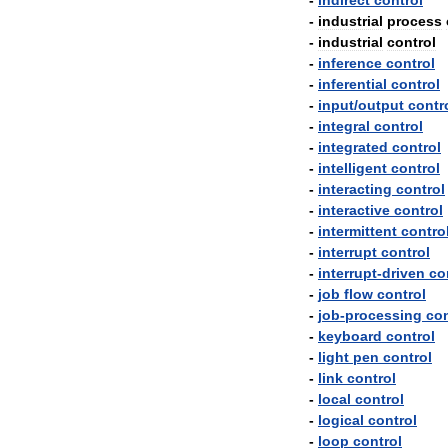
-
indirect
control
-
industrial
process
-
industrial
control
-
inference
control
-
inferential
control
-
input
/
output
contr
-
integral
control
-
integrated
control
-
intelligent
control
-
interacting
control
-
interactive
control
-
intermittent
contro
-
interrupt
control
-
interrupt
-
driven
co
-
job
flow
control
-
job
-
processing
con
-
keyboard
control
-
light
pen
control
-
link
control
-
local
control
-
logical
control
-
loop
control