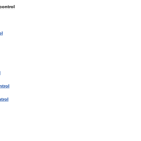
control
ol
l
ntrol
trol