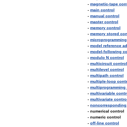
-
magnetic
-
tape
cont
-
main
control
-
manual
control
-
master
control
-
memory
control
-
memory
stored
con
-
microprogramming
-
model
reference
ad
-
model
-
following
co
-
modulo
N
control
-
multicircuit
control
-
multilevel
control
-
multipath
control
-
multiple
-
loop
contr
-
multiprogramming
-
multivariable
contr
-
multivariate
contro
-
noncorresponding
-
numerical
control
-
numeric
control
-
off
-
line
control