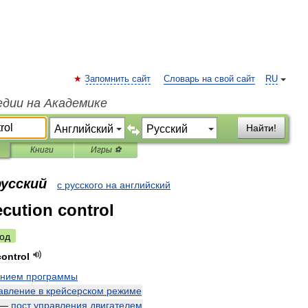
Запомнить сайт
Словарь на свой сайт
RU
едии на Академике
Найти!
Книги
Игры ⚽
русский
с русского на английский
cution control
од
control
ением
программы
авление
в
крейсерском
режиме
—
пост
управления
двигателем