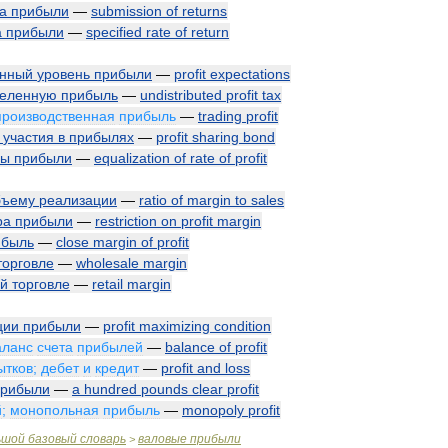
а
прибыли
—
submission
of
returns
а
прибыли
—
specified
rate
of
return
енный
уровень
прибыли
—
profit
expectations
деленную
прибыль
—
undistributed
profit
tax
производственная
прибыль
—
trading
profit
участия
в
прибылях
—
profit
sharing
bond
мы
прибыли
—
equalization
of
rate
of
profit
бъему
реализации
—
ratio
of
margin
to
sales
ра
прибыли
—
restriction
on
profit
margin
ибыль
—
close
margin
of
profit
торговле
—
wholesale
margin
ой
торговле
—
retail
margin
ции
прибыли
—
profit
maximizing
condition
аланс
счета
прибылей
—
balance
of
profit
ытков
;
дебет
и
кредит
—
profit
and
loss
прибыли
—
a
hundred
pounds
clear
profit
й
;
монопольная
прибыль
—
monopoly
profit
ьшой
базовый
словарь
валовые
прибыли
>