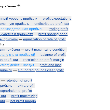
прибыли
енный
уровень
прибыли
—
profit
expectations
деленную
прибыль
—
undistributed
profit
tax
производственная
прибыль
—
trading
profit
участия
в
прибылях
—
profit
sharing
bond
мы
прибыли
—
equalization
of
rate
of
profit
fits
ции
прибыли
—
profit
maximizing
condition
аланс
счета
прибылей
—
balance
of
profit
ра
прибыли
—
restriction
on
profit
margin
ытков
;
дебет
и
кредит
—
profit
and
loss
прибыли
—
a
hundred
pounds
clear
profit
s
и
—
retention
of
profit
прибыль
—
extra
profit
expatriation
of
profits
ыли
—
profit
maximizing
ыли
—
net
profit
margin