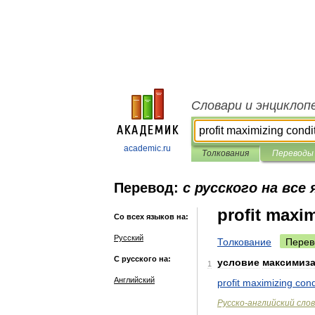
Словари и энциклоп
academic.ru
Толкования
Переводы
Перевод:
с русского на все
profit maxi
Со всех языков на:
Русский
Толкование
Перев
С русского на:
условие
максимиз
1
Английский
profit
maximizing
cond
Русско
-
английский
сло