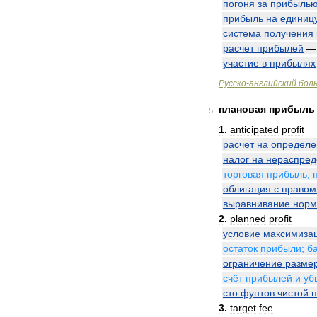
погоня
за
прибыль
прибыль
на
единиц
система
получения
расчет
прибылей
участие
в
прибылях
Русско
-
английский
бол
плановая
прибыль
5
1
.
anticipated
profit
расчет
на
определ
налог
на
нераспре
торговая
прибыль
;
облигация
с
правом
выравнивание
нор
2
.
planned
profit
условие
максимиза
остаток
прибыли
;
б
ограничение
разме
счёт
прибылей
и
уб
сто
фунтов
чистой
3
.
target
fee