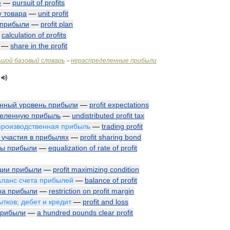
ю
—
pursuit
of
profits
у
товара
—
unit
profit
прибыли
—
profit
plan
—
calculation
of
profits
—
share
in
the
profit
ьшой
базовый
словарь
нераспределенные
прибыли
>
енный
уровень
прибыли
—
profit
expectations
деленную
прибыль
—
undistributed
profit
tax
производственная
прибыль
—
trading
profit
участия
в
прибылях
—
profit
sharing
bond
мы
прибыли
—
equalization
of
rate
of
profit
ции
прибыли
—
profit
maximizing
condition
аланс
счета
прибылей
—
balance
of
profit
ра
прибыли
—
restriction
on
profit
margin
ытков
;
дебет
и
кредит
—
profit
and
loss
прибыли
—
a
hundred
pounds
clear
profit