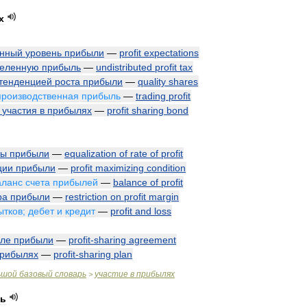
х
енный
уровень
прибыли
—
profit
expectations
деленную
прибыль
—
undistributed
profit
tax
тенденцией
роста
прибыли
—
quality
shares
производственная
прибыль
—
trading
profit
участия
в
прибылях
—
profit
sharing
bond
мы
прибыли
—
equalization
of
rate
of
profit
ции
прибыли
—
profit
maximizing
condition
аланс
счета
прибылей
—
balance
of
profit
ра
прибыли
—
restriction
on
profit
margin
ытков
;
дебет
и
кредит
—
profit
and
loss
еле
прибыли
—
profit
-
sharing
agreement
рибылях
—
profit
-
sharing
plan
ьшой
базовый
словарь
участие
в
прибылях
>
ь