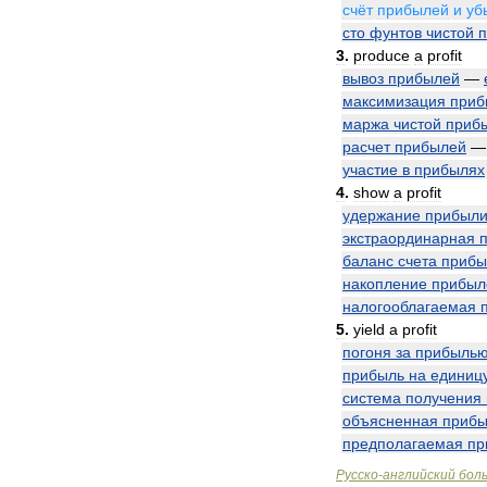
счёт
прибылей
и
уб
сто
фунтов
чистой
3
.
produce
a
profit
вывоз
прибылей
—
максимизация
приб
маржа
чистой
приб
расчет
прибылей
участие
в
прибылях
4
.
show
a
profit
удержание
прибыл
экстраординарная
баланс
счета
прибы
накопление
прибыл
налогооблагаемая
5
.
yield
a
profit
погоня
за
прибыль
прибыль
на
единиц
система
получения
объясненная
прибы
предполагаемая
пр
Русско
-
английский
бол