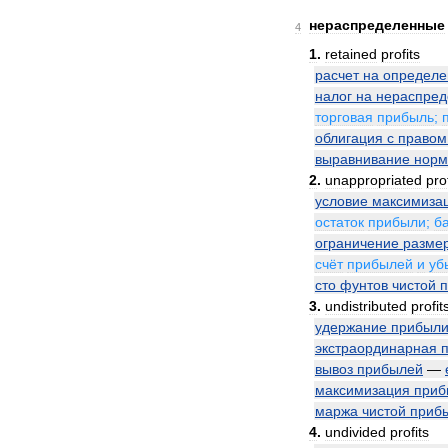
нераспределенные
4
1
.
retained
profits
расчет
на
определ
налог
на
нераспре
торговая
прибыль
;
облигация
с
правом
выравнивание
нор
2
.
unappropriated
pro
условие
максимиза
остаток
прибыли
;
б
ограничение
разме
счёт
прибылей
и
уб
сто
фунтов
чистой
3
.
undistributed
profit
удержание
прибыл
экстраординарная
вывоз
прибылей
—
максимизация
приб
маржа
чистой
приб
4
.
undivided
profits