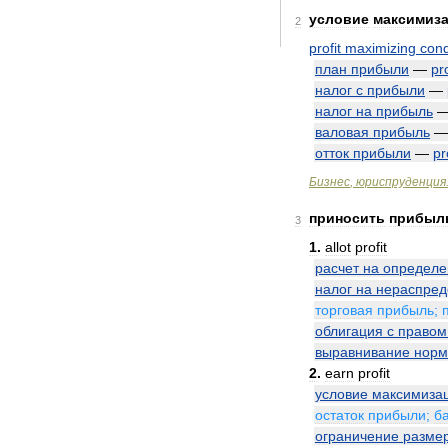
условие
максимиз
2
profit
maximizing
cond
план
прибыли
—
pro
налог
с
прибыли
—
налог
на
прибыль
валовая
прибыль
отток
прибыли
—
pr
Бизнес
,
юриспруденция
приносить
прибыл
3
1
.
allot
profit
расчет
на
определ
налог
на
нераспре
торговая
прибыль
;
облигация
с
правом
выравнивание
нор
2
.
earn
profit
условие
максимиза
остаток
прибыли
;
б
ограничение
разме