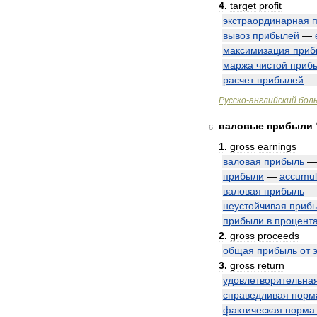
4
.
target
profit
экстраординарная
вывоз
прибылей
—
максимизация
приб
маржа
чистой
приб
расчет
прибылей
Русско
-
английский
бол
валовые
прибыли
6
1
.
gross
earnings
валовая
прибыль
прибыли
—
accumul
валовая
прибыль
неустойчивая
приб
прибыли
в
процент
2
.
gross
proceeds
общая
прибыль
от
3
.
gross
return
удовлетворительна
справедливая
норм
фактическая
норма