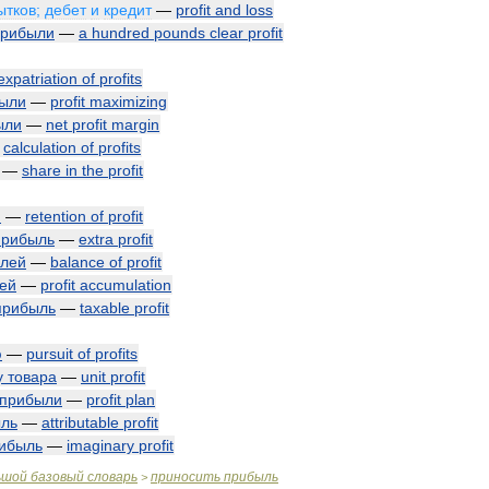
ытков
;
дебет
и
кредит
—
profit
and
loss
прибыли
—
a
hundred
pounds
clear
profit
expatriation
of
profits
ыли
—
profit
maximizing
ыли
—
net
profit
margin
—
calculation
of
profits
—
share
in
the
profit
и
—
retention
of
profit
прибыль
—
extra
profit
лей
—
balance
of
profit
ей
—
profit
accumulation
прибыль
—
taxable
profit
ю
—
pursuit
of
profits
у
товара
—
unit
profit
прибыли
—
profit
plan
ль
—
attributable
profit
ибыль
—
imaginary
profit
ьшой
базовый
словарь
приносить
прибыль
>