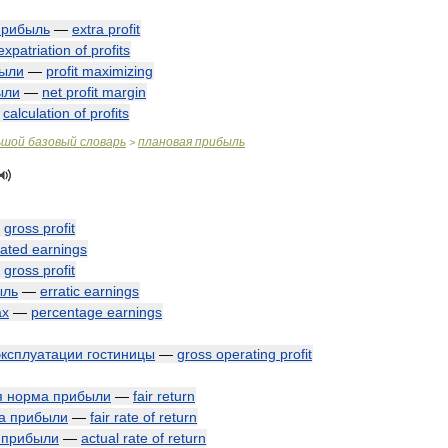
прибыль
—
extra
profit
expatriation
of
profits
ыли
—
profit
maximizing
ыли
—
net
profit
margin
—
calculation
of
profits
ьшой
базовый
словарь
плановая
прибыль
>
—
gross
profit
ated
earnings
—
gross
profit
ыль
—
erratic
earnings
ах
—
percentage
earnings
эксплуатации
гостиницы
—
gross
operating
profit
я
норма
прибыли
—
fair
return
а
прибыли
—
fair
rate
of
return
прибыли
—
actual
rate
of
return