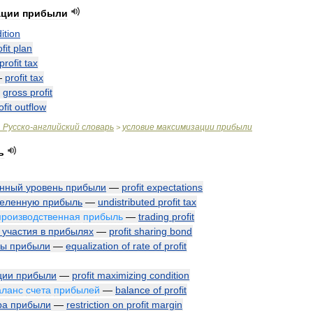
ации
прибыли
ition
fit
plan
profit
tax
—
profit
tax
—
gross
profit
ofit
outflow
.
Русско
-
английский
словарь
условие
максимизации
прибыли
>
ь
енный
уровень
прибыли
—
profit
expectations
деленную
прибыль
—
undistributed
profit
tax
производственная
прибыль
—
trading
profit
участия
в
прибылях
—
profit
sharing
bond
мы
прибыли
—
equalization
of
rate
of
profit
ции
прибыли
—
profit
maximizing
condition
аланс
счета
прибылей
—
balance
of
profit
ра
прибыли
—
restriction
on
profit
margin