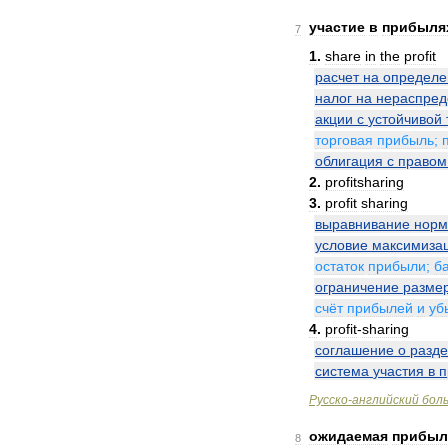
участие
в
прибыля
7
1
.
share
in
the
profit
расчет
на
определ
налог
на
нераспре
акции
с
устойчивой
торговая
прибыль
;
облигация
с
правом
2
.
profitsharing
3
.
profit
sharing
выравнивание
нор
условие
максимиза
остаток
прибыли
;
б
ограничение
разме
счёт
прибылей
и
уб
4
.
profit
-
sharing
соглашение
о
разд
система
участия
в
п
Русско
-
английский
бол
ожидаемая
прибыл
8