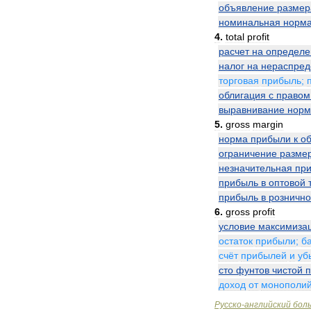
объявление
размер
номинальная
норм
4
.
total
profit
расчет
на
определ
налог
на
нераспре
торговая
прибыль
;
облигация
с
правом
выравнивание
нор
5
.
gross
margin
норма
прибыли
к
о
ограничение
разме
незначительная
пр
прибыль
в
оптовой
прибыль
в
розничн
6
.
gross
profit
условие
максимиза
остаток
прибыли
;
б
счёт
прибылей
и
уб
сто
фунтов
чистой
доход
от
монополи
Русско
-
английский
бол