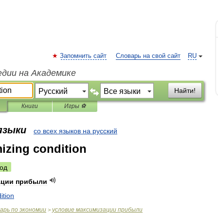
Запомнить сайт
Словарь на свой сайт
RU
едии на Академике
Найти!
Книги
Игры ⚽
 языки
со всех языков на русский
mizing condition
од
ации
прибыли
ition
варь
по
экономии
условие
максимизации
прибыли
>