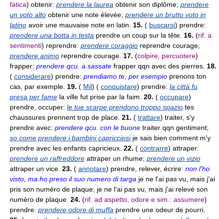
fatica
) obtenir:
prendere la laurea
obtenir son diplôme;
prendere
un voto alto
obtenir une note élevée;
prendere un brutto voto in
latino
avoir une mauvaise note en latin.
15.
(
buscarsi
) prendre:
prendere una botta in testa
prendre un coup sur la tête.
16.
(
rif. a
sentimenti
) reprendre:
prendere coraggio
reprendre courage;
prendere animo
reprendre courage.
17.
(
colpire, percuotere
)
frapper:
prendere qcu. a sassate
frapper qqn avec des pierres.
18.
(
considerare
) prendre:
prendiamo te, per esempio
prenons ton
cas, par exemple.
19.
(
Mil
) (
conquistare
) prendre:
la città fu
presa per fame
la ville fut prise par la faim.
20.
(
occupare
)
prendre, occuper:
le tue scarpe prendono troppo spazio
tes
chaussures prennent trop de place.
21.
(
trattare
) traiter, s'y
prendre avec:
prendere qcu. con le buone
traiter qqn gentiment;
so come prendere i bambini capricciosi
je sais bien comment m'y
prendre avec les enfants capricieux.
22.
(
contrarre
) attraper:
prendere un raffreddore
attraper un rhume;
prendere un vizio
attraper un vice.
23.
(
annotare
) prendre, relever, écrire:
non l'ho
visto, ma ho preso il suo numero di targa
je ne l'ai pas vu, mais j'ai
pris son numéro de plaque; je ne l'ai pas vu, mais j'ai relevé son
numéro de plaque.
24.
(
rif. ad aspetto, odore e sim.: assumere
)
prendre:
prendere odore di muffa
prendre une odeur de pourri.