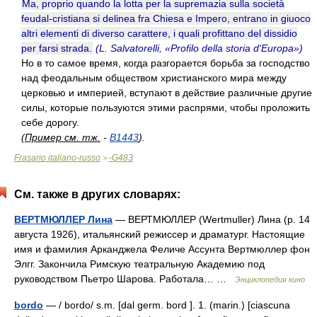
Ma, proprio quando la lotta per la supremazia sulla società
feudal-cristiana si delinea fra Chiesa e Impero, entrano in giuoco
altri elementi di diverso carattere, i quali profittano del dissidio
per farsi strada.
(L. Salvatorelli, «Profilo della storia d'Europa»)
Но в то самое время, когда разгорается борьба за господство
над феодальным обществом христианского мира между
церковью и империей, вступают в действие различные другие
силы, которые пользуются этими распрями, чтобы проложить
себе дорогу.
(
Пример см. тж.
-
B1443
).
Frasario italiano-russo
-G483
>
См. также в других словарях:
ВЕРТМЮЛЛЕР Лина
— ВЕРТМЮЛЛЕР (Wertmuller) Лина (р. 14
августа 1926), итальянский режиссер и драматург. Настоящие
имя и фамилия Арканджела Феличе Ассунта Вертмюллер фон
Элгг. Закончила Римскую театральную Академию под
руководством Пьетро Шарова. Работала… …
Энциклопедия кино
bordo
— / bordo/ s.m. [dal germ. bord ]. 1. (marin.) [ciascuna