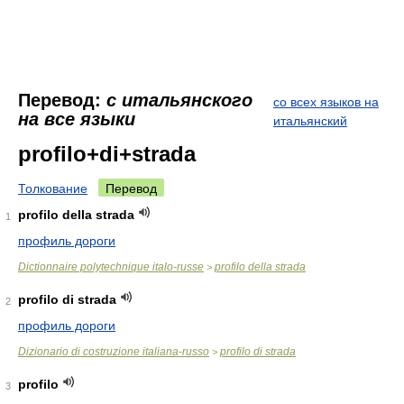
Перевод:
с итальянского
со всех языков на
на все языки
итальянский
profilo+di+strada
Толкование
Перевод
profilo della strada
1
профиль дороги
Dictionnaire polytechnique italo-russe
profilo della strada
>
profilo di strada
2
профиль дороги
Dizionario di costruzione italiana-russo
profilo di strada
>
profilo
3