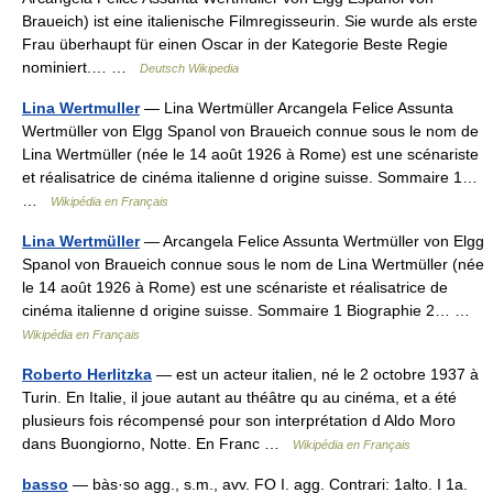
Braueich) ist eine italienische Filmregisseurin. Sie wurde als erste
Frau überhaupt für einen Oscar in der Kategorie Beste Regie
nominiert.… …
Deutsch Wikipedia
Lina Wertmuller
— Lina Wertmüller Arcangela Felice Assunta
Wertmüller von Elgg Spanol von Braueich connue sous le nom de
Lina Wertmüller (née le 14 août 1926 à Rome) est une scénariste
et réalisatrice de cinéma italienne d origine suisse. Sommaire 1…
…
Wikipédia en Français
Lina Wertmüller
— Arcangela Felice Assunta Wertmüller von Elgg
Spanol von Braueich connue sous le nom de Lina Wertmüller (née
le 14 août 1926 à Rome) est une scénariste et réalisatrice de
cinéma italienne d origine suisse. Sommaire 1 Biographie 2… …
Wikipédia en Français
Roberto Herlitzka
— est un acteur italien, né le 2 octobre 1937 à
Turin. En Italie, il joue autant au théâtre qu au cinéma, et a été
plusieurs fois récompensé pour son interprétation d Aldo Moro
dans Buongiorno, Notte. En Franc …
Wikipédia en Français
basso
— bàs·so agg., s.m., avv. FO I. agg. Contrari: 1alto. I 1a.