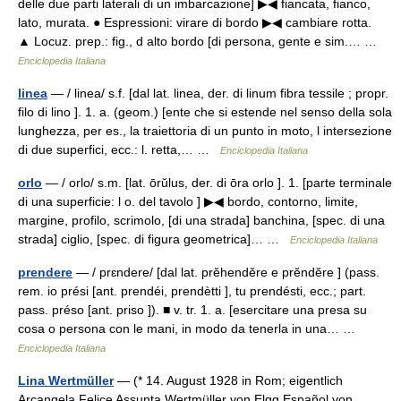
delle due parti laterali di un imbarcazione] ▶◀ fiancata, fianco,
lato, murata. ● Espressioni: virare di bordo ▶◀ cambiare rotta.
▲ Locuz. prep.: fig., d alto bordo [di persona, gente e sim.… …
Enciclopedia Italiana
linea
— / linea/ s.f. [dal lat. linea, der. di linum fibra tessile ; propr.
filo di lino ]. 1. a. (geom.) [ente che si estende nel senso della sola
lunghezza, per es., la traiettoria di un punto in moto, l intersezione
di due superfici, ecc.: l. retta,… …
Enciclopedia Italiana
orlo
— / orlo/ s.m. [lat. ōrŭlus, der. di ōra orlo ]. 1. [parte terminale
di una superficie: l o. del tavolo ] ▶◀ bordo, contorno, limite,
margine, profilo, scrimolo, [di una strada] banchina, [spec. di una
strada] ciglio, [spec. di figura geometrica]… …
Enciclopedia Italiana
prendere
— / prɛndere/ [dal lat. prĕhendĕre e prĕndĕre ] (pass.
rem. io prési [ant. prendéi, prendètti ], tu prendésti, ecc.; part.
pass. préso [ant. priso ]). ■ v. tr. 1. a. [esercitare una presa su
cosa o persona con le mani, in modo da tenerla in una… …
Enciclopedia Italiana
Lina Wertmüller
— (* 14. August 1928 in Rom; eigentlich
Arcangela Felice Assunta Wertmüller von Elgg Español von