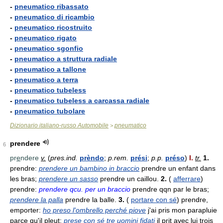
-
pneumatico ribassato
-
pneumatico di ricambio
-
pneumatico ricostruito
-
pneumatico rigato
-
pneumatico sgonfio
-
pneumatico a struttura radiale
-
pneumatico a tallone
-
pneumatico a terra
-
pneumatico tubeless
-
pneumatico tubeless a carcassa radiale
-
pneumatico tubolare
Dizionario italiano-russo Automobile
pneumatico
>
prendere
6
pr
e
ndere
v.
(
pres.ind.
prèndo
;
p.rem.
prési
;
p.p.
préso
)
I.
tr.
1.
prendre:
prendere un bambino in braccio
prendre un enfant dans
les bras;
prendere un sasso
prendre un caillou.
2.
(
afferrare
)
prendre:
prendere qcu. per un braccio
prendre qqn par le bras;
prendere la palla
prendre la balle.
3.
(
portare con sé
) prendre,
emporter:
ho preso l'ombrello perché piove
j'ai pris mon parapluie
parce qu'il pleut;
prese con sé tre uomini fidati
il prit avec lui trois