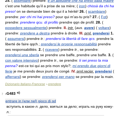
25.
(
assimilare
) prendre:
è un'abitudine che ha preso dalla madre
c'est une habitude qu'il a prise de sa mère; (
iron
)
chissà da chi ha
preso!
on se demande bien de qui il a hérité!
26.
(
scambiare
)
prendre:
per chi mi hai preso?
pour qui m'as-tu pris?
27.
(
Fot
)
prendre:
prendere qcu. di profilo
prendre qqn de profil.
28.
(
possedere sessualmente
) prendre.
II.
intr.
(
aus.
avere
) (
voltare
)
prendre:
prendere a destra
prendre à droite.
III.
prnl.
prendersi
1.
(
assumersi
) prendre
tr.
:
prendersi la libertà di fare qcs.
prendre la
liberté de faire qqch.;
prendersi le proprie responsabilità
prendre
ses responsabilités.
2.
(
ricevere
) prendre
tr.
, se prendre:
prendersi una sberla
se prendre une baffe, prendre une baffe.
3.
(
con valore intensivo
) prendre
tr.
, se prendre:
ti sei preso la mia
penna?
est-ce toi qui as pris mon stylo?;
mi prendo due giorni di
ferie
je me prends deux jours de congé.
IV.
prnl.recipr.
prendersi
(
afferrarsi
) se prendre:
prendersi per mano
se prendre par la main.
Dizionario Italiano-Francese
prendere
>
-G483
7
entrare in (или nel) gioco di qd
вступить в какое-л. дело, взяться за дело; играть на руку кому-
л.: