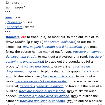
Einreissen;
abrir rasgos"
* * *
linea
draw
(
delineare
) outline
(
abbozzare
) sketch
* * *
tracciare
v.tr.
to trace (out), to mark out, to map out, to plot, to
draw* (
anche fig.
); (
fig.
) (
abbozzare
,
delineare
) to outline, to
sketch out:
devi seguire la strada che ti ha tracciato
, you must
follow the course he has marked out for you;
tracciare un campo
da gioco
,
una strada
, to mark out a playground, a road;
tracciare i
confini
, (
di una proprietà
) to trace out the boundaries (of a
property);
tracciare una linea
, to draw a line;
tracciare un
diagramma
,
un grafico
, to plot a diagram, a graph;
tracciare un
arco
, to describe an arc;
tracciare un itinerario
, to map out a
route;
tracciare un modello su una stoffa
, to trace a pattern on
material;
tracciare il piano di un edificio
, to trace out the plan of a
building;
tracciare il piano di un discorso
, (
fig.
) to sketch out a
speech;
tracciare il quadro della situazione
, (
fig.
) to outline the
situation;
tracciare una linea di condotta
, (
fig.
) to outline a course