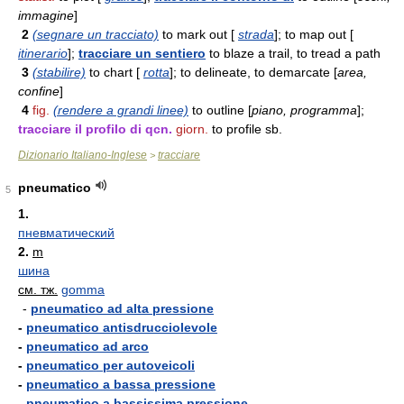
immagine
]
2
(segnare un tracciato)
to mark out [
strada
]; to map out [
itinerario
];
tracciare un sentiero
to blaze a trail, to tread a path
3
(stabilire)
to chart [
rotta
]; to delineate, to demarcate [
area,
confine
]
4
fig.
(rendere a grandi linee)
to outline [
piano, programma
];
tracciare il profilo di qcn.
giorn.
to profile sb.
Dizionario Italiano-Inglese
tracciare
>
pneumatico
5
1.
пневматический
2.
m
шина
см. тж.
gomma
-
pneumatico ad alta pressione
-
pneumatico antisdrucciolevole
-
pneumatico ad arco
-
pneumatico per autoveicoli
-
pneumatico a bassa pressione
-
pneumatico a bassissima pressione