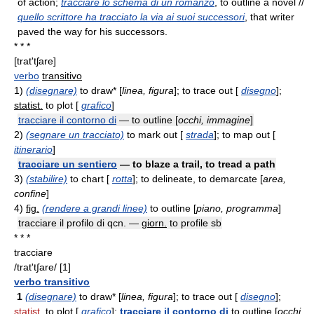
of action;
tracciare lo schema di un romanzo
, to outline a novel //
quello scrittore ha tracciato la via ai suoi successori
, that writer
paved the way for his successors.
* * *
[trat'tʃare]
verbo
transitivo
1)
(disegnare)
to draw* [
linea, figura
]; to trace out [
disegno
];
statist.
to plot [
grafico
]
tracciare il contorno di
— to outline [
occhi, immagine
]
2)
(segnare un tracciato)
to mark out [
strada
]; to map out [
itinerario
]
tracciare un sentiero
— to blaze a trail, to tread a path
3)
(stabilire)
to chart [
rotta
]; to delineate, to demarcate [
area,
confine
]
4)
fig.
(rendere a grandi linee)
to outline [
piano, programma
]
tracciare il profilo di qcn. —
giorn.
to profile sb
* * *
tracciare
/trat't∫are/ [1]
verbo transitivo
1
(disegnare)
to draw* [
linea, figura
]; to trace out [
disegno
];
statist.
to plot [
grafico
];
tracciare il contorno di
to outline [
occhi,