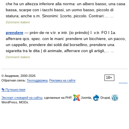
che ha un altezza inferiore alla norma: un albero basso, una casa
bassa, scarpe con i tacchi bassi, un uomo basso, piccolo di
statura; anche s.m. Sinonimi: 1corto, piccolo. Contrari:… …
Dizionario italiano
prendere
— prèn·de·re v.tr. e intr. (io prèndo) I. v.tr. FO I 1a.
afferrare qcs. spec. con le mani: prendere un bicchiere, un pacco,
un cappello, prendere dei soldi dal borsellino, prendere una
sigaretta tra le dita | di animale, afferrare con gli artigli,… …
Dizionario italiano
© Академик, 2000-2026
18+
Обратная связь:
Техподдержка
,
Реклама на сайте
👣 Путешествия
Экспорт словарей на сайты
, сделанные на PHP,
Joomla,
Drupal,
WordPress, MODx.