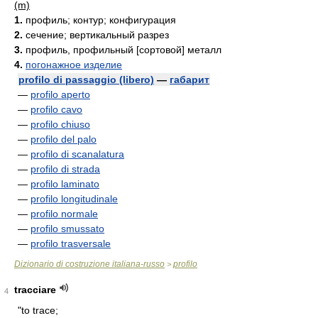
(m)
1.
профиль; контур; конфигурация
2.
сечение; вертикальный разрез
3.
профиль, профильный [сортовой] металл
4.
погонажное изделие
profilo di passaggio (libero)
—
габарит
—
profilo aperto
—
profilo cavo
—
profilo chiuso
—
profilo del palo
—
profilo di scanalatura
—
profilo di strada
—
profilo laminato
—
profilo longitudinale
—
profilo normale
—
profilo smussato
—
profilo trasversale
Dizionario di costruzione italiana-russo
profilo
>
tracciare
4
"to trace;