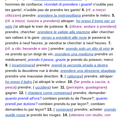
hommes de confiance;
ricordati di prendere i guanti!
n'oublie pas
tes gants!, n'oublie pas de prendre tes gants!
4.
(
rif. a mezzi:
utilizzare
) prendre:
prendere la metropolitana
prendre le métro.
5.
(
rif. a mezzi: riuscire a prendere
) attraper:
ho preso il treno per un
pelo
j'ai attrapé le train de justesse.
6.
(
ritirare, andare a prendere
)
prendre, chercher:
prendere le valigie alla stazione
aller chercher
ses valises à la gare;
vengo a prenderti alle nove
je passerai te
prendre à neuf heures, je viendrai te chercher à neuf heures.
7.
(
rif. a cibi, bevande e sim.
) prendre:
prendo solo un dito di vino
je
ne prends qu'un doigt de vin;
prendere una medicina
prendre un
médicament;
prendo il pesce, grazie
je prends du poisson, merci.
8.
(
incamminarsi
) prendre:
prendi la seconda strada a destra
prends la deuxième rue à droite;
prendere una direzione sbagliata
prendre une mauvaise direction.
9.
(
catturare
) prendre, attraper:
ho preso il ladro
j'ai attrapé le voleur.
10.
(
far preda a caccia, a
pesca
) prendre; (
uccidere
) tuer.
11.
(
percepire, guadagnare
)
gagner.
12.
(
chiedere come compenso
) prendre, demander:
quanto prendi all'ora?
combien prends-tu de l'heure?;
quanto
prendi per lezione?
combien prends-tu par leçon?, combien
demandes-tu par leçon?
13.
(
comprare
) prendre, acheter:
prendo
quelle rosse
je prends les rouges.
14.
(
ottenere con studio, con