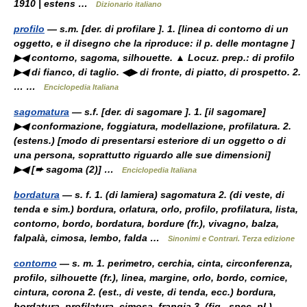
1910 | estens …
Dizionario italiano
profilo
— s.m. [der. di profilare ]. 1. [linea di contorno di un
oggetto, e il disegno che la riproduce: il p. delle montagne ]
▶◀ contorno, sagoma, silhouette. ▲ Locuz. prep.: di profilo
▶◀ di fianco, di taglio. ◀▶ di fronte, di piatto, di prospetto. 2.
… …
Enciclopedia Italiana
sagomatura
— s.f. [der. di sagomare ]. 1. [il sagomare]
▶◀ conformazione, foggiatura, modellazione, profilatura. 2.
(estens.) [modo di presentarsi esteriore di un oggetto o di
una persona, soprattutto riguardo alle sue dimensioni]
▶◀ [➨ sagoma (2)] …
Enciclopedia Italiana
bordatura
— s. f. 1. (di lamiera) sagomatura 2. (di veste, di
tenda e sim.) bordura, orlatura, orlo, profilo, profilatura, lista,
contorno, bordo, bordatura, bordure (fr.), vivagno, balza,
falpalà, cimosa, lembo, falda …
Sinonimi e Contrari. Terza edizione
contorno
— s. m. 1. perimetro, cerchia, cinta, circonferenza,
profilo, silhouette (fr.), linea, margine, orlo, bordo, cornice,
cintura, corona 2. (est., di veste, di tenda, ecc.) bordura,
bordatura, profilatura, cimosa, frangia 3. (fig., spec. pl.)