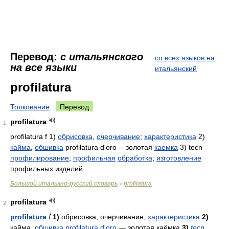
Перевод:
с итальянского
со всех языков на
на все языки
итальянский
profilatura
Толкование
Перевод
profilatura
1
profilatura f 1)
обрисовка
,
очерчивание
;
характеристика
2)
кайма
,
обшивка
profilatura d'oro -- золотая
каемка
3) tecn
профилирование
;
профильная
обработка
;
изготовление
профильных изделий
Большой итальяно-русский словарь
profilatura
>
profilatura
2
profilatura
f́
1)
обрисовка, очерчивание;
характеристика
2)
кайма,
обшивка
profilatura d'oro
— золотая каёмка
3)
tecn