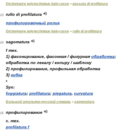
Dictionnaire polytechnique italo-russe
passata di profilatura
>
rullo di profilatura
13
профилировочный ролик
Dictionnaire polytechnique italo-russe
rullo di profilatura
>
sagomatura
14
f тех.
1)
фасонирование, фасонная / фигурная
обработка
;
обработка по лекалу / копиру / шаблону
2)
профилирование, профильная обработка
3)
гибка
•
Syn:
foggiatura
;
profilatura
;
piegatura
,
curvatura
Большой итальяно-русский словарь
sagomatura
>
профилирование
15
с. тех.
profilatura f