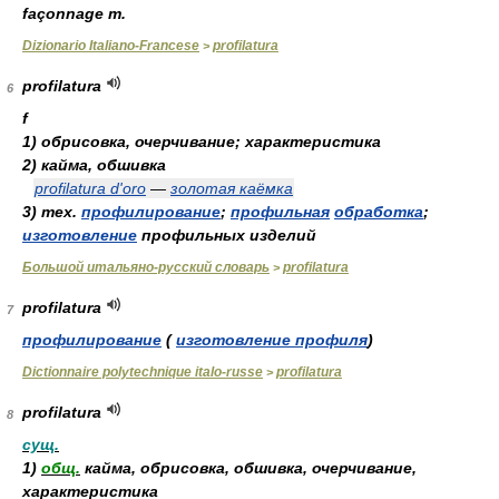
façonnage
m.
Dizionario Italiano-Francese
profilatura
>
profilatura
6
f
1)
обрисовка, очерчивание; характеристика
2)
кайма, обшивка
profilatura d'oro
—
золотая каёмка
3)
тех.
профилирование
;
профильная
обработка
;
изготовление
профильных изделий
Большой итальяно-русский словарь
profilatura
>
profilatura
7
профилирование
(
изготовление профиля
)
Dictionnaire polytechnique italo-russe
profilatura
>
profilatura
8
сущ.
1)
общ.
кайма, обрисовка, обшивка, очерчивание,
характеристика