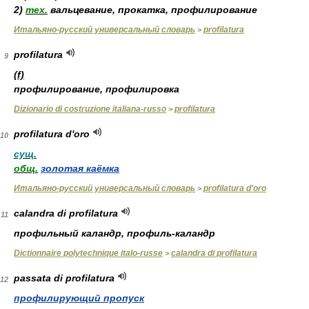
2)
тех.
вальцевание, прокатка, профилирование
Итальяно-русский универсальный словарь
profilatura
>
profilatura
9
(f)
профилирование, профилировка
Dizionario di costruzione italiana-russo
profilatura
>
profilatura d'oro
10
сущ.
общ.
золотая каёмка
Итальяно-русский универсальный словарь
profilatura d'oro
>
calandra di profilatura
11
профильный каландр, профиль-каландр
Dictionnaire polytechnique italo-russe
calandra di profilatura
>
passata di profilatura
12
профилирующий пропуск