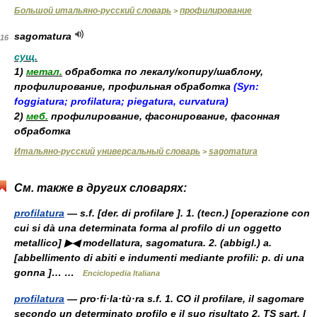
Большой итальяно-русский словарь
профилирование
>
sagomatura
16
сущ.
1)
метал.
обработка по лекалу/копиру/шаблону,
профилирование, профильная обработка
(Syn:
foggiatura; profilatura; piegatura, curvatura)
2)
меб.
профилирование, фасонирование, фасонная
обработка
Итальяно-русский универсальный словарь
sagomatura
>
См. также в других словарях:
profilatura
— s.f. [der. di profilare ]. 1. (tecn.) [operazione con
cui si dà una determinata forma al profilo di un oggetto
metallico] ▶◀ modellatura, sagomatura. 2. (abbigl.) a.
[abbellimento di abiti e indumenti mediante profili: p. di una
gonna ]… …
Enciclopedia Italiana
profilatura
— pro·fi·la·tù·ra s.f. 1. CO il profilare, il sagomare
secondo un determinato profilo e il suo risultato 2. TS sart. l