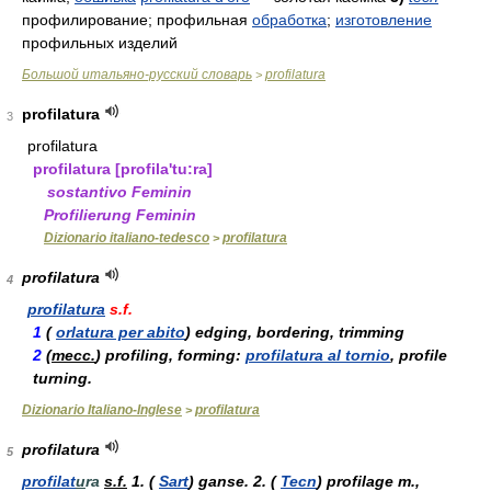
профилирование; профильная
обработка
;
изготовление
профильных изделий
Большой итальяно-русский словарь
profilatura
>
profilatura
3
profilatura
profilatura
[profila'tu:ra]
sostantivo
Feminin
Profilierung
Feminin
Dizionario italiano-tedesco
profilatura
>
profilatura
4
profilatura
s.f.
1
(
orlatura per abito
) edging, bordering, trimming
2
(
mecc.
) profiling, forming:
profilatura al tornio
, profile
turning.
Dizionario Italiano-Inglese
profilatura
>
profilatura
5
profilat
u
ra
s.f.
1.
(
Sart
) ganse.
2.
(
Tecn
) profilage
m.
,