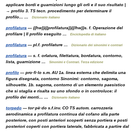
applicare bordi e guarnizioni lungo gli orli e il suo risultato |
→ profilo 3. TS tecn. procedimento per determinare il
profilo… …
Dizionario italiano
profilatura
— {{hw}}{{profilatura}}{{/hw}}s. f. Operazione del
profilare | Il profilo eseguito …
Enciclopedia di italiano
profilatura
— pl.f. profilature …
Dizionario dei sinonimi e contrari
profilatura
— s. f. orlatura, filettatura, bordatura, contorno,
lista, guarnizione …
Sinonimi e Contrari. Terza edizione
profilo
— pro·fì·lo s.m. AU 1a. linea esterna che delimita una
figura disegnata, contorno Sinonimi: contorno, sagoma,
silhouette. 1b. sagoma, contorno di un elemento paesistico
che si staglia e risalta su uno sfondo o in controluce: il
profilo dei monti… …
Dizionario italiano
torpedo
— tor·pè·do s.f.inv. CO TS autom. carrozzeria
aerodinamica a profilatura continua dal cofano alla parte
posteriore, con posti anteriori scoperti senza portiera e posti
posteriori coperti con portiera laterale, fabbricata a partire dal