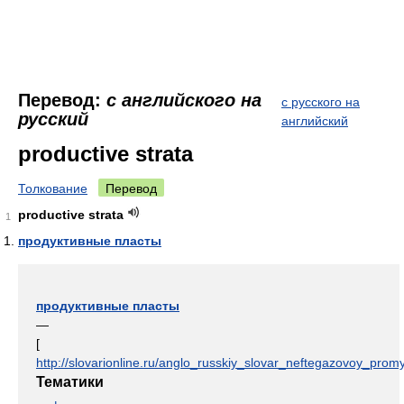
Перевод:
с английского на
с русского на
русский
английский
productive strata
Толкование
Перевод
productive strata
1
продуктивные пласты
продуктивные пласты
—
[
http://slovarionline.ru/anglo_russkiy_slovar_neftegazovoy_promy
Тематики