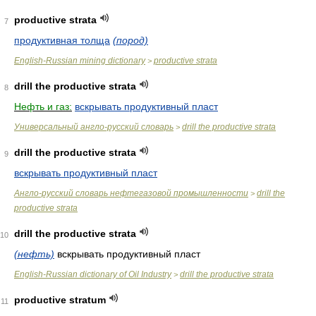
productive strata
7
продуктивная толща
(пород)
English-Russian mining dictionary
productive strata
>
drill the productive strata
8
Нефть и газ:
вскрывать продуктивный пласт
Универсальный англо-русский словарь
drill the productive strata
>
drill the productive strata
9
вскрывать продуктивный пласт
Англо-русский словарь нефтегазовой промышленности
drill the
>
productive strata
drill the productive strata
10
(нефть)
вскрывать продуктивный пласт
English-Russian dictionary of Oil Industry
drill the productive strata
>
productive stratum
11