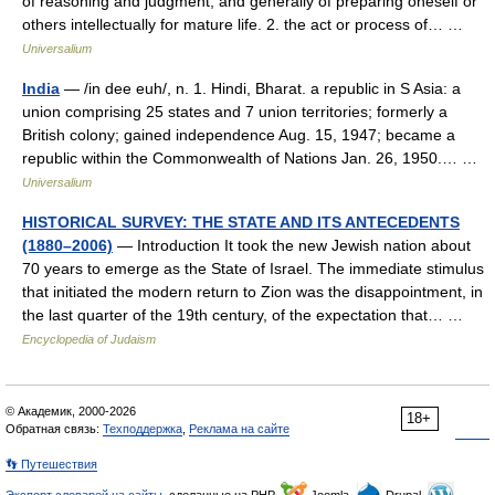
of reasoning and judgment, and generally of preparing oneself or
others intellectually for mature life. 2. the act or process of… …
Universalium
India
— /in dee euh/, n. 1. Hindi, Bharat. a republic in S Asia: a
union comprising 25 states and 7 union territories; formerly a
British colony; gained independence Aug. 15, 1947; became a
republic within the Commonwealth of Nations Jan. 26, 1950.… …
Universalium
HISTORICAL SURVEY: THE STATE AND ITS ANTECEDENTS
(1880–2006)
— Introduction It took the new Jewish nation about
70 years to emerge as the State of Israel. The immediate stimulus
that initiated the modern return to Zion was the disappointment, in
the last quarter of the 19th century, of the expectation that… …
Encyclopedia of Judaism
© Академик, 2000-2026
18+
Обратная связь:
Техподдержка
,
Реклама на сайте
👣 Путешествия