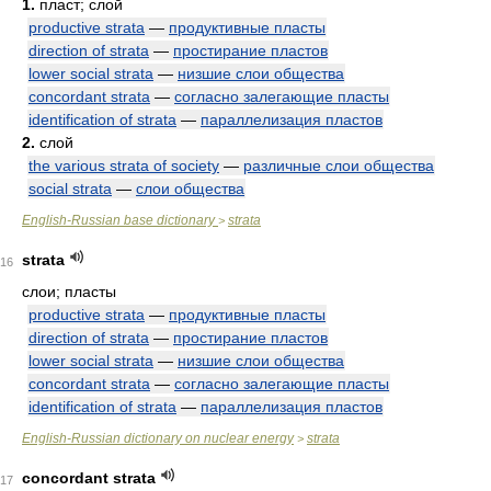
1.
пласт; слой
productive strata
—
продуктивные пласты
direction of strata
—
простирание пластов
lower social strata
—
низшие слои общества
concordant strata
—
согласно залегающие пласты
identification of strata
—
параллелизация пластов
2.
слой
the various strata of society
—
различные слои общества
social strata
—
слои общества
English-Russian base dictionary
strata
>
strata
16
слои; пласты
productive strata
—
продуктивные пласты
direction of strata
—
простирание пластов
lower social strata
—
низшие слои общества
concordant strata
—
согласно залегающие пласты
identification of strata
—
параллелизация пластов
English-Russian dictionary on nuclear energy
strata
>
concordant strata
17