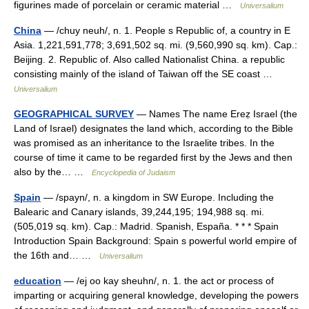
figurines made of porcelain or ceramic material …
Universalium
China
— /chuy neuh/, n. 1. People s Republic of, a country in E
Asia. 1,221,591,778; 3,691,502 sq. mi. (9,560,990 sq. km). Cap.:
Beijing. 2. Republic of. Also called Nationalist China. a republic
consisting mainly of the island of Taiwan off the SE coast …
Universalium
GEOGRAPHICAL SURVEY
— Names The name Ereẓ Israel (the
Land of Israel) designates the land which, according to the Bible
was promised as an inheritance to the Israelite tribes. In the
course of time it came to be regarded first by the Jews and then
also by the… …
Encyclopedia of Judaism
Spain
— /spayn/, n. a kingdom in SW Europe. Including the
Balearic and Canary islands, 39,244,195; 194,988 sq. mi.
(505,019 sq. km). Cap.: Madrid. Spanish, España. * * * Spain
Introduction Spain Background: Spain s powerful world empire of
the 16th and… …
Universalium
education
— /ej oo kay sheuhn/, n. 1. the act or process of
imparting or acquiring general knowledge, developing the powers