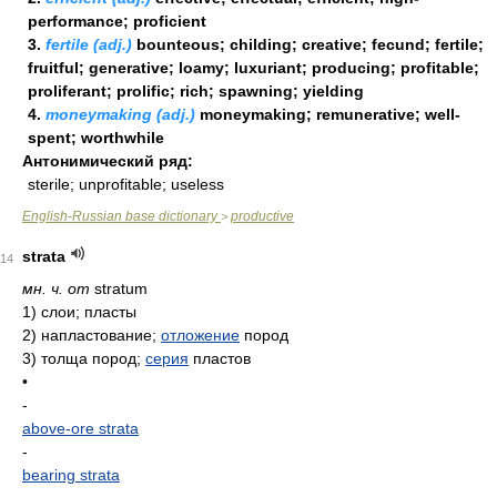
performance; proficient
3.
fertile (adj.)
bounteous; childing; creative; fecund; fertile;
fruitful; generative; loamy; luxuriant; producing; profitable;
proliferant; prolific; rich; spawning; yielding
4.
moneymaking (adj.)
moneymaking; remunerative; well-
spent; worthwhile
Антонимический ряд:
sterile; unprofitable; useless
English-Russian base dictionary
productive
>
strata
14
мн. ч. от
stratum
1)
слои; пласты
2)
напластование;
отложение
пород
3)
толща пород;
серия
пластов
•
-
above-ore strata
-
bearing strata