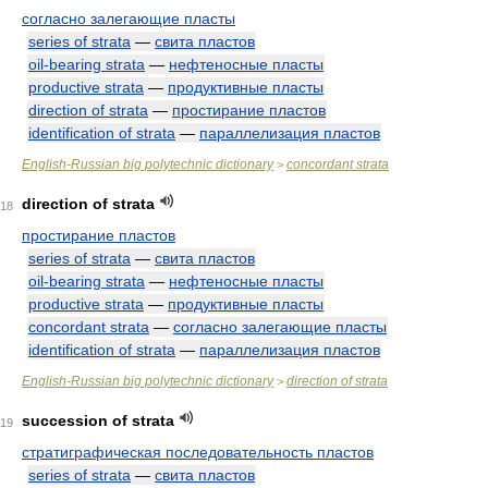
согласно залегающие пласты
series of strata
—
свита пластов
oil-bearing strata
—
нефтеносные пласты
productive strata
—
продуктивные пласты
direction of strata
—
простирание пластов
identification of strata
—
параллелизация пластов
English-Russian big polytechnic dictionary
concordant strata
>
direction of strata
18
простирание пластов
series of strata
—
свита пластов
oil-bearing strata
—
нефтеносные пласты
productive strata
—
продуктивные пласты
concordant strata
—
согласно залегающие пласты
identification of strata
—
параллелизация пластов
English-Russian big polytechnic dictionary
direction of strata
>
succession of strata
19
стратиграфическая последовательность пластов
series of strata
—
свита пластов