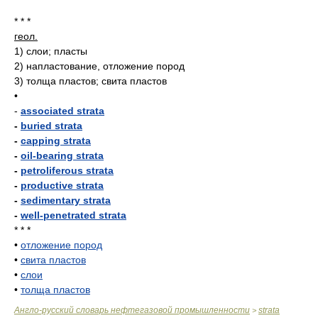
* * *
геол.
1)
слои; пласты
2)
напластование, отложение пород
3)
толща пластов; свита пластов
•
-
associated strata
-
buried strata
-
capping strata
-
oil-bearing strata
-
petroliferous strata
-
productive strata
-
sedimentary strata
-
well-penetrated strata
* * *
•
отложение пород
•
свита пластов
•
слои
•
толща пластов
Англо-русский словарь нефтегазовой промышленности
strata
>