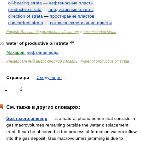
oil-bearing strata
—
нефтеносные пласты
productive strata
—
продуктивные пласты
direction of strata
—
простирание пластов
concordant strata
—
согласно залегающие пласты
English-Russian big polytechnic dictionary
succession of strata
>
water of productive oil strata
20
Макаров:
нефтяная вода
Универсальный англо-русский словарь
water of productive oil strata
>
Страницы
Следующая
→
1
2
См. также в других словарях:
Gas macrojamming
— is a natural phenomenon that consists in
gas macrovolumes remaining outside the water displacement
front. It can be observed in the process of formation waters inflow
into the gas deposit. Gas macrovolumes jamming is due to