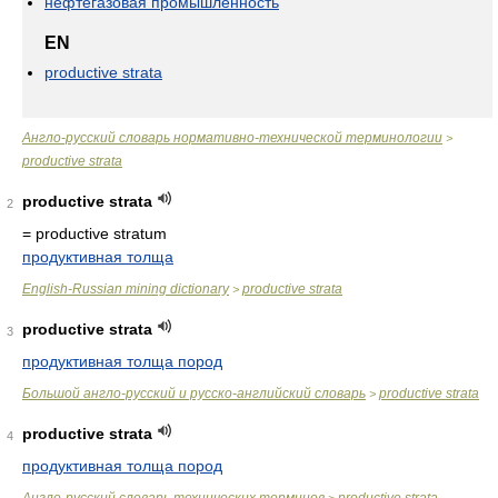
нефтегазовая промышленность
EN
productive strata
Англо-русский словарь нормативно-технической терминологии
>
productive strata
productive strata
2
= productive stratum
продуктивная толща
English-Russian mining dictionary
productive strata
>
productive strata
3
продуктивная толща пород
Большой англо-русский и русско-английский словарь
productive strata
>
productive strata
4
продуктивная толща пород