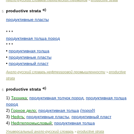
Англо-русский словарь технических терминов
productive strata
>
productive strata
5
продуктивные пласты
* * *
продуктивная толща пород
* * *
•
продуктивная толща
•
продуктивные пласты
•
продуктивный пласт
Англо-русский словарь нефтегазовой промышленности
productive
>
strata
productive strata
6
1)
Техника:
продуктивная толчок пород
,
продуктивная толща
пород
2)
Горное дело:
продуктивная толща
(пород)
3)
Нефть:
продуктивные пласты
,
продуктивный пласт
4)
Нефтепромысловый:
продуктивная толща
Универсальный англо-русский словарь
productive strata
>