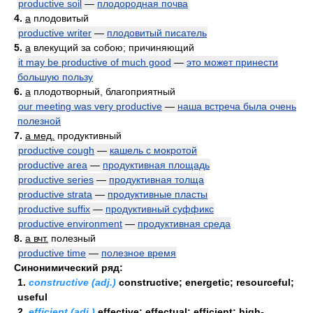
productive soil
—
плодородная почва
4.
a
плодовитый
productive writer
—
плодовитый писатель
5.
a
влекущий за собою; причиняющий
it may be productive of much good
—
это может принести
большую пользу
6.
a
плодотворный, благоприятный
our meeting was very productive
—
наша встреча была очень
полезной
7.
a мед.
продуктивный
productive cough
—
кашель с мокротой
productive area
—
продуктивная площадь
productive series
—
продуктивная толща
productive strata
—
продуктивные пласты
productive suffix
—
продуктивный суффикс
productive environment
—
продуктивная среда
8.
a вчт.
полезный
productive time
—
полезное время
Синонимический ряд:
1.
constructive (adj.)
constructive; energetic; resourceful;
useful
2.
efficient (adj.)
effective; effectual; efficient; high-