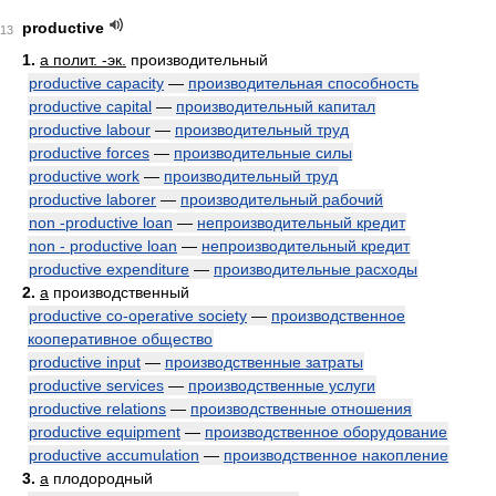
productive
13
1.
a полит. -эк.
производительный
productive capacity
—
производительная способность
productive capital
—
производительный капитал
productive labour
—
производительный труд
productive forces
—
производительные силы
productive work
—
производительный труд
productive laborer
—
производительный рабочий
non -productive loan
—
непроизводительный кредит
non - productive loan
—
непроизводительный кредит
productive expenditure
—
производительные расходы
2.
a
производственный
productive co-operative society
—
производственное
кооперативное общество
productive input
—
производственные затраты
productive services
—
производственные услуги
productive relations
—
производственные отношения
productive equipment
—
производственное оборудование
productive accumulation
—
производственное накопление
3.
a
плодородный