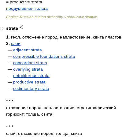
= productive strata
продуктивная толща
English-Russian mining dictionary
productive stratum
>
strata
12
1.
геол.
отложение пород, напластование, свита пластов
2.
слои
—
adjacent strata
—
compressible foundations strata
—
concordant strata
—
overlying strata
—
petroliferous strata
—
productive strata
—
sedimentary strata
* * *
отложение пород, напластование; стратиграфический
горизонт; толща, свита
* * *
слой, отложение пород, толща, свита