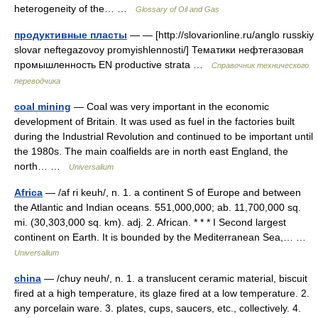
heterogeneity of the… …
Glossary of Oil and Gas
продуктивные пласты
— — [http://slovarionline.ru/anglo russkiy
slovar neftegazovoy promyishlennosti/] Тематики нефтегазовая
промышленность EN productive strata …
Справочник технического
переводчика
coal mining
— Coal was very important in the economic
development of Britain. It was used as fuel in the factories built
during the Industrial Revolution and continued to be important until
the 1980s. The main coalfields are in north east England, the
north… …
Universalium
Africa
— /af ri keuh/, n. 1. a continent S of Europe and between
the Atlantic and Indian oceans. 551,000,000; ab. 11,700,000 sq.
mi. (30,303,000 sq. km). adj. 2. African. * * * I Second largest
continent on Earth. It is bounded by the Mediterranean Sea,… …
Universalium
china
— /chuy neuh/, n. 1. a translucent ceramic material, biscuit
fired at a high temperature, its glaze fired at a low temperature. 2.
any porcelain ware. 3. plates, cups, saucers, etc., collectively. 4.