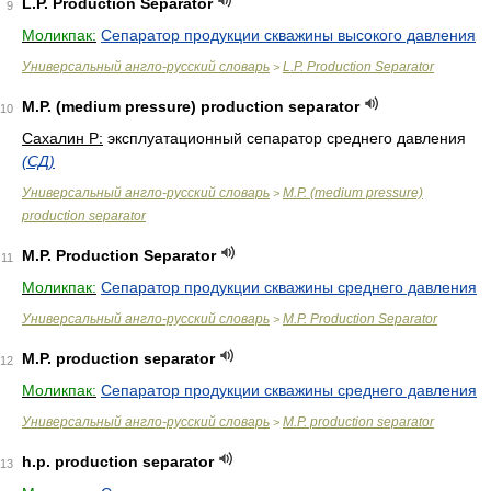
L.P. Production Separator
9
Моликпак:
Сепаратор продукции скважины высокого давления
Универсальный англо-русский словарь
L.P. Production Separator
>
M.P. (medium pressure) production separator
10
Сахалин Р:
эксплуатационный сепаратор среднего давления
(СД)
Универсальный англо-русский словарь
M.P. (medium pressure)
>
production separator
M.P. Production Separator
11
Моликпак:
Сепаратор продукции скважины среднего давления
Универсальный англо-русский словарь
M.P. Production Separator
>
M.P. production separator
12
Моликпак:
Сепаратор продукции скважины среднего давления
Универсальный англо-русский словарь
M.P. production separator
>
h.p. production separator
13