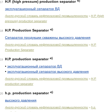
H.P. (high pressure) production separator
17
эксплуатационный сепаратор ВД
Англо-русский словарь нефтегазовой промышленности
H.P. (high
>
pressure) production separator
H.P. Production Separator
18
Сепаратор продукции скважины высокого давления
Англо-русский словарь нефтегазовой промышленности
H.P.
>
Production Separator
H.P. production separator
19
•
эксплуатационный сепаратор ВД
•
эксплуатационный сепаратор высокого давления
Англо-русский словарь нефтегазовой промышленности
H.P.
>
production separator
h.p. production separator
20
высокого давления
Англо-русский словарь нефтегазовой промышленности
h.p.
>