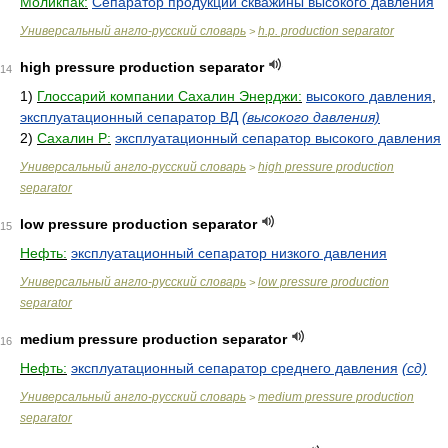
Моликпак:
Сепаратор продукции скважины высокого давления
Универсальный англо-русский словарь
h.p. production separator
>
high pressure production separator
14
1)
Глоссарий компании Сахалин Энерджи:
высокого давления
,
эксплуатационный сепаратор ВД
(высокого давления)
2)
Сахалин Р:
эксплуатационный сепаратор высокого давления
Универсальный англо-русский словарь
high pressure production
>
separator
low pressure production separator
15
Нефть:
эксплуатационный сепаратор низкого давления
Универсальный англо-русский словарь
low pressure production
>
separator
medium pressure production separator
16
Нефть:
эксплуатационный сепаратор среднего давления
(сд)
Универсальный англо-русский словарь
medium pressure production
>
separator