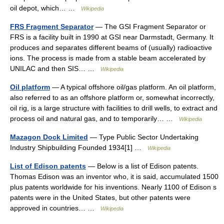
oil depot, which… …
Wikipedia
FRS Fragment Separator
— The GSI Fragment Separator or
FRS is a facility built in 1990 at GSI near Darmstadt, Germany. It
produces and separates different beams of (usually) radioactive
ions. The process is made from a stable beam accelerated by
UNILAC and then SIS… …
Wikipedia
Oil platform
— A typical offshore oil/gas platform. An oil platform,
also referred to as an offshore platform or, somewhat incorrectly,
oil rig, is a lаrge structure with facilities to drill wells, to extract and
process oil and natural gas, and to temporarily… …
Wikipedia
Mazagon Dock Limited
— Type Public Sector Undertaking
Industry Shipbuilding Founded 1934[1] …
Wikipedia
List of Edison patents
— Below is a list of Edison patents.
Thomas Edison was an inventor who, it is said, accumulated 1500
plus patents worldwide for his inventions. Nearly 1100 of Edison s
patents were in the United States, but other patents were
approved in countries… …
Wikipedia