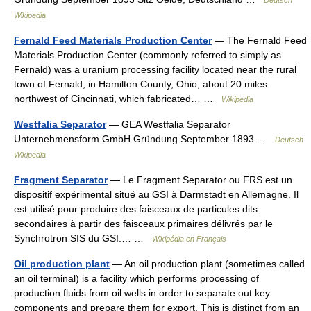
Deutsch
Wikipedia
Fernald Feed Materials Production Center
— The Fernald Feed
Materials Production Center (commonly referred to simply as
Fernald) was a uranium processing facility located near the rural
town of Fernald, in Hamilton County, Ohio, about 20 miles
northwest of Cincinnati, which fabricated… …
Wikipedia
Westfalia Separator
— GEA Westfalia Separator
Unternehmensform GmbH Gründung September 1893 …
Deutsch
Wikipedia
Fragment Separator
— Le Fragment Separator ou FRS est un
dispositif expérimental situé au GSI à Darmstadt en Allemagne. Il
est utilisé pour produire des faisceaux de particules dits
secondaires à partir des faisceaux primaires délivrés par le
Synchrotron SIS du GSI.… …
Wikipédia en Français
Oil production plant
— An oil production plant (sometimes called
an oil terminal) is a facility which performs processing of
production fluids from oil wells in order to separate out key
components and prepare them for export. This is distinct from an