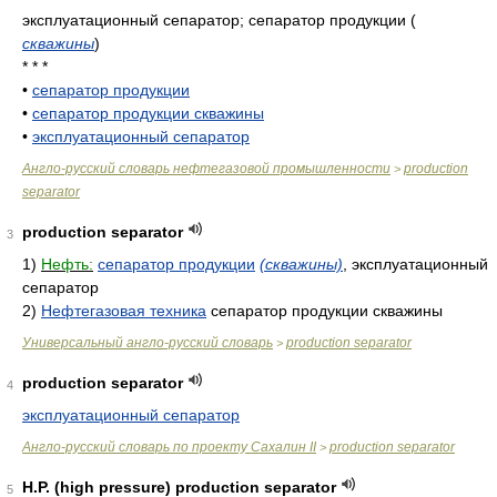
эксплуатационный сепаратор; сепаратор продукции
(
скважины
)
* * *
•
сепаратор продукции
•
сепаратор продукции скважины
•
эксплуатационный сепаратор
Англо-русский словарь нефтегазовой промышленности
production
>
separator
production separator
3
1)
Нефть:
сепаратор продукции
(скважины)
, эксплуатационный
сепаратор
2)
Нефтегазовая техника
сепаратор продукции скважины
Универсальный англо-русский словарь
production separator
>
production separator
4
эксплуатационный сепаратор
Англо-русский словарь по проекту Сахалин II
production separator
>
H.P. (high pressure) production separator
5