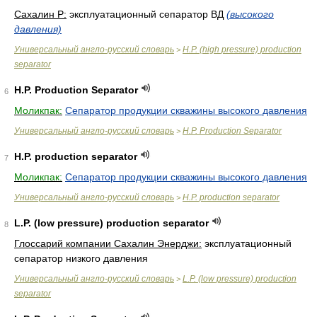
Сахалин Р:
эксплуатационный сепаратор ВД
(высокого
давления)
Универсальный англо-русский словарь
H.P. (high pressure) production
>
separator
H.P. Production Separator
6
Моликпак:
Сепаратор продукции скважины высокого давления
Универсальный англо-русский словарь
H.P. Production Separator
>
H.P. production separator
7
Моликпак:
Сепаратор продукции скважины высокого давления
Универсальный англо-русский словарь
H.P. production separator
>
L.P. (low pressure) production separator
8
Глоссарий компании Сахалин Энерджи:
эксплуатационный
сепаратор низкого давления
Универсальный англо-русский словарь
L.P. (low pressure) production
>
separator