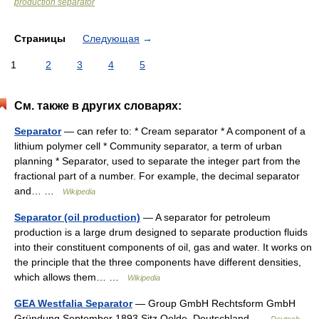
production separator
Страницы
Следующая
→
1
2
3
4
5
См. также в других словарях:
Separator
— can refer to: * Cream separator * A component of a
lithium polymer cell * Community separator, a term of urban
planning * Separator, used to separate the integer part from the
fractional part of a number. For example, the decimal separator
and… …
Wikipedia
Separator (oil production)
— A separator for petroleum
production is a large drum designed to separate production fluids
into their constituent components of oil, gas and water. It works on
the principle that the three components have different densities,
which allows them… …
Wikipedia
GEA Westfalia Separator
— Group GmbH Rechtsform GmbH
Gründung September 1893 Sitz Oelde, Deutschland …