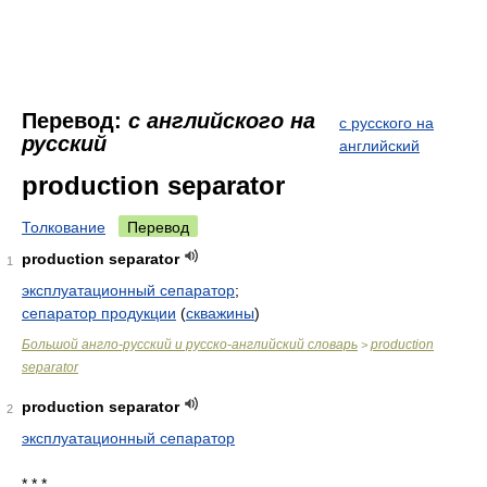
Перевод:
с английского на
с русского на
русский
английский
production separator
Толкование
Перевод
production separator
1
эксплуатационный сепаратор
;
сепаратор продукции
(
скважины
)
Большой англо-русский и русско-английский словарь
production
>
separator
production separator
2
эксплуатационный сепаратор
* * *