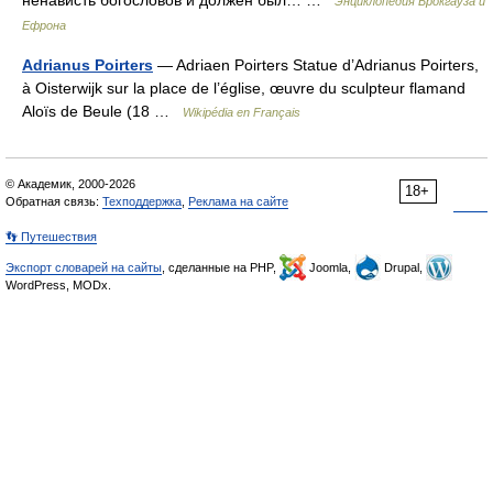
ненависть богословов и должен был… …
Энциклопедия Брокгауза и
Ефрона
Adrianus Poirters
— Adriaen Poirters Statue d’Adrianus Poirters,
à Oisterwijk sur la place de l’église, œuvre du sculpteur flamand
Aloïs de Beule (18 …
Wikipédia en Français
© Академик, 2000-2026
18+
Обратная связь:
Техподдержка
,
Реклама на сайте
👣 Путешествия
Экспорт словарей на сайты
, сделанные на PHP,
Joomla,
Drupal,
WordPress, MODx.