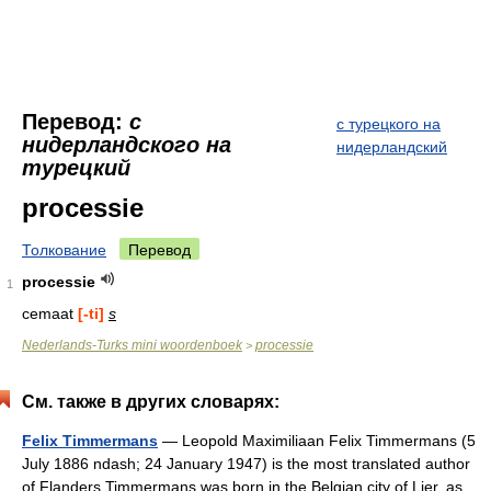
Перевод:
с
с турецкого на
нидерландского на
нидерландский
турецкий
processie
Толкование
Перевод
processie
1
cemaat
[-ti]
s
Nederlands-Turks mini woordenboek
processie
>
См. также в других словарях:
Felix Timmermans
— Leopold Maximiliaan Felix Timmermans (5
July 1886 ndash; 24 January 1947) is the most translated author
of Flanders.Timmermans was born in the Belgian city of Lier, as