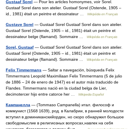
Gustaaf Sorel
— Pour les articles homonymes, voir Sorel.
Gustaaf Sorel dans son atelier. Gustaaf Sorel (Ostende, 1905 –
id., 1981) était un peintre et dessinateur …
Wikipédia en Français
Gustave Sorel
— Gustaaf Sorel Gustaaf Sorel dans son atelier.
Gustaaf Sorel (Ostende, 1905 – id., 1981) était un peintre et
dessinateur belge (flamand). Sommaire …
Wikipédia en Français
Sorel, Gustaaf
— Gustaaf Sorel Gustaaf Sorel dans son atelier.
Gustaaf Sorel (Ostende, 1905 – id., 1981) était un peintre et
dessinateur belge (flamand). Sommaire …
Wikipédia en Français
Felix Timmermans
— Saltar a navegación, búsqueda Felix
Timmermans Leopold Maximiliaan Felix Timmermans (5 de julio
de 1886 – 24 de enero de 1947) es el autor más traducido de
Flandes. Timmermans nació en la ciudad belga de Lier,
decimotercer hijo entre catorce her …
Wikipedia Español
Кампанелла
— (Tommaso Campanella) итал. философ и
коммунист (1568 1639), род. в Калабрии, в ранней молодости
вступил в доминиканскийорден, но скоро обнаружил большое
свободомыслие в религиозных вопросах,навлек на себя