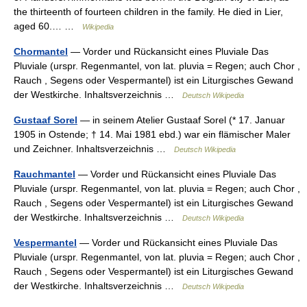
the thirteenth of fourteen children in the family. He died in Lier,
aged 60.… …
Wikipedia
Chormantel
— Vorder und Rückansicht eines Pluviale Das
Pluviale (urspr. Regenmantel, von lat. pluvia = Regen; auch Chor ,
Rauch , Segens oder Vespermantel) ist ein Liturgisches Gewand
der Westkirche. Inhaltsverzeichnis …
Deutsch Wikipedia
Gustaaf Sorel
— in seinem Atelier Gustaaf Sorel (* 17. Januar
1905 in Ostende; † 14. Mai 1981 ebd.) war ein flämischer Maler
und Zeichner. Inhaltsverzeichnis …
Deutsch Wikipedia
Rauchmantel
— Vorder und Rückansicht eines Pluviale Das
Pluviale (urspr. Regenmantel, von lat. pluvia = Regen; auch Chor ,
Rauch , Segens oder Vespermantel) ist ein Liturgisches Gewand
der Westkirche. Inhaltsverzeichnis …
Deutsch Wikipedia
Vespermantel
— Vorder und Rückansicht eines Pluviale Das
Pluviale (urspr. Regenmantel, von lat. pluvia = Regen; auch Chor ,
Rauch , Segens oder Vespermantel) ist ein Liturgisches Gewand
der Westkirche. Inhaltsverzeichnis …
Deutsch Wikipedia