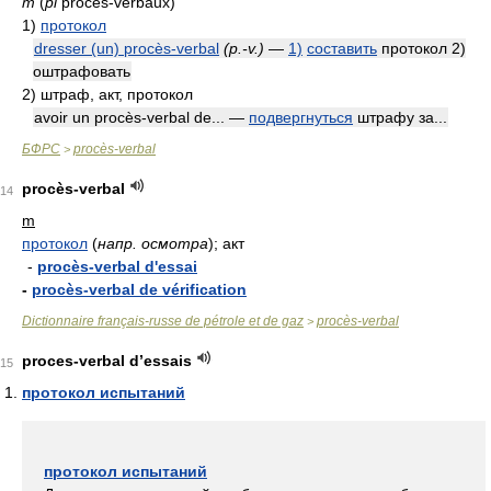
m
(
pl
procès-verbaux)
1)
протокол
dresser (un) procès-verbal
(p.-v.)
—
1)
составить
протокол 2)
оштрафовать
2)
штраф, акт, протокол
avoir un procès-verbal de... —
подвергнуться
штрафу за...
БФРС
procès-verbal
>
procès-verbal
14
m
протокол
(
напр. осмотра
)
; акт
-
procès-verbal d'essai
-
procès-verbal de vérification
Dictionnaire français-russe de pétrole et de gaz
procès-verbal
>
proces-verbal d’essais
15
протокол испытаний
протокол испытаний