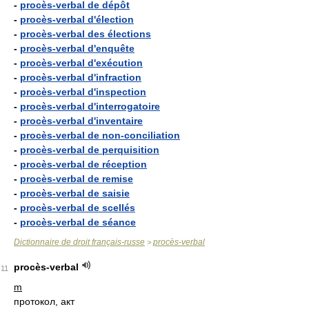
-
procès-verbal de dépôt
-
procès-verbal d'élection
-
procès-verbal des élections
-
procès-verbal d'enquête
-
procès-verbal d'exécution
-
procès-verbal d'infraction
-
procès-verbal d'inspection
-
procès-verbal d'interrogatoire
-
procès-verbal d'inventaire
-
procès-verbal de non-conciliation
-
procès-verbal de perquisition
-
procès-verbal de réception
-
procès-verbal de remise
-
procès-verbal de saisie
-
procès-verbal de scellés
-
procès-verbal de séance
Dictionnaire de droit français-russe
procès-verbal
>
procès-verbal
11
m
протокол, акт