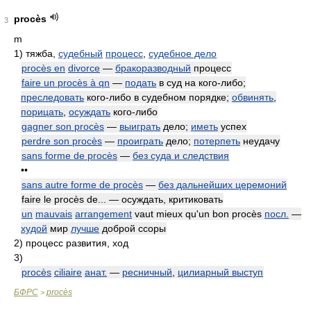
procès
3
m
1)
тяжба,
судебный
процесс
,
судебное дело
procès en
divorce
—
бракоразводный
процесс
faire un procès à qn
—
подать
в суд на кого-либо;
преследовать
кого-либо в судебном порядке;
обвинять
,
порицать
,
осуждать
кого-либо
gagner son procès
—
выиграть
дело;
иметь
успех
perdre son procès
—
проиграть
дело;
потерпеть
неудачу
sans forme de procès
—
без суда и следствия
••
sans autre forme de procès
—
без дальнейших церемоний
faire le procès de... — осуждать, критиковать
un
mauvais
arrangement
vaut mieux qu'un bon procès
посл.
—
худой
мир
лучше
доброй ссоры
2)
процесс развития, ход
3)
procès
ciliaire
анат.
—
ресничный
,
цилиарный выступ
БФРС
procès
>