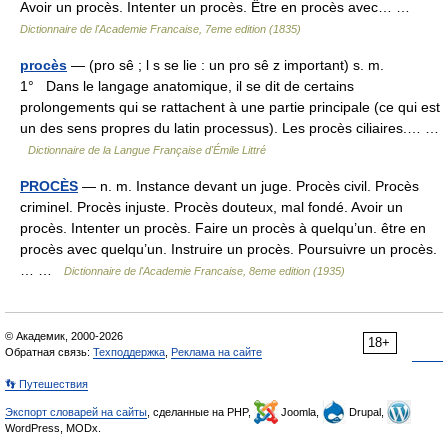
Avoir un procès. Intenter un procès. Être en procès avec… …
Dictionnaire de l'Academie Francaise, 7eme edition (1835)
procès
— (pro sê ; l s se lie : un pro sê z important) s. m.
1° Dans le langage anatomique, il se dit de certains
prolongements qui se rattachent à une partie principale (ce qui est
un des sens propres du latin processus). Les procès ciliaires.… …
Dictionnaire de la Langue Française d'Émile Littré
PROCÈS
— n. m. Instance devant un juge. Procès civil. Procès
criminel. Procès injuste. Procès douteux, mal fondé. Avoir un
procès. Intenter un procès. Faire un procès à quelqu’un. être en
procès avec quelqu’un. Instruire un procès. Poursuivre un procès.
… …
Dictionnaire de l'Academie Francaise, 8eme edition (1935)
© Академик, 2000-2026
18+
Обратная связь:
Техподдержка
,
Реклама на сайте
👣 Путешествия
Экспорт словарей на сайты
, сделанные на PHP,
Joomla,
Drupal,
WordPress, MODx.