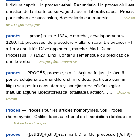
Iudicium capitis. Un proces verbal, Renuntiatio. Un proces où il est
question de la liberté ou servage d aucun, Liberalis causa. Proces
pour raison de succession, Haereditaria controuersia.… …
Thresor
de la langue françoyse
procès
— [ prɔsɛ ] n. m. • 1324; « marche, développement »
1250; lat. processus, de procedere « aller en avant, s avancer » I
♦ 1 ♦ Vx ou littér. Développement, marche. Mod. Didact.
Processus. ♢ (1927) Ling. Contenu sémantique du prédicat; ce
que le verbe …
Encyclopédie Universelle
proces
— PROCÉS, procese, s.n. 1. Acţiune în justiţie făcută
pentru soluţionarea unui diferend între două părţi care sunt în
litigiu sau pentru constatarea şi sancţionarea călcării legilor
statului; acţiune judecătorească; totalitatea actelor,… …
Dicționar
Român
Proces
— Procès Pour les articles homonymes, voir Procès
(homonymie). Galilée face au tribunal de l Inquisition (tableau de
…
Wikipédia en Français
proces
— {{/stl 13}}{{stl 8}}rz. mnż I, D. u, Mc. processie {{/stl 8}}