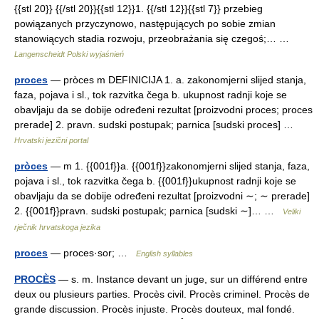
{{stl 20}} {{/stl 20}}{{stl 12}}1. {{/stl 12}}{{stl 7}} przebieg
powiązanych przyczynowo, następujących po sobie zmian
stanowiących stadia rozwoju, przeobrażania się czegoś;… …
Langenscheidt Polski wyjaśnień
proces
— pròces m DEFINICIJA 1. a. zakonomjerni slijed stanja,
faza, pojava i sl., tok razvitka čega b. ukupnost radnji koje se
obavljaju da se dobije određeni rezultat [proizvodni proces; proces
prerade] 2. pravn. sudski postupak; parnica [sudski proces] …
Hrvatski jezični portal
pròces
— m 1. {{001f}}a. {{001f}}zakonomjerni slijed stanja, faza,
pojava i sl., tok razvitka čega b. {{001f}}ukupnost radnji koje se
obavljaju da se dobije određeni rezultat [proizvodni ∼; ∼ prerade]
2. {{001f}}pravn. sudski postupak; parnica [sudski ∼]… …
Veliki
rječnik hrvatskoga jezika
proces
— proces·sor; …
English syllables
PROCÈS
— s. m. Instance devant un juge, sur un différend entre
deux ou plusieurs parties. Procès civil. Procès criminel. Procès de
grande discussion. Procès injuste. Procès douteux, mal fondé.