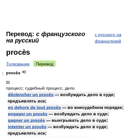
Перевод:
с французского
с русского на
на русский
французский
procès
Толкование
Перевод
procès
1
m
процесс; судебный процесс, дело
déclencher un procès
— возбуждать дело в суде;
предъявлять иск;
en dehors de tout procès
— во внесудебном порядке;
engager un procès
— возбуждать дело в суде;
gagner un procès
— выигрывать дело в суде;
intenter un procès
— возбуждать дело в суде;
предъявлять иск;