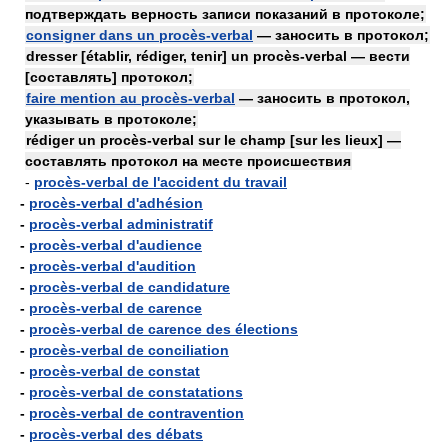
подтверждать верность записи показаний в протоколе;
consigner dans un procès-verbal
— заносить в протокол;
dresser [établir, rédiger, tenir] un procès-verbal — вести
[составлять] протокол;
faire mention au procès-verbal
— заносить в протокол,
указывать в протоколе;
rédiger un procès-verbal sur le champ [sur les lieux] —
составлять протокол на месте происшествия
-
procès-verbal de l'accident du travail
-
procès-verbal d'adhésion
-
procès-verbal administratif
-
procès-verbal d'audience
-
procès-verbal d'audition
-
procès-verbal de candidature
-
procès-verbal de carence
-
procès-verbal de carence des élections
-
procès-verbal de conciliation
-
procès-verbal de constat
-
procès-verbal de constatations
-
procès-verbal de contravention
-
procès-verbal des débats