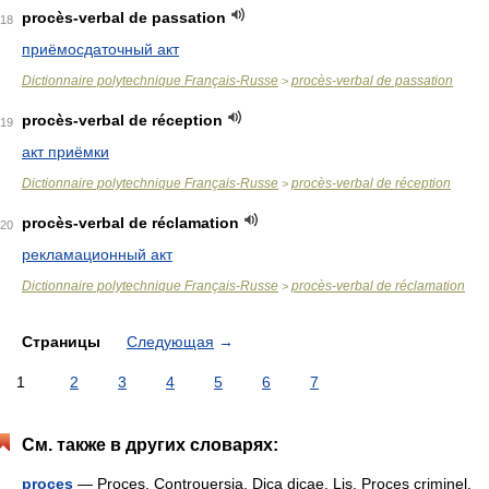
procès-verbal de passation
18
приёмосдаточный акт
Dictionnaire polytechnique Français-Russe
procès-verbal de passation
>
procès-verbal de réception
19
акт приёмки
Dictionnaire polytechnique Français-Russe
procès-verbal de réception
>
procès-verbal de réclamation
20
рекламационный акт
Dictionnaire polytechnique Français-Russe
procès-verbal de réclamation
>
Страницы
Следующая
→
1
2
3
4
5
6
7
См. также в других словарях:
proces
— Proces, Controuersia, Dica dicae, Lis. Proces criminel,