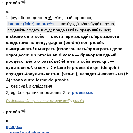
procès
4
m
1. [суде́бное] де́ло
◄
pl.
-а'►
, [-ый] проце́сс;
intenter (faire) un procès
— возбужда́ть/возбуди́ть де́ло;
подава́ть/пода́ть в суд; предъявля́ть/предъяви́ть иск;
instruire un procès — вести́, производи́ть/произвести́
сле́дствие по де́лу; gagner (perdre) son procès —
выи́грывать/ вы́играть (прои́грывать/проигра́ть) де́ло
<проце́сс>; un procès en divorce — бракоразво́дный
проце́сс, де́ло о разво́де; être en procès avec
qn.
—
суди́ться
ipf.
с кем-л.;
●
faire le procès de
qn.
(de
qch.
) —
осужда́ть/осуди́ть кого́-л. (что-л.); напада́ть/напа́сть на (+
A
)
;
sans autre forme de procès
1) без суда́ и сле́дствия
2)
fig.
без до́лгих церемо́ний 2.
v.
processus
Dictionnaire français-russe de type actif
procès
>
procès
5
m
процесс
-
procès adiabatique