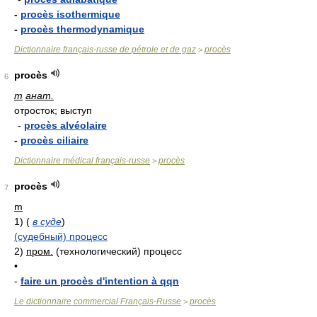
-
procès isothermique
-
procès thermodynamique
Dictionnaire français-russe de pétrole et de gaz
procès
>
procès
6
m
анат.
отросток; выступ
-
procès alvéolaire
-
procès ciliaire
Dictionnaire médical français-russe
procès
>
procès
7
m
1)
(
в суде
)
(судебный) процесс
2)
пром.
(технологический) процесс
•
-
faire un procès d'intention à qqn
Le dictionnaire commercial Français-Russe
procès
>