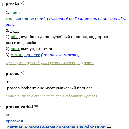
procès
8
1.
прил.
тех.
технологический
(Traitement
de
l'eau procès
et
de l'eau ultra
pure)
2.
сущ.
1)
общ.
судебное дело, судебный процесс, ход, процесс
развития, тяжба
2)
анат.
выступ, отросток
3)
метал.
процесс
(см. также procэdэ)
Французско-русский универсальный словарь
procès
>
procès
9
m
procès isothermique изотермический процесс
Français-Russe dictionnaire de génie mécanique
procès
>
procès-verbal
10
m
протокол
certifier le procès-verbal conforme à la déposition
—