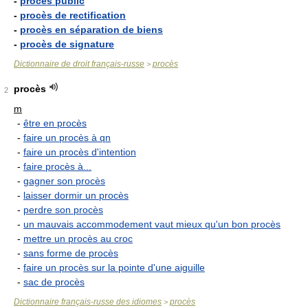
-
procès public
-
procès de rectification
-
procès en séparation de biens
-
procès de signature
Dictionnaire de droit français-russe
procès
>
procès
2
m
-
être en procès
-
faire un procès à qn
-
faire un procès d'intention
-
faire procès à...
-
gagner son procès
-
laisser dormir un procès
-
perdre son procès
-
un mauvais accommodement vaut mieux qu'un bon procès
-
mettre un procès au croc
-
sans forme de procès
-
faire un procès sur la pointe d'une aiguille
-
sac de procès
Dictionnaire français-russe des idiomes
procès
>