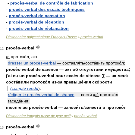
-
procès-verbal de contrôle de fabrication
-
procès-verbal des essais techniques
-
procès-verbal de passation
-
procès-verbal de réception
-
procès-verbal de réclamation
Dictionnaire polytechnique Français-Russe
procès-verbal
>
procès-verbal
12
m
протоко́л; акт;
dresser un procès-verbal
— составля́ть/соста́вить протоко́л;
procès-verbal de carence — акт об отсу́тствии иму́щества;
j'ai eu un procès-verbal pour excès de vitesse ∑ — на меня́
соста́вили протоко́л из-за превыше́ния ско́рости
║
(compte rendu
):
rédiger le procès-verbal de séance
— вести́
ipf.
протоко́л
заседа́ния;
inscrire au procès-verbal — заноси́ть/занести́ в протоко́л
Dictionnaire français-russe de type actif
procès-verbal
>
procès-verbal
13