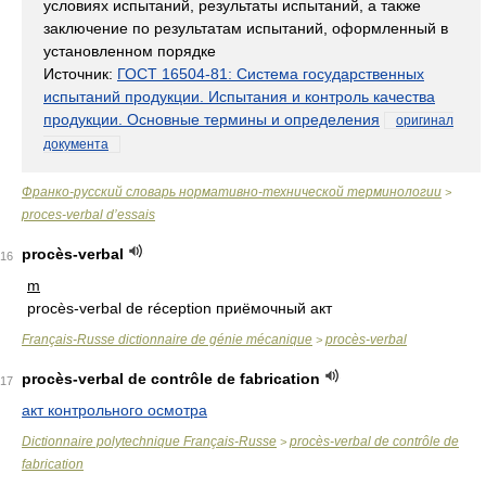
условиях испытаний, результаты испытаний, а также
заключение по результатам испытаний, оформленный в
установленном порядке
Источник:
ГОСТ 16504-81: Система государственных
испытаний продукции. Испытания и контроль качества
продукции. Основные термины и определения
оригинал
документа
Франко-русский словарь нормативно-технической терминологии
>
proces-verbal d’essais
procès-verbal
16
m
procès-verbal de réception приёмочный акт
Français-Russe dictionnaire de génie mécanique
procès-verbal
>
procès-verbal de contrôle de fabrication
17
акт контрольного осмотра
Dictionnaire polytechnique Français-Russe
procès-verbal de contrôle de
>
fabrication