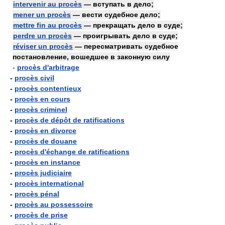
intervenir au procès
— вступать в дело;
mener un procès
— вести судебное дело;
mettre fin au procès
— прекращать дело в суде;
perdre un procès
— проигрывать дело в суде;
réviser un procès
— пересматривать судебное
постановление, вошедшее в законную силу
-
procès d'arbitrage
-
procès civil
-
procès contentieux
-
procès en cours
-
procès criminel
-
procès de dépôt de ratifications
-
procès en divorce
-
procès de douane
-
procès d'échange de ratifications
-
procès en instance
-
procès judiciaire
-
procès international
-
procès pénal
-
procès au possessoire
-
procès de prise