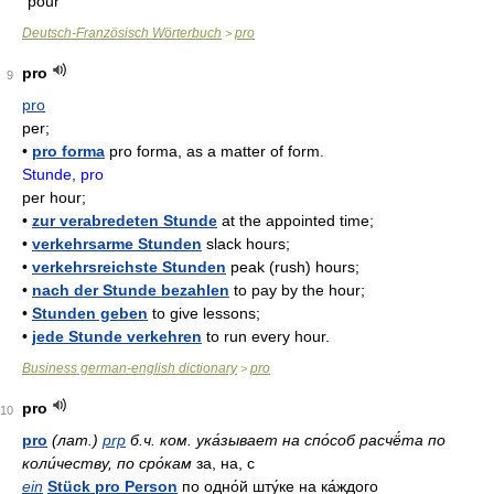
pour
Deutsch-Französisch Wörterbuch
pro
>
pro
9
pro
per;
•
pro forma
pro forma, as a matter of form.
Stunde, pro
per hour;
•
zur verabredeten Stunde
at the appointed time;
•
verkehrsarme Stunden
slack hours;
•
verkehrsreichste Stunden
peak (rush) hours;
•
nach der Stunde bezahlen
to pay by the hour;
•
Stunden geben
to give lessons;
•
jede Stunde verkehren
to run every hour.
Business german-english dictionary
pro
>
pro
10
pro
(лат.)
prp
б.ч. ком. ука́зывает на спо́соб расчё́та по
коли́честву, по сро́кам
за, на, с
ein
Stück pro Person
по одно́й шту́ке на ка́ждого