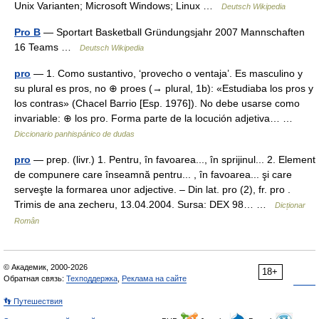
Unix Varianten; Microsoft Windows; Linux …
Deutsch Wikipedia
Pro B
— Sportart Basketball Gründungsjahr 2007 Mannschaften
16 Teams …
Deutsch Wikipedia
pro
— 1. Como sustantivo, ‘provecho o ventaja’. Es masculino y
su plural es pros, no ⊕ proes (→ plural, 1b): «Estudiaba los pros y
los contras» (Chacel Barrio [Esp. 1976]). No debe usarse como
invariable: ⊕ los pro. Forma parte de la locución adjetiva… …
Diccionario panhispánico de dudas
pro
— prep. (livr.) 1. Pentru, în favoarea..., în sprijinul... 2. Element
de compunere care înseamnă pentru... , în favoarea... şi care
serveşte la formarea unor adjective. – Din lat. pro (2), fr. pro .
Trimis de ana zecheru, 13.04.2004. Sursa: DEX 98… …
Dicționar
Român
© Академик, 2000-2026
18+
Обратная связь:
Техподдержка
,
Реклама на сайте
👣 Путешествия