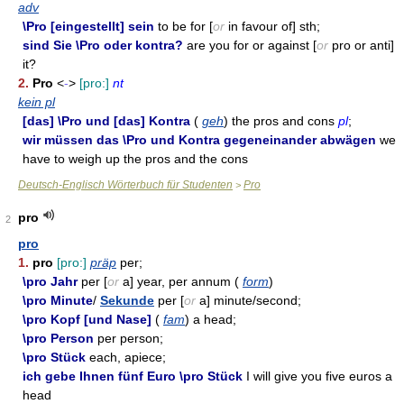
adv
\Pro [eingestellt] sein
to be for [
or
in favour of] sth;
sind Sie \Pro oder kontra?
are you for or against [
or
pro or anti]
it?
2.
Pro
<
-
>
[pro:]
nt
kein pl
[das] \Pro und [das] Kontra
(
geh
) the pros and cons
pl
;
wir müssen das \Pro und Kontra gegeneinander abwägen
we
have to weigh up the pros and the cons
Deutsch-Englisch Wörterbuch für Studenten
Pro
>
pro
2
pro
1.
pro
[pro:]
präp
per;
\pro Jahr
per [
or
a] year, per annum (
form
)
\pro Minute
/
Sekunde
per [
or
a] minute/second;
\pro Kopf [und Nase]
(
fam
) a head;
\pro Person
per person;
\pro Stück
each, apiece;
ich gebe Ihnen fünf Euro \pro Stück
I will give you five euros a
head