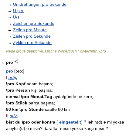
→
Umdrehungen pro Sekunde
→
U.p.s.
→
U/s
→
Zeichen pro Sekunde
→
Zeilen pro Minute
→
Zeilen pro Sekunde
→
Zyklen pro Sekunde
Neue große deutsch-russische Wörterbuch Polytechnic
pro
>
pro
4
pro
[pro:]
I
präp
;
\pro Kopf
adam başına;
\pro Person
kişi başına;
einmal \pro Monat/Tag
ayda/günde bir kere;
\pro Stück
parça başına;
80 km \pro Stunde
saatte 80 km
II
adv
;
bist du \pro oder kontra
(
eingestellt
)
?
lehin(d) e mi yoksa
aleyhin(d) e misin?, taraftar mısın yoksa karşı mısın?