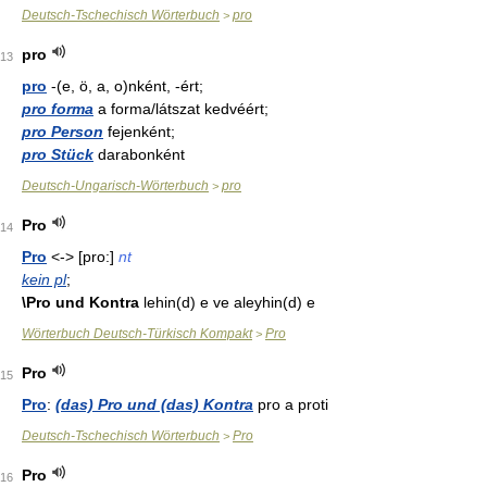
Deutsch-Tschechisch Wörterbuch
pro
>
pro
13
pro
-(e, ö, a, o)nként, -ért;
pro forma
a forma/látszat kedvéért;
pro Person
fejenként;
pro Stück
darabonként
Deutsch-Ungarisch-Wörterbuch
pro
>
Pro
14
Pro
<-> [pro:]
nt
kein pl
;
\Pro und Kontra
lehin(d) e ve aleyhin(d) e
Wörterbuch Deutsch-Türkisch Kompakt
Pro
>
Pro
15
Pro
:
(das) Pro und (das) Kontra
pro a proti
Deutsch-Tschechisch Wörterbuch
Pro
>
Pro
16