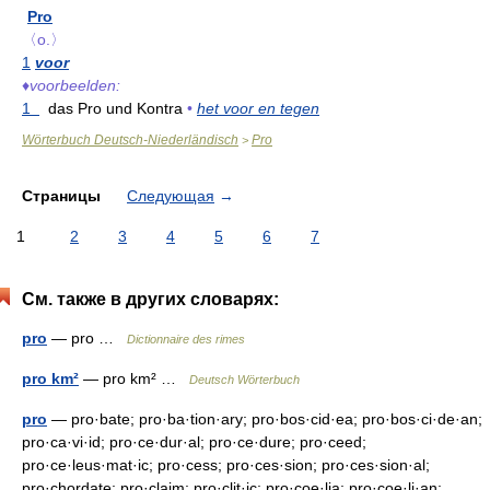
Pro
〈o.〉
1
voor
♦
voorbeelden:
1
das Pro und Kontra
•
het voor en tegen
Wörterbuch Deutsch-Niederländisch
Pro
>
Страницы
Следующая
→
1
2
3
4
5
6
7
См. также в других словарях:
pro
— pro …
Dictionnaire des rimes
pro km²
— pro km² …
Deutsch Wörterbuch
pro
— pro·bate; pro·ba·tion·ary; pro·bos·cid·ea; pro·bos·ci·de·an;
pro·ca·vi·id; pro·ce·dur·al; pro·ce·dure; pro·ceed;
pro·ce·leus·mat·ic; pro·cess; pro·ces·sion; pro·ces·sion·al;
pro·chordate; pro·claim; pro·clit·ic; pro·coe·lia; pro·coe·li·an;… …