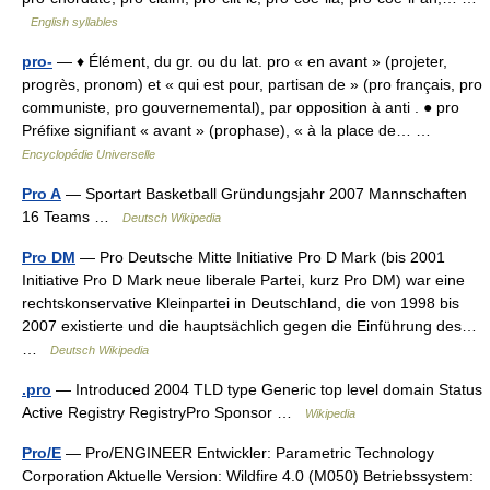
English syllables
pro-
— ♦ Élément, du gr. ou du lat. pro « en avant » (projeter,
progrès, pronom) et « qui est pour, partisan de » (pro français, pro
communiste, pro gouvernemental), par opposition à anti . ● pro
Préfixe signifiant « avant » (prophase), « à la place de… …
Encyclopédie Universelle
Pro A
— Sportart Basketball Gründungsjahr 2007 Mannschaften
16 Teams …
Deutsch Wikipedia
Pro DM
— Pro Deutsche Mitte Initiative Pro D Mark (bis 2001
Initiative Pro D Mark neue liberale Partei, kurz Pro DM) war eine
rechtskonservative Kleinpartei in Deutschland, die von 1998 bis
2007 existierte und die hauptsächlich gegen die Einführung des…
…
Deutsch Wikipedia
.pro
— Introduced 2004 TLD type Generic top level domain Status
Active Registry RegistryPro Sponsor …
Wikipedia
Pro/E
— Pro/ENGINEER Entwickler: Parametric Technology
Corporation Aktuelle Version: Wildfire 4.0 (M050) Betriebssystem: