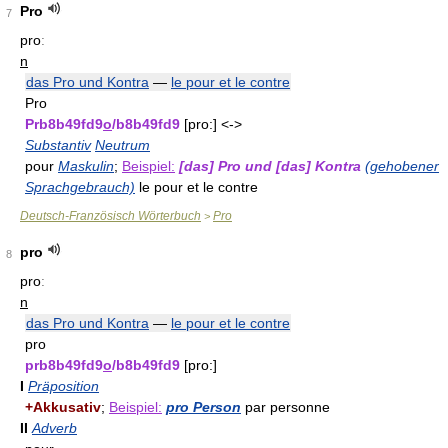
Pro
7
proː
n
das Pro und Kontra
—
le pour et le contre
Pro
Prb8b49fd9
o
/b8b49fd9
[pro:] <->
Substantiv
Neutrum
pour
Maskulin
;
Beispiel:
[das] Pro und [das] Kontra
(gehobener
Sprachgebrauch)
le pour et le contre
Deutsch-Französisch Wörterbuch
Pro
>
pro
8
proː
n
das Pro und Kontra
—
le pour et le contre
pro
prb8b49fd9
o
/b8b49fd9
[pro:]
I
Präposition
+Akkusativ
;
Beispiel:
pro Person
par personne
II
Adverb