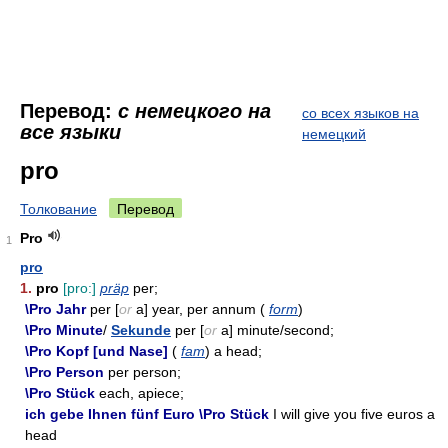
Перевод:
с немецкого на
со всех языков на
все языки
немецкий
pro
Толкование
Перевод
Pro
1
pro
1.
pro
[pro:]
präp
per;
\Pro Jahr
per [
or
a] year, per annum (
form
)
\Pro Minute
/
Sekunde
per [
or
a] minute/second;
\Pro Kopf [und Nase]
(
fam
) a head;
\Pro Person
per person;
\Pro Stück
each, apiece;
ich gebe Ihnen fünf Euro \Pro Stück
I will give you five euros a
head