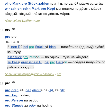
eine
Mark pro Stück zahlen
плати́ть по одно́й ма́рке за шту́ку
wir zahlen zehn Mark pro Kopf
мы пла́тим по де́сять ма́рок
ка́ждый, ка́ждый пла́тит по де́сять ма́рок
Allgemeines Lexikon
pro
>
pro
11
pro
prp
за, на, с
é
inen R
ú
bel
pro
Stück z
á
hlen
— плати́ть по (одному́) рублю́
за шту́ку
ein Stück
pro
Pers
ó
n
— по одно́й шту́ке на ка́ждого
zu kass
í
eren ist ein R
ú
bel
pro
Pers
ó
n
— сле́дует получи́ть по
рублю́ с ка́ждого
Большой немецко-русский словарь
pro
>
pro
12
pro
präp
<
A
,
bez
èlenu
> na
(A)
, za
(A)
;
pro Tag
na den;
pro Person
na osobu;
pro Stunde
za
oder
na hodinu