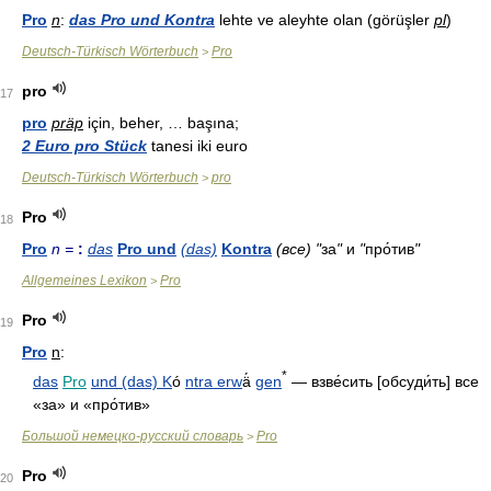
Pro
n
:
das Pro und Kontra
lehte ve aleyhte olan (görüşler
pl
)
Deutsch-Türkisch Wörterbuch
Pro
>
pro
17
pro
präp
için, beher, … başına;
2 Euro pro Stück
tanesi iki euro
Deutsch-Türkisch Wörterbuch
pro
>
Pro
18
Pro
n =
:
das
Pro und
(das)
Kontra
(все) "
за
"
и
"
про́тив
"
Allgemeines Lexikon
Pro
>
Pro
19
Pro
n
:
*
das
Pro
und (das) K
ó
ntra erw
ä́
gen
— взве́сить [обсуди́ть] все
«за» и «про́тив»
Большой немецко-русский словарь
Pro
>
Pro
20