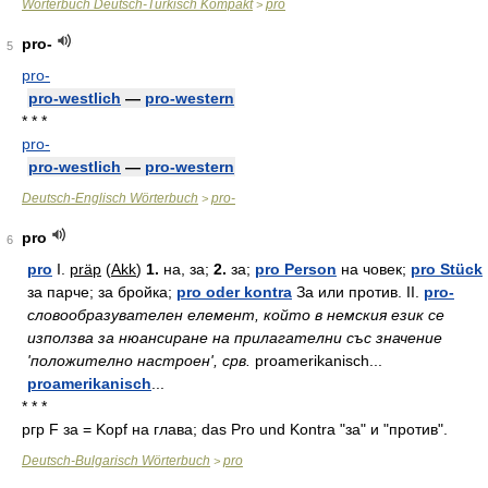
Wörterbuch Deutsch-Türkisch Kompakt
pro
>
pro-
5
pro-
pro-westlich
—
pro-western
* * *
pro-
pro-westlich
—
pro-western
Deutsch-Englisch Wörterbuch
pro-
>
pro
6
pro
I.
präp
(
Akk
)
1.
на, за;
2.
за;
pro Person
на човек;
pro Stück
за парче; за бройка;
pro oder kontra
За или против. II.
pro-
словообразувателен елемент, който в немския език се
използва за нюансиране на прилагателни със значение
'положително настроен', срв.
proamerikanisch...
proamerikanisch
...
* * *
ргр F за = Kopf на глава; das Pro und Kontra "за" и "против".
Deutsch-Bulgarisch Wörterbuch
pro
>