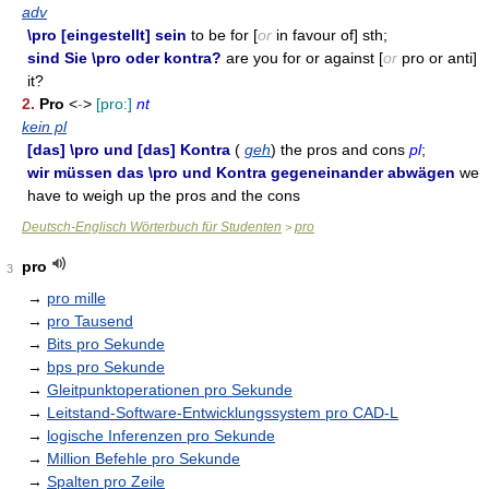
adv
\pro [eingestellt] sein
to be for [
or
in favour of] sth;
sind Sie \pro oder kontra?
are you for or against [
or
pro or anti]
it?
2.
Pro
<
-
>
[pro:]
nt
kein pl
[das] \pro und [das] Kontra
(
geh
) the pros and cons
pl
;
wir müssen das \pro und Kontra gegeneinander abwägen
we
have to weigh up the pros and the cons
Deutsch-Englisch Wörterbuch für Studenten
pro
>
pro
3
→
pro mille
→
pro Tausend
→
Bits pro Sekunde
→
bps pro Sekunde
→
Gleitpunktoperationen pro Sekunde
→
Leitstand-Software-Entwicklungssystem pro CAD-L
→
logische Inferenzen pro Sekunde
→
Million Befehle pro Sekunde
→
Spalten pro Zeile