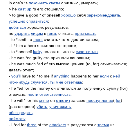
in one's *s
покончить счеты
с жизнью, умереть;
> he
cast up
*s его стошнило;
> to give a good * of oneself
хорошо
себя
зарекомендовать
,
успешно
справиться
;
добиться
хороших результатов;
не
ударить
лицом
в
грязь
считать,
признавать
;
- to * smth. a
merit
считать что-л. достоинством;
- I * him a hero я считаю его героем;
- to * oneself
lucky
полагать, что ты
счастливчик
;
- he was *ed guilty его признали виновным;
- he was much *ed of его высоко ценили (to, for) отчитываться;
давать отчет;
-
you'll
have to * to me if
anything
happens to her
если
с
ней
что-нибудь
случится
,
ты мне ответишь
;
- he *ed for the money он отчитался за полученную сумму (for)
отвечать,
нести
ответственность
;
- he will * for his
crime
он
ответит
за свое
преступление
(
for
)
(разговорное)
убить
,
уничтожить
;
обезвредить
;
поймать
;
- I *ed for
three
of the
attackers
я разделался с
тремя
из