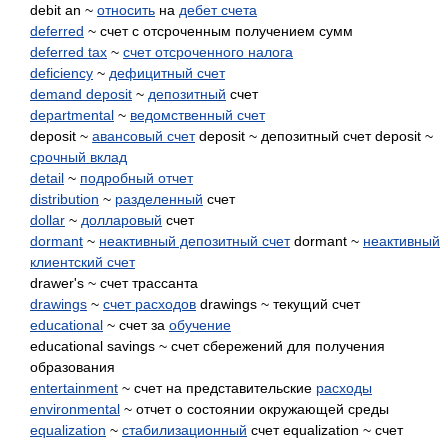
debit an ~
относить
на
дебет счета
deferred
~ счет с отсроченным получением сумм
deferred tax
~
счет отсроченного налога
deficiency
~
дефицитный счет
demand deposit
~
депозитный
счет
departmental
~
ведомственный счет
deposit ~
авансовый счет
deposit ~ депозитный счет deposit ~
срочный вклад
detail
~
подробный отчет
distribution
~
разделенный
счет
dollar
~
долларовый
счет
dormant
~
неактивный депозитный счет
dormant ~
неактивный
клиентский счет
drawer's ~ счет трассанта
drawings
~
счет расходов
drawings ~ текущий счет
educational
~ счет за
обучение
educational savings ~ счет сбережений для получения
образования
entertainment
~ счет на представительские
расходы
environmental
~ отчет о состоянии окружающей среды
equalization
~
стабилизационный
счет equalization ~ счет