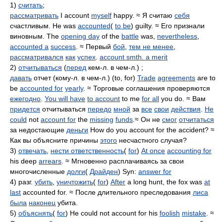
1)
считать
;
рассматривать
I account
myself
happy. ≈ Я считаю
себя
счастливым. He was
accounted
(
to be
) guilty. ≈ Его признали
виновным. The
opening day
of the
battle
was,
nevertheless
,
accounted a
success
. ≈ Первый
бой
,
тем не менее
,
рассматривался
как
успех
.
account smth. a merit
2)
отчитываться
(
перед
кем-л. в чем-л.) ;
давать
отчет (кому-л. в чем-л.) (to, for)
Trade
agreements
are to
be
accounted for
yearly
. ≈ Торговые соглашения проверяются
ежегодно
.
You will have
to account
to me
for all
you do. ≈ Вам
придется
отчитываться
передо
мной
за
все
свои
действия
.
He
could
not
account for
the
missing
funds
.≈ Он не
смог
отчитаться
за недостающие
деньги
How do you account for the accident? ≈
Как вы объясните причины
этого
несчастного случая?
3)
отвечать
,
нести ответственность
(
for
)
At once
accounting for
his deep
arrears
. ≈ Мгновенно расплачиваясь за свои
многочисленные
долги
(
Драйден
) Syn:
answer for
4) разг.
убить
,
уничтожить
(
for
)
After
a long hunt, the fox was
at
last
accounted for. ≈ После длительного преследования
лиса
была
наконец
убита.
5)
объяснять
(
for
) He could not account for his
foolish
mistake
. ≈