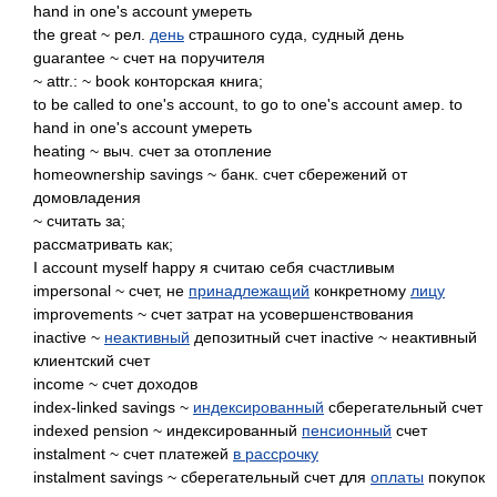
hand in one's account умереть
the great ~ рел.
день
страшного суда, судный день
guarantee ~ счет на поручителя
~ attr.: ~ book конторская книга;
to be called to one's account, to go to one's account амер. to
hand in one's account умереть
heating ~ выч. счет за отопление
homeownership savings ~ банк. счет сбережений от
домовладения
~ считать за;
рассматривать как;
I account myself happy я считаю себя счастливым
impersonal ~ счет, не
принадлежащий
конкретному
лицу
improvements ~ счет затрат на усовершенствования
inactive ~
неактивный
депозитный счет inactive ~ неактивный
клиентский счет
income ~ счет доходов
index-linked savings ~
индексированный
сберегательный счет
indexed pension ~ индексированный
пенсионный
счет
instalment ~ счет платежей
в рассрочку
instalment savings ~ сберегательный счет для
оплаты
покупок