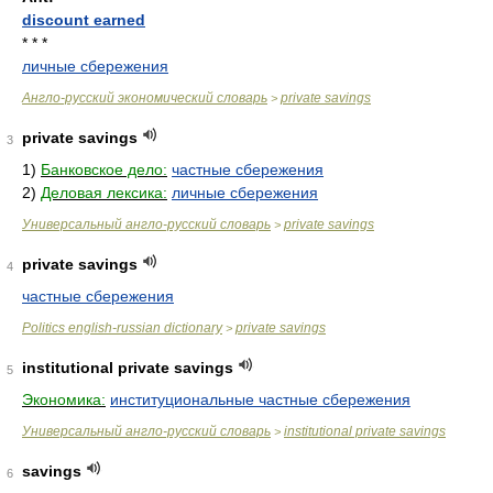
discount earned
* * *
личные сбережения
Англо-русский экономический словарь
private savings
>
private savings
3
1)
Банковское дело:
частные сбережения
2)
Деловая лексика:
личные сбережения
Универсальный англо-русский словарь
private savings
>
private savings
4
частные сбережения
Politics english-russian dictionary
private savings
>
institutional private savings
5
Экономика:
институциональные частные сбережения
Универсальный англо-русский словарь
institutional private savings
>
savings
6