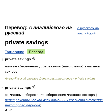
Перевод:
с английского на
с русского на
русский
английский
private savings
Толкование
Перевод
private savings
1
личные сбережения ; сбережения (накопления) в частном
секторе ;
Англо-Русский словарь финансовых терминов
private savings
>
private savings
2
эк.
частные сбережения, сбережения частного сектора
(
неистраченный доход всех домашних хозяйств в течение
некоторого периода
)
Ant: