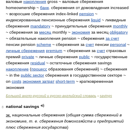
валовые
накопления
gross ~ валовые сбережения
homeownership ~
банк
. сбережения от домовладения increased
~ возросшие сбережения index-linked
pension
~
индексированные пенсионные сбережения
liquid
~ ликвидные
сбережения
mandatory
~ принудительные сбережения
monthly
~ сбережения за
месяц
monthly ~
экономия
за месяц
obligatory
~ обязательные накопления pension ~ сбережения
за счет
пенсии pension
scheme
~ сбережения за
счет
пенсии
personal
~
личные сбережения
premium
~ сбережения за
счет
страховых
премий
private
~ личные сбережения
public
~ государственные
сбережения
residual
~ остаточные сбережения savings
накопление
(
процесс
образования сбережений) ~ сбережения
~ in the
public sector
сбережения в государственном секторе ~
on
costs
экономия затрат
short-term
~ кратковременная
экономия
Большой англо-русский и русско-английский словарь
savings
>
national savings
8
эк.
национальные сбережения
(
общая сумма сбережений в
экономике, т. е. сбережения домохозяйств и предприятий
плюс сбережения государства
)