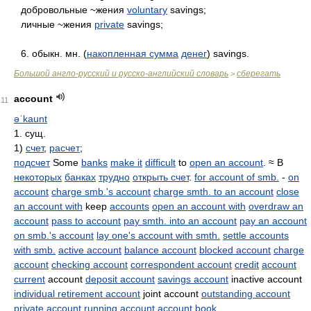
добровольные ~жения
voluntary
savings;
личные ~жения
private
savings;
6. обыкн. мн. (
накопленная сумма
денег
) savings.
Большой англо-русский и русско-английский словарь
сберегать
>
account
11
əˈkaunt
1. сущ.
1)
счет
,
расчет
;
подсчет
Some
banks
make it
difficult
to
open an account
. ≈ В
некоторых
банках
трудно
открыть счет
.
for account of smb.
-
on
account
charge smb.'s account
charge smth. to an account
close
an account with
keep
accounts
open an account with
overdraw an
account
pass to account
pay smth. into an account
pay an account
on smb.'s account
lay one's account with smth.
settle accounts
with smb.
active account
balance account
blocked account
charge
account
checking account
correspondent account
credit
account
current
account
deposit account
savings account
inactive account
individual retirement account
joint account
outstanding account
private account
running account
account book