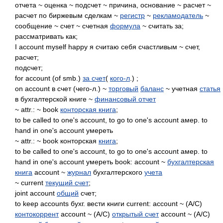
отчета ~ оценка ~ подсчет ~ причина, основание ~ расчет ~
расчет по биржевым сделкам ~
регистр
~
рекламодатель
~
сообщение ~ счет ~ счетная
формула
~ считать за;
рассматривать как;
I account myself happy я считаю себя счастливым ~ счет,
расчет;
подсчет;
for account (of smb.)
за счет
(
кого-л
.) ;
on account в счет (чего-л.) ~
торговый
баланс
~ учетная
статья
в бухгалтерской книге ~
финансовый отчет
~ attr.: ~ book
конторская книга
;
to be called to one's account, to go to one's account амер. to
hand in one's account умереть
~ attr.: ~ book конторская
книга
;
to be called to one's account, to go to one's account амер. to
hand in one's account умереть book: account ~
бухгалтерская
книга
account ~
журнал
бухгалтерского
учета
~ current
текущий счет
;
joint account
общий
счет;
to keep accounts бухг. вести книги current: account ~ (A/C)
контокоррент
account ~ (A/C)
открытый счет
account ~ (A/C)