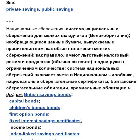
See:
private savings
,
public savings
* * *
Национальные сбережения:
система национальных
сбережений для мелких вкладчиков (Великобритания);
необращающиеся ценные бумаги, выпускаемые
правительством, как объект вложения мелких
сбережений; как правило, имеют льготный налоговый
режим и продаются (обычно по почте) в одни руки в
ограниченном количестве; система национальных
сбережений включает счета в Национальном жиробанке,
национальные сберегательные сертификаты, британские
сберегательные облигации, премиальные облигации
и
др.
;
см.
British savings bonds
;
capital bonds
;
children's bonus bonds
;
first option bonds
;
fixed interest savings certificates
;
income bonds;
index-linked savings certificates
;