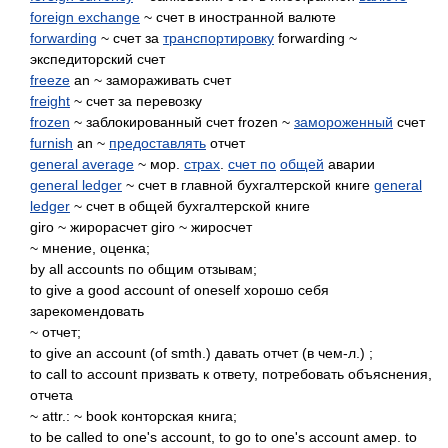
foreign exchange
~ счет в иностранной валюте
forwarding
~ счет за
транспортировку
forwarding ~
экспедиторский счет
freeze
an ~ замораживать счет
freight
~ счет за перевозку
frozen
~ заблокированный счет frozen ~
замороженный
счет
furnish
an ~
предоставлять
отчет
general average
~ мор.
страх
.
счет по
общей
аварии
general ledger
~ счет в главной бухгалтерской книге
general
ledger
~ счет в общей бухгалтерской книге
giro ~ жирорасчет giro ~ жиросчет
~ мнение, оценка;
by all accounts по общим отзывам;
to give a good account of oneself хорошо себя
зарекомендовать
~ отчет;
to give an account (of smth.) давать отчет (в чем-л.) ;
to call to account призвать к ответу, потребовать объяснения,
отчета
~ attr.: ~ book конторская книга;
to be called to one's account, to go to one's account амер. to