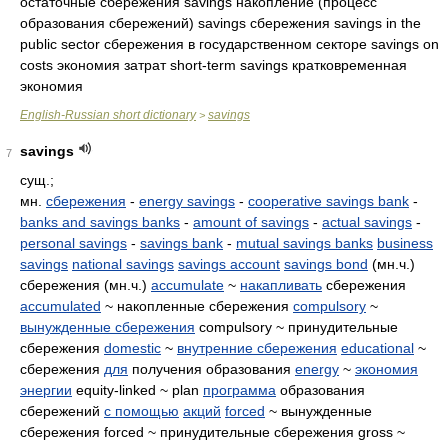
остаточные сбережения savings накопление (процесс
образования сбережений) savings сбережения savings in the
public sector сбережения в государственном секторе savings on
costs экономия затрат short-term savings кратковременная
экономия
English-Russian short dictionary
savings
>
savings
7
сущ.;
мн.
сбережения
-
energy savings
-
cooperative savings bank
-
banks and savings banks
-
amount of savings
-
actual savings
-
personal savings
-
savings bank
-
mutual savings banks
business
savings
national savings
savings account
savings bond
(мн.ч.)
сбережения (мн.ч.)
accumulate
~
накапливать
сбережения
accumulated
~ накопленные сбережения
compulsory
~
вынужденные сбережения
compulsory ~ принудительные
сбережения
domestic
~
внутренние сбережения
educational
~
сбережения
для
получения образования
energy
~
экономия
энергии
equity-linked ~ plan
программа
образования
сбережений
с помощью
акций
forced
~ вынужденные
сбережения forced ~ принудительные сбережения gross ~