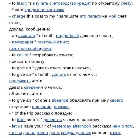
- to
learn
*s
изучать
счетоводство
кредит
по открытому
счету
;
- * card
кредитная карточка
;
-
charge
this coat to my * запишите
это
пальто
на
мой
счет
отчет;
доклад, сообщение;
- an
accurate
* of smth.
подробный
доклад о чем-л.;
-
newspaper
*
газетный отчет
;
газетное сообщение
;
- to
call to
* потребовать отчета;
призвать к ответу;
- to give an * давать отчет, отчитываться;
- to give an * of smth.
делать
отчет о чем-л.;
описывать
что-л.;
давать
сведения
о чем-л.;
объяснять что-л.;
- to give an * of one's
absence
объяснять причину
своего
отсутствия
описание
,
рассказ
;
- * of the trip рассказ о поездке;
- to
trust
smb.'s *
доверять
чьему-л. рассказу;
-
let us
have your * of
yesterday
afternoon
расскажи
нам
о том
,
что ты
делал
вчера
днем
сводка данных
мнение,
отзыв
,