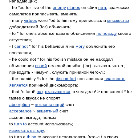
нападающих;
- he *ed for five of the
enemy
planes
он сбил
пять
вражеских
самолетов приписывать, вменять;
- many
virtues
were *ed to him ему приписывали
множество
добродетелей (for) объяснять;
- to * for one's absence давать объяснения
по поводу
своего
отсутствия;
- I
cannot
* for his behaviour я не
могу
объяснить его
поведения;
- he could not * for his foolish mistake он не находил
объяснения
своей
нелепой ошибке (for) вызывать что-л.,
приводить к чему-л., служить причиной чего-л.;
- the humidity *s for the
discomfort
повышенная
влажность
является
причиной дискомфорта;
- that *s for it!
вот
,
оказывается
, в чем дело! > one cannot * for
tastes о вкусах не спорят
absorption
~
поглощающий
счет
acceptance
~
акцептный
счет
account выгода, польза;
to
turn to
account использовать;
извлекать выгоду
;
to turn a
thing
to account использовать (что-л.) в своих