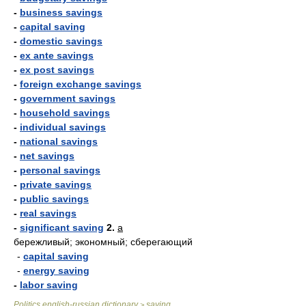
-
business savings
-
capital saving
-
domestic savings
-
ex ante savings
-
ex post savings
-
foreign exchange savings
-
government savings
-
household savings
-
individual savings
-
national savings
-
net savings
-
personal savings
-
private savings
-
public savings
-
real savings
-
significant saving
2.
a
бережливый; экономный; сберегающий
-
capital saving
-
energy saving
-
labor saving
Politics english-russian dictionary
saving
>