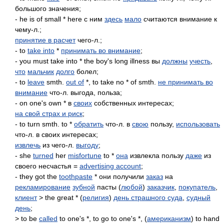
большого значения;
- he is of small * here с ним
здесь
мало
считаются внимание к
чему-л.;
принятие в расчет
чего-л.;
- to
take into
*
принимать во внимание
;
- you must take into * the boy's long illness вы
должны
учесть
,
что
мальчик
долго
болел;
- to
leave
smth.
out of
*, to take no * of smth.
не принимать во
внимание
что-л. выгода, польза;
- on one's own * в
своих
собственных интересах;
на свой страх и риск
;
- to turn smth. to *
обратить
что-л. в
свою
пользу,
использовать
что-л. в своих интересах;
извлечь
из чего-л.
выгоду
;
- she
turned
her
misfortune
to *
она
извлекла пользу
даже
из
своего несчастья =
advertising account
;
- they got the
toothpaste
* они получили
заказ
на
рекламирование
зубной
пасты (
любой
)
заказчик
,
покупатель
,
клиент
> the great * (
религия
)
день страшного суда
,
судный
день
;
> to be
called
to one's *, to go to one's *, (
американизм
) to hand