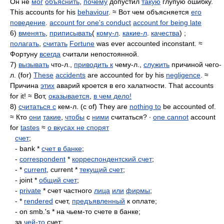
Он не
мог
объяснить
,
почему
допустил
такую
глупую ошибку.
This accounts for his
behaviour
. ≈ Вот чем объясняется
его
поведение
.
account for one's conduct
account for being late
6)
вменять
,
приписывать
(
кому-л
.
какие-л
.
качества
) ;
полагать
,
считать
Fortune
was ever accounted inconstant. ≈
Фортуну
всегда
считали непостоянной.
7)
вызывать
что-л.,
приводить к
чему-л.,
служить
причиной чего-
л. (for)
These
accidents
are accounted for by his
negligence
. ≈
Причина
этих
аварий кроется в его халатности. That accounts
for it! ≈ Вот,
оказывается
,
в чем дело!
8)
считаться с
кем-л. (с of) They are
nothing to
be accounted of.
≈ Кто
они
такие
,
чтобы
с
ними
считаться? ∙
one cannot
account
for
tastes
≈
о вкусах не спорят
счет
;
- bank *
счет в банке
;
-
correspondent
*
корреспондентский счет
;
- *
current
, current *
текущий счет
;
- joint *
общий счет
;
-
private
* счет частного
лица
или
фирмы
;
- *
rendered
счет,
предъявленный
к оплате;
- on smb.'s * на чьем-то счете в банке;
за
чей-то
счет;