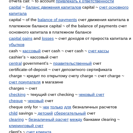
отчета call: ~ to account
привлекать к ответственности
capital
~
баланс движения капиталов
capital ~
счет основного
капитала
capital ~ of the
balance of payments
счет движения капитала в
платежном балансе capital ~ of the balance of payments счет
основного капитала в платежном балансе
capital gains
and
losses
~ счет доходов от прироста капитала и
убытков
cash ~
кассовый
счет cash ~ счет cash ~
счет кассы
cashier's ~ кассовый счет
central
government's ~
правительственный
счет
certificate-of-deposit ~ счет депозитного сертификата
charge ~ кредит по открытому счету charge ~ счет charge ~
счет покупателя
в магазине
charges ~ счет
checking
~ текущий счет checking ~
чековый счет
cheque
~
чековый
счет
cheque only for ~
чек
только
для
безналичных расчетов
child
savings ~
детский
сберегательный
счет
clearing
~
безналичный расчет
между
банками clearing ~
клиринговый счет
client's ~
счет клиента