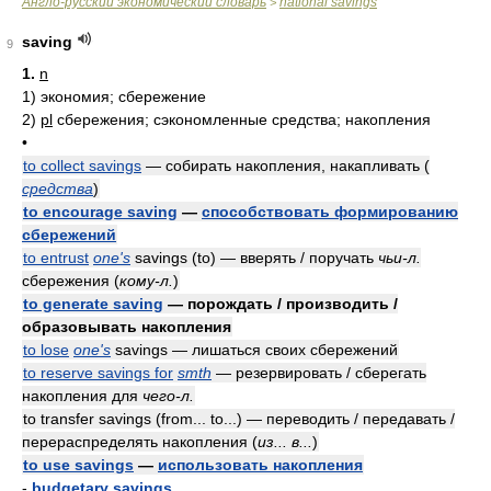
Англо-русский экономический словарь
national savings
>
saving
9
1.
n
1)
экономия; сбережение
2)
pl
сбережения; сэкономленные средства; накопления
•
to collect savings
— собирать накопления, накапливать
(
средства
)
to encourage saving
—
способствовать формированию
сбережений
to entrust
one's
savings (to) — вверять / поручать
чьи-л.
сбережения
(
кому-л.
)
to generate saving
— порождать / производить /
образовывать накопления
to lose
one's
savings — лишаться своих сбережений
to reserve savings for
smth
— резервировать / сберегать
накопления для
чего-л.
to transfer savings (from... to...) — переводить / передавать /
перераспределять накопления
(
из... в...
)
to use savings
—
использовать накопления
-
budgetary savings