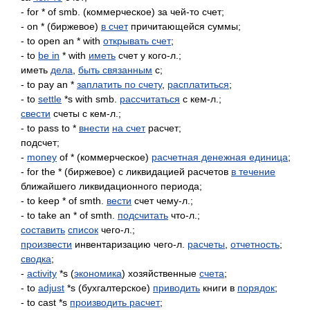
- for * of smb. (коммерческое) за чей-то счет;
- on * (биржевое)
в счет
причитающейся суммы;
- to open an * with
открывать счет
;
- to
be in
* with
иметь
счет у кого-л.;
иметь
дела
,
быть связанным
с;
- to pay an *
заплатить по счету
,
расплатиться
;
- to
settle
*s with smb.
рассчитаться
с кем-л.;
свести
счеты с кем-л.;
- to pass to *
внести
на счет
расчет;
подсчет;
-
money
of * (коммерческое)
расчетная денежная единица
;
- for the * (биржевое) с ликвидацией расчетов
в течение
ближайшего ликвидационного периода;
- to keep * of smth.
вести
счет чему-л.;
- to take an * of smth.
подсчитать
что-л.;
составить
список
чего-л.;
произвести
инвентаризацию чего-л.
расчеты
,
отчетность
;
сводка
;
-
activity
*s (
экономика
) хозяйственные
счета
;
- to
adjust
*s (бухгалтерское)
приводить
книги в
порядок
;
- to cast *s
производить расчет
;