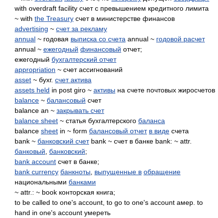
with overdraft facility счет с превышением кредитного лимита
~ with
the Treasury
счет в министерстве финансов
advertising
~
счет за рекламу
annual
~ годовая
выписка со счета
annual ~
годовой расчет
annual ~
ежегодный
финансовый
отчет;
ежегодный
бухгалтерский отчет
appropriation
~ счет ассигнований
asset
~ бухг.
счет актива
assets held
in post giro ~
активы
на счете почтовых жиросчетов
balance
~
балансовый
счет
balance an ~
закрывать счет
balance sheet
~ статья бухгалтерского
баланса
balance
sheet
in ~ form
балансовый отчет
в виде
счета
bank ~
банковский счет
bank ~ счет в банке bank: ~ attr.
банковый
,
банковский
;
bank account
счет в банке;
bank currency
банкноты
,
выпущенные в
обращение
национальными
банками
~ attr.: ~ book конторская книга;
to be called to one's account, to go to one's account амер. to
hand in one's account умереть