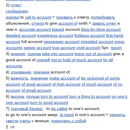
2)
отчет
;
сообщение
;
доклад
to
call to account
≈
призвать
к ответу,
потребовать
объяснения,
отчета
to give
account of
smth.≈
давать отчет
в
чем-л.
accurate account
biased
account
blow-by-blow account
detailed account
eyewitness account
fictitious account
first-hand
account
full account
newspaper account
onesided account
press
accounts
sweep account
true account
vivid account
Syn:
report
3)
мнение
,
оценка
take into account
leave out of account
give a
good account of
oneself
not to hold of much account
by all
accounts
4)
основание
,
причина
account of
5)
важность
,
значение
make account of
be reckoned of some
account
of good account
of high account
of much account
of no
account
of small account
6)
выгода
,
польза
turn to account
turn a thing to account
on one's
own account
turn to good account
7)
торговый баланс
∙ to
be called
to one's account;
to go to one's account амер.
to hand
in one's account ≈
умереть
;
свести
счеты
с жизнью,
покончить с собой
2. гл.