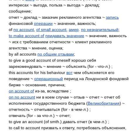
интересах ~ выгода, польза ~ выгода ~ доклад;
сообщение;
отчет ~ доклад ~ заказчик рекламного агентства ~
запись
финансовой
операции
~ значение, важность;
of
no account
,
of small account
,
амер
.
no незначительный
;
to make account of
придавать значение
~ значение, важность
~ иск с требованием отчетности ~ клиент рекламного
агентства ~ мнение, оценка;
by all accounts
по общим отзывам
;
to give a good account of oneself хорошо себя
зарекомендовать ~ мнение ~ объяснять (for - что-л.) ;
this accounts for his behaviour
вот
чем объясняется его
поведение ~
операционный
период на Лондонской фондовой
бирже ~ основание, причина;
on account of
из-за, вследствие ;
on no account
ни в коем случае ~ отзыв ~ отчет ~ отчет об
исполнении государственного бюджета (
Великобритания
) ~
отчетность ~ отчитываться (for - в чем-л.) ;
отвечать (for - за что-л.) ~ отчет;
to give an account (of smth.) давать отчет (в чем-л.) ;
to call to account призвать к ответу, потребовать объяснения,