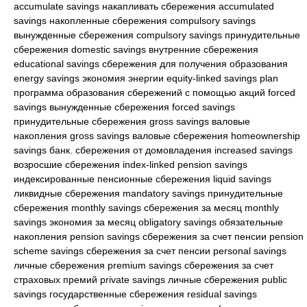
accumulate savings накапливать сбережения accumulated
savings накопленные сбережения compulsory savings
вынужденные сбережения compulsory savings принудительные
сбережения domestic savings внутренние сбережения
educational savings сбережения для получения образования
energy savings экономия энергии equity-linked savings plan
программа образования сбережений с помощью акций forced
savings вынужденные сбережения forced savings
принудительные сбережения gross savings валовые
накопления gross savings валовые сбережения homeownership
savings банк. сбережения от домовладения increased savings
возросшие сбережения index-linked pension savings
индексированные пенсионные сбережения liquid savings
ликвидные сбережения mandatory savings принудительные
сбережения monthly savings сбережения за месяц monthly
savings экономия за месяц obligatory savings обязательные
накопления pension savings сбережения за счет пенсии pension
scheme savings сбережения за счет пенсии personal savings
личные сбережения premium savings сбережения за счет
страховых премий private savings личные сбережения public
savings государственные сбережения residual savings