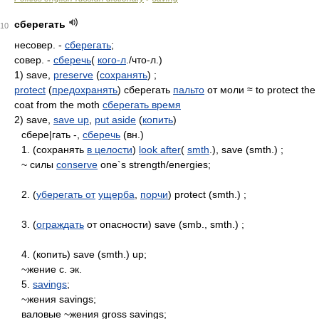
сберегать
10
несовер. -
сберегать
;
совер. -
сберечь
(
кого-л
./что-л.)
1) save,
preserve
(
сохранять
) ;
protect
(
предохранять
) сберегать
пальто
от моли ≈ to protect the
coat from the moth
сберегать время
2) save,
save up
,
put aside
(
копить
)
сбере|гать -,
сберечь
(вн.)
1. (сохранять
в целости
)
look after
(
smth
.), save (smth.) ;
~ силы
conserve
one`s strength/energies;
2. (
уберегать от
ущерба
,
порчи
) protect (smth.) ;
3. (
ограждать
oт опасности) save (smb., smth.) ;
4. (копить) save (smth.) up;
~жение с. эк.
5.
savings
;
~жения savings;
валовые ~жения gross savings;