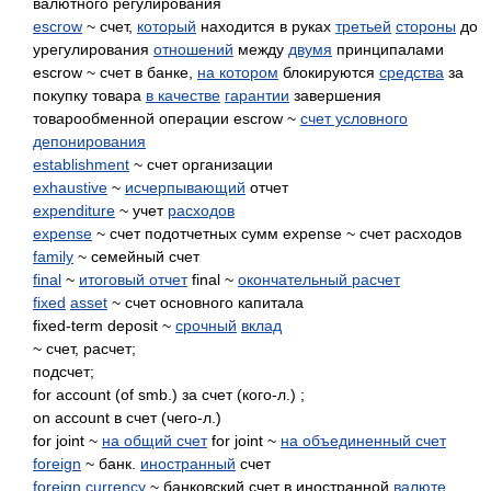
валютного регулирования
escrow
~ счет,
который
находится в руках
третьей
стороны
до
урегулирования
отношений
между
двумя
принципалами
escrow ~ счет в банке,
на котором
блокируются
средства
за
покупку товара
в качестве
гарантии
завершения
товарообменной операции escrow ~
счет условного
депонирования
establishment
~ счет организации
exhaustive
~
исчерпывающий
отчет
expenditure
~ учет
расходов
expense
~ счет подотчетных сумм expense ~ счет расходов
family
~ семейный счет
final
~
итоговый отчет
final ~
окончательный расчет
fixed
asset
~ счет основного капитала
fixed-term deposit ~
срочный
вклад
~ счет, расчет;
подсчет;
for account (of smb.) за счет (кого-л.) ;
on account в счет (чего-л.)
for joint ~
на общий счет
for joint ~
на объединенный счет
foreign
~ банк.
иностранный
счет
foreign currency
~ банковский счет в иностранной
валюте