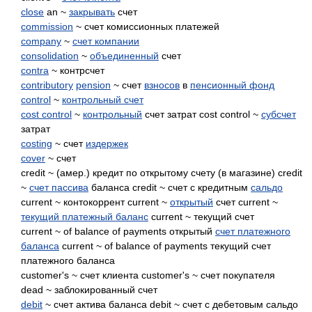
close
an ~
закрывать
счет
commission
~ счет комиссионных платежей
company
~
счет компании
consolidation
~
объединенный
счет
contra
~ контрсчет
contributory
pension
~ счет
взносов
в
пенсионный фонд
control
~
контрольный счет
cost control
~
контрольный
счет затрат cost control ~
субсчет
затрат
costing
~ счет
издержек
cover
~ счет
credit ~ (амер.) кредит по открытому счету (в магазине) credit
~
счет пассива
баланса credit ~ счет с кредитным
сальдо
current ~ контокоррент current ~
открытый
счет current ~
текущий платежный баланс
current ~ текущий счет
current ~ of balance of payments открытый
счет платежного
баланса
current ~ of balance of payments текущий счет
платежного баланса
customer's ~ счет клиента customer's ~ счет покупателя
dead ~ заблокированный счет
debit
~ счет актива баланса debit ~ счет с дебетовым сальдо