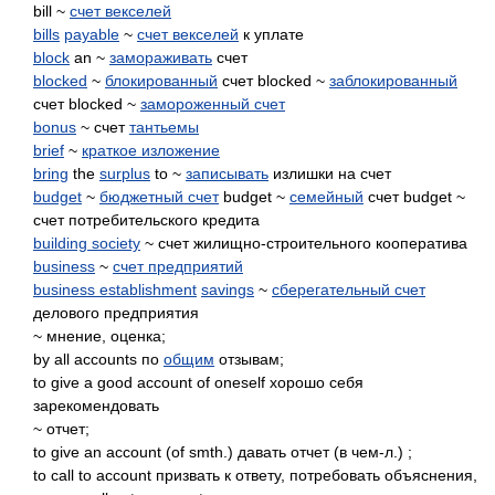
bill ~
счет векселей
bills
payable
~
счет векселей
к уплате
block
an ~
замораживать
счет
blocked
~
блокированный
счет blocked ~
заблокированный
счет blocked ~
замороженный счет
bonus
~ счет
тантьемы
brief
~
краткое изложение
bring
the
surplus
to ~
записывать
излишки на счет
budget
~
бюджетный счет
budget ~
семейный
счет budget ~
счет потребительского кредита
building society
~ счет жилищно-строительного кооператива
business
~
счет предприятий
business establishment
savings
~
сберегательный счет
делового предприятия
~ мнение, оценка;
by all accounts по
общим
отзывам;
to give a good account of oneself хорошо себя
зарекомендовать
~ отчет;
to give an account (of smth.) давать отчет (в чем-л.) ;
to call to account призвать к ответу, потребовать объяснения,