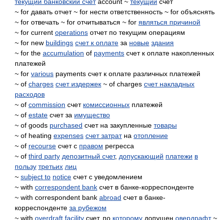
текущий банковский счет
account ~
текущий
счет
~ for давать отчет ~ for нести ответственность ~ for объяснять
~ for отвечать ~ for отчитываться ~ for
являться причиной
~ for current
operations
отчет по текущим операциям
~ for new
buildings
счет к оплате
за
новые
здания
~ for the
accumulation
of
payments
счет к оплате накопленных
платежей
~ for
various
payments счет к оплате различных платежей
~ of
charges
счет издержек
~ of charges
счет накладных
расходов
~ of
commission
счет
комиссионных
платежей
~ of
estate
счет за
имущество
~ of goods
purchased
счет на закупленные
товары
~ of heating
expenses
счет затрат
на
отопление
~ of
recourse
счет с
правом
регресса
~ of
third party
депозитный счет
,
допускающий
платежи
в
пользу
третьих
лиц
~
subject to
notice
счет с уведомлением
~ with
correspondent bank
счет в банке-корреспонденте
~ with correspondent bank
abroad
счет в банке-
корреспонденте
за рубежом
~ with
overdraft
facility
счет, по
которому
допущен
овердрафт
~