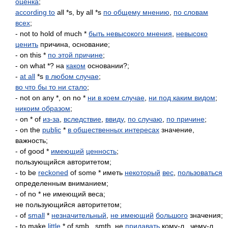
оценка
;
according to
all *s, by all *s
по общему мнению
,
по словам
всех
;
- not to hold of much *
быть невысокого мнения
,
невысоко
ценить
причина, основание;
- on this *
по этой причине
;
- on what *? на
каком
основании?;
-
at all
*s
в любом случае
;
во что бы то ни стало
;
- not on any *, on no *
ни в коем случае
,
ни под каким видом
;
никоим образом
;
- on * of
из-за
,
вследствие
,
ввиду
,
по случаю
,
по причине
;
- on the
public
*
в общественных интересах
значение,
важность;
- of good *
имеющий
ценность
;
пользующийся авторитетом;
- to be
reckoned
of some * иметь
некоторый
вес
,
пользоваться
определенным вниманием;
- of no * не имеющий веса;
не пользующийся авторитетом;
- of
small
*
незначительный
,
не имеющий
большого
значения;
- to make
little
* of smb., smth. не
придавать
кому-л., чему-л.