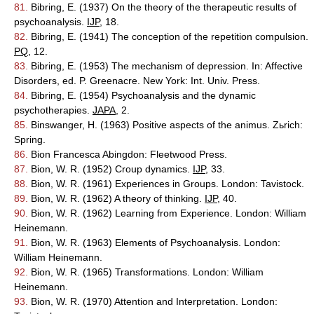
81.
Bibring, E. (1937) On the theory of the therapeutic results of
psychoanalysis.
IJP
, 18.
82.
Bibring, E. (1941) The conception of the repetition compulsion.
PQ
, 12.
83.
Bibring, E. (1953) The mechanism of depression. In: Affective
Disorders, ed. P. Greenacre. New York: Int. Univ. Press.
84.
Bibring, E. (1954) Psychoanalysis and the dynamic
psychotherapies.
JAPA
, 2.
85.
Binswanger, H. (1963) Positive aspects of the animus. Zьrich:
Spring.
86.
Bion Francesca Abingdon: Fleetwood Press.
87.
Bion, W. R. (1952) Croup dynamics.
IJP
, 33.
88.
Bion, W. R. (1961) Experiences in Groups. London: Tavistock.
89.
Bion, W. R. (1962) A theory of thinking.
IJP
, 40.
90.
Bion, W. R. (1962) Learning from Experience. London: William
Heinemann.
91.
Bion, W. R. (1963) Elements of Psychoanalysis. London:
William Heinemann.
92.
Bion, W. R. (1965) Transformations. London: William
Heinemann.
93.
Bion, W. R. (1970) Attention and Interpretation. London: