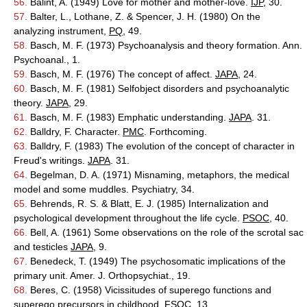
56.
Balint, A. (1949) Love for mother and mother-love.
IJP
, 30.
57.
Balter, L., Lothane, Z. & Spencer, J. H. (1980) On the
analyzing instrument,
PQ
, 49.
58.
Basch, M. F. (1973) Psychoanalysis and theory formation. Ann.
Psychoanal., 1.
59.
Basch, M. F. (1976) The concept of affect.
JAPA
, 24.
60.
Basch, M. F. (1981) Selfobject disorders and psychoanalytic
theory.
JAPA
, 29.
61.
Basch, M. F. (1983) Emphatic understanding.
JAPA
. 31.
62.
Balldry, F. Character.
PMC
. Forthcoming.
63.
Balldry, F. (1983) The evolution of the concept of character in
Freud's writings.
JAPA
. 31.
64.
Begelman, D. A. (1971) Misnaming, metaphors, the medical
model and some muddles. Psychiatry, 34.
65.
Behrends, R. S. & Blatt, E. J. (1985) Internalization and
psychological development throughout the life cycle.
PSOC
, 40.
66.
Bell, A. (1961) Some observations on the role of the scrotal sac
and testicles
JAPA
, 9.
67.
Benedeck, T. (1949) The psychosomatic implications of the
primary unit. Amer. J. Orthopsychiat., 19.
68.
Beres, C. (1958) Vicissitudes of superego functions and
superego precursors in childhood. FSOC, 13.