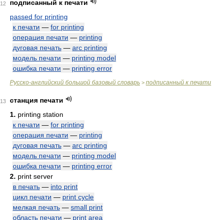
подписанный к печати
12
passed for printing
к печати
—
for printing
операция печати
—
printing
дуговая печать
—
arc printing
модель печати
—
printing model
ошибка печати
—
printing error
Русско-английский большой базовый словарь
подписанный к печати
>
станция печати
13
1.
printing station
к печати
—
for printing
операция печати
—
printing
дуговая печать
—
arc printing
модель печати
—
printing model
ошибка печати
—
printing error
2.
print server
в печать
—
into print
цикл печати
—
print cycle
мелкая печать
—
small print
область печати
—
print area