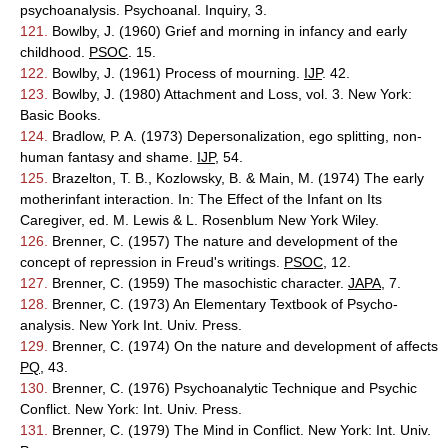
psychoanalysis. Psychoanal. Inquiry, 3.
121.
Bowlby, J. (1960) Grief and morning in infancy and early
childhood.
PSOC
. 15.
122.
Bowlby, J. (1961) Process of mourning.
IJP
. 42.
123.
Bowlby, J. (1980) Attachment and Loss, vol. 3. New York:
Basic Books.
124.
Bradlow, P. A. (1973) Depersonalization, ego splitting, non-
human fantasy and shame.
IJP
, 54.
125.
Brazelton, T. B., Kozlowsky, B. & Main, M. (1974) The early
motherinfant interaction. In: The Effect of the Infant on Its
Caregiver, ed. M. Lewis & L. Rosenblum New York Wiley.
126.
Brenner, C. (1957) The nature and development of the
concept of repression in Freud's writings.
PSOC
, 12.
127.
Brenner, C. (1959) The masochistic character.
JAPA
, 7.
128.
Brenner, C. (1973) An Elementary Textbook of Psycho-
analysis. New York Int. Univ. Press.
129.
Brenner, C. (1974) On the nature and development of affects
PQ
, 43.
130.
Brenner, C. (1976) Psychoanalytic Technique and Psychic
Conflict. New York: Int. Univ. Press.
131.
Brenner, C. (1979) The Mind in Conflict. New York: Int. Univ.