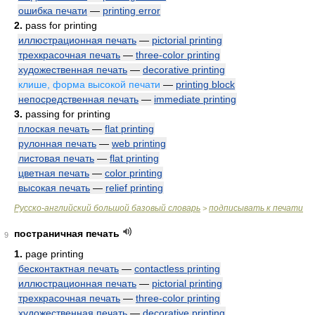
ошибка печати
—
printing error
2.
pass for printing
иллюстрационная печать
—
pictorial printing
трехкрасочная печать
—
three-color printing
художественная печать
—
decorative printing
клише, форма высокой печати
—
printing block
непосредственная печать
—
immediate printing
3.
passing for printing
плоская печать
—
flat printing
рулонная печать
—
web printing
листовая печать
—
flat printing
цветная печать
—
color printing
высокая печать
—
relief printing
Русско-английский большой базовый словарь
подписывать к печати
>
постраничная печать
9
1.
page printing
бесконтактная печать
—
contactless printing
иллюстрационная печать
—
pictorial printing
трехкрасочная печать
—
three-color printing
художественная печать
—
decorative printing