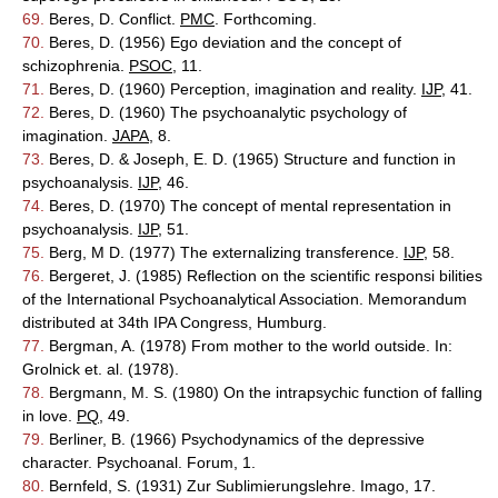
69.
Beres, D. Conflict.
PMC
. Forthcoming.
70.
Beres, D. (1956) Ego deviation and the concept of
schizophrenia.
PSOC
, 11.
71.
Beres, D. (1960) Perception, imagination and reality.
IJP
, 41.
72.
Beres, D. (1960) The psychoanalytic psychology of
imagination.
JAPA
, 8.
73.
Beres, D. & Joseph, E. D. (1965) Structure and function in
psychoanalysis.
IJP
, 46.
74.
Beres, D. (1970) The concept of mental representation in
psychoanalysis.
IJP
, 51.
75.
Berg, M D. (1977) The externalizing transference.
IJP
, 58.
76.
Bergeret, J. (1985) Reflection on the scientific responsi bilities
of the International Psychoanalytical Association. Memorandum
distributed at 34th IPA Congress, Humburg.
77.
Bergman, A. (1978) From mother to the world outside. In:
Grolnick et. al. (1978).
78.
Bergmann, M. S. (1980) On the intrapsychic function of falling
in love.
PQ
, 49.
79.
Berliner, B. (1966) Psychodynamics of the depressive
character. Psychoanal. Forum, 1.
80.
Bernfeld, S. (1931) Zur Sublimierungslehre. Imago, 17.