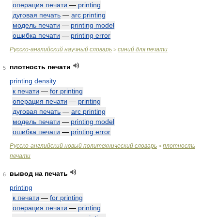
операция печати
—
printing
дуговая печать
—
arc printing
модель печати
—
printing model
ошибка печати
—
printing error
Русско-английский научный словарь
синий для печати
>
плотность печати
5
printing density
к печати
—
for printing
операция печати
—
printing
дуговая печать
—
arc printing
модель печати
—
printing model
ошибка печати
—
printing error
Русско-английский новый политехнический словарь
плотность
>
печати
вывод на печать
6
printing
к печати
—
for printing
операция печати
—
printing