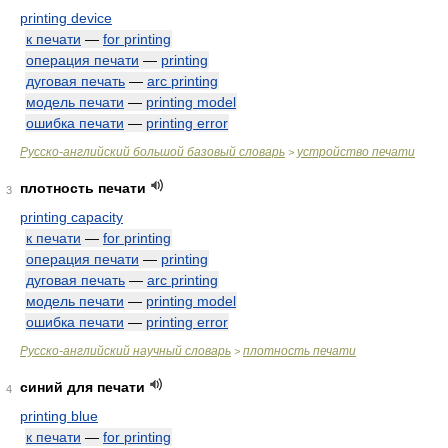
printing device
к печати
—
for printing
операция печати
—
printing
дуговая печать
—
arc printing
модель печати
—
printing model
ошибка печати
—
printing error
Русско-английский большой базовый словарь
устройство печати
>
плотность печати
3
printing capacity
к печати
—
for printing
операция печати
—
printing
дуговая печать
—
arc printing
модель печати
—
printing model
ошибка печати
—
printing error
Русско-английский научный словарь
плотность печати
>
синий для печати
4
printing blue
к печати
—
for printing