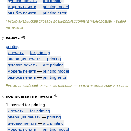
дуговая печать
—
arc printing
модель печати
—
printing model
ошибка печати
—
printing error
Русско-английский словарь по информационным технологиям
вывод
>
на печать
печать
7
printing
к печати
—
for printing
операция печати
—
printing
дуговая печать
—
arc printing
модель печати
—
printing model
ошибка печати
—
printing error
Русско-английский словарь по информационным технологиям
печать
>
подписывать к печати
8
1.
passed for printing
к печати
—
for printing
операция печати
—
printing
дуговая печать
—
arc printing
модель печати
—
printing model