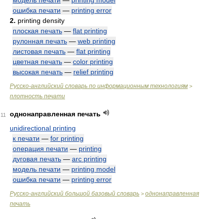
модель печати
—
printing model
ошибка печати
—
printing error
2.
printing density
плоская печать
—
flat printing
рулонная печать
—
web printing
листовая печать
—
flat printing
цветная печать
—
color printing
высокая печать
—
relief printing
Русско-английский словарь по информационным технологиям
>
плотность печати
однонаправленная печать
11
unidirectional printing
к печати
—
for printing
операция печати
—
printing
дуговая печать
—
arc printing
модель печати
—
printing model
ошибка печати
—
printing error
Русско-английский большой базовый словарь
однонаправленная
>
печать