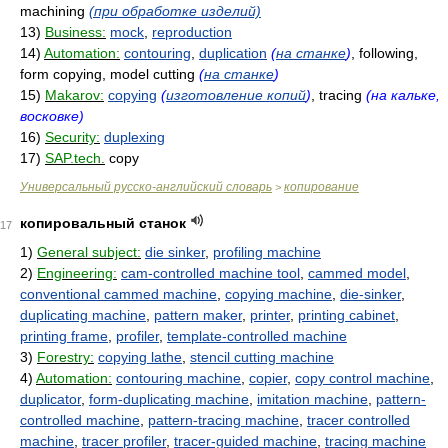
machining
(при обработке изделий)
13)
Business:
mock
,
reproduction
14)
Automation:
contouring
,
duplication
(
на станке
)
, following,
form copying, model cutting
(
на станке
)
15)
Makarov:
copying
(
изготовление копий
)
, tracing
(на кальке,
восковке)
16)
Security:
duplexing
17)
SAP.tech.
copy
Универсальный русско-английский словарь
копирование
>
копировальный станок
17
1)
General subject:
die sinker
,
profiling machine
2)
Engineering:
cam-controlled machine tool
,
cammed model
,
conventional cammed machine
,
copying machine
,
die-sinker
,
duplicating machine
,
pattern maker
,
printer
,
printing cabinet
,
printing frame
,
profiler
,
template-controlled machine
3)
Forestry:
copying lathe
,
stencil cutting machine
4)
Automation:
contouring machine
,
copier
,
copy control machine
,
duplicator
,
form-duplicating machine
,
imitation machine
,
pattern-
controlled machine
,
pattern-tracing machine
,
tracer controlled
machine
,
tracer profiler
,
tracer-guided machine
,
tracing machine