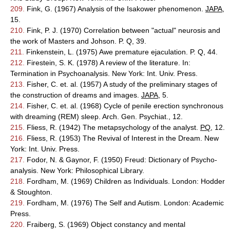
209.
Fink, G. (1967) Analysis of the Isakower phenomenon.
JAPA
,
15.
210.
Fink, P. J. (1970) Correlation between "actual" neurosis and
the work of Masters and Johson. P. Q, 39.
211.
Finkenstein, L. (1975) Awe premature ejaculation. P. Q, 44.
212.
Firestein, S. K. (1978) A review of the literature. In:
Termination in Psychoanalysis. New York: Int. Univ. Press.
213.
Fisher, C. et. al. (1957) A study of the preliminary stages of
the construction of dreams and images.
JAPA
, 5.
214.
Fisher, C. et. al. (1968) Cycle of penile erection synchronous
with dreaming (REM) sleep. Arch. Gen. Psychiat., 12.
215.
Fliess, R. (1942) The metapsychology of the analyst.
PQ
, 12.
216.
Fliess, R. (1953) The Revival of Interest in the Dream. New
York: Int. Univ. Press.
217.
Fodor, N. & Gaynor, F. (1950) Freud: Dictionary of Psycho-
analysis. New York: Philosophical Library.
218.
Fordham, M. (1969) Children as Individuals. London: Hodder
& Stoughton.
219.
Fordham, M. (1976) The Self and Autism. London: Academic
Press.
220.
Fraiberg, S. (1969) Object constancy and mental