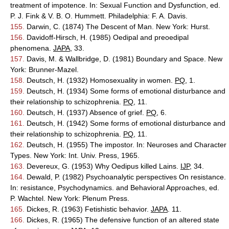
treatment of impotence. In: Sexual Function and Dysfunction, ed.
P. J. Fink & V. B. O. Hummett. Philadelphia: F. A. Davis.
155.
Darwin, C. (1874) The Descent of Man. New York: Hurst.
156.
Davidoff-Hirsch, H. (1985) Oedipal and preoedipal
phenomena.
JAPA
, 33.
157.
Davis, M. & Wallbridge, D. (1981) Boundary and Space. New
York: Brunner-Mazel.
158.
Deutsch, H. (1932) Homosexuality in women.
PQ
, 1.
159.
Deutsch, H. (1934) Some forms of emotional disturbance and
their relationship to schizophrenia.
PQ
, 11.
160.
Deutsch, H. (1937) Absence of grief.
PQ
, 6.
161.
Deutsch, H. (1942) Some forms of emotional disturbance and
their relationship to schizophrenia.
PQ
, 11.
162.
Deutsch, H. (1955) The impostor. In: Neuroses and Character
Types. New York: Int. Univ. Press, 1965.
163.
Devereux, G. (1953) Why Oedipus killed Lains.
IJP
, 34.
164.
Dewald, P. (1982) Psychoanalytic perspectives On resistance.
In: resistance, Psychodynamics. and Behavioral Approaches, ed.
P. Wachtel. New York: Plenum Press.
165.
Dickes, R. (1963) Fetishistic behavior.
JAPA
. 11.
166.
Dickes, R. (1965) The defensive function of an altered state