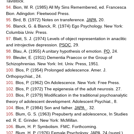
Tavistock.
94.
Bion, W. R. (1985) All My Sins Remembered, ed. Francesca
Bion. Adingdon: Fleetwood Press.
95.
Bird, B. (1972) Notes on transference.
JAPA
, 20.
96.
Blanck, G. & Blanck, R. (1974) Ego Psychology. New York:
Columbia Univ. Press.
97.
Blatt, S. J. (1974) Levels of object representation in anaclitic
and introjective depression.
PSOC
, 29.
98.
Blau, A. (1955) A unitary hypothesis of emotion.
PQ
, 24.
99.
Bleuler, E. (1911) Dementia Praecox or the Group of
Schizophrenias. New York: Int. Univ. Press, 1951.
100.
Blos, P. (1954) Prolonged adolescence. Amer. J.
Orthopsychiat., 24.
101.
Blos, P. (1962) On Adolescence. New York: Free Press.
102.
Blos, P. (1972) The epigenesia of the adult neurosis. 27.
103.
Blos, P. (1979) Modification in the traditional psychoanalytic
theory of adolescent development. Adolescent Psychiat., 8.
104.
Blos, P. (1984) Son and father.
JAPA
_. 32.
105.
Blum, G. S. (1963) Prepuberty and adolescence, In Studies
ed. R. E. Grinder. New York: McMillan.
106.
Blum, H. P. Symbolism. FMC. Forthcoming.
107.
Blum, H. P. (1976) Female Psychology.
JAPA
, 24 (suppl.).