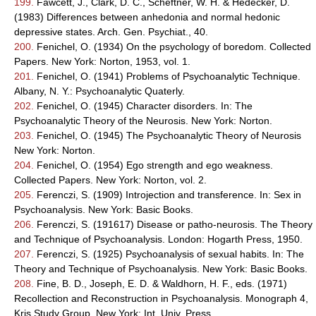
199.
Fawcett, J., Clark, D. C., Scheftner, W. H. & Hedecker, D.
(1983) Differences between anhedonia and normal hedonic
depressive states. Arch. Gen. Psychiat., 40.
200.
Fenichel, O. (1934) On the psychology of boredom. Collected
Papers. New York: Norton, 1953, vol. 1.
201.
Fenichel, O. (1941) Problems of Psychoanalytic Technique.
Albany, N. Y.: Psychoanalytic Quaterly.
202.
Fenichel, O. (1945) Character disorders. In: The
Psychoanalytic Theory of the Neurosis. New York: Norton.
203.
Fenichel, O. (1945) The Psychoanalytic Theory of Neurosis
New York: Norton.
204.
Fenichel, O. (1954) Ego strength and ego weakness.
Collected Papers. New York: Norton, vol. 2.
205.
Ferenczi, S. (1909) Introjection and transference. In: Sex in
Psychoanalysis. New York: Basic Books.
206.
Ferenczi, S. (191617) Disease or patho-neurosis. The Theory
and Technique of Psychoanalysis. London: Hogarth Press, 1950.
207.
Ferenczi, S. (1925) Psychoanalysis of sexual habits. In: The
Theory and Technique of Psychoanalysis. New York: Basic Books.
208.
Fine, B. D., Joseph, E. D. & Waldhorn, H. F., eds. (1971)
Recollection and Reconstruction in Psychoanalysis. Monograph 4,
Kris Study Group. New York: Int. Univ. Press.