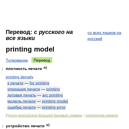
Перевод:
с русского на
со всех языков на
все языки
русский
printing model
Толкование
Перевод
плотность печати
1
printing density
к печати
—
for printing
операция печати
—
printing
дуговая печать
—
arc printing
модель печати
—
printing model
ошибка печати
—
printing error
Русско-английский большой базовый словарь
плотность печати
>
устройство печати
2