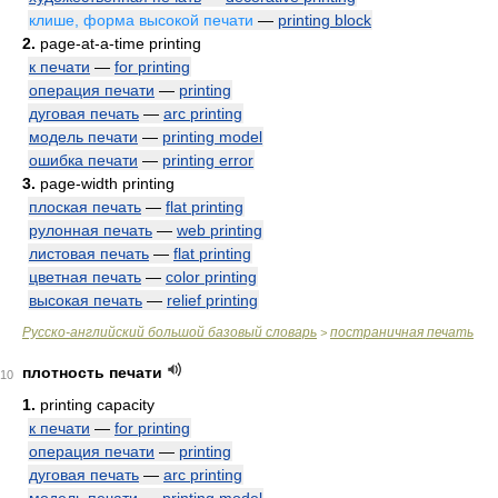
клише, форма высокой печати
—
printing block
2.
page-at-a-time printing
к печати
—
for printing
операция печати
—
printing
дуговая печать
—
arc printing
модель печати
—
printing model
ошибка печати
—
printing error
3.
page-width printing
плоская печать
—
flat printing
рулонная печать
—
web printing
листовая печать
—
flat printing
цветная печать
—
color printing
высокая печать
—
relief printing
Русско-английский большой базовый словарь
постраничная печать
>
плотность печати
10
1.
printing capacity
к печати
—
for printing
операция печати
—
printing
дуговая печать
—
arc printing