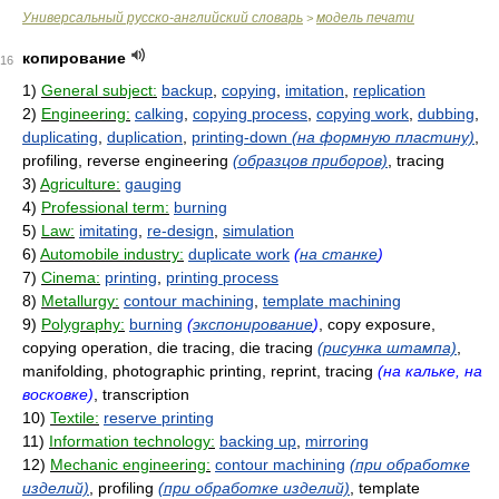
Универсальный русско-английский словарь
модель печати
>
копирование
16
1)
General subject:
backup
,
copying
,
imitation
,
replication
2)
Engineering:
calking
,
copying process
,
copying work
,
dubbing
,
duplicating
,
duplication
,
printing-down
(на формную пластину)
,
profiling, reverse engineering
(образцов приборов)
, tracing
3)
Agriculture:
gauging
4)
Professional term:
burning
5)
Law:
imitating
,
re-design
,
simulation
6)
Automobile industry:
duplicate work
(
на станке
)
7)
Cinema:
printing
,
printing process
8)
Metallurgy:
contour machining
,
template machining
9)
Polygraphy:
burning
(
экспонирование
)
, copy exposure,
copying operation, die tracing, die tracing
(рисунка штампа)
,
manifolding, photographic printing, reprint, tracing
(на кальке, на
восковке)
, transcription
10)
Textile:
reserve printing
11)
Information technology:
backing up
,
mirroring
12)
Mechanic engineering:
contour machining
(при обработке
изделий)
, profiling
(при обработке изделий)
, template