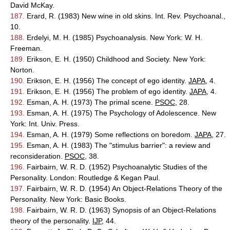
David McKay.
187.
Erard, R. (1983) New wine in old skins. Int. Rev. Psychoanal.,
10.
188.
Erdelyi, M. H. (1985) Psychoanalysis. New York: W. H.
Freeman.
189.
Erikson, E. H. (1950) Childhood and Society. New York:
Norton.
190.
Erikson, E. H. (1956) The concept of ego identity.
JAPA
, 4.
191.
Erikson, E. H. (1956) The problem of ego identity.
JAPA
, 4.
192.
Esman, A. H. (1973) The primal scene.
PSOC
, 28.
193.
Esman, A. H. (1975) The Psychology of Adolescence. New
York: Int. Univ. Press.
194.
Esman, A. H. (1979) Some reflections on boredom.
JAPA
, 27.
195.
Esman, A. H. (1983) The "stimulus barrier": a review and
reconsideration.
PSOC
, 38.
196.
Fairbairn, W. R. D. (1952) Psychoanalytic Studies of the
Personality. London: Routledge & Kegan Paul.
197.
Fairbairn, W. R. D. (1954) An Object-Relations Theory of the
Personality. New York: Basic Books.
198.
Fairbairn, W. R. D. (1963) Synopsis of an Object-Relations
theory of the personality.
IJP
, 44.