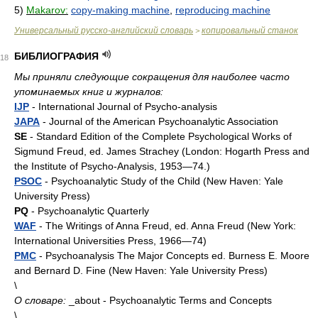
5)
Makarov:
copy-making machine
,
reproducing machine
Универсальный русско-английский словарь
копировальный станок
>
БИБЛИОГРАФИЯ
18
Мы приняли следующие сокращения для наиболее часто
упоминаемых книг и журналов:
IJP
- International Journal of Psycho-analysis
JAPA
- Journal of the American Psychoanalytic Association
SE
- Standard Edition of the Complete Psychological Works of
Sigmund Freud, ed. James Strachey (London: Hogarth Press and
the Institute of Psycho-Analysis, 1953—74.)
PSOC
- Psychoanalytic Study of the Child (New Haven: Yale
University Press)
PQ
- Psychoanalytic Quarterly
WAF
- The Writings of Anna Freud, ed. Anna Freud (New York:
International Universities Press, 1966—74)
PMC
- Psychoanalysis The Major Concepts ed. Burness E. Moore
and Bernard D. Fine (New Haven: Yale University Press)
\
О словаре:
_about - Psychoanalytic Terms and Concepts
\