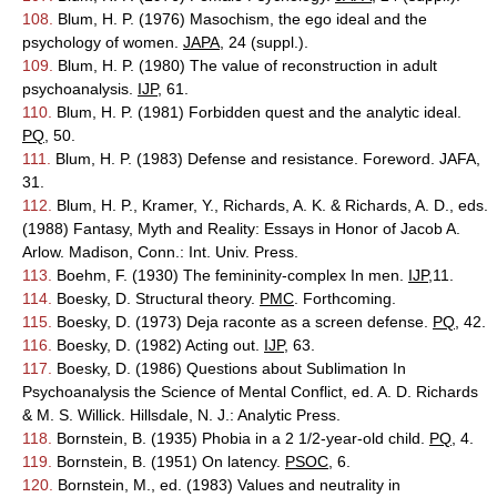
108.
Blum, H. P. (1976) Masochism, the ego ideal and the
psychology of women.
JAPA
, 24 (suppl.).
109.
Blum, H. P. (1980) The value of reconstruction in adult
psychoanalysis.
IJP
, 61.
110.
Blum, H. P. (1981) Forbidden quest and the analytic ideal.
PQ
, 50.
111.
Blum, H. P. (1983) Defense and resistance. Foreword. JAFA,
31.
112.
Blum, H. P., Kramer, Y., Richards, A. K. & Richards, A. D., eds.
(1988) Fantasy, Myth and Reality: Essays in Honor of Jacob A.
Arlow. Madison, Conn.: Int. Univ. Press.
113.
Boehm, F. (1930) The femininity-complex In men.
IJP
,11.
114.
Boesky, D. Structural theory.
PMC
. Forthcoming.
115.
Boesky, D. (1973) Deja raconte as a screen defense.
PQ
, 42.
116.
Boesky, D. (1982) Acting out.
IJP
, 63.
117.
Boesky, D. (1986) Questions about Sublimation In
Psychoanalysis the Science of Mental Conflict, ed. A. D. Richards
& M. S. Willick. Hillsdale, N. J.: Analytic Press.
118.
Bornstein, B. (1935) Phobia in a 2 1/2-year-old child.
PQ
, 4.
119.
Bornstein, B. (1951) On latency.
PSOC
, 6.
120.
Bornstein, M., ed. (1983) Values and neutrality in