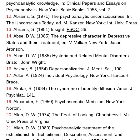
psychoanalytic knowledge. In: Clinical Papers and Essays on
Psychoanalysis. New York: Basic Books, 1955, vol. 2.
12.
Abrams, S. (1971) The psychoanalytic unconsciousness. In:
The Unconscious Today, ed. M. Kanzer. New York: Int. Univ. Press.
13.
Abrams, S. (1981) Insight.
PSOC
, 36.
14.
Abse, D W. (1985) The depressive character In Depressive
States and their Treatment, ed. V. Volkan New York: Jason
Aronson.
15.
Abse, D. W. (1985) Hysteria and Related Mental Disorders.
Bristol: John Wright.
16.
Ackner, B. (1954) Depersonalization. J. Ment. Sci., 100.
17.
Adler, A. (1924) Individual Psychology. New York: Harcourt,
Brace.
18.
Akhtar, S. (1984) The syndrome of identity diffusion. Amer. J.
Psychiat., 141.
19.
Alexander, F. (1950) Psychosomatic Medicine. New York:
Norton.
20.
Allen, D. W. (1974) The Feat- of Looking. Charlottesvill, Va:
Univ. Press of Virginia.
21.
Allen, D. W. (1980) Psychoanalytic treatment of the
exhibitionist. In: Exhibitionist, Description, Assessment, and