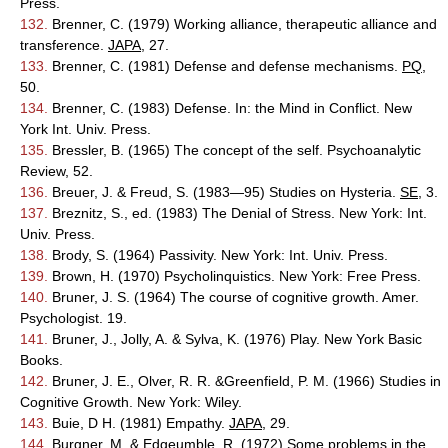
Press.
132.
Brenner, C. (1979) Working alliance, therapeutic alliance and
transference.
JAPA
, 27.
133.
Brenner, C. (1981) Defense and defense mechanisms.
PQ
,
50.
134.
Brenner, C. (1983) Defense. In: the Mind in Conflict. New
York Int. Univ. Press.
135.
Bressler, B. (1965) The concept of the self. Psychoanalytic
Review, 52.
136.
Breuer, J. & Freud, S. (1983—95) Studies on Hysteria.
SE
, 3.
137.
Breznitz, S., ed. (1983) The Denial of Stress. New York: Int.
Univ. Press.
138.
Brody, S. (1964) Passivity. New York: Int. Univ. Press.
139.
Brown, H. (1970) Psycholinquistics. New York: Free Press.
140.
Bruner, J. S. (1964) The course of cognitive growth. Amer.
Psychologist. 19.
141.
Bruner, J., Jolly, A. & Sylva, K. (1976) Play. New York Basic
Books.
142.
Bruner, J. E., Olver, R. R. &Greenfield, P. M. (1966) Studies in
Cognitive Growth. New York: Wiley.
143.
Buie, D H. (1981) Empathy.
JAPA
, 29.
144.
Burgner, M. & Edgeumble, R. (1972) Some problems in the