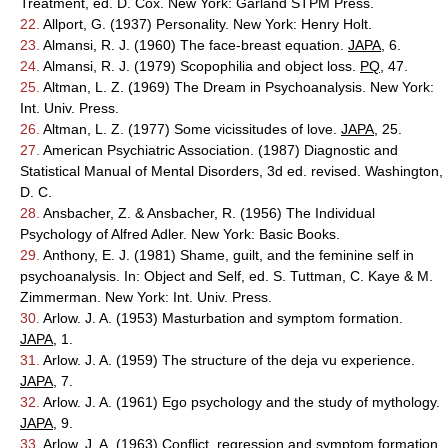
Treatment, ed. D. Cox. New York: Garland STPM Press.
22.
Allport, G. (1937) Personality. New York: Henry Holt.
23.
Almansi, R. J. (1960) The face-breast equation.
JAPA
, 6.
24.
Almansi, R. J. (1979) Scopophilia and object loss.
PQ
, 47.
25.
Altman, L. Z. (1969) The Dream in Psychoanalysis. New York:
Int. Univ. Press.
26.
Altman, L. Z. (1977) Some vicissitudes of love.
JAPA
, 25.
27.
American Psychiatric Association. (1987) Diagnostic and
Statistical Manual of Mental Disorders, 3d ed. revised. Washington,
D. C.
28.
Ansbacher, Z. & Ansbacher, R. (1956) The Individual
Psychology of Alfred Adler. New York: Basic Books.
29.
Anthony, E. J. (1981) Shame, guilt, and the feminine self in
psychoanalysis. In: Object and Self, ed. S. Tuttman, C. Kaye & M.
Zimmerman. New York: Int. Univ. Press.
30.
Arlow. J. A. (1953) Masturbation and symptom formation.
JAPA
, 1.
31.
Arlow. J. A. (1959) The structure of the deja vu experience.
JAPA
, 7.
32.
Arlow. J. A. (1961) Ego psychology and the study of mythology.
JAPA
, 9.
33.
Arlow. J. A. (1963) Conflict, regression and symptom formation.