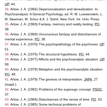
IJP
, 44.
34.
Arlow. J. A. (1966) Depersonalization and derealization. In:
Psychoanalysis: A General Psychology, ed. R. M. Loewenstein, L.
M. Newman, M. Schur & A. J. Solnit. New York: Int. Univ. Press.
35.
Arlow. J. A. (1969) Fantasy, memory and reality testing.
PQ
,
38.
36.
Arlow. J. A. (1969) Unconscious fantasy and disturbances of
mental experience.
PQ
, 38.
37.
Arlow. J. A. (1970) The psychopathology of the psychoses.
IJP
,
51.
38.
Arlow. J. A. (1975) The structural hypothesis.
PQ
, 44.
39.
Arlow. J. A. (1977) Affects and the psychoanalytic situation.
IJP
,
58.
40.
Arlow. J. A. (1979) Metaphor and the psychoanalytic situation.
PQ
, 48.
41.
Arlow. J. A. (1979) The genesis of interpretation.
JAPA
, 27
(suppl.).
42.
Arlow. J. A. (1982) Problems of the superego concept.
PSOC
,
37.
43.
Arlow. J. A. (1984) Disturbances of the sense of time.
PQ
, 53.
44.
Arlow. J. A. (1985) Some technical problems of