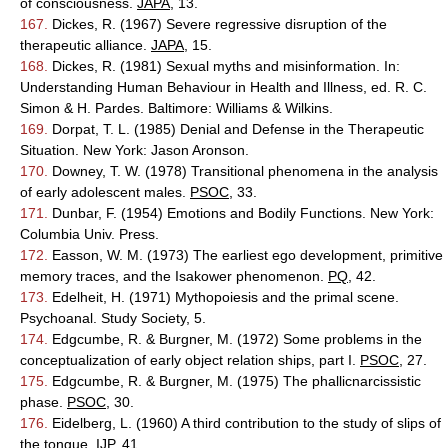
of consciousness.
JAPA
, 13.
167.
Dickes, R. (1967) Severe regressive disruption of the
therapeutic alliance.
JAPA
, 15.
168.
Dickes, R. (1981) Sexual myths and misinformation. In:
Understanding Human Behaviour in Health and Illness, ed. R. C.
Simon & H. Pardes. Baltimore: Williams & Wilkins.
169.
Dorpat, T. L. (1985) Denial and Defense in the Therapeutic
Situation. New York: Jason Aronson.
170.
Downey, T. W. (1978) Transitional phenomena in the analysis
of early adolescent males.
PSOC
, 33.
171.
Dunbar, F. (1954) Emotions and Bodily Functions. New York:
Columbia Univ. Press.
172.
Easson, W. M. (1973) The earliest ego development, primitive
memory traces, and the Isakower phenomenon.
PQ
, 42.
173.
Edelheit, H. (1971) Mythopoiesis and the primal scene.
Psychoanal. Study Society, 5.
174.
Edgcumbe, R. & Burgner, M. (1972) Some problems in the
conceptualization of early object relation ships, part I.
PSOC
, 27.
175.
Edgcumbe, R. & Burgner, M. (1975) The phallicnarcissistic
phase.
PSOC
, 30.
176.
Eidelberg, L. (1960) A third contribution to the study of slips of
the tongue.
IJP
, 41.