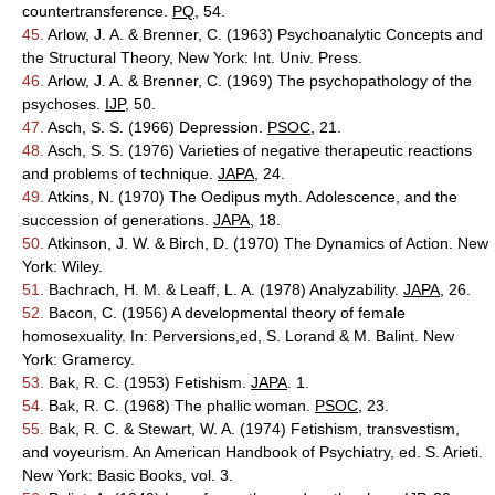
countertransference.
PQ
, 54.
45.
Arlow, J. A. & Brenner, C. (1963) Psychoanalytic Concepts and
the Structural Theory, New York: Int. Univ. Press.
46.
Arlow, J. A. & Brenner, C. (1969) The psychopathology of the
psychoses.
IJP
, 50.
47.
Asch, S. S. (1966) Depression.
PSOC
, 21.
48.
Asch, S. S. (1976) Varieties of negative therapeutic reactions
and problems of technique.
JAPA
, 24.
49.
Atkins, N. (1970) The Oedipus myth. Adolescence, and the
succession of generations.
JAPA
, 18.
50.
Atkinson, J. W. & Birch, D. (1970) The Dynamics of Action. New
York: Wiley.
51.
Bachrach, H. M. & Leaff, L. A. (1978) Analyzability.
JAPA
, 26.
52.
Bacon, C. (1956) A developmental theory of female
homosexuality. In: Perversions,ed, S. Lorand & M. Balint. New
York: Gramercy.
53.
Bak, R. C. (1953) Fetishism.
JAPA
. 1.
54.
Bak, R. C. (1968) The phallic woman.
PSOC
, 23.
55.
Bak, R. C. & Stewart, W. A. (1974) Fetishism, transvestism,
and voyeurism. An American Handbook of Psychiatry, ed. S. Arieti.
New York: Basic Books, vol. 3.