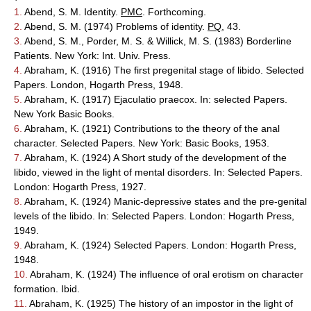
1.
Abend, S. M. Identity.
PMC
. Forthcoming.
2.
Abend, S. M. (1974) Problems of identity.
PQ
, 43.
3.
Abend, S. M., Porder, M. S. & Willick, M. S. (1983) Borderline
Patients. New York: Int. Univ. Press.
4.
Abraham, K. (1916) The first pregenital stage of libido. Selected
Papers. London, Hogarth Press, 1948.
5.
Abraham, K. (1917) Ejaculatio praecox. In: selected Papers.
New York Basic Books.
6.
Abraham, K. (1921) Contributions to the theory of the anal
character. Selected Papers. New York: Basic Books, 1953.
7.
Abraham, K. (1924) A Short study of the development of the
libido, viewed in the light of mental disorders. In: Selected Papers.
London: Hogarth Press, 1927.
8.
Abraham, K. (1924) Manic-depressive states and the pre-genital
levels of the libido. In: Selected Papers. London: Hogarth Press,
1949.
9.
Abraham, K. (1924) Selected Papers. London: Hogarth Press,
1948.
10.
Abraham, K. (1924) The influence of oral erotism on character
formation. Ibid.
11.
Abraham, K. (1925) The history of an impostor in the light of