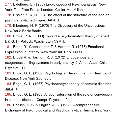
177.
Eidelberg, L. (1968) Encyclopedia of Psychoanalysis. New
York: The Free Press; London: Collier-MacMillan.
178.
Eissler, K. R. (1953) The effect of the structure of the ego on
psychoanalytic technique.
JAPA
, 1.
179.
Ellenberg, H. F. (1970) The Discovery of the Unconscious.
New York: Basic Books.
180.
Emde, R. N. (1980) Toward a psychoanalytic theory of affect:
I. & G. H. Pollock. Washington NYMH.
181.
Emde R., Gaensbaner, T. & Harmon R. (1976) Emotional
Expression in Infancy. New York: Int. Univ. Press.
182.
Erode R. & Harmon, R. J. (1972) Endogenous and
exogenous smiling systems in early infancy. J. Amer. Acad. Child
Psychiat., 11.
183.
Engel, G. L. (1962) Psychological Development in Health and
Disease. New York Saunders.
184.
Engel, G. L. (1967) Psychoanalytic theory of somatic disorder.
JAPA
, 15.
185.
Engel, G. L. (1968) A reconsideration of the role of conversion
in somatic disease. Compr. Psychiat., 94.
186.
English, H. B. & English, A. C. (1958) A comprehensive
Dictionary of Psychological and Psychoanalytical Terms. New York: