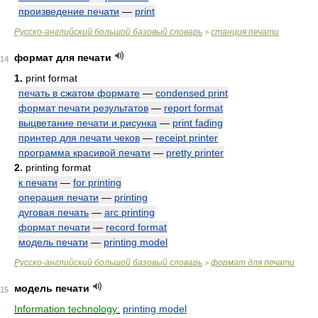
произведение печати
—
print
Русско-английский большой базовый словарь
станция печати
>
формат для печати
14
1.
print format
печать в сжатом формате
—
condensed print
формат печати результатов
—
report format
выцветание печати и рисунка
—
print fading
принтер для печати чеков
—
receipt printer
программа красивой печати
—
pretty printer
2.
printing format
к печати
—
for printing
операция печати
—
printing
дуговая печать
—
arc printing
формат печати
—
record format
модель печати
—
printing model
Русско-английский большой базовый словарь
формат для печати
>
модель печати
15
Information technology:
printing model