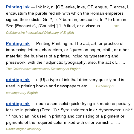
Printing ink
— Ink Ink, n. [OE. enke, inke, OF. enque, F. encre, L.
encaustum the purple red ink with which the Roman emperors
signed their edicts, Gr. ?, fr. ? burnt in, encaustic, fr. ? to burn in.
See {Encaustic}, {Caustic}.] 1. A fluid, or a viscous… …
The
Collaborative International Dictionary of English
Printing ink
— Printing Print ing, n. The act, art, or practice of
impressing letters, characters, or figures on paper, cloth, or other
material; the business of a printer, including typesetting and
presswork, with their adjuncts; typography; also, the act of… …
The Collaborative International Dictionary of English
printing ink
— n [U] a type of ink that dries very quickly and is
used in printing books and newspapers etc …
Dictionary of
contemporary English
printing ink
— noun a semisolid quick drying ink made especially
for use in printing (Freq. 1) • Syn: ↑printer s ink • Hypernyms: ↑ink *
* * noun : an ink used in printing and consisting of a pigment or
pigments of the required color mixed with oil or varnish;… …
Useful english dictionary