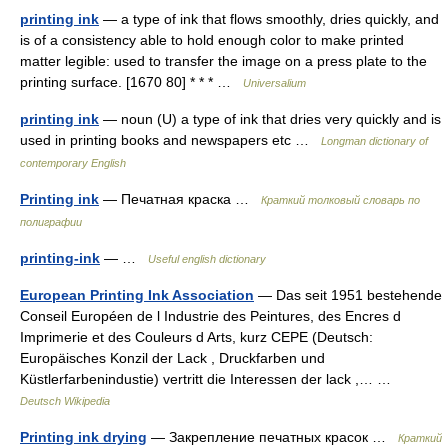
printing ink
— a type of ink that flows smoothly, dries quickly, and
is of a consistency able to hold enough color to make printed
matter legible: used to transfer the image on a press plate to the
printing surface. [1670 80] * * * …
Universalium
printing ink
— noun (U) a type of ink that dries very quickly and is
used in printing books and newspapers etc …
Longman dictionary of
contemporary English
Printing ink
— Печатная краска …
Краткий толковый словарь по
полиграфии
printing-ink
— …
Useful english dictionary
European Printing Ink Association
— Das seit 1951 bestehende
Conseil Européen de l Industrie des Peintures, des Encres d
Imprimerie et des Couleurs d Arts, kurz CEPE (Deutsch:
Europäisches Konzil der Lack , Druckfarben und
Küstlerfarbenindustie) vertritt die Interessen der lack ,… …
Deutsch Wikipedia
Printing ink drying
— Закрепление печатных красок …
Краткий