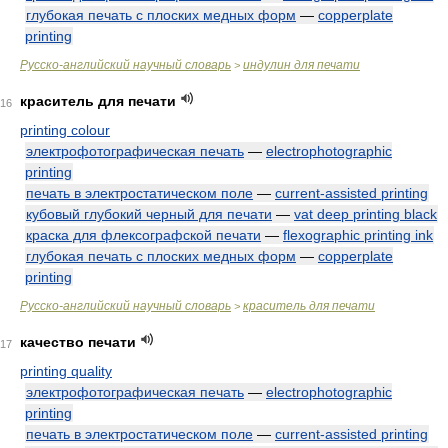
глубокая печать с плоских медных форм
—
copperplate
printing
Русско-английский научный словарь
индулин для печати
>
краситель для печати
16
printing colour
электрофотографическая печать
—
electrophotographic
printing
печать в электростатическом поле
—
current-assisted printing
кубовый глубокий черный для печати
—
vat deep printing black
краска для флексографской печати
—
flexographic printing ink
глубокая печать с плоских медных форм
—
copperplate
printing
Русско-английский научный словарь
краситель для печати
>
качество печати
17
printing quality
электрофотографическая печать
—
electrophotographic
printing
печать в электростатическом поле
—
current-assisted printing