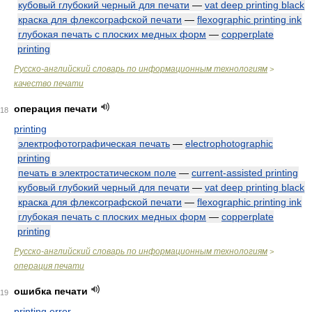
кубовый глубокий черный для печати
—
vat deep printing black
краска для флексографской печати
—
flexographic printing ink
глубокая печать с плоских медных форм
—
copperplate
printing
Русско-английский словарь по информационным технологиям
>
качество печати
операция печати
18
printing
электрофотографическая печать
—
electrophotographic
printing
печать в электростатическом поле
—
current-assisted printing
кубовый глубокий черный для печати
—
vat deep printing black
краска для флексографской печати
—
flexographic printing ink
глубокая печать с плоских медных форм
—
copperplate
printing
Русско-английский словарь по информационным технологиям
>
операция печати
ошибка печати
19
printing error