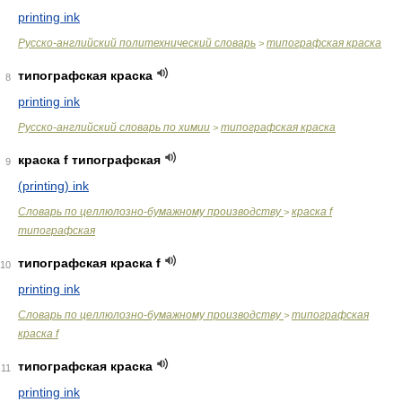
printing ink
Русско-английский политехнический словарь
типографская краска
>
типографская краска
8
printing ink
Русско-английский словарь по химии
типографская краска
>
краска f типографская
9
(printing) ink
Словарь по целлюлозно-бумажному производству
краска f
>
типографская
типографская краска f
10
printing ink
Словарь по целлюлозно-бумажному производству
типографская
>
краска f
типографская краска
11
printing ink