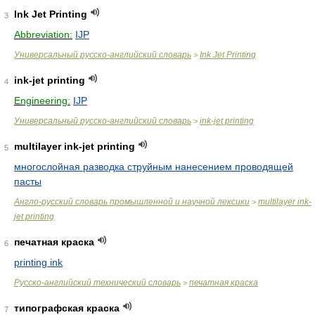
Ink Jet Printing
3
Abbreviation:
IJP
Универсальный русско-английский словарь
Ink Jet Printing
>
ink-jet printing
4
Engineering:
IJP
Универсальный русско-английский словарь
ink-jet printing
>
multilayer ink-jet printing
5
многослойная разводка струйным нанесением проводящей
пасты
Англо-русский словарь промышленной и научной лексики
multilayer ink-
>
jet printing
печатная краска
6
printing ink
Русско-английский технический словарь
печатная краска
>
типографская краска
7