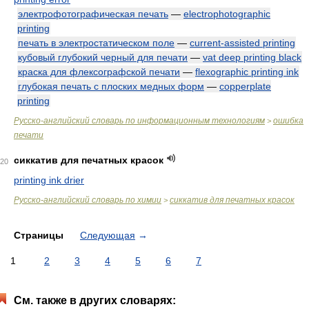
электрофотографическая печать
—
electrophotographic
printing
печать в электростатическом поле
—
current-assisted printing
кубовый глубокий черный для печати
—
vat deep printing black
краска для флексографской печати
—
flexographic printing ink
глубокая печать с плоских медных форм
—
copperplate
printing
Русско-английский словарь по информационным технологиям
ошибка
>
печати
сиккатив для печатных красок
20
printing ink drier
Русско-английский словарь по химии
сиккатив для печатных красок
>
Страницы
Следующая
→
1
2
3
4
5
6
7
См. также в других словарях: