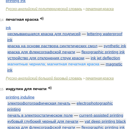
printing ink
Русско-английский политехнический словарь
печатная краска
>
печатная краска
14
ink
несмывающаяся краска для подписей
—
lettering waterproof
ink
краска на основе раствора синтетических смол
—
synthetic ink
краска для флексографской печати
—
flexographic printing ink
устройство для отклонения струи краски
—
ink jet deflection
магнитные чернила; магнитная печатная краска
—
magnetic
ink
Русско-английский большой базовый словарь
печатная краска
>
индулин для печати
15
printing induline
электрофотографическая печать
—
electrophotographic
printing
печать в электростатическом поле
—
current-assisted printing
кубовый глубокий черный для печати
—
vat deep printing black
краска для флексографской печати
—
flexographic printing ink