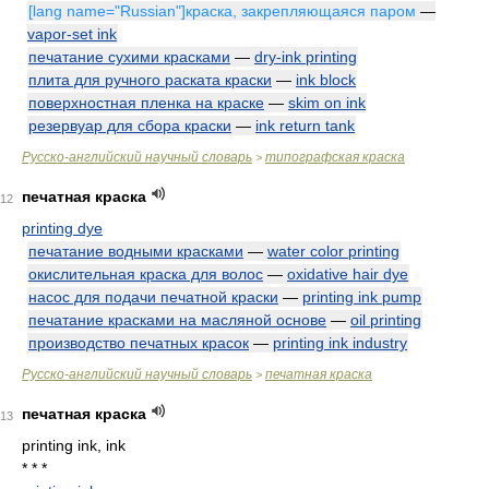
[lang name="Russian"]краска, закрепляющаяся паром
—
vapor-set ink
печатание сухими красками
—
dry-ink printing
плита для ручного раската краски
—
ink block
поверхностная пленка на краске
—
skim on ink
резервуар для сбора краски
—
ink return tank
Русско-английский научный словарь
типографская краска
>
печатная краска
12
printing dye
печатание водными красками
—
water color printing
окислительная краска для волос
—
oxidative hair dye
насос для подачи печатной краски
—
printing ink pump
печатание красками на масляной основе
—
oil printing
производство печатных красок
—
printing ink industry
Русско-английский научный словарь
печатная краска
>
печатная краска
13
printing ink, ink
* * *