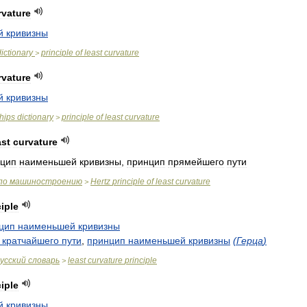
rvature
й
кривизны
dictionary
principle
of
least
curvature
>
rvature
й
кривизны
hips
dictionary
principle
of
least
curvature
>
ast
curvature
цип
наименьшей
кривизны
,
принцип
прямейшего
пути
по
машиностроению
Hertz
principle
of
least
curvature
>
ciple
цип
наименьшей
кривизны
кратчайшего
пути
,
принцип
наименьшей
кривизны
(
Герца
)
усский
словарь
least
curvature
principle
>
ciple
й
кривизны