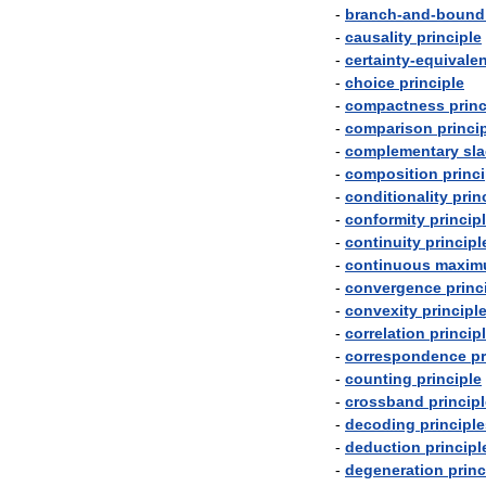
-
branch
-
and
-
bound
-
causality
principle
-
certainty
-
equivale
-
choice
principle
-
compactness
princ
-
comparison
princi
-
complementary
sl
-
composition
princi
-
conditionality
prin
-
conformity
princip
-
continuity
principl
-
continuous
maxim
-
convergence
princ
-
convexity
principl
-
correlation
princip
-
correspondence
pr
-
counting
principle
-
crossband
princip
-
decoding
principl
-
deduction
principl
-
degeneration
princ