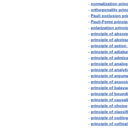
-
normalization
prin
-
orthogonality
prin
-
Pauli
exclusion
pri
-
Pauli
-
Fermi
princip
-
polarization
princi
-
principle
of
absorp
-
principle
of
abstra
-
principle
of
action
-
principle
of
adiaba
-
principle
of
admissi
-
principle
of
analog
-
principle
of
analyti
-
principle
of
argum
-
principle
of
associ
-
principle
of
balaya
-
principle
of
bound
-
principle
of
causal
-
principle
of
choice
-
principle
of
classif
-
principle
of
coding
-
principle
of
cofinal