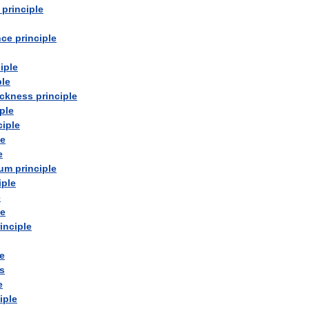
principle
nce
principle
iple
ple
ackness
principle
ple
ciple
le
e
um
principle
iple
e
le
inciple
le
es
e
iple