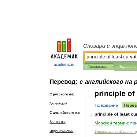
Словари и энциклоп
academic.ru
Толкования
Переводы
Перевод:
с английского на 
principle of
С русского на:
Английский
Толкование
Перев
С английского на:
principle
of
least
cu
1
Все языки
Морской
термин:
пр
Индонезийский
Универсальный
англо
-
р