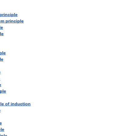
principle
um
principle
le
le
ple
le
e
e
e
ple
le
of
induction
e
e
ple
iple