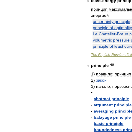
least
-
energy
princip
8
принцип
максималь
энергией
uncertainty
principle
principle
of
optimality
Le
Chatelier
-
Braun
p
volumetric
pressure
principle
of
least
cur
The
English
-
Russian
dict
principle
9
1
)
правило
;
принцип
2
)
закон
3
)
начало
,
первоосн
•
-
abstract
principle
-
argument
principle
-
averaging
principl
-
balayage
principle
-
basic
principle
-
boundedness
prin