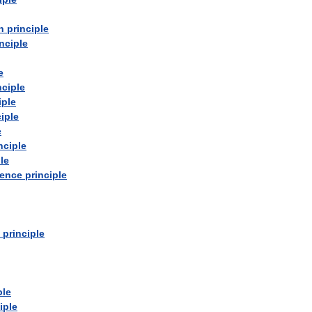
n
principle
nciple
e
nciple
iple
ciple
e
nciple
le
ence
principle
principle
ple
iple