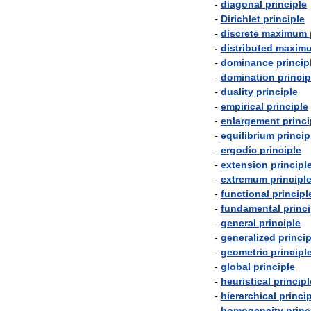
-
diagonal
principle
-
Dirichlet
principle
-
discrete
maximum
-
distributed
maxim
-
dominance
princip
-
domination
princip
-
duality
principle
-
empirical
principle
-
enlargement
princi
-
equilibrium
princip
-
ergodic
principle
-
extension
principl
-
extremum
principl
-
functional
principl
-
fundamental
princi
-
general
principle
-
generalized
princip
-
geometric
principl
-
global
principle
-
heuristical
principl
-
hierarchical
princi
-
homogeneity
princ