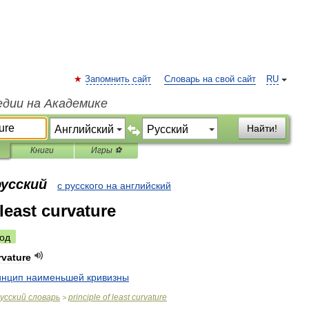
Запомнить сайт
Словарь на свой сайт
RU
едии на Академике
Найти!
Книги
Игры ⚽
русский
с русского на английский
 least curvature
од
rvature
инцип
наименьшей
кривизны
усский
словарь
principle
of
least
curvature
>