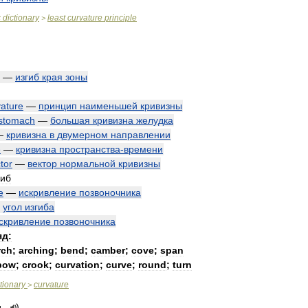
c
dictionary
least
curvature
principle
>
—
изгиб
края
зоны
vature
—
принцип
наименьшей
кривизны
stomach
—
большая
кривизна
желудка
—
кривизна
в
двумерном
направлении
e
—
кривизна
пространства
-
времени
tor
—
вектор
нормальной
кривизны
гиб
e
—
искривление
позвоночника
—
угол
изгиба
скривление
позвоночника
яд:
rch
;
arching
;
bend
;
camber
;
cove
;
span
bow
;
crook
;
curvation
;
curve
;
round
;
turn
tionary
curvature
>