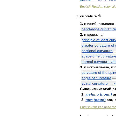
English
-
Russian
scientifi
curvature
7
1
.
n
изгиб
;
извилина
band
-
edge
curvature
2
.
n
кривизна
principle
of
least
cur
greater
curvature
of
sectional
curvature
space
-
time
curvatur
normal
curvature
vec
3
.
n
искривление
,
из
curvature
of
the
spin
angle
of
curvature
spinal
curvature
—
и
Синонимический
р
1
.
arching
(
noun
)
a
2
.
turn
(
noun
)
arc
;
English
-
Russian
base
dic