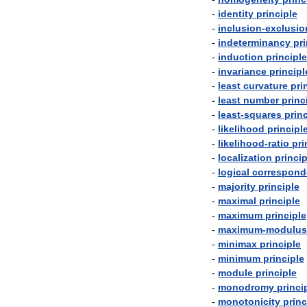
-
identity
principle
-
inclusion
-
exclusio
-
indeterminancy
pri
-
induction
principle
-
invariance
principl
-
least
curvature
pri
-
least
number
princ
-
least
-
squares
prin
-
likelihood
principl
-
likelihood
-
ratio
pri
-
localization
princip
-
logical
correspond
-
majority
principle
-
maximal
principle
-
maximum
principle
-
maximum
-
modulus
-
minimax
principle
-
minimum
principle
-
module
principle
-
monodromy
princi
-
monotonicity
princ