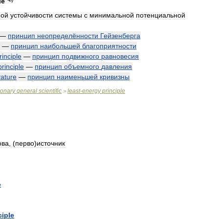
le
ной
устойчивости
системы
с
минимальной
потенциальной
—
принцип
неопределённости
Гейзенберга
—
принцип
наибольшей
благоприятности
rinciple
—
принцип
подвижного
равновесия
principle
—
принцип
объемного
давления
vature
—
принцип
наименьшей
кривизны
ionary
general
scientific
least
-
energy
principle
>
ова
, (
перво
)
источник
e
ciple