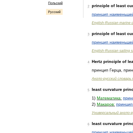
Польский
principle
of
least
cu
2
Русский
принцип
наименьше
English
-
Russian
marine
principle
of
least
cu
3
принцип
наименьше
English
-
Russian
sailing
s
Hertz
principle
of
le
4
принцип
Герца
,
прин
Англо
-
русский
словарь
least
curvature
prin
5
1
)
Математика:
прин
2
)
Макаров:
принцип
Универсальный
англо
-
р
least
curvature
prin
6
принцип
наименьше