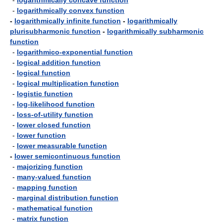
-
logarithmically concave function
-
logarithmically convex function
-
logarithmically infinite function
-
logarithmically
plurisubharmonic function
-
logarithmically subharmonic
function
-
logarithmico-exponential function
-
logical addition function
-
logical function
-
logical multiplication function
-
logistic function
-
log-likelihood function
-
loss-of-utility function
-
lower closed function
-
lower function
-
lower measurable function
-
lower semicontinuous function
-
majorizing function
-
many-valued function
-
mapping function
-
marginal distribution function
-
mathematical function
-
matrix function