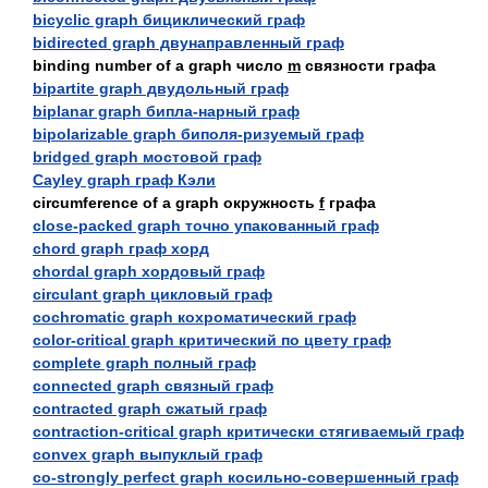
bicyclic graph бициклический граф
bidirected graph двунаправленный граф
binding number of а graph число
m
связности графа
bipartite graph двудольный граф
biplanar graph бипла-нарный граф
bipolarizable graph биполя-ризуемый граф
bridged graph мостовой граф
Cayley graph граф Кэли
circumference of а graph окружность
f
графа
close-packed graph точно упакованный граф
chord graph граф хорд
chordal graph хордовый граф
circulant graph цикловый граф
cochromatic graph кохроматический граф
color-critical graph критический по цвету граф
complete graph полный граф
connected graph связный граф
contracted graph сжатый граф
contraction-critical graph критически стягиваемый граф
convex graph выпуклый граф
co-strongly perfect graph косильно-совершенный граф