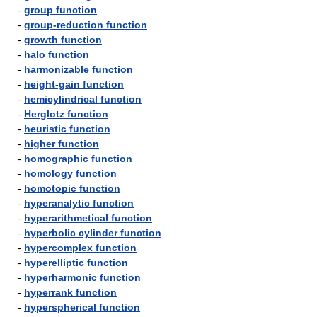
-
group function
-
group-reduction function
-
growth function
-
halo function
-
harmonizable function
-
height-gain function
-
hemicylindrical function
-
Herglotz function
-
heuristic function
-
higher function
-
homographic function
-
homology function
-
homotopic function
-
hyperanalytic function
-
hyperarithmetical function
-
hyperbolic cylinder function
-
hypercomplex function
-
hyperelliptic function
-
hyperharmonic function
-
hyperrank function
-
hyperspherical function