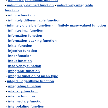
-
inductively definable function
-
inductively defined function
-
inductively integrable
function
-
infinite function
-
infinitely differentiable function
-
infinitely divisible function
-
infinitely many-valued function
-
infinitesimal function
-
information function
-
information-packing function
-
initial function
-
injective function
-
inner function
-
input function
-
insolvency function
-
integrable function
-
integral function of mean type
-
integral logarithmic function
-
integrating function
-
intensity function
-
interior function
-
intermediary function
-
interpolating function