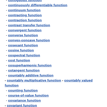
-
contiguous function
-
continuously differentiable function
-
continuum function
-
contracting function
-
contraction function
-
contrast transfer function
-
convergent function
-
converse function
-
convex-concave function
-
cosecant function
-
cosine function
-
cospectral function
-
cost function
-
cosuperharmonic function
-
cotangent function
-
countably additive function
-
countably multiplicative function
-
countably valued
function
-
counting function
-
course-of-value function
-
covariance function
-
covariant function