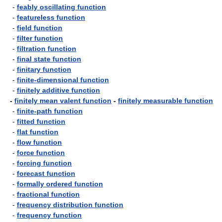
-
feably oscillating function
-
featureless function
-
field function
-
filter function
-
filtration function
-
final state function
-
finitary function
-
finite-dimensional function
-
finitely additive function
-
finitely mean valent function
-
finitely measurable function
-
finite-path function
-
fitted function
-
flat function
-
flow function
-
force function
-
forcing function
-
forecast function
-
formally ordered function
-
fractional function
-
frequency distribution function
-
frequency function