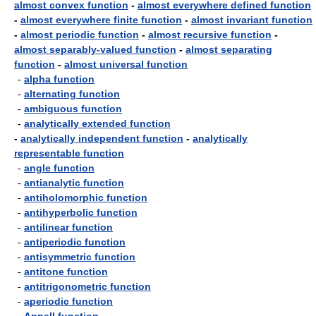
almost convex function
-
almost everywhere defined function
-
almost everywhere finite function
-
almost invariant function
-
almost periodic function
-
almost recursive function
-
almost separably-valued function
-
almost separating
function
-
almost universal function
-
alpha function
-
alternating function
-
ambiguous function
-
analytically extended function
-
analytically independent function
-
analytically
representable function
-
angle function
-
antianalytic function
-
antiholomorphic function
-
antihyperbolic function
-
antilinear function
-
antiperiodic function
-
antisymmetric function
-
antitone function
-
antitrigonometric function
-
aperiodic function