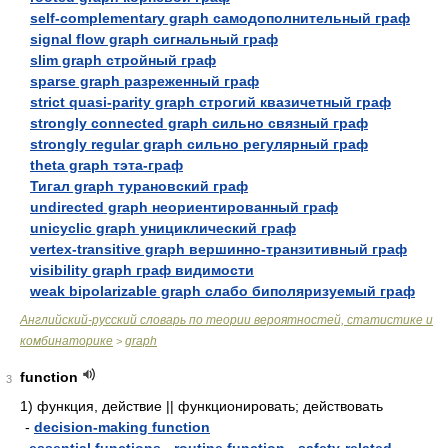
self-complementary graph самодополнительный граф
signal flow graph сигнальный граф
slim graph стройный граф
sparse graph разреженный граф
strict quasi-parity graph строгий квазичетный граф
strongly connected graph сильно связный граф
strongly regular graph сильно регулярный граф
theta graph тэта-граф
Тигал graph турановский граф
undirected graph неориентированный граф
unicyclic graph унициклический граф
vertex-transitive graph вершинно-транзитивный граф
visibility graph граф видимости
weak bipolarizable graph слабо биполяризуемый граф
Английский-русский словарь по теории вероятностей, статистике и
комбинаторике
graph
>
function
3
1)
функция, действие || функционировать; действовать
-
decision-making function