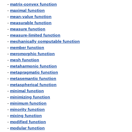
-
matrix-convex function
-
maximal function
-
mean-value function
-
measurable function
-
measure function
-
measure-limited function
-
mechanically computable function
-
member function
-
meromorphic function
-
mesh function
-
metaharmonic function
-
metapragmatic function
-
metasemantic function
-
metaspherical function
-
minimal function
-
minimizing function
-
minimum function
-
minority function
-
mixing function
-
modified function
-
modular function