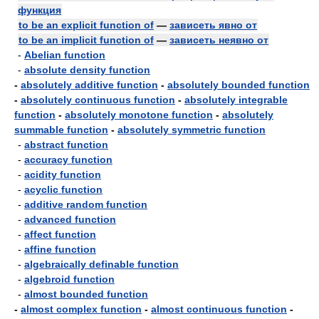
функция
to be an explicit function of
—
зависеть явно от
to be an implicit function of
—
зависеть неявно от
-
Abelian function
-
absolute density function
-
absolutely additive function
-
absolutely bounded function
-
absolutely continuous function
-
absolutely integrable
function
-
absolutely monotone function
-
absolutely
summable function
-
absolutely symmetric function
-
abstract function
-
accuracy function
-
acidity function
-
acyclic function
-
additive random function
-
advanced function
-
affect function
-
affine function
-
algebraically definable function
-
algebroid function
-
almost bounded function
-
almost complex function
-
almost continuous function
-