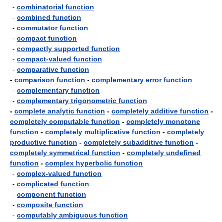
-
combinatorial function
-
combined function
-
commutator function
-
compact function
-
compactly supported function
-
compact-valued function
-
comparative function
-
comparison function
-
complementary error function
-
complementary function
-
complementary trigonometric function
-
complete analytic function
-
completely additive function
-
completely computable function
-
completely monotone
function
-
completely multiplicative function
-
completely
productive function
-
completely subadditive function
-
completely symmetrical function
-
completely undefined
function
-
complex hyperbolic function
-
complex-valued function
-
complicated function
-
component function
-
composite function
-
computably ambiguous function