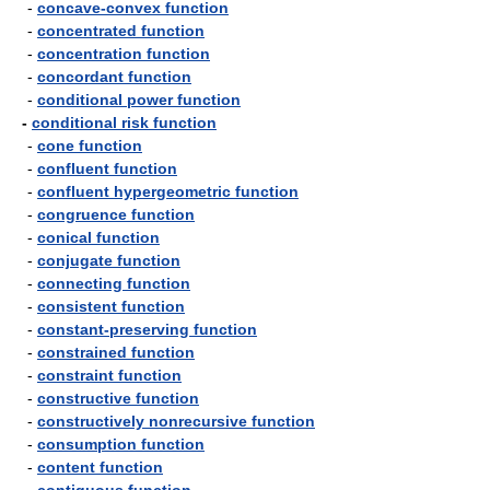
-
concave-convex function
-
concentrated function
-
concentration function
-
concordant function
-
conditional power function
-
conditional risk function
-
cone function
-
confluent function
-
confluent hypergeometric function
-
congruence function
-
conical function
-
conjugate function
-
connecting function
-
consistent function
-
constant-preserving function
-
constrained function
-
constraint function
-
constructive function
-
constructively nonrecursive function
-
consumption function
-
content function