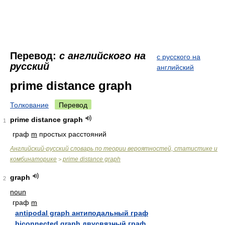
Перевод:
с английского на
с русского на
русский
английский
prime distance graph
Толкование
Перевод
prime distance graph
1
граф
m
простых расстояний
Английский-русский словарь по теории вероятностей, статистике и
комбинаторике
prime distance graph
>
graph
2
noun
граф
m
antipodal graph антиподальный граф
biconnected graph двусвязный граф