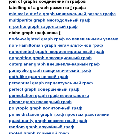
join of graphs соединение
m
графов
labelling of а graph разметка
f
графа
minimal cut of а graph минимальный разрез графа
multipartite graph многодольный граф
n-partite graph га-дольный граф
niche graph граф-ниша
f
node-weighted graph граф со взвешенными узлами
non-Hamiltonian graph негамильто-нов граф
nonoriented graph неориентированный граф
opposition graph оппозиционный граф
outerplanar graph внешнепла-нарный граф
pancyclic graph панцикличе-ский граф
path-like graph цепной граф
perceptual graph перцептуальный граф
perfect graph совершенный граф
permutation graph граф перестановки
planar graph планарный граф
polytopic graph политоп-ный граф
prime distance graph граф простых расстояний
quasi-parity graph квазичетный граф
random graph случайный граф
rooted graph корневой граф