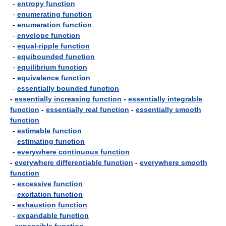
-
entropy function
-
enumerating function
-
enumeration function
-
envelope function
-
equal-ripple function
-
equibounded function
-
equilibrium function
-
equivalence function
-
essentially bounded function
-
essentially increasing function
-
essentially integrable
function
-
essentially real function
-
essentially smooth
function
-
estimable function
-
estimating function
-
everywhere continuous function
-
everywhere differentiable function
-
everywhere smooth
function
-
excessive function
-
excitation function
-
exhaustion function
-
expandable function