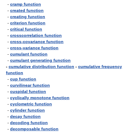
-
cramp function
-
created function
-
creating function
-
criterion function
-
critical function
-
crosscorrelation function
-
cross-covariance function
-
cross-variance function
-
cumulant function
-
cumulant generating function
-
cumulative distribution function
-
cumulative frequency
function
-
cup function
-
curvilinear function
-
cuspidal function
-
cyclically monotone function
-
cyclometric function
-
cylinder function
-
decay function
-
decoding function
-
decomposable function