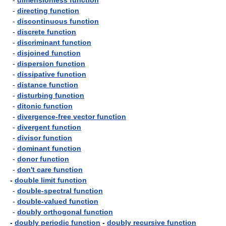
-
dimensionless function
-
directing function
-
discontinuous function
-
discrete function
-
discriminant function
-
disjoined function
-
dispersion function
-
dissipative function
-
distance function
-
disturbing function
-
ditonic function
-
divergence-free vector function
-
divergent function
-
divisor function
-
dominant function
-
donor function
-
don't care function
-
double limit function
-
double-spectral function
-
double-valued function
-
doubly orthogonal function
-
doubly periodic function
-
doubly recursive function