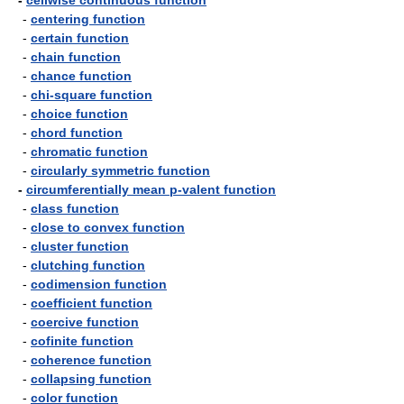
-
cellwise continuous function
-
centering function
-
certain function
-
chain function
-
chance function
-
chi-square function
-
choice function
-
chord function
-
chromatic function
-
circularly symmetric function
-
circumferentially mean p-valent function
-
class function
-
close to convex function
-
cluster function
-
clutching function
-
codimension function
-
coefficient function
-
coercive function
-
cofinite function
-
coherence function
-
collapsing function
-
color function