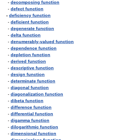
-
decomposing function
-
defect function
-
deficiency function
-
deficient function
-
degenerate function
-
delta function
-
denumerably-valued function
-
dependence function
-
depletion function
-
derived function
-
descriptive function
-
design function
-
determinate function
-
diagonal function
-
diagonalization function
-
dibeta function
-
difference function
-
differential function
-
digamma function
-
dilogarithmic function
-
dimensional function