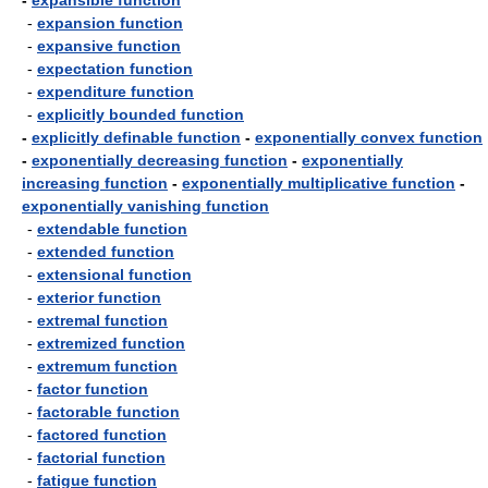
-
expansible function
-
expansion function
-
expansive function
-
expectation function
-
expenditure function
-
explicitly bounded function
-
explicitly definable function
-
exponentially convex function
-
exponentially decreasing function
-
exponentially
increasing function
-
exponentially multiplicative function
-
exponentially vanishing function
-
extendable function
-
extended function
-
extensional function
-
exterior function
-
extremal function
-
extremized function
-
extremum function
-
factor function
-
factorable function
-
factored function
-
factorial function
-
fatigue function