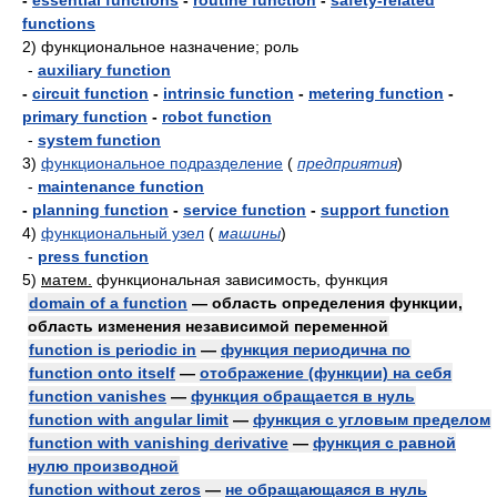
-
essential functions
-
routine function
-
safety-related
functions
2)
функциональное назначение; роль
-
auxiliary function
-
circuit function
-
intrinsic function
-
metering function
-
primary function
-
robot function
-
system function
3)
функциональное подразделение
(
предприятия
)
-
maintenance function
-
planning function
-
service function
-
support function
4)
функциональный узел
(
машины
)
-
press function
5)
матем.
функциональная зависимость, функция
domain of a function
— область определения функции,
область изменения независимой переменной
function is periodic in
—
функция периодична по
function onto itself
—
отображение (функции) на себя
function vanishes
—
функция обращается в нуль
function with angular limit
—
функция с угловым пределом
function with vanishing derivative
—
функция с равной
нулю производной
function without zeros
—
не обращающаяся в нуль