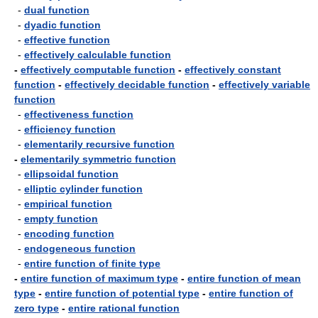
-
dual function
-
dyadic function
-
effective function
-
effectively calculable function
-
effectively computable function
-
effectively constant
function
-
effectively decidable function
-
effectively variable
function
-
effectiveness function
-
efficiency function
-
elementarily recursive function
-
elementarily symmetric function
-
ellipsoidal function
-
elliptic cylinder function
-
empirical function
-
empty function
-
encoding function
-
endogeneous function
-
entire function of finite type
-
entire function of maximum type
-
entire function of mean
type
-
entire function of potential type
-
entire function of
zero type
-
entire rational function