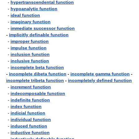
-
hypertranscendental function
-
hypoanalytic function
-
ideal function
-
imaginary function
-
immediate successor function
-
implicitly definable function
-
improper function
-
impulse function
-
inclusion function
-
inclusive function
-
incomplete beta function
-
incomplete dibeta function
-
incomplete gamma function
-
incomplete tribeta function
-
incompletely defined function
-
increment function
-
indecomposable function
-
indefinite function
-
index function
-
indicial function
-
individual function
-
induced function
-
inductive function