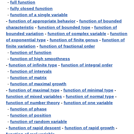
-
full function
-
fully closed function
-
function of a single variable
-
function of appropriate behavior
-
function of bounded
characteristic
-
function of bounded type
-
function of
bounded variation
-
function of complex variable
-
function
of exponential type
-
function of finite genus
-
function of
finite variation
-
function of fractional order
-
function of function
-
function of high smoothness
-
function of infinite type
-
function of integral order
-
function of intervals
-
function of matrix
-
function of maximal growth
-
function of maximal type
-
function of minimal type
-
function of mixed variables
-
function of normal type
-
function of number theory
-
function of one variable
-
function of phase
-
function of position
-
function of random variable
-
function of rapid descent
-
function of rapid growth
-