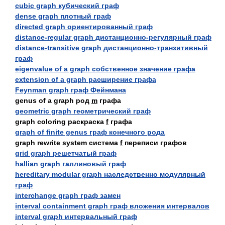
cubic graph кубический граф
dense graph плотный граф
directed graph ориентированный граф
distance-regular graph дистанционно-регулярный граф
distance-transitive graph дистанционно-транзитивный
граф
eigenvalue of а graph собственное значение графа
extension of а graph расширение графа
Feynman graph граф Фейнмана
genus of а graph род
m
графа
geometric graph геометрический граф
graph coloring раскраска
f
графа
graph of finite genus граф конечного рода
graph rewrite system система
f
переписи графов
grid graph решетчатый граф
hallian graph галлиновый граф
hereditary modular graph наследственно модулярный
граф
interchange graph граф замен
interval containment graph граф вложения интервалов
interval graph интервальный граф