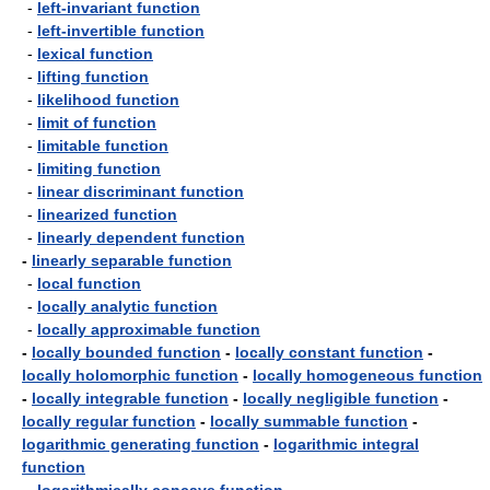
-
left-invariant function
-
left-invertible function
-
lexical function
-
lifting function
-
likelihood function
-
limit of function
-
limitable function
-
limiting function
-
linear discriminant function
-
linearized function
-
linearly dependent function
-
linearly separable function
-
local function
-
locally analytic function
-
locally approximable function
-
locally bounded function
-
locally constant function
-
locally holomorphic function
-
locally homogeneous function
-
locally integrable function
-
locally negligible function
-
locally regular function
-
locally summable function
-
logarithmic generating function
-
logarithmic integral
function