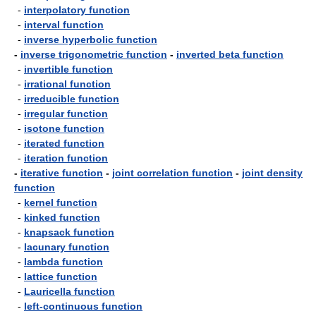
-
interpolatory function
-
interval function
-
inverse hyperbolic function
-
inverse trigonometric function
-
inverted beta function
-
invertible function
-
irrational function
-
irreducible function
-
irregular function
-
isotone function
-
iterated function
-
iteration function
-
iterative function
-
joint correlation function
-
joint density
function
-
kernel function
-
kinked function
-
knapsack function
-
lacunary function
-
lambda function
-
lattice function
-
Lauricella function
-
left-continuous function