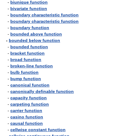
-
biunique function
-
bivariate function
-
boundary characteristic function
-
boundary characteristic function
-
boundary function
-
bounded above function
-
bounded below function
-
bounded function
-
bracket function
-
broad function
-
broken-line function
-
bulb function
-
bump function
-
canonical function
-
canonically definable function
-
capacity function
-
carpeting function
-
carrier function
-
casino function
-
causal function
-
cellwise constant function