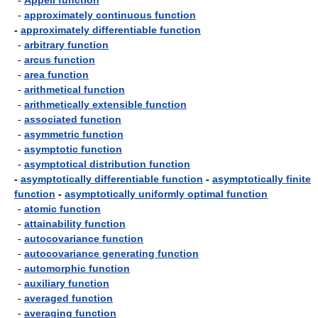
-
Appell function
-
approximately continuous function
-
approximately differentiable function
-
arbitrary function
-
arcus function
-
area function
-
arithmetical function
-
arithmetically extensible function
-
associated function
-
asymmetric function
-
asymptotic function
-
asymptotical distribution function
-
asymptotically differentiable function
-
asymptotically finite
function
-
asymptotically uniformly optimal function
-
atomic function
-
attainability function
-
autocovariance function
-
autocovariance generating function
-
automorphic function
-
auxiliary function
-
averaged function
-
averaging function