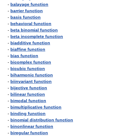
-
balayage function
-
barrier function
-
basis function
-
behavioral function
-
beta binomial function
-
beta incomplete function
-
biadditive function
-
biaffine function
-
bias function
-
bicomplex function
-
bicubic function
-
biharmonic function
-
biinvariant function
-
bijective function
-
bilinear function
-
bimodal function
-
bimultiplicative function
-
binding function
-
binomial distribution function
-
binonlinear function
-
biregular function