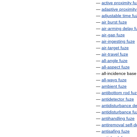
—
active
proximity
fu
—
adaptive
proximity
—
adjustable
time
fu
—
air
burst
fuze
—
air
-
arming
delay
f
—
air
-
gap
fuze
—
air
-
ingesting
fuze
—
air
-
target
fuze
—
air
-
travel
fuze
—
all
-
angle
fuze
—
all
-
aspect
fuze
—
all
-
incidence
base
—
all
-
ways
fuze
—
ambient
fuze
—
antibottom
rod
fu
—
antidetector
fuze
—
antidisturbance
de
—
antidisturbance
fu
—
antihandling
fuze
—
antiremoval
self
-
d
—
antisafing
fuze