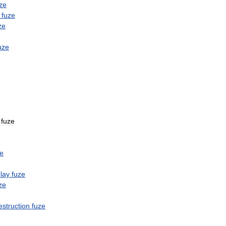
ze
fuze
ze
uze
fuze
ze
lay
fuze
ze
estruction
fuze