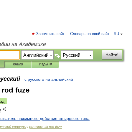
Запомнить сайт
Словарь на свой сайт
RU
едии на Академике
Найти!
Книги
Игры ⚽
русский
с русского на английский
t rod fuze
од
e
рыватель
нажимного
действия
штыревого
типа
усский
словарь
pressure
-
tilt
rod
fuze
>