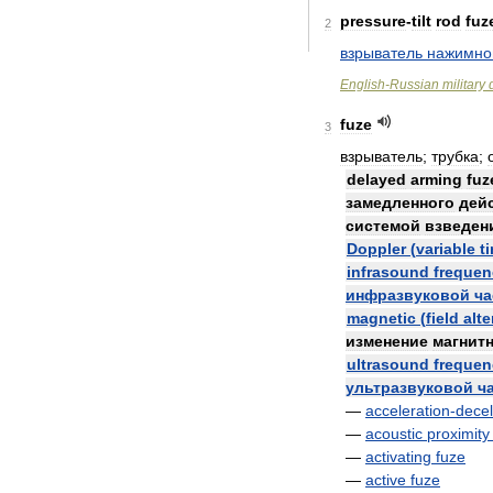
pressure
-
tilt
rod
fuz
2
взрыватель
нажимно
English
-
Russian
military
fuze
3
взрыватель
;
трубка
;
delayed
arming
fuz
замедленного
дей
системой
взведен
Doppler
(
variable
t
infrasound
frequen
инфразвуковой
ча
magnetic
(
field
alte
изменение
магнит
ultrasound
frequen
ультразвуковой
ч
—
acceleration
-
decel
—
acoustic
proximity
—
activating
fuze
—
active
fuze