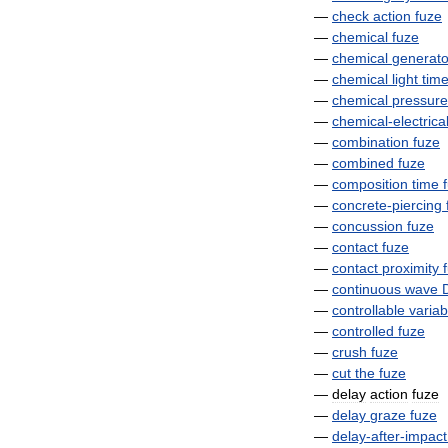
—
check
action
fuze
—
chemical
fuze
—
chemical
generato
—
chemical
light
tim
—
chemical
pressure
—
chemical
-
electrica
—
combination
fuze
—
combined
fuze
—
composition
time
—
concrete
-
piercing
—
concussion
fuze
—
contact
fuze
—
contact
proximity
—
continuous
wave
—
controllable
variab
—
controlled
fuze
—
crush
fuze
—
cut
the
fuze
—
delay
action
fuze
—
delay
graze
fuze
—
delay
-
after
-
impact