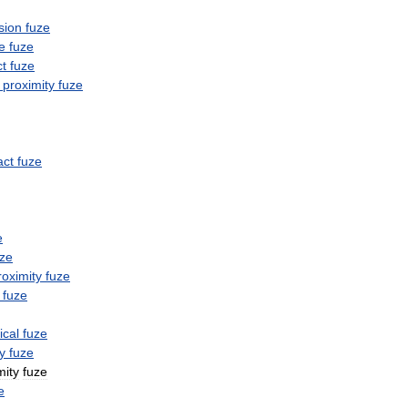
sion
fuze
e
fuze
t
fuze
proximity
fuze
act
fuze
e
uze
roximity
fuze
fuze
cal
fuze
y
fuze
mity
fuze
e