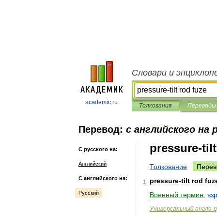
Словари и энциклоп
academic.ru
Толкования
Переводы
Перевод:
с английского на 
pressure-til
С русского на:
Английский
Толкование
Перев
С английского на:
pressure
-
tilt
rod
fuz
1
Русский
Военный
термин:
вз
Универсальный
англо
-
р