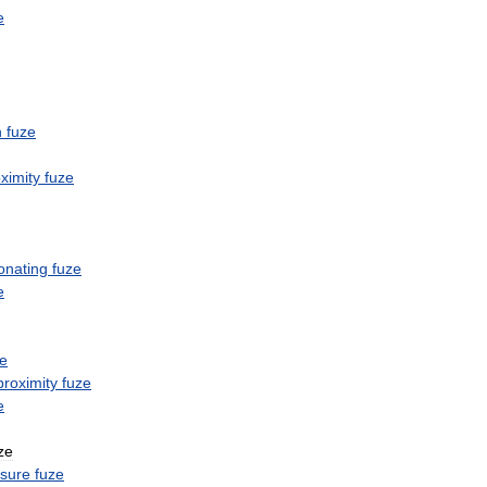
e
n
fuze
ximity
fuze
onating
fuze
e
ze
proximity
fuze
e
ze
sure
fuze