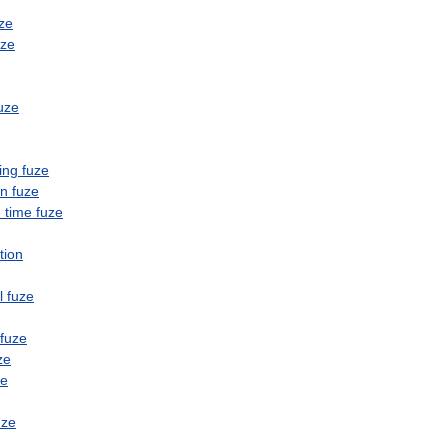
ze
uze
uze
ing
fuze
on
fuze
e
time
fuze
tion
l
fuze
fuze
ze
ze
uze