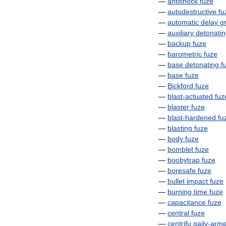
—
antishock
fuze
—
autodestructive
fu
—
automatic
delay
g
—
auxiliary
detonati
—
backup
fuze
—
barometric
fuze
—
base
detonating
f
—
base
fuze
—
Bickford
fuze
—
blast
-
actuated
fuz
—
blaster
fuze
—
blast
-
hardened
fu
—
blasting
fuze
—
body
fuze
—
bomblet
fuze
—
boobytrap
fuze
—
boresafe
fuze
—
bullet
impact
fuze
—
burning
time
fuze
—
capacitance
fuze
—
central
fuze
—
centrifu
gaily
-
arm