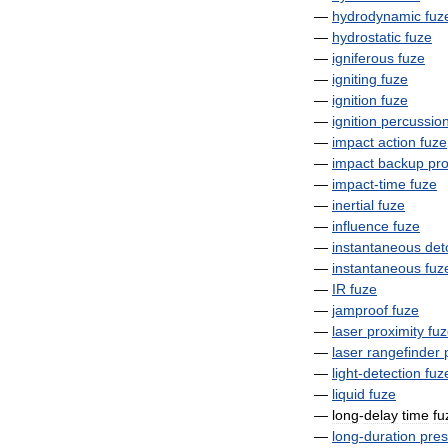
—
hydrodynamic
fuz
—
hydrostatic
fuze
—
igniferous
fuze
—
igniting
fuze
—
ignition
fuze
—
ignition
percussio
—
impact
action
fuze
—
impact
backup
pro
—
impact
-
time
fuze
—
inertial
fuze
—
influence
fuze
—
instantaneous
det
—
instantaneous
fuz
—
IR
fuze
—
jamproof
fuze
—
laser
proximity
fu
—
laser
rangefinder
—
light
-
detection
fuz
—
liquid
fuze
—
long
-
delay
time
fu
—
long
-
duration
pres