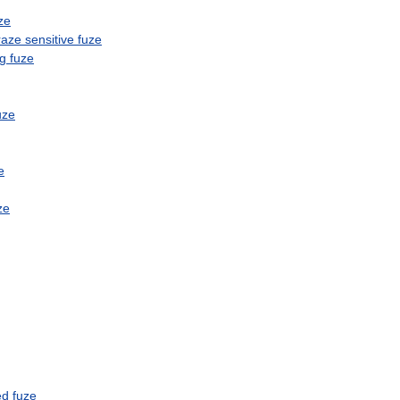
ze
raze
sensitive
fuze
ng
fuze
uze
e
ze
ed
fuze