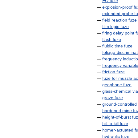
—
EO
fuze
—
explosion
-
proof
fu
—
extended
probe
f
—
field
reaction
fuze
—
film
logic
fuze
—
firing
delay
point
f
—
flash
fuze
—
fluidic
time
fuze
—
foliage
-
discriminat
—
frequency
inducti
—
frequency
variabl
—
friction
fuze
—
fuze
for
muzzle
ac
—
geophone
fuze
—
glass
-
chemical
via
—
graze
fuze
—
ground
-
controlled
—
hardened
mine
fu
—
height
-
of
-
burst
fu
—
hit
-
to
-
kill
fuze
—
homer
-
actuated
f
—
hydraulic
fuze