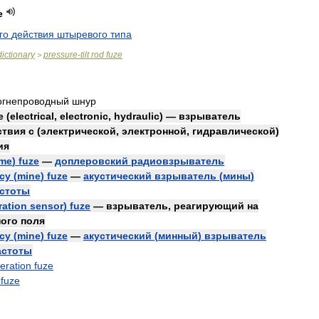
e
го
действия
штыревого
типа
dictionary
pressure
-
tilt
rod
fuze
>
огнепроводный
шнур
e
(
electrical
,
electronic
,
hydraulic
) —
взрыватель
ствия
с
(
электрической
,
электронной
,
гидравлической
)
ия
ime
)
fuze
—
доплеровский
радиовзрыватель
cy
(
mine
)
fuze
—
акустический
взрыватель
(
мины
)
стоты
ration
sensor
)
fuze
—
взрыватель
,
реагирующий
на
ного
поля
cy
(
mine
)
fuze
—
акустический
(
минный
)
взрыватель
астоты
eration
fuze
fuze