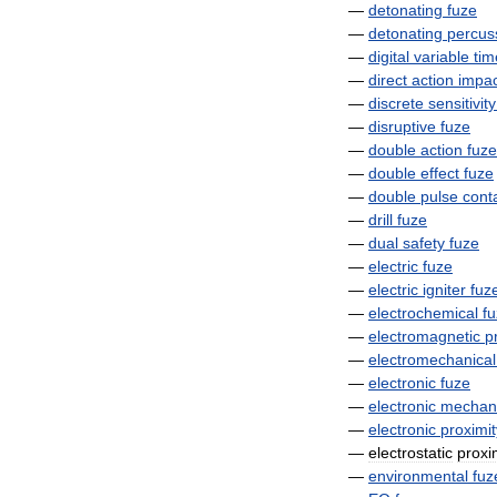
—
detonating
fuze
—
detonating
percus
—
digital
variable
tim
—
direct
action
impac
—
discrete
sensitivity
—
disruptive
fuze
—
double
action
fuze
—
double
effect
fuze
—
double
pulse
cont
—
drill
fuze
—
dual
safety
fuze
—
electric
fuze
—
electric
igniter
fuz
—
electrochemical
f
—
electromagnetic
p
—
electromechanical
—
electronic
fuze
—
electronic
mechani
—
electronic
proximit
—
electrostatic
proxi
—
environmental
fuz