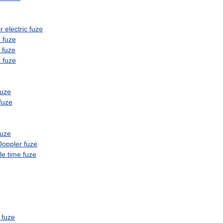
r
electric
fuze
e
fuze
fuze
l
fuze
fuze
fuze
fuze
Doppler
fuze
le
time
fuze
fuze