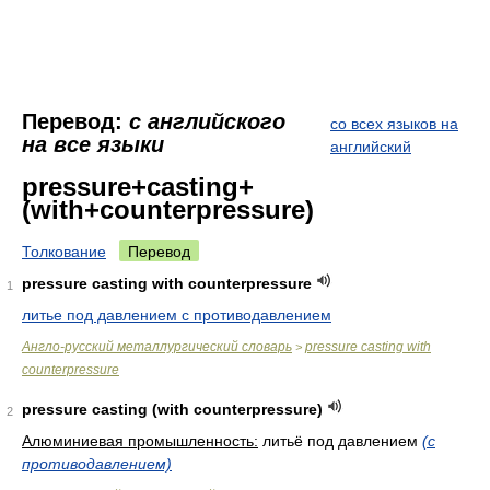
Перевод:
с английского
со всех языков на
на все языки
английский
pressure+casting+
(with+counterpressure)
Толкование
Перевод
pressure casting with counterpressure
1
литье под давлением с противодавлением
Англо-русский металлургический словарь
pressure casting with
>
counterpressure
pressure casting (with counterpressure)
2
Алюминиевая промышленность:
литьё под давлением
(с
противодавлением)