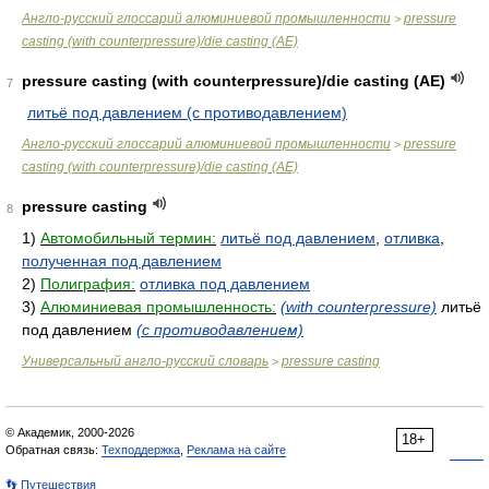
Англо-русский глоссарий алюминиевой промышленности
pressure
>
casting (with counterpressure)/die casting (AE)
pressure casting (with counterpressure)/die casting (AE)
7
литьё под давлением (с противодавлением)
Англо-русский глоссарий алюминиевой промышленности
pressure
>
casting (with counterpressure)/die casting (AE)
pressure casting
8
1)
Автомобильный термин:
литьё под давлением
,
отливка
,
полученная под давлением
2)
Полиграфия:
отливка под давлением
3)
Алюминиевая промышленность:
(with counterpressure)
литьё
под давлением
(с противодавлением)
Универсальный англо-русский словарь
pressure casting
>
© Академик, 2000-2026
18+
Обратная связь:
Техподдержка
,
Реклама на сайте
👣 Путешествия