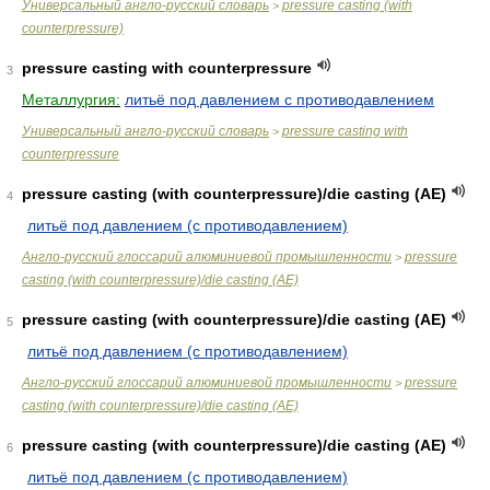
Универсальный англо-русский словарь
pressure casting (with
>
counterpressure)
pressure casting with counterpressure
3
Металлургия:
литьё под давлением с противодавлением
Универсальный англо-русский словарь
pressure casting with
>
counterpressure
pressure casting (with counterpressure)/die casting (AE)
4
литьё под давлением (с противодавлением)
Англо-русский глоссарий алюминиевой промышленности
pressure
>
casting (with counterpressure)/die casting (AE)
pressure casting (with counterpressure)/die casting (AE)
5
литьё под давлением (с противодавлением)
Англо-русский глоссарий алюминиевой промышленности
pressure
>
casting (with counterpressure)/die casting (AE)
pressure casting (with counterpressure)/die casting (AE)
6
литьё под давлением (с противодавлением)