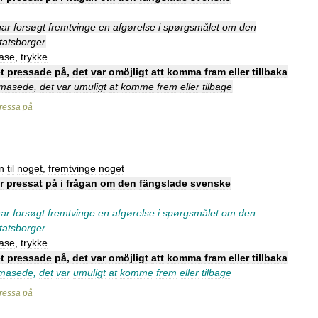
har
forsøgt
fremtvinge
en
afgørelse
i
spørgsmålet
om
den
tatsborger
ase
,
trykke
t
pressade
på
,
det
var
omöjligt
att
komma
fram
eller
tillbaka
masede
,
det
var
umuligt
at
komme
frem
eller
tilbage
ressa
på
n
til
noget
,
fremtvinge
noget
r
pressat
på
i
frågan
om
den
fängslade
svenske
ar
forsøgt
fremtvinge
en
afgørelse
i
spørgsmålet
om
den
tatsborger
ase
,
trykke
t
pressade
på
,
det
var
omöjligt
att
komma
fram
eller
tillbaka
masede
,
det
var
umuligt
at
komme
frem
eller
tilbage
ressa
på