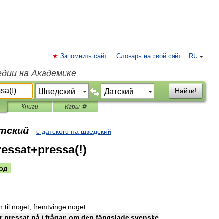
Запомнить сайт
Словарь на свой сайт
RU
едии на Академике
Найти!
Книги
Игры ⚽
атский
с датского на шведский
essat+pressa(!)
од
n
til
noget
,
fremtvinge
noget
r
pressat
på
i
frågan
om
den
fängslade
svenske