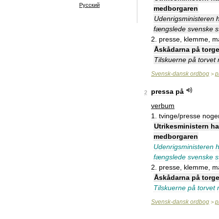
Русский
medborgaren
Udenrigsministeren
fængslede
svenske
s
2
.
presse
,
klemme
,
m
Åskådarna
på
torge
Tilskuerne
på
torvet
Svensk
-
dansk
ordbog
p
>
pressa
på
2
verbum
1
.
tvinge
/
presse
noge
Utrikesministern
ha
medborgaren
Udenrigsministeren
h
fængslede
svenske
s
2
.
presse
,
klemme
,
m
Åskådarna
på
torge
Tilskuerne
på
torvet
Svensk
-
dansk
ordbog
p
>