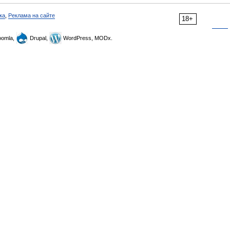
ка
,
Реклама на сайте
18+
omla,
Drupal,
WordPress, MODx.