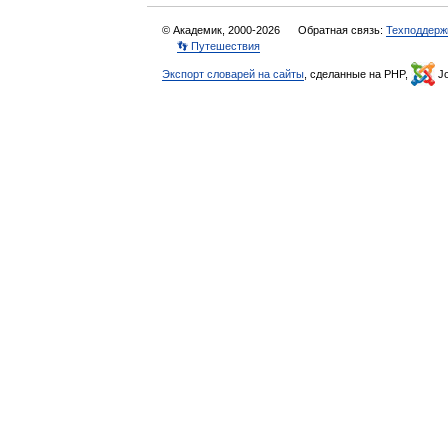
© Академик, 2000-2026
Обратная связь:
Техподдерж
👣 Путешествия
Экспорт словарей на сайты
, сделанные на PHP,
Jo