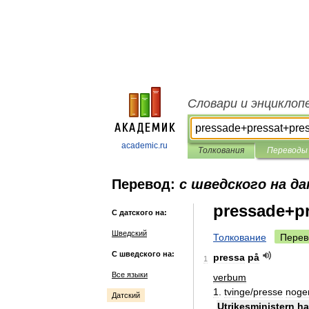
Словари и энциклоп
academic.ru
Толкования
Переводы
Перевод:
с шведского на д
pressade+pr
С датского на:
Шведский
Толкование
Перев
С шведского на:
pressa
på
1
Все языки
verbum
1
.
tvinge
/
presse
noge
Датский
Utrikesministern
ha