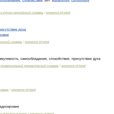
ообладание
,
спокойствие
Syn:
equanimity
,
composure
и
русско
-
английский
словарь
presence
of
mind
>
рисутствие
духа
ровие
усский
словарь
presence
of
mind
>
змутимость
,
самообладание
,
спокойствие
,
присутствие
духа
универсальный
переводческий
словарь
presence
of
mind
>
ловарь
presence
of
mind
>
аднокровие
ry
of
technical
terms
presence
of
mind
>