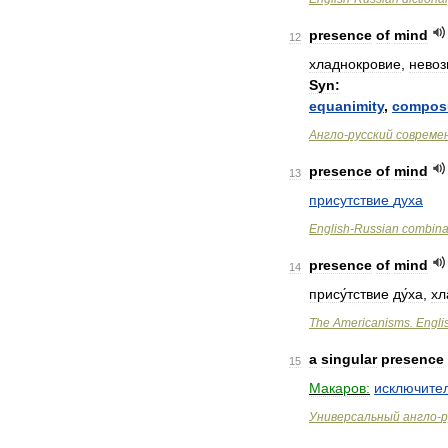
presence
of
mind
12
хладнокровие
,
невоз
Syn:
equanimity
,
compos
Англо
-
русский
совреме
presence
of
mind
13
присутствие
духа
English
-
Russian
combina
presence
of
mind
14
прису́тствие
ду́ха
,
хл
The
Americanisms
.
Engli
a
singular
presence
15
Макаров:
исключите
Универсальный
англо
-
р