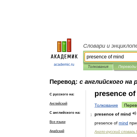
Словари и энциклоп
academic.ru
Толкования
Переводы
Перевод:
с английского на 
presence of
С русского на:
Английский
Толкование
Перев
С английского на:
presence
of
mind
1
Все языки
presence
of
mind
при
Арабский
Англо
-
русский
словарь