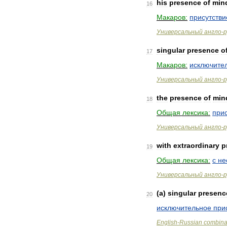
his
presence
of
min
16
Макаров:
присутстви
Универсальный
англо
-
р
singular
presence
o
17
Макаров:
исключите
Универсальный
англо
-
р
the
presence
of
min
18
Общая
лексика:
при
Универсальный
англо
-
р
with
extraordinary
p
19
Общая
лексика:
с
не
Универсальный
англо
-
р
(
a
)
singular
presenc
20
исключительное
при
English
-
Russian
combina