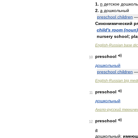
1
.
n
детское
дошколь
2
.
a
дошкольный
preschool
children
Синонимический
р
child
'
s
room
(
noun
)
nursery
school
;
pl
English
-
Russian
base
dic
preschool
10
дошкольный
preschool
children
English
-
Russian
big
medi
preschool
11
дошкольный
Англо
-
русский
техниче
preschool
12
a
дошкольный
;
имею