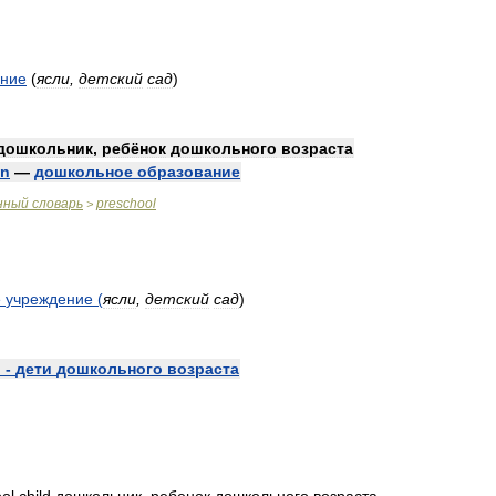
ение
(
ясли
,
детский
сад
)
дошкольник
,
ребёнок
дошкольного
возраста
on
—
дошкольное
образование
нный
словарь
preschool
>
е
учреждение
(
ясли
,
детский
сад
)
n
-
дети
дошкольного
возраста