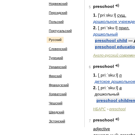
Норвежский
preschool
5
Персидский
1
.
['
priːskuːl
]
сущ
.
дошкольное
учрежд
Польский
2
.
[
ˌpriː
'
skuːl
]
прил
.
Португальский
дошкольный
Русский
preschool
child
—
preschool
educati
Словенский
Англо
-
русский
совреме
Турецкий
preschool
Украинский
6
1
.
[
͵pri:ʹsku:l
]
n
Финский
детское
дошкольно
Французский
2
.
[
͵pri:ʹsku:l
]
a
дошкольный
Хорватский
preschool
childre
Чешский
НБАРС
preschool
>
Шведский
preschool
7
Эстонский
adjective