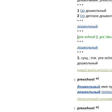
дошкольный
;
prescho
* * *
1
(
a
)
дошкольный
2
(
n
)
детское
дошкол
* * *
дошкольный
* * *
[
pre
·
school
||
‚prɪː
'
skuː
* * *
дошкольный
* * *
1
.
сущ
.;
тж
.
pre
-
scho
дошкольный
Новый
англо
-
русский
с
preschool
8
дошкольный
имя
п
дошкольный
(
presc
Англо
-
русский
синоним
preschool
9