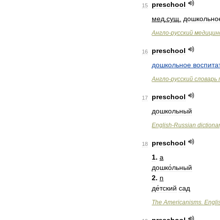
preschool
15
мед
.
сущ
.
дошкольно
Англо
-
русский
медицин
preschool
16
дошкольное
воспита
Англо
-
русский
словарь
preschool
17
дошкольный
English
-
Russian
dictiona
preschool
18
1
.
a
дошко́льный
2
.
n
де́тский
сад
The
Americanisms
.
Engli