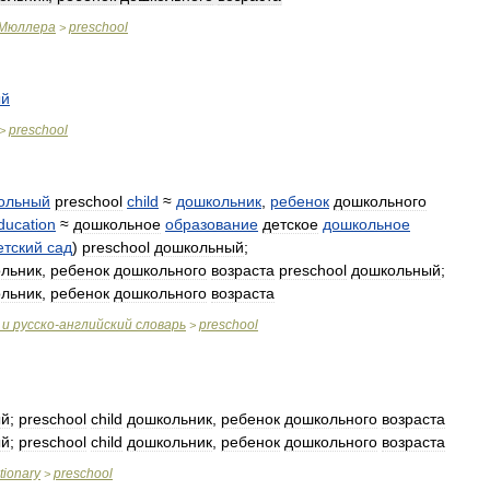
Мюллера
preschool
>
ый
preschool
>
ольный
preschool
child
≈
дошкольник
,
ребенок
дошкольного
ducation
≈
дошкольное
образование
детское
дошкольное
етский
сад
)
preschool
дошкольный
;
льник
,
ребенок
дошкольного
возраста
preschool
дошкольный
;
льник
,
ребенок
дошкольного
возраста
и
русско
-
английский
словарь
preschool
>
ый
;
preschool
child
дошкольник
,
ребенок
дошкольного
возраста
ый
;
preschool
child
дошкольник
,
ребенок
дошкольного
возраста
tionary
preschool
>