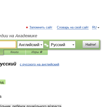
Запомнить сайт
Словарь на свой сайт
RU
едии на Академике
Найти!
Книги
Игры ⚽
русский
с русского на английский
од
a
о́льник
,
ребёнок
дошко́льного
во́зраста