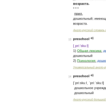
возраста
.
* * *
прил
.
дошкольный
;
имеющ
возраста
.
Англо
-
русский
словарь
preschool
13
[
ˌpriː
'
skuːl
]
1
)
Общая
лексика:
д
дошкольный
2
)
Психология:
дошк
Универсальный
англо
-
р
preschool
14
[`
priːskuːlˏ
`
priː
`
skuːl
]
дошкольное
учрежд
дошкольный
Англо
-
русский
большой