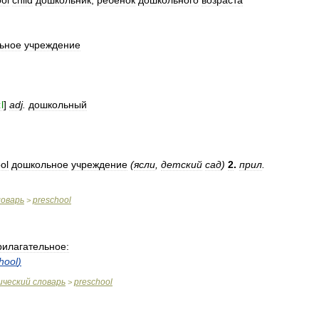
ol
child
дошкольник
,
ребенок
дошкольного
возраста
ьное
учреждение
l
]
adj
.
дошкольный
ol
дошкольное
учреждение
(
ясли
,
детский
сад
)
2
.
прил
.
ловарь
preschool
>
рилагательное:
hool
)
ический
словарь
preschool
>