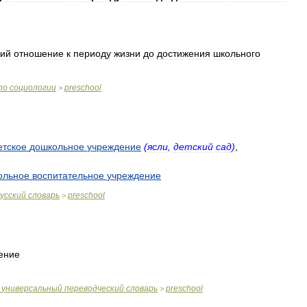
ий
отношение
к
периоду
жизни
до
достижения
школьного
по
социологии
preschool
>
етское
дошкольное
учреждение
(
ясли
,
детский
сад
)
,
ольное
воспитательное
учреждение
усский
словарь
preschool
>
ение
универсальный
переводческий
словарь
preschool
>