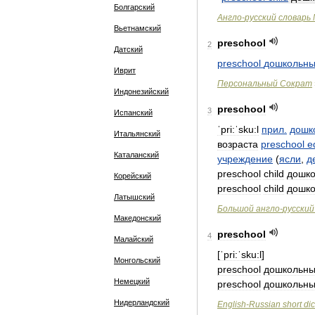
Болгарский
Англо
-
русский
словарь
Вьетнамский
preschool
2
Датский
preschool
дошкольн
Иврит
Персональный
Сократ
Индонезийский
preschool
3
Испанский
ˈpri:ˈsku:l
прил
.
дошк
Итальянский
возраста
preschool
e
Каталанский
учреждение
(
ясли
,
д
preschool
child
дошко
Корейский
preschool
child
дошко
Латышский
Большой
англо
-
русский
Македонский
preschool
4
Малайский
[
ˈpri:ˈsku:l
]
Монгольский
preschool
дошкольн
Немецкий
preschool
дошкольн
Нидерландский
English
-
Russian
short
dic