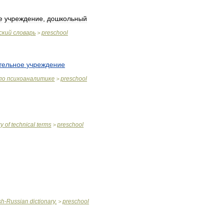
е
учреждение
,
дошкольный
ский
словарь
preschool
>
тельное
учреждение
по
психоаналитике
preschool
>
ry
of
technical
terms
preschool
>
sh
-
Russian
dictionary
.
preschool
>