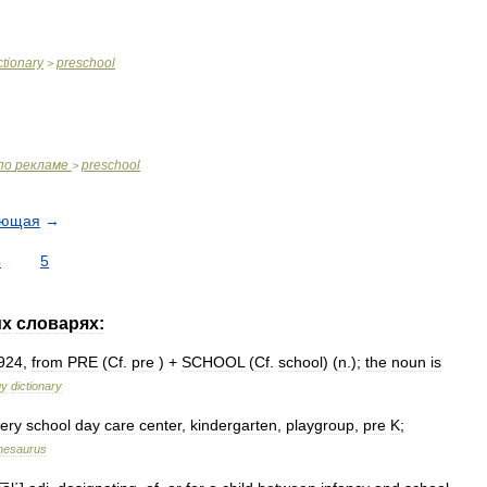
ctionary
preschool
>
по
рекламе
preschool
>
ующая
→
4
5
их
словарях:
924
,
from
PRE
(
Cf
.
pre
) +
SCHOOL
(
Cf
.
school
) (
n
.);
the
noun
is
gy
dictionary
ery
school
day
care
center
,
kindergarten
,
playgroup
,
pre
K
;
hesaurus