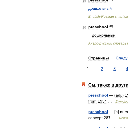
preschool
19
дошкольный
English
-
Russian
smart
di
preschool
20
дошкольный
Англо
-
русский
словарь
Страницы
След
1
2
3
См
.
также
в
друг
preschool
— (
adj
.)
1
from
1934
…
Etymolo
preschool
— [
n
]
nurs
concept
287
…
New
t