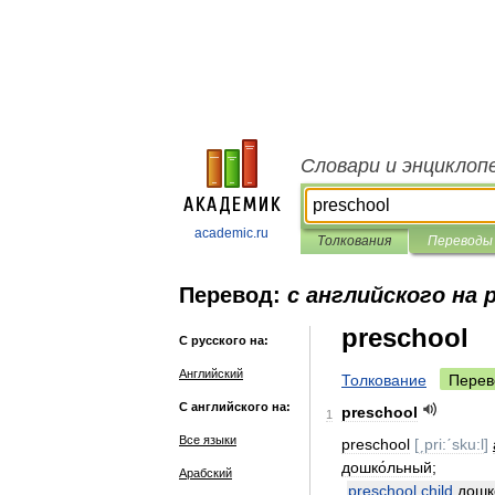
Словари и энциклоп
academic.ru
Толкования
Переводы
Перевод:
с английского на 
preschool
С русского на:
Английский
Толкование
Перев
С английского на:
preschool
1
Все языки
preschool
[
ˏpri:ˊsku:l
]
дошко́льный
;
Арабский
preschool
child
дошк