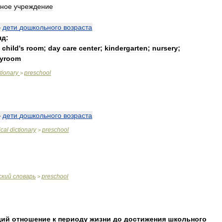
ное
учреждение
—
дети
дошкольного
возраста
яд:
child
'
s
room
;
day
care
center
;
kindergarten
;
nursery
;
ayroom
tionary
preschool
>
—
дети
дошкольного
возраста
cal
dictionary
preschool
>
ский
словарь
preschool
>
щий
отношение
к
периоду
жизни
до
достижения
школьного