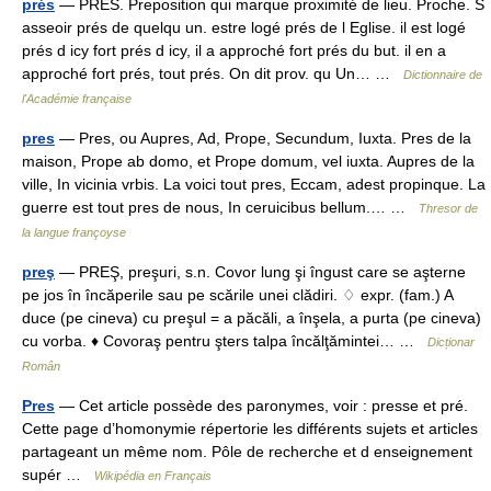
prés
— PRÉS. Preposition qui marque proximité de lieu. Proche. S
asseoir prés de quelqu un. estre logé prés de l Eglise. il est logé
prés d icy fort prés d icy, il a approché fort prés du but. il en a
approché fort prés, tout prés. On dit prov. qu Un… …
Dictionnaire de
l'Académie française
pres
— Pres, ou Aupres, Ad, Prope, Secundum, Iuxta. Pres de la
maison, Prope ab domo, et Prope domum, vel iuxta. Aupres de la
ville, In vicinia vrbis. La voici tout pres, Eccam, adest propinque. La
guerre est tout pres de nous, In ceruicibus bellum.… …
Thresor de
la langue françoyse
preş
— PREŞ, preşuri, s.n. Covor lung şi îngust care se aşterne
pe jos în încăperile sau pe scările unei clădiri. ♢ expr. (fam.) A
duce (pe cineva) cu preşul = a păcăli, a înşela, a purta (pe cineva)
cu vorba. ♦ Covoraş pentru şters talpa încălţămintei… …
Dicționar
Român
Pres
— Cet article possède des paronymes, voir : presse et pré.
Cette page d’homonymie répertorie les différents sujets et articles
partageant un même nom. Pôle de recherche et d enseignement
supér …
Wikipédia en Français