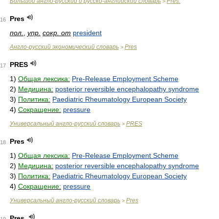
Большой англо-русский и русско-английский словарь
Pres.
>
Pres
16
пол.
,
упр.
сокр. от
president
Англо-русский экономический словарь
Pres
>
PRES
17
1)
Общая лексика:
Pre-Release Employment Scheme
2)
Медицина:
posterior reversible encephalopathy syndrome
3)
Политика:
Paediatric Rheumatology European Society
4)
Сокращение:
pressure
Универсальный англо-русский словарь
PRES
>
Pres
18
1)
Общая лексика:
Pre-Release Employment Scheme
2)
Медицина:
posterior reversible encephalopathy syndrome
3)
Политика:
Paediatric Rheumatology European Society
4)
Сокращение:
pressure
Универсальный англо-русский словарь
Pres
>
Pres.