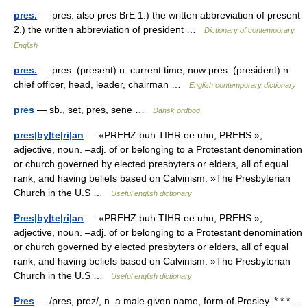
pres.
— pres. also pres BrE 1.) the written abbreviation of present
2.) the written abbreviation of president …
Dictionary of contemporary
English
pres.
— pres. (present) n. current time, now pres. (president) n.
chief officer, head, leader, chairman …
English contemporary dictionary
pres
— sb., set, pres, sene …
Dansk ordbog
pres|by|te|ri|an
— «PREHZ buh TIHR ee uhn, PREHS »,
adjective, noun. –adj. of or belonging to a Protestant denomination
or church governed by elected presbyters or elders, all of equal
rank, and having beliefs based on Calvinism: »The Presbyterian
Church in the U.S …
Useful english dictionary
Pres|by|te|ri|an
— «PREHZ buh TIHR ee uhn, PREHS »,
adjective, noun. –adj. of or belonging to a Protestant denomination
or church governed by elected presbyters or elders, all of equal
rank, and having beliefs based on Calvinism: »The Presbyterian
Church in the U.S …
Useful english dictionary
Pres
— /pres, prez/, n. a male given name, form of Presley. * * * …