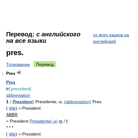
Перевод:
с английского
со всех языков на
на все языки
английский
pres.
Толкование
Перевод
Pres
1
Pres
tr
['prezɪdənt]
abbreviation
1
(
President
)
Presidente,-a;
(abbreviation)
Pres
(
title
) = President
ABBR
= President
Presidente(-a)
m
/
f
* * *
(
title
) = President