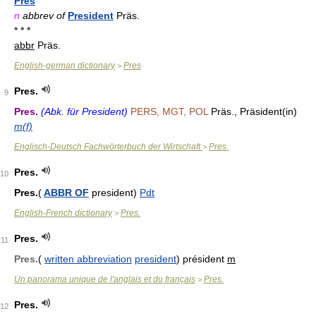
Pres
n
abbrev of
President
Präs.
* * *
abbr
Präs.
English-german dictionary
Pres
>
Pres.
9
Pres.
(Abk. für President)
PERS, MGT, POL
Präs., Präsident(in)
m(f)
Englisch-Deutsch Fachwörterbuch der Wirtschaft
Pres.
>
Pres.
10
Pres.
(
ABBR OF
president)
Pdt
English-French dictionary
Pres.
>
Pres.
11
Pres.
(
written abbreviation
president
) président
m
Un panorama unique de l'anglais et du français
Pres.
>
Pres.
12