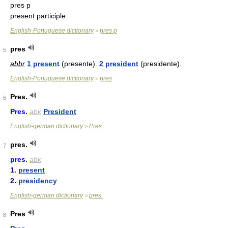
pres p
present participle
English-Portuguese dictionary
pres p
>
pres
5
abbr
1 present
(presente).
2 president
(presidente).
English-Portuguese dictionary
pres
>
Pres.
6
Pres.
abk
President
English-german dictionary
Pres.
>
pres.
7
pres.
abk
1.
present
2.
presidency
English-german dictionary
pres.
>
Pres
8