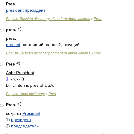
Pres.
president
президент
English-Russian dictionary of modern abbreviations
Pres.
>
pres.
13
pres.
present
настоящий; данный; текущий
English-Russian dictionary of modern abbreviations
pres.
>
Pres
14
Abbr:President
1.
राष्ट्रपति
Bill clinton is pres of USA.
English-Hindi dictionary
Pres
>
Pres.
15
сокр. от
President
1)
президент
2)
председатель