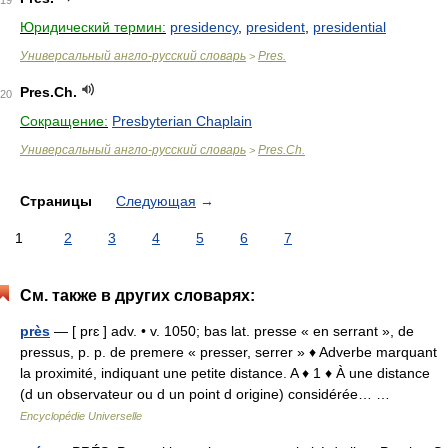
19
Юридический термин:
presidency
,
president
,
presidential
Универсальный англо-русский словарь
Pres.
>
Pres.Ch.
20
Сокращение:
Presbyterian Chaplain
Универсальный англо-русский словарь
Pres.Ch.
>
Страницы
Следующая
→
1
2
3
4
5
6
7
См. также в других словарях:
près
— [ prɛ ] adv. • v. 1050; bas lat. presse « en serrant », de
pressus, p. p. de premere « presser, serrer » ♦ Adverbe marquant
la proximité, indiquant une petite distance. A ♦ 1 ♦ À une distance
(d un observateur ou d un point d origine) considérée… …
Encyclopédie Universelle