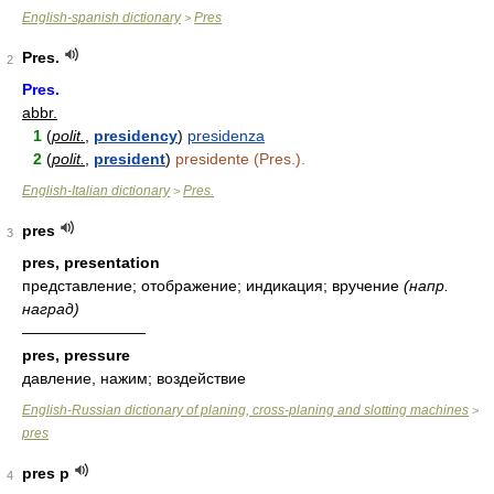
English-spanish dictionary
Pres
>
Pres.
2
Pres.
abbr.
1
(
polit.
,
presidency
)
presidenza
2
(
polit.
,
president
)
presidente (Pres.).
English-Italian dictionary
Pres.
>
pres
3
pres, presentation
представление; отображение; индикация; вручение
(напр.
наград)
————————
pres, pressure
давление, нажим; воздействие
English-Russian dictionary of planing, cross-planing and slotting machines
>
pres
pres p
4