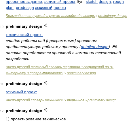
проектное задание
,
эскизный проект
Syn:
sketch
design
,
rough
plan
,
predesign
эскизный
проект
Большой англо-русский и русско-английский словарь
preliminary design
>
preliminary design
10
технический проект
стадия работы над [программным] проектом,
предшествующая рабочему проекту (
detailed design
). Её
наличие определяется принятой в компании технологией
разработки
Англо-русский толковый словарь терминов и сокращений по ВТ,
Интернету и программированию.
preliminary design
>
preliminary design
11
эскизный проект
Англо-русский словарь технических терминов
preliminary design
>
preliminary design
12
1) проектирование техническое