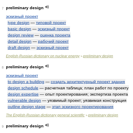
preliminary design
7
эскизный проект
type design
—
типовой проект
basic design
—
эскизный проект
design review
—
оценка проекта
detail design
—
рабочий проект
draft design
—
эскизный проект
English-Russian dictionary on nuclear energy
preliminary design
>
preliminary design
8
эскизный проект
to design a building
—
создать архитектурный проект здания
design schedule
— расчетная таблица; план работ по проекту
design expertise
— опыт проектирования; экспертиза проекта
vulnerable design
— уязвимый проект; уязвимая конструкция
outline design stage
—
этап эскизного проектирования
The English-Russian dictionary general scientific
preliminary design
>
preliminary design
9