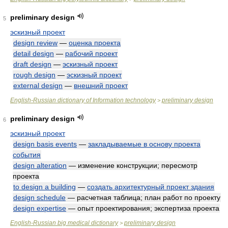
preliminary design
5
эскизный проект
design review
—
оценка проекта
detail design
—
рабочий проект
draft design
—
эскизный проект
rough design
—
эскизный проект
external design
—
внешний проект
English-Russian dictionary of Information technology
preliminary design
>
preliminary design
6
эскизный проект
design basis events
—
закладываемые в основу проекта
события
design alteration
— изменение конструкции; пересмотр
проекта
to design a building
—
создать архитектурный проект здания
design schedule
— расчетная таблица; план работ по проекту
design expertise
— опыт проектирования; экспертиза проекта
English-Russian big medical dictionary
preliminary design
>