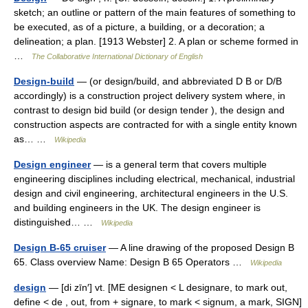
sketch; an outline or pattern of the main features of something to
be executed, as of a picture, a building, or a decoration; a
delineation; a plan. [1913 Webster] 2. A plan or scheme formed in
…
The Collaborative International Dictionary of English
Design-build
— (or design/build, and abbreviated D B or D/B
accordingly) is a construction project delivery system where, in
contrast to design bid build (or design tender ), the design and
construction aspects are contracted for with a single entity known
as… …
Wikipedia
Design engineer
— is a general term that covers multiple
engineering disciplines including electrical, mechanical, industrial
design and civil engineering, architectural engineers in the U.S.
and building engineers in the UK. The design engineer is
distinguished… …
Wikipedia
Design B-65 cruiser
— A line drawing of the proposed Design B
65. Class overview Name: Design B 65 Operators …
Wikipedia
design
— [di zīn′] vt. [ME designen < L designare, to mark out,
define < de , out, from + signare, to mark < signum, a mark, SIGN]