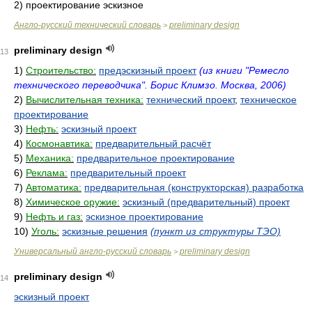
2) проектирование эскизное
Англо-русский технический словарь
preliminary design
>
preliminary design
13
1)
Строительство:
предэскизный проект
(из книги "Ремесло
технического переводчика". Борис Климзо. Москва, 2006)
2)
Вычислительная техника:
технический проект
,
техническое
проектирование
3)
Нефть:
эскизный проект
4)
Космонавтика:
предварительный расчёт
5)
Механика:
предварительное проектирование
6)
Реклама:
предварительный проект
7)
Автоматика:
предварительная (конструкторская) разработка
8)
Химическое оружие:
эскизный (предварительный) проект
9)
Нефть и газ:
эскизное проектирование
10)
Уголь:
эскизные решения
(пункт из структуры ТЭО)
Универсальный англо-русский словарь
preliminary design
>
preliminary design
14
эскизный проект