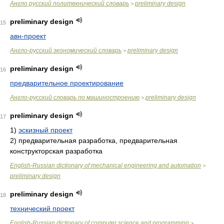
Англо русский политехнический словарь
preliminary design
>
preliminary design
15
авн-проект
Англо-русский экономический словарь
preliminary design
>
preliminary design
16
предварительное проектирование
Англо-русский словарь по машиностроению
preliminary design
>
preliminary design
17
1)
эскизный проект
2)
предварительная разработка, предварительная
конструкторская разработка
English-Russian dictionary of mechanical engineering and automation
>
preliminary design
preliminary design
18
технический проект
English-Russian dictionary of computer science and programming
>