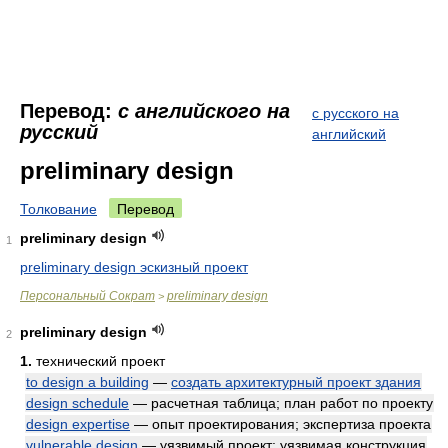
Перевод:
с английского на
с русского на
русский
английский
preliminary design
Толкование
Перевод
preliminary design
1
preliminary design эскизный проект
Персональный Сократ
preliminary design
>
preliminary design
2
1.
технический проект
to design a building
—
создать архитектурный проект здания
design schedule
— расчетная таблица; план работ по проекту
design expertise
— опыт проектирования; экспертиза проекта
vulnerable design
— уязвимый проект; уязвимая конструкция