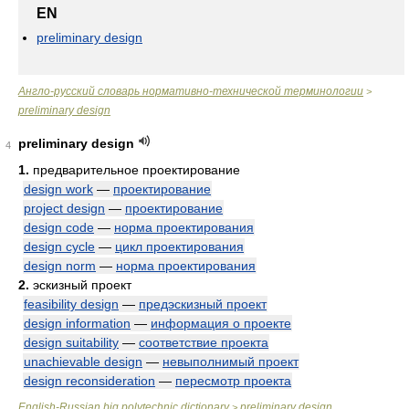
EN
preliminary design
Англо-русский словарь нормативно-технической терминологии
>
preliminary design
preliminary design
4
1.
предварительное проектирование
design work
—
проектирование
project design
—
проектирование
design code
—
норма проектирования
design cycle
—
цикл проектирования
design norm
—
норма проектирования
2.
эскизный проект
feasibility design
—
предэскизный проект
design information
—
информация о проекте
design suitability
—
соответствие проекта
unachievable design
—
невыполнимый проект
design reconsideration
—
пересмотр проекта
English-Russian big polytechnic dictionary
preliminary design
>