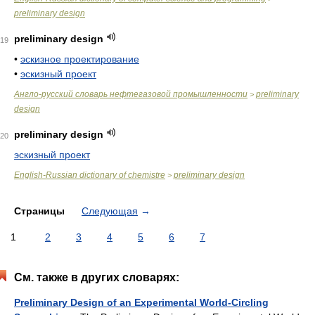
preliminary design
preliminary design
19
•
эскизное проектирование
•
эскизный проект
Англо-русский словарь нефтегазовой промышленности
preliminary
>
design
preliminary design
20
эскизный проект
English-Russian dictionary of chemistre
preliminary design
>
Страницы
Следующая
→
1
2
3
4
5
6
7
См. также в других словарях:
Preliminary Design of an Experimental World-Circling