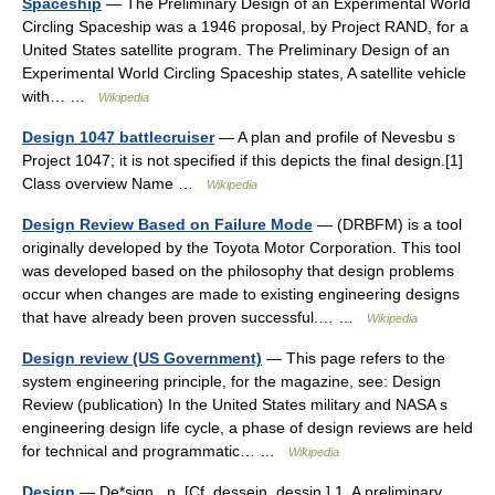
Spaceship
— The Preliminary Design of an Experimental World
Circling Spaceship was a 1946 proposal, by Project RAND, for a
United States satellite program. The Preliminary Design of an
Experimental World Circling Spaceship states, A satellite vehicle
with… …
Wikipedia
Design 1047 battlecruiser
— A plan and profile of Nevesbu s
Project 1047; it is not specified if this depicts the final design.[1]
Class overview Name …
Wikipedia
Design Review Based on Failure Mode
— (DRBFM) is a tool
originally developed by the Toyota Motor Corporation. This tool
was developed based on the philosophy that design problems
occur when changes are made to existing engineering designs
that have already been proven successful.… …
Wikipedia
Design review (US Government)
— This page refers to the
system engineering principle, for the magazine, see: Design
Review (publication) In the United States military and NASA s
engineering design life cycle, a phase of design reviews are held
for technical and programmatic… …
Wikipedia
Design
— De*sign , n. [Cf. dessein, dessin.] 1. A preliminary