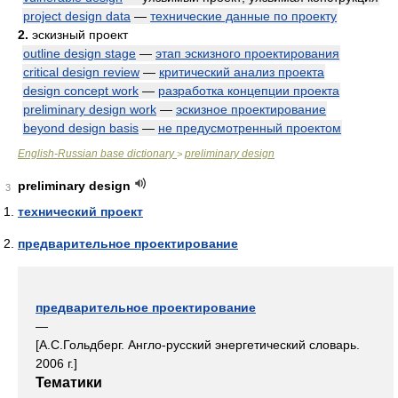
project design data
—
технические данные по проекту
2.
эскизный проект
outline design stage
—
этап эскизного проектирования
critical design review
—
критический анализ проекта
design concept work
—
разработка концепции проекта
preliminary design work
—
эскизное проектирование
beyond design basis
—
не предусмотренный проектом
English-Russian base dictionary
preliminary design
>
preliminary design
3
технический проект
предварительное проектирование
предварительное проектирование
—
[А.С.Гольдберг. Англо-русский энергетический словарь.
2006 г.]
Тематики