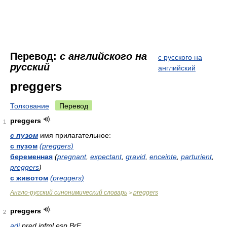
Перевод:
с английского на
с русского на
русский
английский
preggers
Толкование
Перевод
preggers
1
с пузом
имя прилагательное:
с пузом
(preggers)
беременная
(
pregnant
,
expectant
,
gravid
,
enceinte
,
parturient
,
preggers
)
с животом
(preggers)
Англо-русский синонимический словарь
preggers
>
preggers
2
adj
pred
infml
esp
BrE