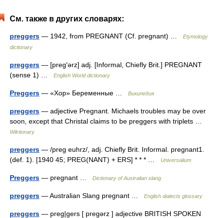
См. также в других словарях:
preggers
— 1942, from PREGNANT (Cf. pregnant) …
Etymology
dictionary
preggers
— [preg′ərz] adj. [Informal, Chiefly Brit.] PREGNANT
(sense 1) …
English World dictionary
Preggers
— «Хор» Беременные …
Википедия
preggers
— adjective Pregnant. Michaels troubles may be over
soon, except that Christal claims to be preggers with triplets …
Wiktionary
preggers
— /preg euhrz/, adj. Chiefly Brit. Informal. pregnant1.
(def. 1). [1940 45; PREG(NANT) + ERS] * * * …
Universalium
Preggers
— pregnant …
Dictionary of Australian slang
preggers
— Australian Slang pregnant …
English dialects glossary
preggers
— preg|gers [ pregərz ] adjective BRITISH SPOKEN