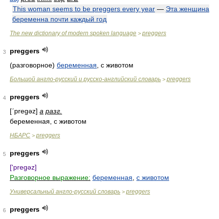
This woman seems to be preggers every year
—
Эта женщина
беременна почти каждый год
The new dictionary of modern spoken language
preggers
>
preggers
3
(разговорное)
беременная
, с животом
Большой англо-русский и русско-английский словарь
preggers
>
preggers
4
[ʹpregəz]
a
разг.
беременная, с животом
НБАРС
preggers
>
preggers
5
['pregəz]
Разговорное выражение:
беременная
,
с животом
Универсальный англо-русский словарь
preggers
>
preggers
6