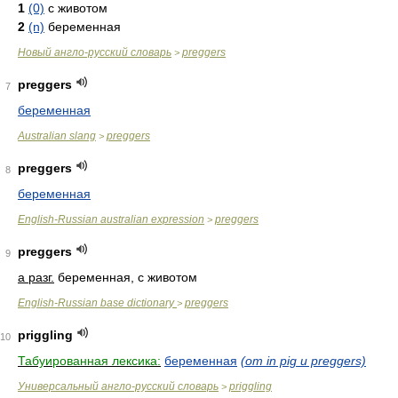
1
(0)
с животом
2
(n)
беременная
Новый англо-русский словарь
preggers
>
preggers
7
беременная
Australian slang
preggers
>
preggers
8
беременная
English-Russian australian expression
preggers
>
preggers
9
a разг.
беременная, с животом
English-Russian base dictionary
preggers
>
priggling
10
Табуированная лексика:
беременная
(от in pig и preggers)
Универсальный англо-русский словарь
priggling
>