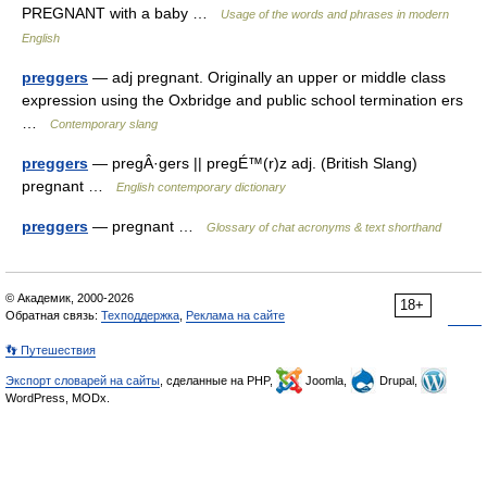
PREGNANT with a baby …
Usage of the words and phrases in modern
English
preggers
— adj pregnant. Originally an upper or middle class
expression using the Oxbridge and public school termination ers
…
Contemporary slang
preggers
— pregÂ·gers || pregÉ™(r)z adj. (British Slang)
pregnant …
English contemporary dictionary
preggers
— pregnant …
Glossary of chat acronyms & text shorthand
© Академик, 2000-2026
18+
Обратная связь:
Техподдержка
,
Реклама на сайте
👣 Путешествия
Экспорт словарей на сайты
, сделанные на PHP,
Joomla,
Drupal,
WordPress, MODx.