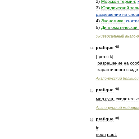
2
)
Морской
термин:
3
)
Юридический
тер
разрешение
на
снош
4
)
Экономика:
сняти
5
)
Дипломатический
Универсальный
англо
-
р
pratique
14
[`
prætiːk
]
разрешение
на
соо
карантинного
свиде
Англо
-
русский
большой
pratique
15
мед
.
сущ
.
свидетельс
Англо
-
русский
медицин
pratique
16
fr
.
noun
naut
.