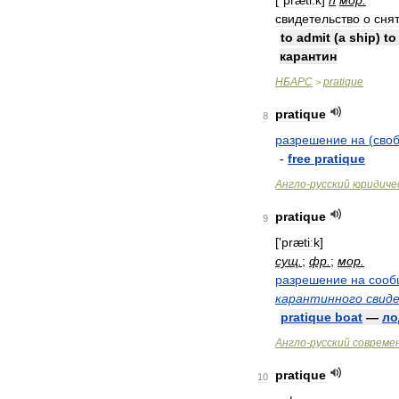
[
ʹpræti:k
]
n
мор
.
свидетельство
о
сня
to
admit
(
a
ship
)
to
карантин
НБАРС
pratique
>
pratique
8
разрешение
на
(
сво
-
free
pratique
Англо
-
русский
юридиче
pratique
9
['
prætiːk
]
сущ
.
;
фр
.
;
мор
.
разрешение
на
сооб
карантинного
свид
pratique
boat
—
ло
Англо
-
русский
совреме
pratique
10