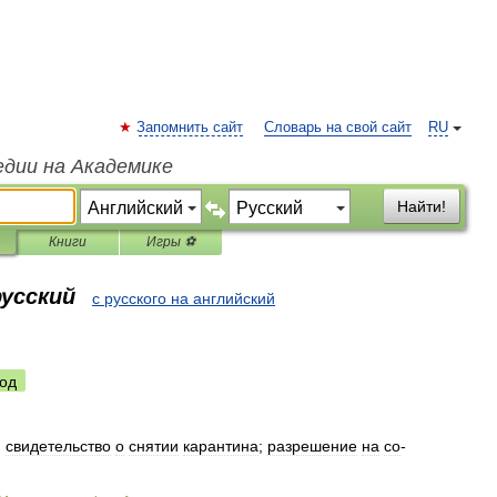
Запомнить сайт
Словарь на свой сайт
RU
едии на Академике
Найти!
Книги
Игры ⚽
русский
с русского на английский
од
.
свидетельство
о
снятии
карантина
;
разрешение
на
со
-