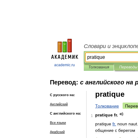
Словари и энциклоп
academic.ru
Толкования
Переводы
Перевод:
с английского на 
pratique
С русского на:
Английский
Толкование
Перев
С английского на:
pratique
fr
.
1
Все языки
pratique
fr
.
noun
naut
общение
с
берегом
Арабский