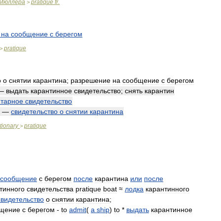
Мюллера
pratique
fr
.
>
на
сообщение
с
берегом
pratique
>
о
о
снятии
карантина
;
разрешение
на
сообщение
с
берегом
—
выдать
карантинное
свидетельство
;
снять
карантин
итарное
свидетельство
—
свидетельство
о
снятии
карантина
tionary
pratique
>
сообщение
с
берегом
после
карантина
или
после
тинного
свидетельства
pratique
boat
≈
лодка
карантинного
свидетельство
о
снятии
карантина
;
щение
с
берегом
-
to
admit
(
a
ship
)
to
*
выдать
карантинное