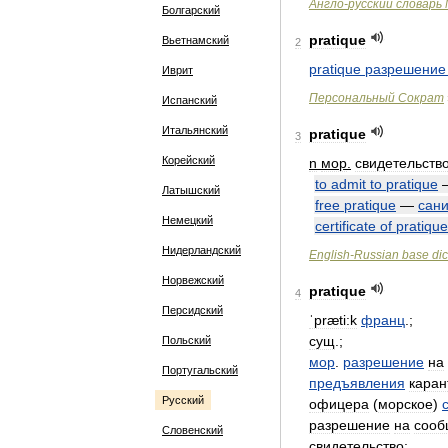
Англо
-
русский
словарь
Болгарский
pratique
Вьетнамский
2
pratique
разрешение
Иврит
Персональный
Сократ
Испанский
Итальянский
pratique
3
Корейский
n
мор
.
свидетельств
to
admit
to
pratique
Латышский
free
pratique
—
сан
Немецкий
certificate
of
pratique
Нидерландский
English
-
Russian
base
dic
Норвежский
pratique
4
Персидский
ˈpræti:k
франц
.;
сущ
.;
Польский
мор
.
разрешение
на
Португальский
предъявления
каран
Русский
офицера
(
морское
)
разрешение
на
сооб
Словенский
свидетельство
;