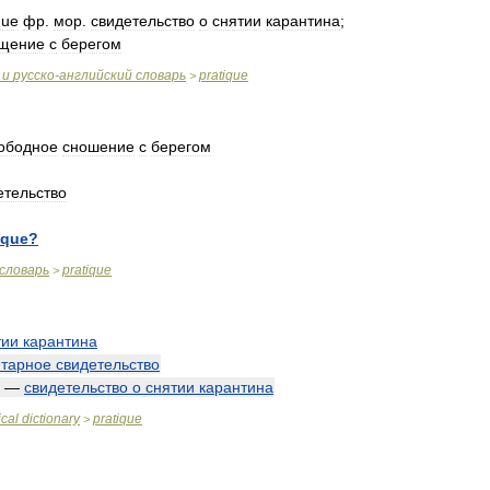
que
фр
.
мор
.
свидетельство
о
снятии
карантина
;
щение
с
берегом
и
русско
-
английский
словарь
pratique
>
ободное
сношение
с
берегом
етельство
ique
?
словарь
pratique
>
тии
карантина
итарное
свидетельство
—
свидетельство
о
снятии
карантина
cal
dictionary
pratique
>