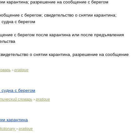
тии
карантина
;
разрешение
на
сообщение
с
берегом
ообщение
с
берегом
;
свидетельство
о
снятии
карантина
;
е
судна
с
берегом
щение
с
берегом
после
карантина
или
после
предъявления
ельства
свидетельство
о
снятии
карантина
,
разрешение
на
сообщение
ловарь
pratique
>
е
судна
с
берегом
тический
словарь
pratique
>
тии
карантина
dictionary
pratique
>