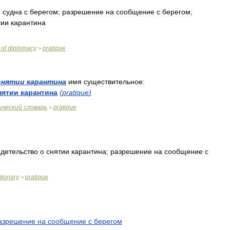
е
судна
с
берегом
;
разрешение
на
сообщение
с
берегом
;
тии
карантина
of
diplomacy
pratique
>
снятии
карантина
имя
существительное:
нятии
карантина
(
pratique
)
ический
словарь
pratique
>
идетельство
о
снятии
карантина
;
разрешение
на
сообщение
с
tionary
pratique
>
азрешение
на
сообщение
с
берегом