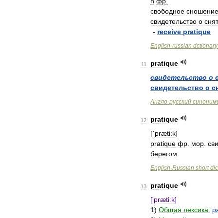
n
фр
.
свободное
сношени
свидетельство
о
сня
-
receive
pratique
English
-
russian
dctionary
pratique
11
свидетельство
о
свидетельство
о
с
Англо
-
русский
синоним
pratique
12
[
ˈpræti:k
]
pratique
фр
.
мор
.
св
берегом
English
-
Russian
short
dic
pratique
13
['
prætiːk
]
1
)
Общая
лексика:
р