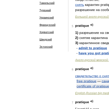
Тамильский
снять
карантин
prati
разрешение
на
сооб
Турецкий
Большой
англо
-
русский
Украинский
Французский
pratique
5
Хорватский
1
)
разрешение
на
св
2
)
снятие
карантина
Шведский
3
)
карантинное
свид
Эстонский
-
admit
to
pratique
-
have
you
got
prat
Англо
-
русский
морской
pratique
6
свидетельство
о
сня
free
pratique
—
сан
certificate
of
pratique
English
-
Russian
big
medi
pratique
7