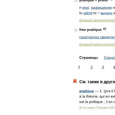
pratique
=
pratic
19
n
мор
.
разрешение
н
to
admit
to
~
выдать
Большой
англо
-
русский
free
pratique
20
санитарное
свидете
Большой
англо
-
русский
Страницы
След
1
2
3
См
.
также
в
друг
pratique
—
1
. (
pra
ti
à
la
théorie
,
qui
en
es
est
la
politique
;
J
en
de
la
Langue
Française
d
'
Ém