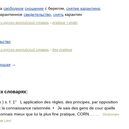
а
свободное
сношение
с
берегом
,
снятие
карантина
;
карантинное
свидетельство
,
снять
карантин
и
русско
-
английский
словарь
pratique
=
pratic
>
льство
и
русско
-
английский
словарь
free
pratique
>
ующая
→
4
их
словарях:
k
)
s
.
f
.
1
°
L
application
des
règles
,
des
principes
,
par
opposition
t
la
connaissance
raisonnée
. •
Je
sais
des
gens
de
cour
quelle
connais
mieux
que
lui
la
plus
fine
pratique
,
CORN
.… …
Dictionnaire
ile
Littré