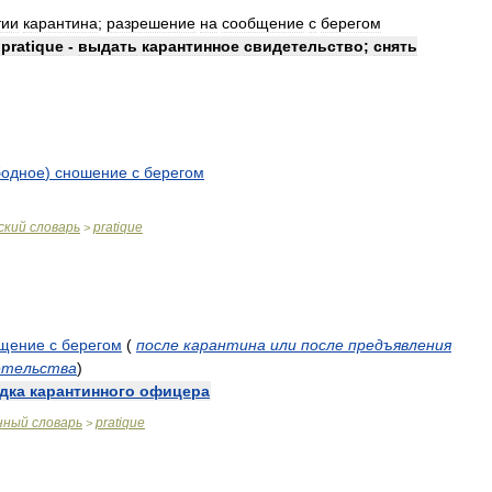
тии
карантина
;
разрешение
на
сообщение
с
берегом
pratique
-
выдать
карантинное
свидетельство
;
снять
бодное
)
сношение
с
берегом
ский
словарь
pratique
>
щение
с
берегом
(
после
карантина
или
после
предъявления
етельства
)
дка
карантинного
офицера
нный
словарь
pratique
>