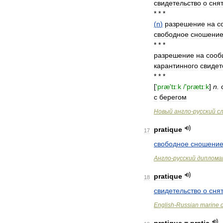
свидетельство
о
сня
* * *
(
n
)
разрешение
на
с
свободное
сношени
* * *
разрешение
на
сооб
карантинного
свидет
* * *
[
'
præ
'
tɪːk
/'
prætɪːk
]
n
.
с
берегом
Новый
англо
-
русский
с
pratique
17
свободное
сношени
Англо
-
русский
диплома
pratique
18
свидетельство
о
сня
English
-
Russian
marine