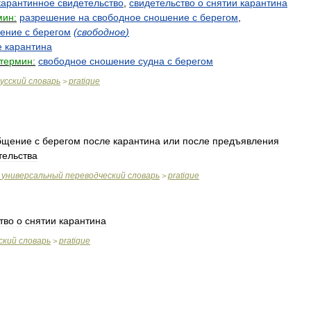
карантинное
свидетельство
,
свидетельство
о
снятии
карантина
мин:
разрешение
на
свободное
сношение
с
берегом
,
ение
с
берегом
(
свободное
)
е
карантина
термин:
свободное
сношение
судна
с
берегом
усский
словарь
pratique
>
бщение
с
берегом
после
карантина
или
после
предъявления
тельства
универсальный
переводческий
словарь
pratique
>
тво
о
снятии
карантина
ский
словарь
pratique
>