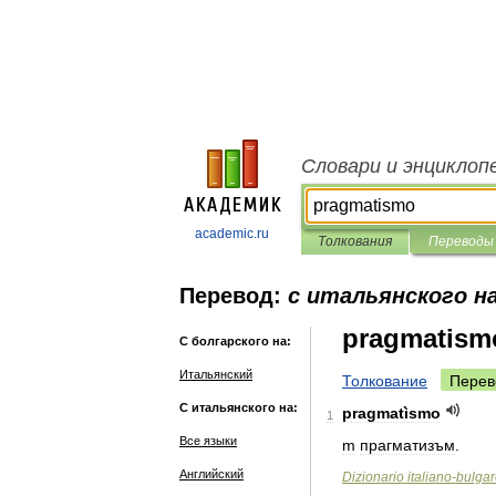
Словари и энциклоп
academic.ru
Толкования
Переводы
Перевод:
с итальянского н
pragmatism
С болгарского на:
Итальянский
Толкование
Перев
С итальянского на:
pragmatìsmo
1
Все языки
m
прагматизъм
.
Английский
Dizionario
italiano
-
bulgar