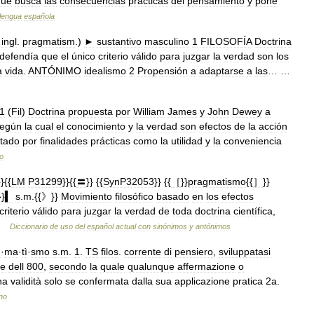
que
busca
las
consecuencias
prácticas
del
pensamiento
y
pone
lengua
española
ingl
.
pragmatism
.)
►
sustantivo
masculino
1
FILOSOFÍA
Doctrina
defendía
que
el
único
criterio
válido
para
juzgar
la
verdad
son
los
a
vida
.
ANTÓNIMO
idealismo
2
Propensión
a
adaptarse
a
las
… …
1
(
Fil
)
Doctrina
propuesta
por
William
James
y
John
Dewey
a
egún
la
cual
el
conocimiento
y
la
verdad
son
efectos
de
la
acción
ntado
por
finalidades
prácticas
como
la
utilidad
y
la
conveniencia
o
}}{{
LM
P31299
}}{{
〓
}} {{
SynP32053
}} {{
［
}}
pragmatismo
{{
］
}}
}
▍
s
.
m
.{{》}}
Movimiento
filosófico
basado
en
los
efectos
criterio
válido
para
juzgar
la
verdad
de
toda
doctrina
científica
,
 …
Diccionario
de
uso
del
español
actual
con
sinónimos
y
antónimos
g
·
ma
·
tì
·
smo
s
.
m
.
1
.
TS
filos
.
corrente
di
pensiero
,
sviluppatasi
ne
dell
800
,
secondo
la
quale
qualunque
affermazione
o
ha
validità
solo
se
confermata
dalla
sua
applicazione
pratica
2a
.
ano