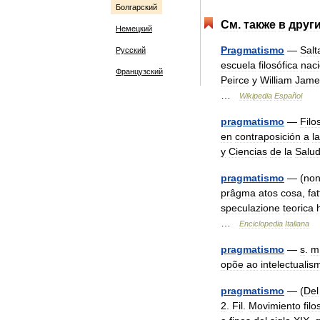
Болгарский
См
.
также
в
друг
Немецкий
Pragmatismo
—
Salt
Русский
escuela
filosófica
nac
Французский
Peirce
y
William
Jame
…
Wikipedia
Español
pragmatismo
—
Filo
en
contraposición
a
la
y
Ciencias
de
la
Salu
pragmatismo
— (
no
prâgma
atos
cosa
,
fat
speculazione
teorica
…
Enciclopedia
Italiana
pragmatismo
—
s
.
m
opõe
ao
intelectualis
pragmatismo
— (
Del
2
.
Fil
.
Movimiento
filo