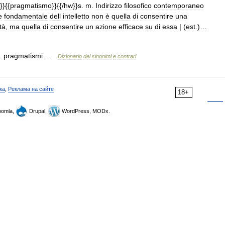
}}{{
pragmatismo
}}{{/
hw
}}
s
.
m
.
Indirizzo
filosofico
contemporaneo
e
fondamentale
dell
intelletto
non
è
quella
di
consentire
una
tà
,
ma
quella
di
consentire
un
azione
efficace
su
di
essa
| (
est
.)…
.
pragmatismi
…
Dizionario
dei
sinonimi
e
contrari
ка
,
Реклама на сайте
18+
omla,
Drupal,
WordPress, MODx.