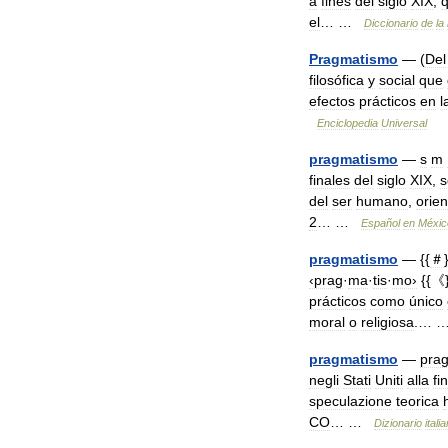
a
fines
del
siglo
XIX
,
el
… …
Diccionario
de
la
Pragmatismo
— (
Del
filosófica
y
social
que
efectos
prácticos
en
l
Enciclopedia
Universal
pragmatismo
—
s
m
finales
del
siglo
XIX
,
s
del
ser
humano
,
orie
2
… …
Español
en
Méxic
pragmatismo
— {{
＃
‹prag
·
ma
·
tis
·
mo›
{{《}
prácticos
como
único
moral
o
religiosa
.…
pragmatismo
—
pra
negli
Stati
Uniti
alla
fi
speculazione
teorica
CO
… …
Dizionario
itali