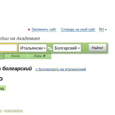
Запомнить сайт
Словарь на свой сайт
RU
едии на Академике
Найти!
Книги
Игры ⚽
а болгарский
с болгарского на итальянский
o
од
o
pragmatìsmo
>