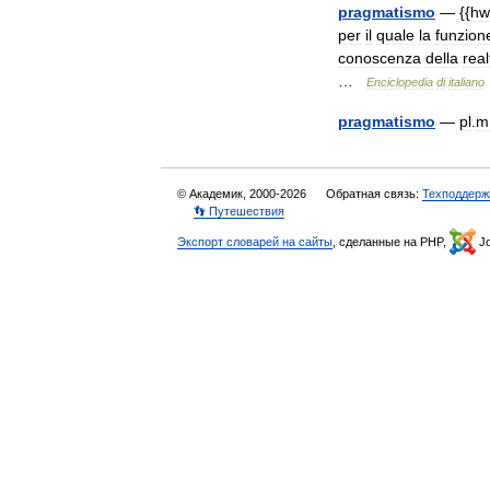
pragmatismo
— {{
hw
per
il
quale
la
funzion
conoscenza
della
real
…
Enciclopedia
di
italiano
pragmatismo
—
pl
.
m
© Академик, 2000-2026
Обратная связь:
Техподдерж
👣 Путешествия
Экспорт словарей на сайты
, сделанные на PHP,
Jo