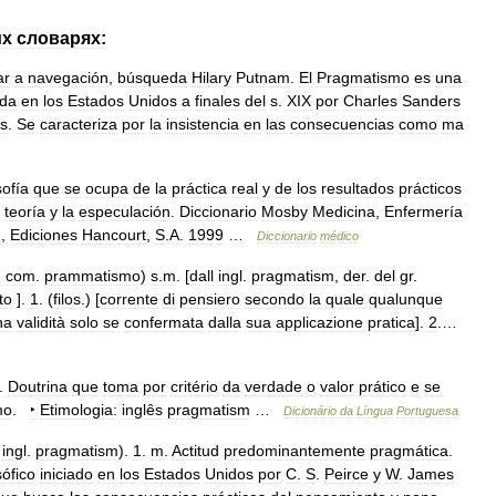
их
словарях:
ar
a
navegación
,
búsqueda
Hilary
Putnam
.
El
Pragmatismo
es
una
ida
en
los
Estados
Unidos
a
finales
del
s
.
XIX
por
Charles
Sanders
s
.
Se
caracteriza
por
la
insistencia
en
las
consecuencias
como
ma
sofía
que
se
ocupa
de
la
práctica
real
y
de
los
resultados
prácticos
teoría
y
la
especulación
.
Diccionario
Mosby
Medicina
,
Enfermería
d
,
Ediciones
Hancourt
,
S
.
A
.
1999
…
Diccionario
médico
n
com
.
prammatismo
)
s
.
m
. [
dall
ingl
.
pragmatism
,
der
.
del
gr
.
to
].
1
. (
filos
.) [
corrente
di
pensiero
secondo
la
quale
qualunque
ha
validità
solo
se
confermata
dalla
sua
applicazione
pratica
].
2
.…
.
Doutrina
que
toma
por
critério
da
verdade
o
valor
prático
e
se
mo
.
‣
Etimologia:
inglês
pragmatism
…
Dicionário
da
Língua
Portuguesa
ingl
.
pragmatism
).
1
.
m
.
Actitud
predominantemente
pragmática
.
sófico
iniciado
en
los
Estados
Unidos
por
C
.
S
.
Peirce
y
W
.
James