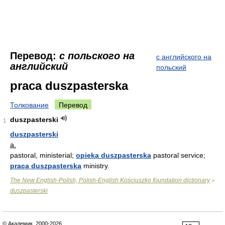
Перевод:
с польского на
с английского на
английский
польский
praca duszpasterska
Толкование
Перевод
duszpasterski
1
duszpasterski
a.
pastoral, ministerial;
opieka duszpasterska
pastoral service;
praca duszpasterska
ministry.
The New English-Polish, Polish-English Kościuszko foundation dictionary
>
duszpasterski
© Академик, 2000-2026