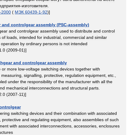
едприятия
-
изготовителя
.
-
2000
(
МЭК
60439
-
1
-
92
)]
r
and
controlgear
assembly
(
PSC
-
assembly
)
gear
and
controlgear
assembly
used
to
distribute
and
control
s
of
loads
,
intended
for
industrial
,
commercial
and
similar
operation
by
ordinary
persons
is
not
intended
1
.
0
(
2009
-
01
)]
chgear
and
controlgear
assembly
e
or
more
low
-
voltage
switching
devices
together
with
,
measuring
,
signalling
,
protective
,
regulation
equipment
,
etc
.,
led
under
the
responsibility
of
the
manufacturer
with
all
the
nd
mechanical
interconnections
and
structural
parts
.
2
.
0
(
2007
-
11
)]
ontrolgear
ering
switching
devices
and
their
combination
with
associated
,
protective
and
regulating
equipment
,
also
assemblies
of
such
ment
with
associated
interconnections
,
accessories
,
enclosures
uctures