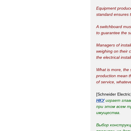
Equipment
produc
standard
ensures
A
switchboard
mus
to
guarantee
the
s
Managers
of
instal
weighing
on
their
the
electrical
instal
What
is
more
,
the
production
mean
t
of
service
,
whatev
[
Schneider
Electric
НКУ
играет
глав
при
этом
всем
т
имущества
.
Выбор
конструкц