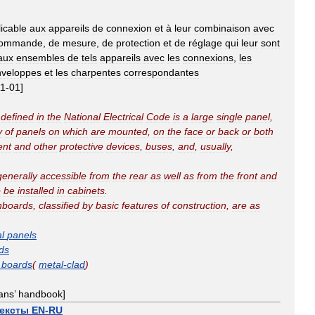
icable
aux
appareils
de
connexion
et
à
leur
combinaison
avec
ommande
,
de
mesure
,
de
protection
et
de
réglage
qui
leur
sont
aux
ensembles
de
tels
appareils
avec
les
connexions
,
les
nveloppes
et
les
charpentes
correspondantes
11
-
01
]
defined
in
the
National
Electrical
Code
is
a
large
single
panel
,
y
of
panels
on
which
are
mounted
,
on
the
face
or
back
or
both
ent
and
other
protective
devices
,
buses
,
and
,
usually
,
generally
accessible
from
the
rear
as
well
as
from
the
front
and
o
be
installed
in
cabinets
.
hboards
,
classified
by
basic
features
of
construction
,
are
as
al
panels
ds
boards
(
metal
-
clad
)
ians
’
handbook
]
тексты
EN
-
RU