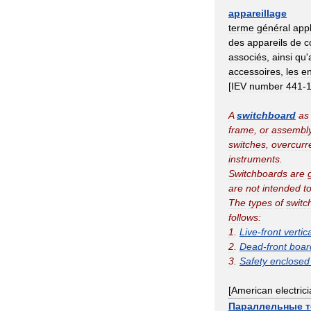
appareillage
terme
général
appl
des
appareils
de
c
associés
,
ainsi
qu
'
accessoires
,
les
e
[
IEV
number
441
-
A
switchboard
as
frame
,
or
assembl
switches
,
overcurr
instruments
.
Switchboards
are
are
not
intended
t
The
types
of
switc
follows:
1
.
Live
-
front
vertic
2
.
Dead
-
front
boar
3
.
Safety
enclosed
[
American
electric
Параллельные