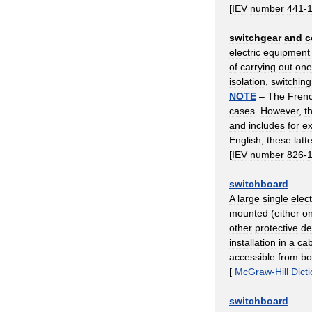
[
IEV
number
441
-
switchgear
and
c
electric
equipment
of
carrying
out
one
isolation
,
switching
NOTE
–
The
Fren
cases
.
However
,
t
and
includes
for
e
English
,
these
latt
[
IEV
number
826
-
switchboard
A
large
single
elect
mounted
(
either
o
other
protective
de
installation
in
a
cab
accessible
from
bo
[
McGraw
-
Hill
Dict
switchboard