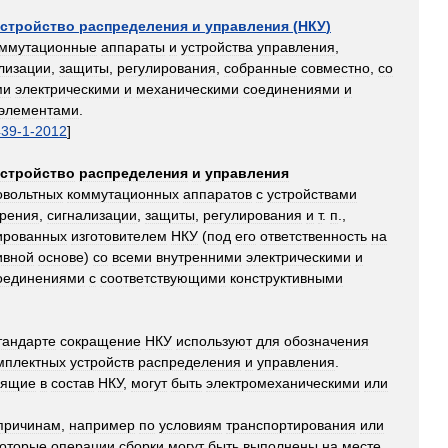
устройство
распределения
и
управления
(
НКУ
)
оммутационные
аппараты
и
устройства
управления
,
лизации
,
защиты
,
регулирования
,
собранные
совместно
,
со
ми
электрическими
и
механическими
соединениями
и
элементами
.
439
-
1
-
2012
]
устройство
распределения
и
управления
овольтных
коммутационных
аппаратов
с
устройствами
рения
,
сигнализации
,
защиты
,
регулирования
и
т
.
п
.,
ированных
изготовителем
НКУ
(
под
его
ответственность
на
ивной
основе
)
со
всеми
внутренними
электрическими
и
оединениями
с
соответствующими
конструктивными
тандарте
сокращение
НКУ
используют
для
обозначения
мплектных
устройств
распределения
и
управления
.
дящие
в
состав
НКУ
,
могут
быть
электромеханическими
или
причинам
,
например
по
условиям
транспортирования
или
которые
операции
сборки
могут
быть
выполнены
на
месте