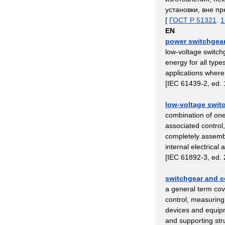
установки
,
вне
пр
[
ГОСТ
Р
51321
.
1
EN
power
switchgea
low
-
voltage
switch
energy
for
all
type
applications
where
[
IEC
61439
-
2
,
ed
.
low
-
voltage
swit
combination
of
on
associated
control
completely
assemb
internal
electrical
a
[
IEC
61892
-
3
,
ed
.
switchgear
and
c
a
general
term
cov
control
,
measuring
devices
and
equip
and
supporting
str