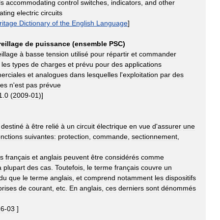
ls
accommodating
control
switches
,
indicators
,
and
other
ating
electric
circuits
ritage
Dictionary
of
the
English
Language
]
eillage
de
puissance
(
ensemble
PSC
)
illage
à
basse
tension
utilisé
pour
répartir
et
commander
les
types
de
charges
et
prévu
pour
des
applications
erciales
et
analogues
dans
lesquelles
l
'
exploitation
par
des
res
n
'
est
pas
prévue
1
.
0
(
2009
-
01
)]
destiné
à
être
relié
à
un
circuit
électrique
en
vue
d
'
assurer
une
onctions
suivantes:
protection
,
commande
,
sectionnement
,
s
français
et
anglais
peuvent
être
considérés
comme
a
plupart
des
cas
.
Toutefois
,
le
terme
français
couvre
un
du
que
le
terme
anglais
,
et
comprend
notamment
les
dispositifs
prises
de
courant
,
etc
.
En
anglais
,
ces
derniers
sont
dénommés
16
-
03
]