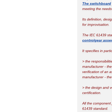
The
switchboard
meeting
the
needs
Its
definition
,
desig
for
improvisation
.
The
IEC
61439
st
controlgear
asse
It
specifies
in
parti
>
the
responsibiliti
manufacturer
-
the
verification
of
an
a
manufacturer
-
the
>
the
design
and
v
certification
.
All
the
component
61439
standard
.