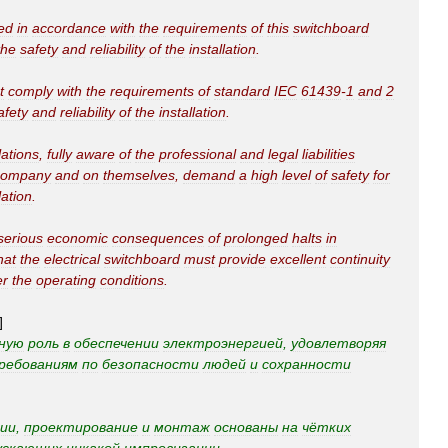
ed
in
accordance
with
the
requirements
of
this
switchboard
the
safety
and
reliability
of
the
installation
.
t
comply
with
the
requirements
of
standard
IEC
61439
-
1
and
2
afety
and
reliability
of
the
installation
.
lations
,
fully
aware
of
the
professional
and
legal
liabilities
company
and
on
themselves
,
demand
a
high
level
of
safety
for
lation
.
serious
economic
consequences
of
prolonged
halts
in
hat
the
electrical
switchboard
must
provide
excellent
continuity
er
the
operating
conditions
.
]
ную
роль
в
обеспечении
электроэнергией
,
удовлетворяя
ребованиям
по
безопасности
людей
и
сохранности
ии
,
проектирование
и
монтаж
основаны
на
чётких