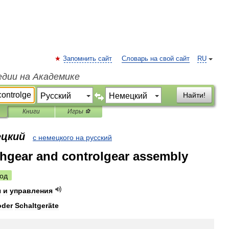
Запомнить сайт
Словарь на свой сайт
RU
едии на Академике
Найти!
Книги
Игры ⚽
ецкий
с немецкого на русский
hgear and controlgear assembly
од
я
и
управления
oder
Schaltgeräte