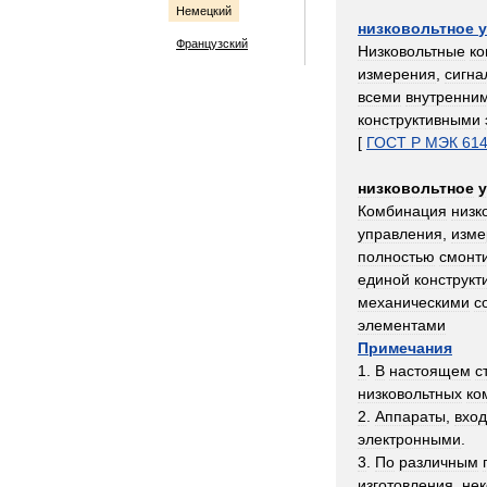
Немецкий
низковольтное
Французский
Низковольтные
к
измерения
,
сигна
всеми
внутренни
конструктивными
[
ГОСТ
Р
МЭК
61
низковольтное
Комбинация
низк
управления
,
изме
полностью
смонт
единой
конструкт
механическими
с
элементами
Примечания
1
.
В
настоящем
с
низковольтных
ко
2
.
Аппараты
,
вхо
электронными
.
3
.
По
различным
изготовления
,
не