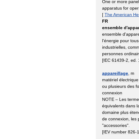
One
or
more
pane
apparatus
for
oper
[
The
American
He
FR
ensemble
d
'
appar
ensemble
d
'
appare
l
'
énergie
pour
tous
industrielles
,
comm
personnes
ordinai
[
IEC
61439
-
2
,
ed
.
appareillage
,
m
matériel
électrique
ou
plusieurs
des
f
connexion
NOTE
–
Les
terme
équivalents
dans
l
domaine
plus
éten
de
connexion
,
les
"
accessories
".
[
IEV
number
826
-