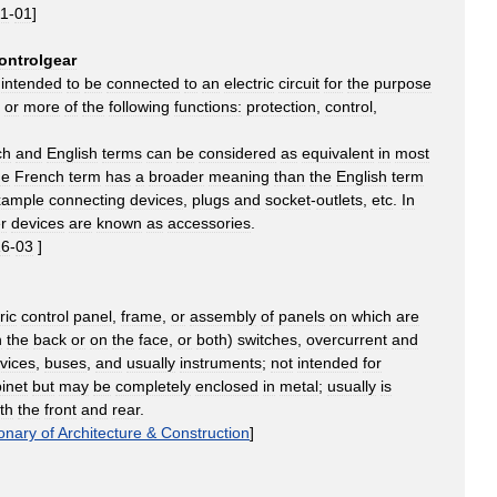
11
-
01
]
ontrolgear
intended
to
be
connected
to
an
electric
circuit
for
the
purpose
or
more
of
the
following
functions:
protection
,
control
,
ch
and
English
terms
can
be
considered
as
equivalent
in
most
he
French
term
has
a
broader
meaning
than
the
English
term
xample
connecting
devices
,
plugs
and
socket
-
outlets
,
etc
.
In
er
devices
are
known
as
accessories
.
16
-
03
]
ric
control
panel
,
frame
,
or
assembly
of
panels
on
which
are
n
the
back
or
on
the
face
,
or
both
)
switches
,
overcurrent
and
vices
,
buses
,
and
usually
instruments
;
not
intended
for
inet
but
may
be
completely
enclosed
in
metal
;
usually
is
th
the
front
and
rear
.
ionary
of
Architecture
&
Construction
]