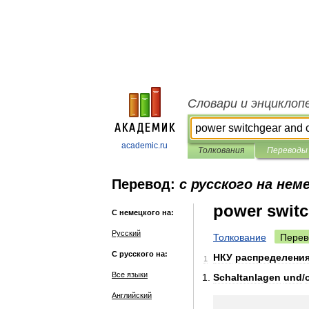
Словари и энциклоп
academic.ru
Толкования
Переводы
Перевод:
с русского на нем
power switc
С немецкого на:
Русский
Толкование
Перев
С русского на:
НКУ
распределени
1
Все языки
Schaltanlagen
und
/
Английский