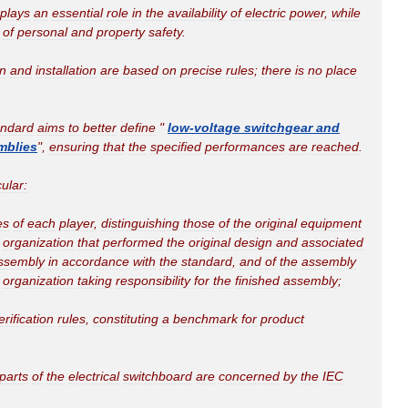
plays
an
essential
role
in
the
availability
of
electric
power
,
while
of
personal
and
property
safety
.
n
and
installation
are
based
on
precise
rules
;
there
is
no
place
andard
aims
to
better
define
"
low
-
voltage
switchgear
and
mblies
",
ensuring
that
the
specified
performances
are
reached
.
cular:
es
of
each
player
,
distinguishing
those
of
the
original
equipment
organization
that
performed
the
original
design
and
associated
ssembly
in
accordance
with
the
standard
,
and
of
the
assembly
organization
taking
responsibility
for
the
finished
assembly
;
erification
rules
,
constituting
a
benchmark
for
product
parts
of
the
electrical
switchboard
are
concerned
by
the
IEC